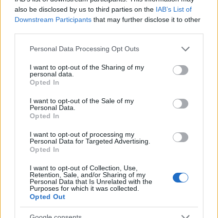
also be disclosed by us to third parties on the
IAB’s List of
Downstream Participants
that may further disclose it to other
third parties.
Please note that this website/app uses one or more Google
Personal Data Processing Opt Outs
services and may gather and store information including but
not limited to your visit or usage behaviour. You may click to
I want to opt-out of the Sharing of my
personal data.
grant or deny consent to Google and its third-party tags to
Opted In
use your data for below specified purposes in below Google
consent section.
I want to opt-out of the Sale of my
Personal Data.
hallgatnivaló: katy b - katy on a
Opted In
mission (2010)
I want to opt-out of processing my
Personal Data for Targeted Advertising.
Zalaba_Ferenc
•
2010. július 19.
12
Opted In
I want to opt-out of Collection, Use,
Tálalok még nektek egy kis rádió-kompatibilis
Retention, Sale, and/or Sharing of my
dubstepet a hétfő reggeli repülőstarthoz. Szerintem
Personal Data that Is Unrelated with the
Purposes for which it was collected.
nem én lennék az egyedüli, aki 2:07-nél szívesen
Opted Out
keverőpulttá változna.
Google consents