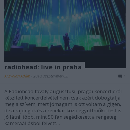
radiohead: live in praha
Angyalosi Ádám
•
2010. szeptember 03.
1
A Radiohead tavaly augusztusi, prágai koncertjéről
készített koncertfelvétel nem csak azért dobogtatja
meg a szívem, mert jómagam is ott voltam a gigen,
de a rajongók és a zenekar közti együttműködést is
jó látni: több, mint 50 fan segédkezett a rengeteg
kameraállásból felvett…