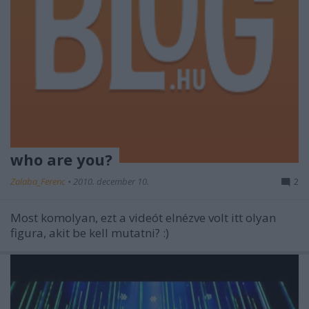
who are you?
Zalaba_Ferenc
•
2010. december 10.
2
Most komolyan, ezt a videót elnézve volt itt olyan
figura, akit be kell mutatni? :)