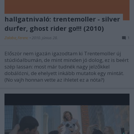
hallgatnivaló: trentemoller - silver
durfer, ghost rider go!!! (2010)
Zalaba_Ferenc
•
2010. június 28.
1
Először nem igazán igazodtam ki Trentemoller új
stúdióalbumán, de mint minden jó dolog, ez is beért
szép lassan: most már tudnék nagy jelzőkkel
dobálózni, de ehelyett inkább mutatok egy mintát.
(No vajh honnan vette az ihletet ez a nóta?)