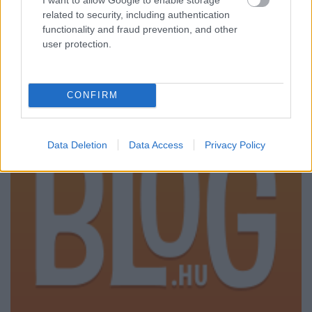
végre-valahára betört a filmzenei szcénára. Ezek az
related to security, including authentication
elkoptatott klasszikusok teljesen új életre kelnek
functionality and fraud prevention, and other
eme csodálatos instrumentumnak köszönhetően...
user protection.
CONFIRM
Data Deletion
Data Access
Privacy Policy