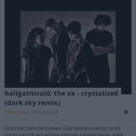
hallgatnivaló: the xx - crystalised
(dark sky remix)
Zalaba_Ferenc
•
2010. május 29.
1
Szombat délutáni relax. (Zárójelben pedig ismét
elmorzsolok egy könnycseppet a kilencvenes évek