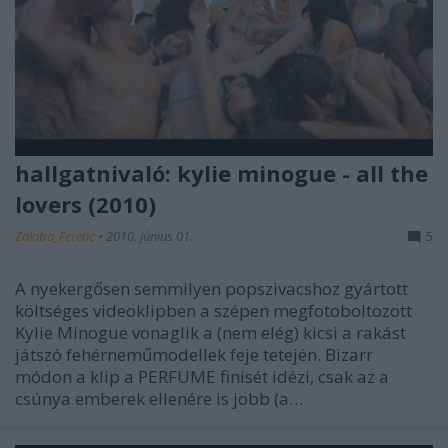
hallgatnivaló: kylie minogue - all the
lovers (2010)
Zalaba_Ferenc
•
2010. június 01.
5
A nyekergősen semmilyen popszivacshoz gyártott
költséges videoklipben a szépen megfotoboltozott
Kylie Minogue vonaglik a (nem elég) kicsi a rakást
játszó fehérneműmodellek feje tetején. Bizarr
módon a klip a PERFUME finisét idézi, csak az a
csúnya emberek ellenére is jobb (a…