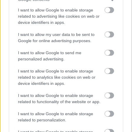
I want to allow Google to enable storage
related to advertising like cookies on web or
device identifiers in apps.
I want to allow my user data to be sent to
Google for online advertising purposes.
I want to allow Google to send me
personalized advertising.
I want to allow Google to enable storage
related to analytics like cookies on web or
device identifiers in apps.
film classics on vuvuzela
I want to allow Google to enable storage
related to functionality of the website or app.
Zalaba_Ferenc
•
2010. július 04.
4
I want to allow Google to enable storage
related to personalization.
A világ egyik legbonyolultabb, ezáltal
legkifinomultabb zenei tudást igénylő hangszere
I want to allow Google to enable storage