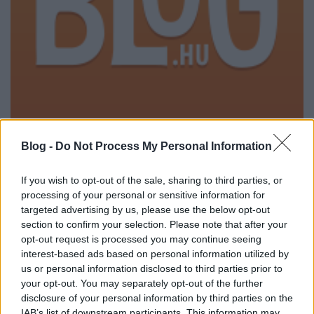
hallgatnivaló: fairmont - puppet
Blog -
Do Not Process My Personal Information
with glass eyes (2010)
Zalaba_Ferenc
•
2010. július 25.
3
If you wish to opt-out of the sale, sharing to third parties, or
processing of your personal or sensitive information for
targeted advertising by us, please use the below opt-out
Fairmont új kislemezzel jelentkezett... és most sem
section to confirm your selection. Please note that after your
hibázott. És ez a nóta csupán a B-oldal.
opt-out request is processed you may continue seeing
interest-based ads based on personal information utilized by
us or personal information disclosed to third parties prior to
your opt-out. You may separately opt-out of the further
disclosure of your personal information by third parties on the
IAB’s list of downstream participants. This information may