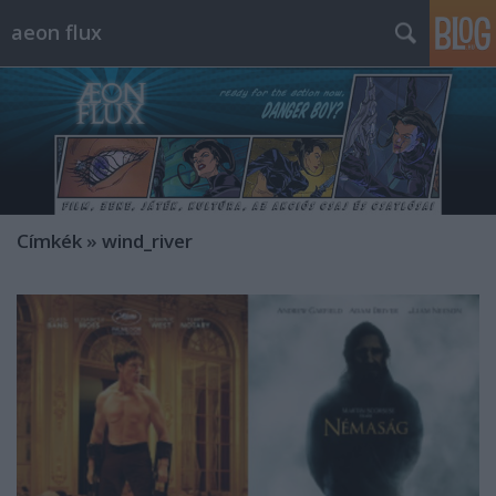
aeon flux
Címkék
»
wind_river