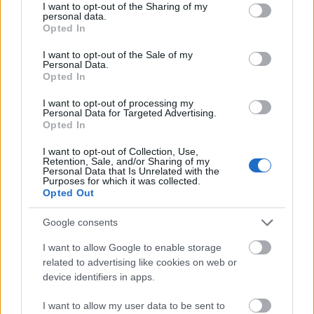
rajtját, ami a…
not limited to your visit or usage behaviour. You may click to
I want to opt-out of the Sharing of my
personal data.
grant or deny consent to Google and its third-party tags to
Opted In
use your data for below specified purposes in below Google
consent section.
I want to opt-out of the Sale of my
Personal Data.
Opted In
I want to opt-out of processing my
Personal Data for Targeted Advertising.
Opted In
I want to opt-out of Collection, Use,
Retention, Sale, and/or Sharing of my
Personal Data that Is Unrelated with the
Purposes for which it was collected.
Opted Out
Google consents
heti bemutatók (2017.9.7.)
I want to allow Google to enable storage
related to advertising like cookies on web or
Takács Máté
•
2017. szeptember 07.
0
device identifiers in apps.
I want to allow my user data to be sent to
Megnevezhetetlen gonosz, megkísértő tizedes,