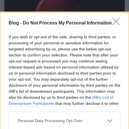
Blog -
Do Not Process My Personal Information
If you wish to opt-out of the sale, sharing to third parties, or
processing of your personal or sensitive information for
targeted advertising by us, please use the below opt-out
section to confirm your selection. Please note that after your
opt-out request is processed you may continue seeing
magyar box office: ez
interest-based ads based on personal information utilized by
us or personal information disclosed to third parties prior to
Takács Máté
•
2017. szeptember 11.
0
your opt-out. You may separately opt-out of the further
disclosure of your personal information by third parties on the
Nem mintha nálunk szükség lett volna rá, de az Az
IAB’s list of downstream participants. This information may
also be disclosed by us to third parties on the
IAB’s List of
hasonlóképpen felrázta a kasszákat: a horror-
Downstream Participants
that may further disclose it to other
adaptáció az amerikaival megegyező nyitányt
third parties.
jegyez, igaz, más pénznemben. A fantasztikus
eredmény mellé a sok kisebb kaliberű premier is
Please note that this website/app uses one or more Google
Personal Data Processing Opt Outs
leszállította a maga megbecsülendő vagy elnézhető
services and may gather and store information including but