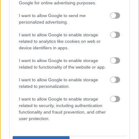
Google for online advertising purposes.
élvezett lét, animált jetiutódok, reményvesztett
északiak, rendetlenkedő osztagosok, szeles folyók .
I want to allow Google to send me
Heti bemutatók.
personalized advertising.
I want to allow Google to enable storage
related to analytics like cookies on web or
device identifiers in apps.
I want to allow Google to enable storage
related to functionality of the website or app.
I want to allow Google to enable storage
related to personalization.
I want to allow Google to enable storage
related to security, including authentication
functionality and fraud prevention, and other
user protection.
szinkronhangok: wind river - gyilkos
nyomon