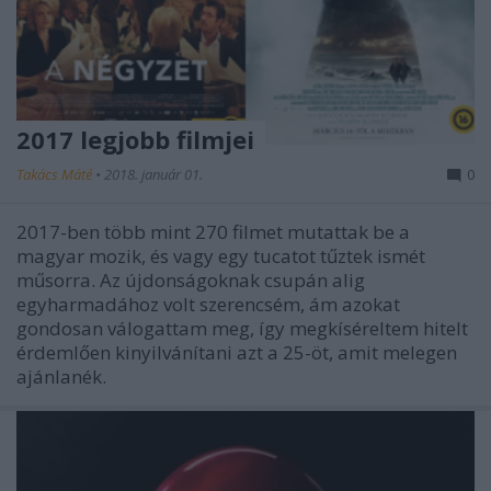
2017 legjobb filmjei
Takács Máté
•
2018. január 01.
0
2017-ben több mint 270 filmet mutattak be a
magyar mozik, és vagy egy tucatot tűztek ismét
műsorra. Az újdonságoknak csupán alig
egyharmadához volt szerencsém, ám azokat
gondosan válogattam meg, így megkíséreltem hitelt
érdemlően kinyilvánítani azt a 25-öt, amit melegen
ajánlanék.