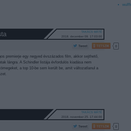
wulff
TAKÁCS MÁTÉ
sta
2018. december 09. 17:03:00
TETSZIK
0
gos premierje egy negyed évszázados film, akkor sejthető,
ak lángra. A Schindler listája évfordulós kiadása nem
ömegeket, a top 10-be sem került be, amit változatlanul a
zet.
TAKÁCS MÁTÉ
2018. november 25. 17:44:00
TETSZIK
0