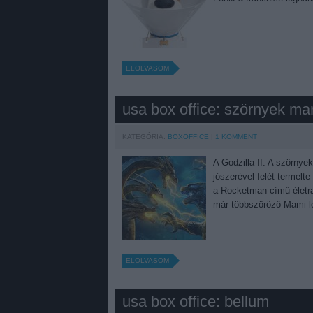
ELOLVASOM
usa box office: szörnyek ma
KATEGÓRIA:
BOXOFFICE
1
KOMMENT
A Godzilla II: A szörnye
jószerével felét termelt
a Rocketman című életraj
már többszöröző Mami le
ELOLVASOM
usa box office: bellum