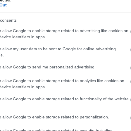
2
nyodat 3. számára ez több mint kifizetődőnek bizonyult: a
Out
 jegyző film messze a várakozások felett nyitott. Nem
Mics
enben a Családi bunyó című…
2
consents
jack
2
o allow Google to enable storage related to advertising like cookies on
Taká
evice identifiers in apps.
2
o allow my user data to be sent to Google for online advertising
TAKÁCS MÁTÉ
s.
2019. február 17. 17:44:00
TETSZIK
to allow Google to send me personalized advertising.
0
150-1
öltségvetésű filmje, az Alita: A harc angyala határozottan
o allow Google to enable storage related to analytics like cookies on
110-1
a ezen a hosszú hétvégén (hétfő a President's Day), és első
evice identifiers in apps.
eszítései azonban kevésnek bizonyulhatnak az üdvösséghez.
070-0
ogramozott Isn't It…
o allow Google to enable storage related to functionality of the website
030-0
o allow Google to enable storage related to personalization.
andr
o allow Google to enable storage related to security, including