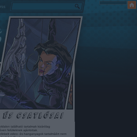
rss
oldalon található tartalmak kizárólag
éven felülieknek ajánlottak.
elinkelt video- és hanganyagok tartalmáért nem