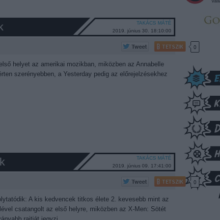
vál
TAKÁCS MÁTÉ
k
2019. június 30. 18:10:00
TETSZIK
0
 első helyet az amerikai mozikban, miközben az Annabelle
ten szerényebben, a Yesterday pedig az előrejelzésekhez
TAKÁCS MÁTÉ
k
2019. június 09. 17:41:00
TETSZIK
0
lytatódik: A kis kedvencek titkos élete 2. kevesebb mint az
lével csatangolt az első helyre, miközben az X-Men: Sötét
ányabb rajtját jegyzi.