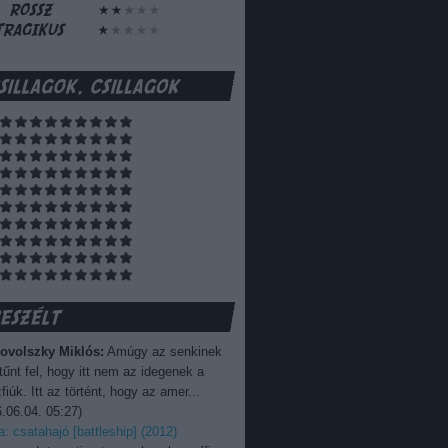
ovolszky Miklós:
Amúgy az senkinek
űnt fel, hogy itt nem az idegenek a
fiúk. Itt az történt, hogy az amer...
.06.04. 05:27
)
ka: csatahajó [battleship] (2012)