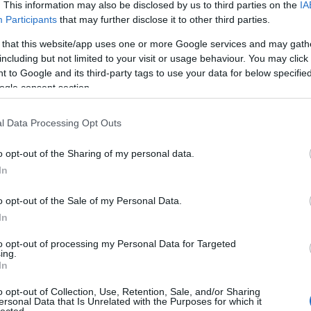
. This information may also be disclosed by us to third parties on the
IA
dvd
(
Participants
that may further disclose it to other third parties.
film
(
fun
(
 that this website/app uses one or more Google services and may gath
irod
TAKÁCS MÁTÉ
including but not limited to your visit or usage behaviour. You may click 
2019. március 24. 17:07:00
jate
 to Google and its third-party tags to use your data for below specifi
kult
ogle consent section.
TETSZIK
0
offto
szin
lmje csaknem duplázta az elsőt: a Mi fantasztikus
l Data Processing Opt Outs
tv
(
5
tést.
zen
o opt-out of the Sharing of my personal data.
In
Zala
o opt-out of the Sale of my Personal Data.
2
In
2
Bajt
to opt-out of processing my Personal Data for Targeted
TAKÁCS MÁTÉ
ing.
2
2019. február 24. 17:28:00
In
Néme
TETSZIK
0
2
o opt-out of Collection, Use, Retention, Sale, and/or Sharing
Cseh
ersonal Data that Is Unrelated with the Purposes for which it
lan időszakot választott egy trilógiája befejező részének,
lected.