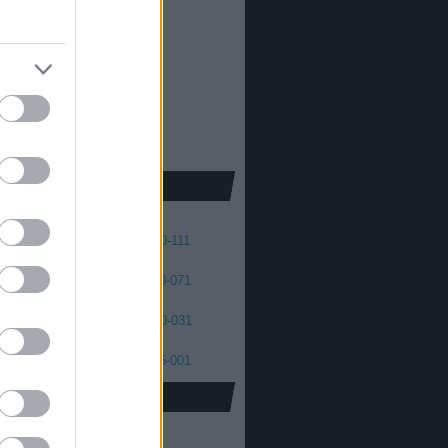
013
2012
oda Dániel
013
 skellington
012
2011
cs Máté
011
2010
2009
2008
41
140-131
130-121
120-111
01
100-091
090-081
080-071
61
060-051
050-041
040-031
21
020-011
010-006
005-001
oidus