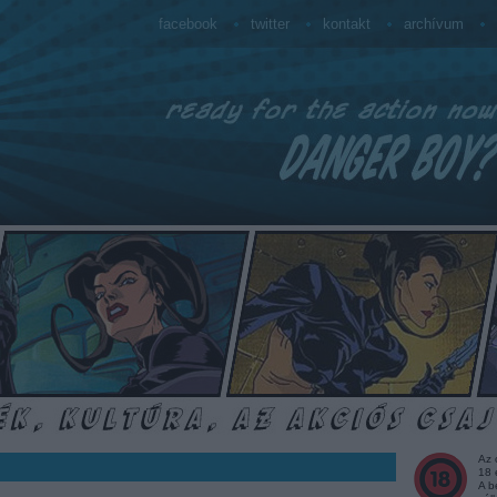
facebook
twitter
kontakt
archívum
Az 
18 
A b