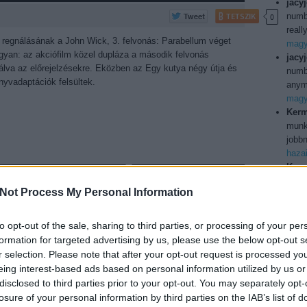
jacy
TETSZIK
numb
0
reall
 regnálásának a John Wick, 3. felvonás: Parabellum véget
magya
gyan: az akciófilm közel dupláza a második felvonás
jacy
itálva az előrejelzésekre. Eközben az Egy kutya négy útja és
numbe
nyvadaptációk felsültek.
anymo
magya
Kerm
munka
jobbn
haza
Kerm
TAKÁCS MÁTÉ
ilyen
2019. április 14. 17:08:00
Not Process My Personal Information
Köszö
TETSZIK
0
usa b
Utol
to opt-out of the sale, sharing to third parties, or processing of your per
siker a tengerentúli mozikban, a változatos felhozatalt a
formation for targeted advertising by us, please use the below opt-out s
 vígjáték vezeti, a komolyabb aspiránsok pedig kivétel
r selection. Please note that after your opt-out request is processed y
 Hellboy számára a legkellemetlenebb, de A hiányzó
eing interest-based ads based on personal information utilized by us or
 lehet a Laika koporsójába. A Miután után…
150j
disclosed to third parties prior to your opt-out. You may separately opt-
bd
(
1
losure of your personal information by third parties on the IAB’s list of
boxo