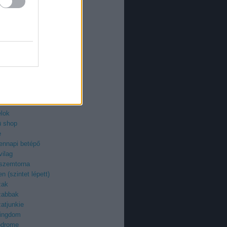
an
azi
ieman
ry
uzi
roid
ilág
z
egenyfilmek
ektor
-fan
élok
ü shop
e
ennapi betépő
vilag
 szemtorna
n (szintet lépett)
zak
zabbak
atjunkie
kingdom
odrome