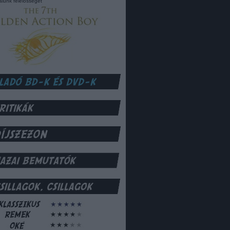
lalunk felelősséget