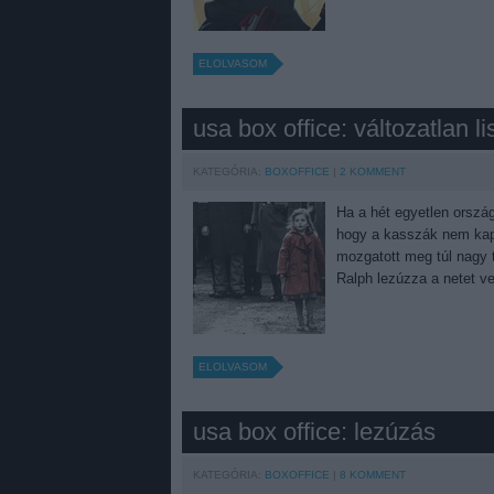
ELOLVASOM
usa box office: változatlan li
KATEGÓRIA:
BOXOFFICE
2
KOMMENT
Ha a hét egyetlen orszá
hogy a kasszák nem kapt
mozgatott meg túl nagy t
Ralph lezúzza a netet ve
ELOLVASOM
usa box office: lezúzás
KATEGÓRIA:
BOXOFFICE
8
KOMMENT