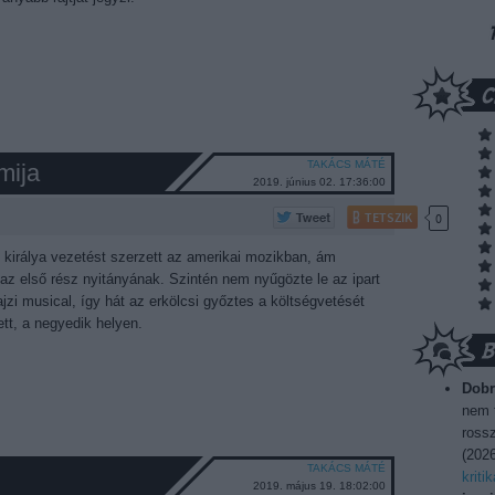
TAKÁCS MÁTÉ
mija
2019. június 02. 17:36:00
TETSZIK
0
k királya vezetést szerzett az amerikai mozikban, ám
e az első rész nyitányának. Szintén nem nyűgözte le az ipart
zi musical, így hát az erkölcsi győztes a költségvetését
tt, a negyedik helyen.
Dobr
nem t
rossz
(
2026
TAKÁCS MÁTÉ
kriti
2019. május 19. 18:02:00