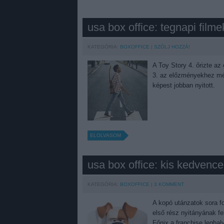
usa box office: tegnapi filme
KATEGÓRIA:
BOXOFFICE
SZÓLJ HOZZÁ!
A Toy Story 4. őrizte az
3. az előzményekhez mér
képest jobban nyitott.
ELOLVASOM
usa box office: kis kedvence
KATEGÓRIA:
BOXOFFICE
3
KOMMENT
A kopó utánzatok sora fo
első rész nyitányának fe
Főnix a franchise leghalv