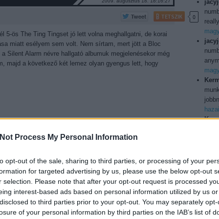
2009. augusztus 18. 18:16:27
jacy
numb
TETSZIK
0
reall
magya
él 5-ös The Ting Tingset jó lett volna meghallgatni, de korai
jacy
ása miatt esélyem sem volt. Nem sírtam, mert jött a Bloc
numbe
t a Silent Alarm névre hallgató albumuk megjelenésekor még
anymo
em, majd a következő két lemez olyan gyengus lett, hogy
magya
Kerm
munka
jobbn
haza
Kerm
ilyen
Not Process My Personal Information
Köszö
usa b
Utol
to opt-out of the sale, sharing to third parties, or processing of your per
ANGYALOSI ÁDÁM
formation for targeted advertising by us, please use the below opt-out s
2009. augusztus 16. 18:44:43
r selection. Please note that after your opt-out request is processed y
TETSZIK
0
eing interest-based ads based on personal information utilized by us or
150j
disclosed to third parties prior to your opt-out. You may separately opt-
 P-betűs koncertre vetettem be magam, és bár a kötelezőt
bd
(
1
losure of your personal information by third parties on the IAB’s list of
petéssel nem tudtak szolgálni. A Primal Scream helyenként
boxo