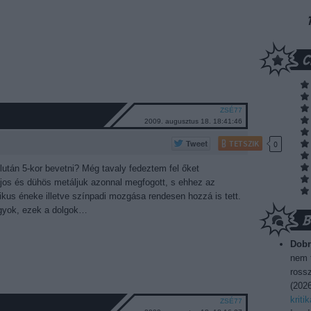
ZSÉ77
2009. augusztus 18. 18:41:46
TETSZIK
0
lután 5-kor bevetni? Még tavaly fedeztem fel őket
jos és dühös metáljuk azonnal megfogott, s ehhez az
kus éneke illetve színpadi mozgása rendesen hozzá is tett.
agyok, ezek a dolgok…
Dobr
nem t
rossz
(
2026
kriti
ZSÉ77