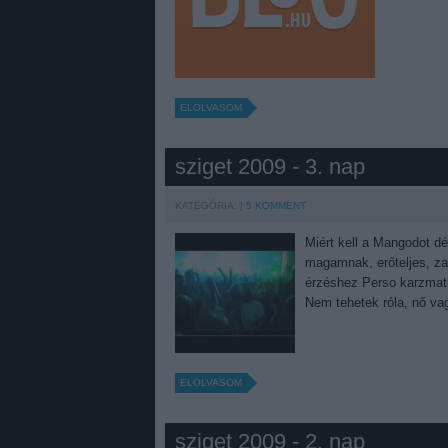
ELOLVASOM
sziget 2009 - 3. nap
KATEGÓRIA:
5
KOMMENT
Miért kell a Mangodot dé
magamnak, erőteljes, za
érzéshez Perso karzmati
Nem tehetek róla, nő v
ELOLVASOM
sziget 2009 - 2. nap