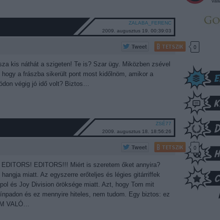
vál
ZALABA_FERENC
2009. augusztus 19. 00:39:03
TETSZIK
0
asza kis náthát a szigeten! Te is? Szar ügy. Miközben zsével
 hogy a frászba sikerült pont most kidőlnöm, amikor a
ódon végig jó idő volt? Biztos…
ZSÉ77
2009. augusztus 18. 18:56:26
TETSZIK
0
EDITORS! EDITORS!!! Miért is szeretem őket annyira?
angja miatt. Az egyszerre erőteljes és légies gitárriffek
erpol és Joy Division öröksége miatt. Azt, hogy Tom mit
zínpadon és ez mennyire hiteles, nem tudom. Egy biztos: ez
EM VALÓ…