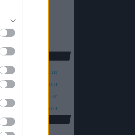
013
2012
oda Dániel
013
 skellington
012
2011
cs Máté
011
2010
2009
2008
41
140-131
130-121
120-111
01
100-091
090-081
080-071
61
060-051
050-041
040-031
21
020-011
010-006
005-001
oidus