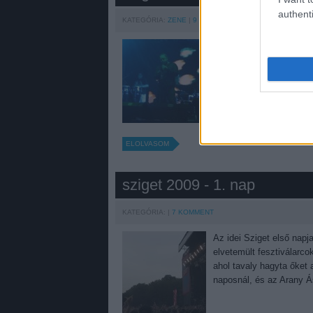
authenti
KATEGÓRIA:
ZENE
9
KOMMENT
Daesu cizellált, ám nem 
annyit tudok hozzátenni
nem maradt le semmiről: 
amiről pozitívumként a
ELOLVASOM
sziget 2009 - 1. nap
KATEGÓRIA:
7
KOMMENT
Az idei Sziget első napj
elvetemült fesztiválarco
ahol tavaly hagyta őket
naposnál, és az Arany Á