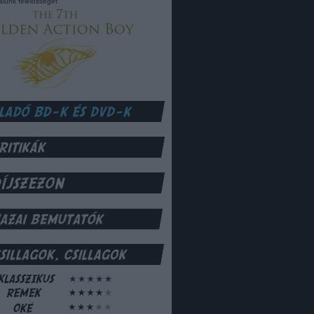
lalunk felelősséget