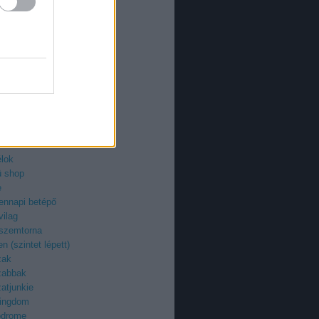
an
azi
ieman
ry
uzi
roid
ilág
z
egenyfilmek
ektor
-fan
élok
ü shop
e
ennapi betépő
vilag
 szemtorna
n (szintet lépett)
zak
zabbak
atjunkie
kingdom
odrome