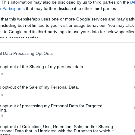
. This information may also be disclosed by us to third parties on the
IA
gára találva darálta a Rolling Stones párhuzamokért ordító
dvd
(
Participants
that may further disclose it to other third parties.
,…
film
(
fun
(
 that this website/app uses one or more Google services and may gath
irod
including but not limited to your visit or usage behaviour. You may click 
jate
 to Google and its third-party tags to use your data for below specifi
kult
ogle consent section.
offto
szin
ANGYALOSI ÁDÁM
l Data Processing Opt Outs
tv
(
5
2009. augusztus 16. 18:31:37
zen
TETSZIK
0
o opt-out of the Sharing of my personal data.
In
zelőtt a Szigeten kiderült, hogy elég megpillantani egy arra
ztárt, és még egy akciós csajból is kibújik az agyatlan
Zala
o opt-out of the Sale of my Personal Data.
Idén első kézből tapasztaltam, hogy a jelenség akkor is
2
ő, ha az általunk legnagyobbra tartott zenészek egyikével
In
2
Bajt
to opt-out of processing my Personal Data for Targeted
ing.
2
In
Néme
2
o opt-out of Collection, Use, Retention, Sale, and/or Sharing
Cseh
ersonal Data that Is Unrelated with the Purposes for which it
lected.