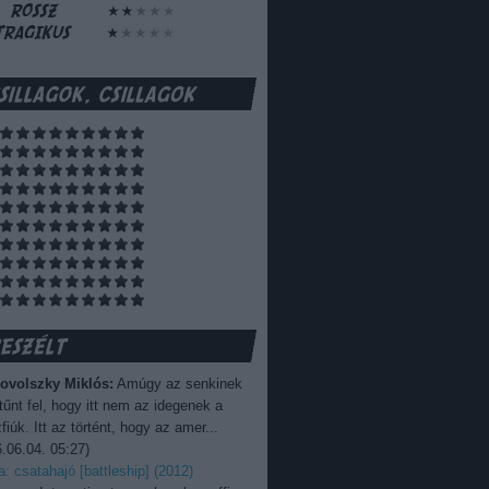
ovolszky Miklós:
Amúgy az senkinek
űnt fel, hogy itt nem az idegenek a
fiúk. Itt az történt, hogy az amer...
.06.04. 05:27
)
ka: csatahajó [battleship] (2012)