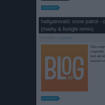
ELOLVASOM
hallgatnivaló: snow patrol -
(marky & bungle remix)
KATEGÓRIA:
1
KOMMENT
Óda a tegn
szigetelés
fenti dal 
renunion v
ELOLVASOM