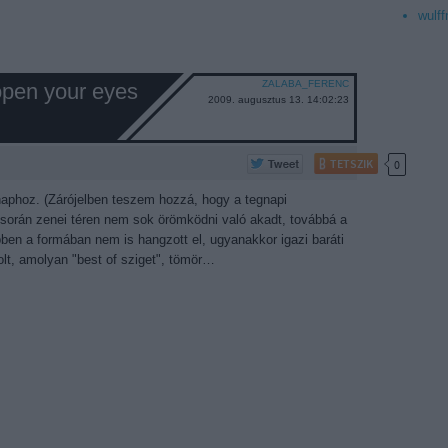
wulff
ZALABA_FERENC
 open your eyes
2009. augusztus 13. 14:02:23
TETSZIK
0
aphoz. (Zárójelben teszem hozzá, hogy a tegnapi
 során zenei téren nem sok örömködni való akadt, továbbá a
ebben a formában nem is hangzott el, ugyanakkor igazi baráti
olt, amolyan "best of sziget", tömör…