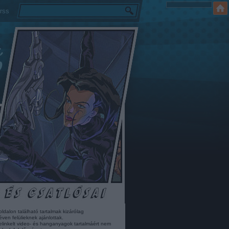
rss
oldalon található tartalmak kizárólag
éven felülieknek ajánlottak.
elinkelt video- és hanganyagok tartalmáért nem