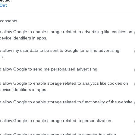
2
Out
Mics
2
consents
jack
ZSÉ77
2009. augusztus 16. 17:05:02
2
o allow Google to enable storage related to advertising like cookies on
Taká
TETSZIK
0
evice identifiers in apps.
2
res... A -1. & 0. nap nem tartogatott számomra semmit, így
o allow my user data to be sent to Google for online advertising
agytam. A Tankcsapda kétségtelenül sokat tett le az
s.
így nem lepett meg, hogy a beszámolók szerint a
 előtti tér megtelt lelkes rajongókkal. Nyílván a
to allow Google to send me personalized advertising.
tt…
150-1
o allow Google to enable storage related to analytics like cookies on
110-1
evice identifiers in apps.
070-0
o allow Google to enable storage related to functionality of the website
030-0
o allow Google to enable storage related to personalization.
ZALABA_FERENC
andr
o allow Google to enable storage related to security, including
2009. augusztus 15. 14:45:44