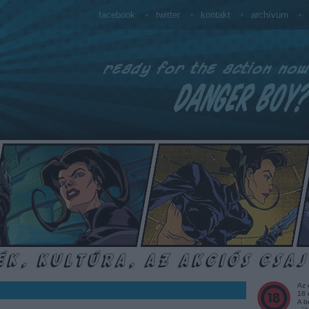
facebook
twitter
kontakt
archívum
Az 
18 
A b