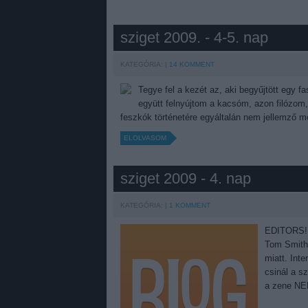
sziget 2009. - 4-5. nap
KATEGÓRIA:
14
KOMMENT
Tegye fel a kezét az, aki begyűjtött egy f
együtt felnyújtom a kacsóm, azon filózom,
feszkók történetére egyáltalán nem jellemző m
ELOLVASOM
sziget 2009 - 4. nap
KATEGÓRIA:
1
KOMMENT
EDITORS! 
Tom Smith h
miatt. Int
csinál a s
a zene N