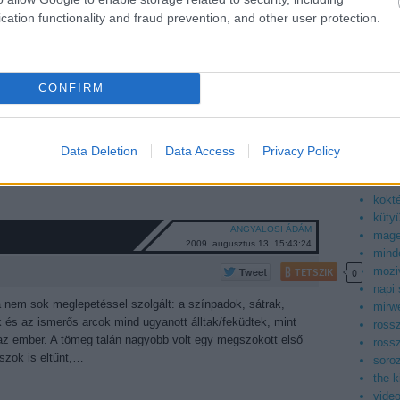
asiaf
cation functionality and fraud prevention, and other user protection.
az ig
TETSZIK
0
boog
facto
feltétlenül finomkodó hétfői szerdai jelentéséhez én csak
filmb
, hogy aki nem látta a SNOW PATROL-t, az tulajdonképpen
CONFIRM
filmd
sekélyes és fantáziátlan Coldplay-utánzat,
filmv
nnyi mondható, hogy maradandó emlékek mellett…
geek
kepr
Data Deletion
Data Access
Privacy Policy
konn
korea
kokt
küty
ANGYALOSI ÁDÁM
mag
2009. augusztus 13. 15:43:24
mind
mozi
TETSZIK
0
napi
a nem sok meglepetéssel szolgált: a színpadok, sátrak,
mirwe
k és az ismerős arcok mind ugyanott álltak/feküdtek, mint
ross
 az ember. A tömeg talán nagyobb volt egy megszokott első
ross
szok is eltűnt,…
soroz
the 
vide