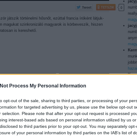
jacy
TETSZIK
numb
0
reall
ör játszik történelmi hősnőt, ezúttal francia íróként látjuk-
magya
ben magukat szinkronizáló magyarok is körbeveszik, hiszen
jacy
liratosan is kereshető.
numbe
anymo
magya
Kerm
munka
jobbn
haza
Kerm
TAKÁCS MÁTÉ
lnapot! 2.
ilyen
2019. február 13. 17:31:00
Not Process My Personal Information
Köszö
TETSZIK
0
usa b
Utol
to opt-out of the sale, sharing to third parties, or processing of your per
k is egész sikeres első rész után folytatódik a
formation for targeted advertising by us, please use the below opt-out s
os könnyed horror, alighanem rálicitálva az első rész
r selection. Please note that after your opt-out request is processed y
inkronizált, természetesen.
eing interest-based ads based on personal information utilized by us or
150j
disclosed to third parties prior to your opt-out. You may separately opt-
bd
(
1
losure of your personal information by third parties on the IAB’s list of
boxo