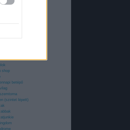
an
azi
ieman
ry
uzi
roid
ilág
z
egenyfilmek
ektor
-fan
élok
ü shop
e
ennapi betépő
vilag
 szemtorna
n (szintet lépett)
zak
zabbak
atjunkie
kingdom
odrome