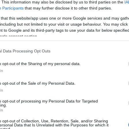
. This information may also be disclosed by us to third parties on the
IA
dvd
(
Participants
that may further disclose it to other third parties.
film
(
fun
(
 that this website/app uses one or more Google services and may gath
irod
TAKÁCS MÁTÉ
including but not limited to your visit or usage behaviour. You may click 
2019. január 03. 18:59:00
jate
 to Google and its third-party tags to use your data for below specifi
kult
ogle consent section.
TETSZIK
0
offto
szin
p a magyar mozikban, három évvel azután, hogy a magyar
l Data Processing Opt Outs
tv
(
5
az első menetben. Esélyeit ezúttal szinkron erősíti, az első
zen
 képest változatlan hangokkal, amit családi kötelék és
o opt-out of the Sharing of my personal data.
In
Zala
o opt-out of the Sale of my Personal Data.
2
In
2
Bajt
to opt-out of processing my Personal Data for Targeted
TAKÁCS MÁTÉ
ing.
2
2018. december 05. 17:30:00
In
Néme
TETSZIK
0
2
o opt-out of Collection, Use, Retention, Sale, and/or Sharing
Cseh
ersonal Data that Is Unrelated with the Purposes for which it
onító ezúttal rajzolva, de ahogy - hétvégére pontosan - 18
lected.