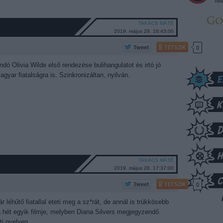
vál
TAKÁCS MÁTÉ
2019. május 29. 16:43:00
TETSZIK
0
dó Olivia Wilde első rendezése bulihangulatot és irtó jó
gyar fiatalságra is. Szinkronizáltan, nyilván.
TAKÁCS MÁTÉ
2019. május 28. 17:37:00
TETSZIK
0
léhűtő fiatallal eteti meg a sz*rát, de annál is trükkösebb
ét egyik filmje, melyben Diana Silvers megjegyzendő.
ti nyelven.