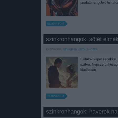
predátor-angolért felira
ELOLVASOM
szinkronhangok: sötét elmé
KATEGÓRIA:
SZINKRON
SZÓLJ HOZZÁ!
Fiatalok képességekkel, 
szítva. Népszerű ifjúsági
kiadásban.
ELOLVASOM
szinkronhangok: haverok ha