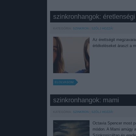
szinkronhangok: éretlenségi
KATEGÓRIA:
SZINKRON
SZÓLJ HOZZÁ!
Az érettségit megzavaran
értékeléseket áraszt a ma
ELOLVASOM
szinkronhangok: mami
KATEGÓRIA:
SZINKRON
SZÓLJ HOZZÁ!
Octavia Spencer most pár 
módon. A Mami amúgy a h
Szinkronizáltan és erede