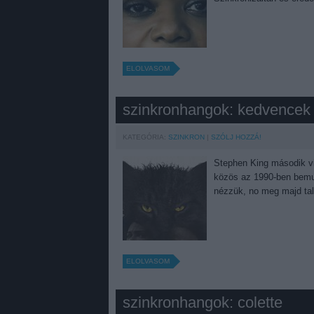
ELOLVASOM
szinkronhangok: kedvencek 
KATEGÓRIA:
SZINKRON
SZÓLJ HOZZÁ!
Stephen King második vi
közös az 1990-ben bemuta
nézzük, no meg majd tal
ELOLVASOM
szinkronhangok: colette