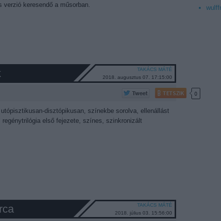
tos verzió keresendő a műsorban.
wulff
TAKÁCS MÁTÉ
k
2018. augusztus 07. 17:15:00
TETSZIK
0
utópisztikusan-disztópikusan, színekbe sorolva, ellenállást
 regénytrilógia első fejezete, színes, szinkronizált
TAKÁCS MÁTÉ
rca
2018. július 03. 15:56:00