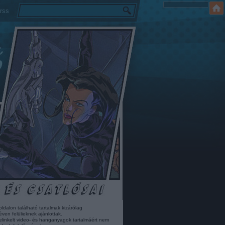
rss
oldalon található tartalmak kizárólag
éven felülieknek ajánlottak.
elinkelt video- és hanganyagok tartalmáért nem