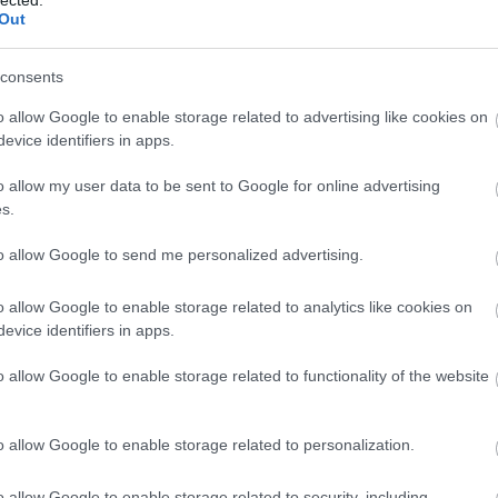
2
inkronizáltan lopódzik be a magyar mozikba.
Out
Mics
2
consents
jack
2
o allow Google to enable storage related to advertising like cookies on
Taká
evice identifiers in apps.
2
o allow my user data to be sent to Google for online advertising
TAKÁCS MÁTÉ
ber
s.
2018. október 16. 17:44:00
TETSZIK
to allow Google to send me personalized advertising.
0
150-1
kapcsolatfelvétel nem történt, pedig egy közös kozmikus
o allow Google to enable storage related to analytics like cookies on
110-1
jlődhetett volna, amit mindenki mindenhol megért. Így
evice identifiers in apps.
izálás, vagy az eredeti nyelvű vetítés Damien Chazzelle
070-0
o allow Google to enable storage related to functionality of the website
030-0
o allow Google to enable storage related to personalization.
andr
o allow Google to enable storage related to security, including