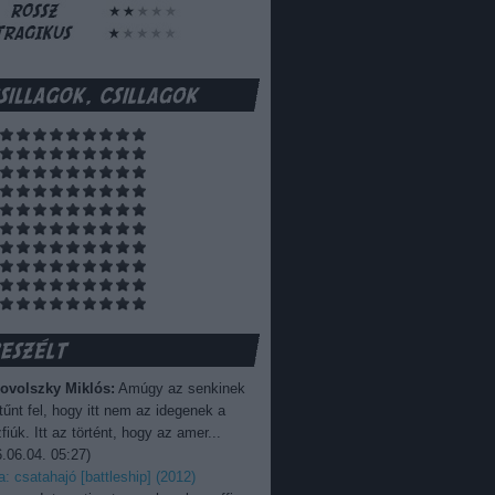
ovolszky Miklós:
Amúgy az senkinek
űnt fel, hogy itt nem az idegenek a
fiúk. Itt az történt, hogy az amer...
.06.04. 05:27
)
ka: csatahajó [battleship] (2012)