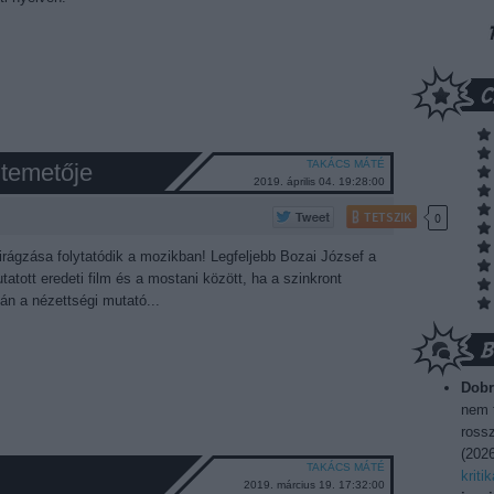
TAKÁCS MÁTÉ
temetője
2019. április 04. 19:28:00
TETSZIK
0
rágzása folytatódik a mozikban! Legfeljebb Bozai József a
tott eredeti film és a mostani között, ha a szinkront
án a nézettségi mutató...
Dobr
nem t
rossz
(
2026
TAKÁCS MÁTÉ
kriti
2019. március 19. 17:32:00