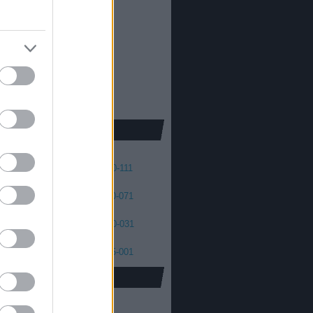
013
2012
oda Dániel
013
 skellington
012
2011
cs Máté
011
2010
2009
2008
41
140-131
130-121
120-111
01
100-091
090-081
080-071
61
060-051
050-041
040-031
21
020-011
010-006
005-001
oidus