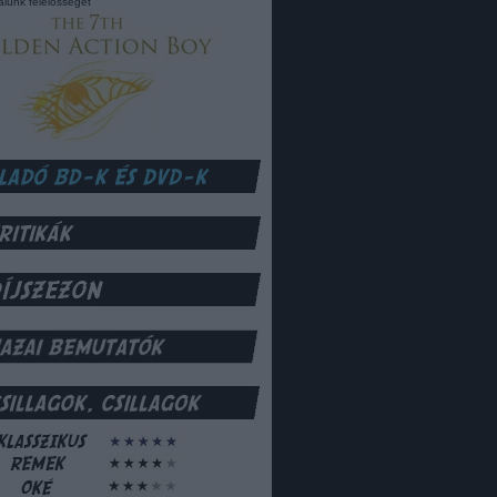
lalunk felelősséget