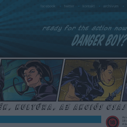
facebook
twitter
kontakt
archívum
Az 
18 
A b