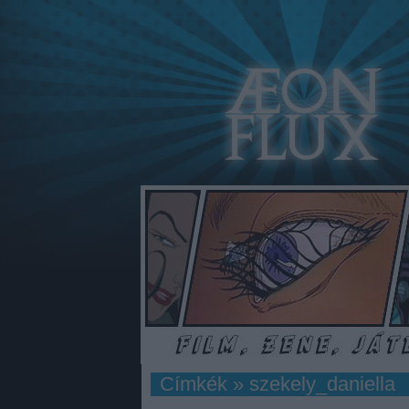
Címkék
»
szekely_daniella