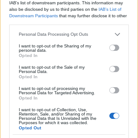
IAB’s list of downstream participants. This information may
also be disclosed by us to third parties on the
IAB’s List of
Downstream Participants
that may further disclose it to other
third parties.
Please note that this website/app uses one or more Google
Personal Data Processing Opt Outs
services and may gather and store information including but
not limited to your visit or usage behaviour. You may click to
I want to opt-out of the Sharing of my
personal data.
grant or deny consent to Google and its third-party tags to
a 2016-os hazai listavezetők (1-38.
Opted In
use your data for below specified purposes in below Google
hét)
consent section.
I want to opt-out of the Sale of my
Personal Data.
Takács Máté
•
2016. szeptember 28.
0
Opted In
I want to opt-out of processing my
Bridget Jones stabilan tartotta magát az élen az
Personal Data for Targeted Advertising.
Opted In
elmúlt hétvégén, amikor is sikerrel teljesítette túl az
idei év 2015 azonos napjait (tavaly az Everest, A
I want to opt-out of Collection, Use,
kezdő és Az útvesztő: Tűzpróba mindegyike 30 ezer
Retention, Sale, and/or Sharing of my
Personal Data that Is Unrelated with the
néző felett képviselte magát). A továbbiak azonban
Purposes for which it was collected.
már kérdésesek: ha a Vándorsólyom kisasszony…
Opted Out