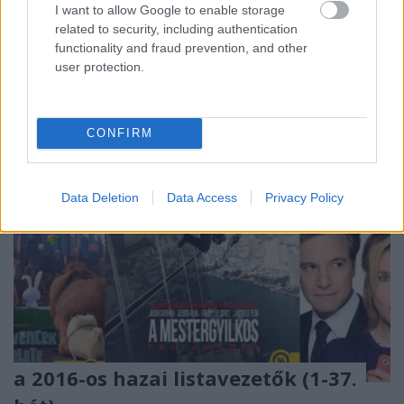
I want to allow Google to enable storage
foglalkozó blognál jelentkezhet. Az utóbbi pár évben
related to security, including authentication
sokat emlegetett, de fel talán nem teljesen fogott
functionality and fraud prevention, and other
kínai piac eseményeire, filmjeire térek ki pár…
user protection.
CONFIRM
Data Deletion
Data Access
Privacy Policy
a 2016-os hazai listavezetők (1-37.