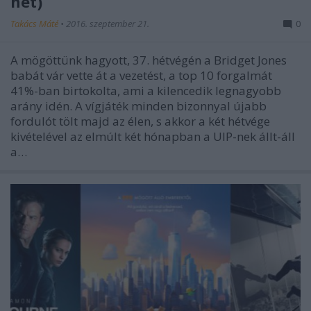
hét)
Takács Máté
•
2016. szeptember 21.
0
A mögöttünk hagyott, 37. hétvégén a Bridget Jones
babát vár vette át a vezetést, a top 10 forgalmát
41%-ban birtokolta, ami a kilencedik legnagyobb
arány idén. A vígjáték minden bizonnyal újabb
fordulót tölt majd az élen, s akkor a két hétvége
kivételével az elmúlt két hónapban a UIP-nek állt-áll
a…