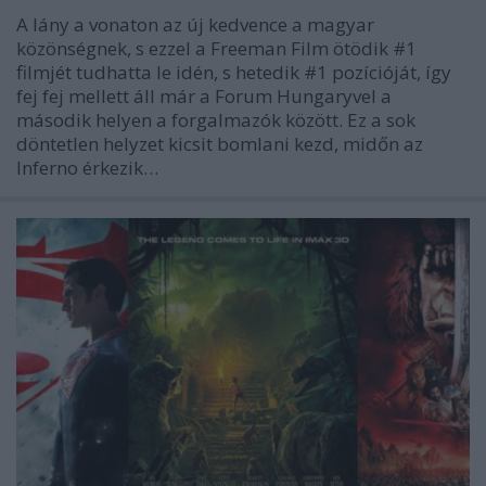
A lány a vonaton az új kedvence a magyar
közönségnek, s ezzel a Freeman Film ötödik #1
filmjét tudhatta le idén, s hetedik #1 pozícióját, így
fej fej mellett áll már a Forum Hungaryvel a
második helyen a forgalmazók között. Ez a sok
döntetlen helyzet kicsit bomlani kezd, midőn az
Inferno érkezik…