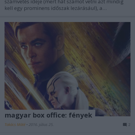
számvetés ideje (mert hát számot vetni azt mindig
kell egy prominens időszak lezárásául), a…
magyar box office: fények
Takács Máté
•
2016. július 25.
2