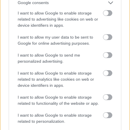
Google consents
I want to allow Google to enable storage
related to advertising like cookies on web or
device identifiers in apps.
I want to allow my user data to be sent to
Google for online advertising purposes.
I want to allow Google to send me
personalized advertising.
I want to allow Google to enable storage
related to analytics like cookies on web or
device identifiers in apps.
eközben kínában... (1.)
I want to allow Google to enable storage
Takács Máté
•
2016. szeptember 27.
3
related to functionality of the website or app.
I want to allow Google to enable storage
Ebben az új, határozatlan időközönként jelentkező
related to personalization.
rovatban egy súlyos hiányosságot igyekszem
pótolni, már ami egy box office-szal kiemelten