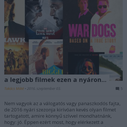
a legjobb filmek ezen a nyáron...
Takács Máté
•
2016. szeptember 03.
5
Nem vagyok az a válogatós vagy panaszkodós fajta,
de 2016 nyári szezonja kirívóan kevés olyan filmet
tartogatott, amire könnyű szívvel mondhatnánk,
hogy: jó. Éppen ezért most, hogy elérkezett a