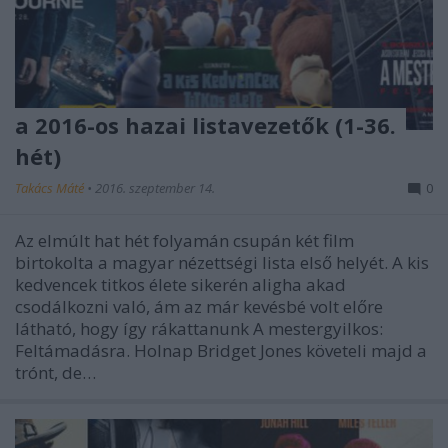
a 2016-os hazai listavezetők (1-36.
hét)
Takács Máté
•
2016. szeptember 14.
0
Az elmúlt hat hét folyamán csupán két film
birtokolta a magyar nézettségi lista első helyét. A kis
kedvencek titkos élete sikerén aligha akad
csodálkozni való, ám az már kevésbé volt előre
látható, hogy így rákattanunk A mestergyilkos:
Feltámadásra. Holnap Bridget Jones követeli majd a
trónt, de…