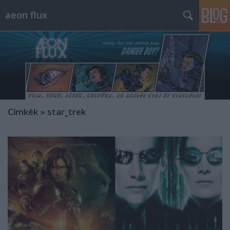
aeon flux
Címkék
»
star_trek