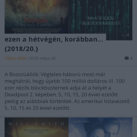
ezen a hétvégén, korábban...
(2018/20.)
Takács Máté
•
2018. május 20.
0
A Bosszúállók: Végtelen háború most már
meghátrál, hogy újabb 100 millió dolláros ill. 100
ezer nézős blockbusternek adja át a helyét a
Deadpool 2. képében. 5, 10, 15, 20 évvel ezelőtt
pedig az alábbiak történtek. Az amerikai listavezető
5, 10, 15 és 20 évvel ezelőtt.