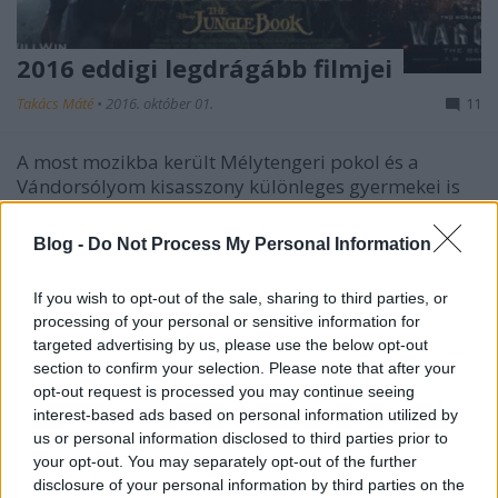
2016 eddigi legdrágább filmjei
Takács Máté
•
2016. október 01.
11
A most mozikba került Mélytengeri pokol és a
Vándorsólyom kisasszony különleges gyermekei is
igen borsos árcédulát hordoz, ami szeptemberi-
októberi viszonylatokban nem sűrűn fordul elő.
Blog -
Do Not Process My Personal Information
Futhatnak a pénzükért, ahogy mondani szokás, ez
már a premiert megelőzően is szinte biztos volt, de
If you wish to opt-out of the sale, sharing to third parties, or
majd úgyis…
processing of your personal or sensitive information for
targeted advertising by us, please use the below opt-out
section to confirm your selection. Please note that after your
opt-out request is processed you may continue seeing
interest-based ads based on personal information utilized by
us or personal information disclosed to third parties prior to
your opt-out. You may separately opt-out of the further
disclosure of your personal information by third parties on the