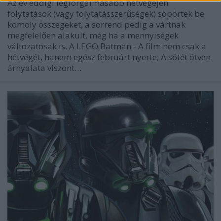
Az év eddigi legforgalmasabb hétvégéjén
folytatások (vagy folytatásszerűségek) söpörtek be
komoly összegeket, a sorrend pedig a vártnak
megfelelően alakult, még ha a mennyiségek
változatosak is. A LEGO Batman - A film nem csak a
hétvégét, hanem egész februárt nyerte, A sötét ötven
árnyalata viszont…