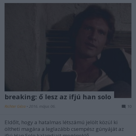
breaking: ő lesz az ifjú han solo
Richter Géza
•
2016. május 06.
10
Eldőlt, hogy a hatalmas létszámú jelölt közül ki
öltheti magára a leglazább csempész gúnyáját az
ifjú Han Solo kalandjait megéneklő