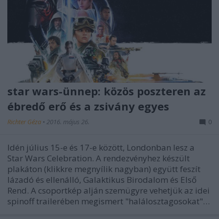
star wars-ünnep: közös poszteren az
ébredő erő és a zsivány egyes
Richter Géza
•
2016. május 26.
0
Idén július 15-e és 17-e között, Londonban lesz a
Star Wars Celebration. A rendezvényhez készült
plakáton (klikkre megnyílik nagyban) együtt feszít
lázadó és ellenálló, Galaktikus Birodalom és Első
Rend. A csoportkép alján szemügyre vehetjük az idei
spinoff trailerében megismert "halálosztagosokat"…