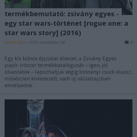
termékbemutató: zsivány egyes -
egy star wars-történet [rogue one: a
star wars story] (2016)
Richter Géza
•
2016. szeptember 08.
0
Egy kis bűnös éjszakai élvezet: a Zsivány Egyes
papír-írószer termékkatalógusát – igen, jól
olvastátok – lapozhatjuk végig tonnányi csudi klassz,
művészien kivitelezett, vadi új vázlatrajzban
elmélyedve.