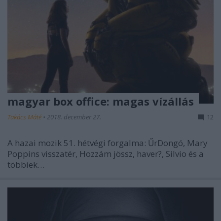
magyar box office: magas vízállás
Takács Máté
•
2018. december 27.
12
A hazai mozik 51. hétvégi forgalma: ŰrDongó, Mary
Poppins visszatér, Hozzám jössz, haver?, Silvio és a
többiek…