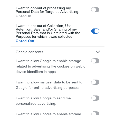
I want to opt-out of processing my
Personal Data for Targeted Advertising.
Opted In
I want to opt-out of Collection, Use,
Retention, Sale, and/or Sharing of my
Personal Data that Is Unrelated with the
Purposes for which it was collected.
Opted Out
Google consents
I want to allow Google to enable storage
related to advertising like cookies on web or
device identifiers in apps.
I want to allow my user data to be sent to
heti bemutatók (2017.8.10.)
Google for online advertising purposes.
Takács Máté
•
2017. augusztus 10.
0
I want to allow Google to send me
personalized advertising.
Kreálódó horrorbabák, gátlástalan muterok,
megszaporodó csecsemők, érzelmes animációk. Heti
I want to allow Google to enable storage