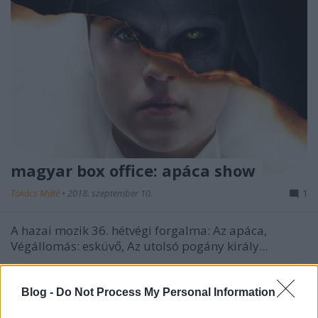
magyar box office: apáca show
Takács Máté
•
2018. szeptember 10.
1
A hazai mozik 36. hétvégi forgalma: Az apáca,
Végállomás: esküvő, Az utolsó pogány király...
Blog -
Do Not Process My Personal Information