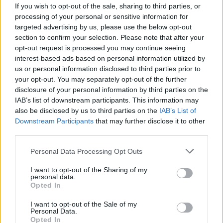
If you wish to opt-out of the sale, sharing to third parties, or
processing of your personal or sensitive information for
targeted advertising by us, please use the below opt-out
section to confirm your selection. Please note that after your
opt-out request is processed you may continue seeing
interest-based ads based on personal information utilized by
us or personal information disclosed to third parties prior to
your opt-out. You may separately opt-out of the further
disclosure of your personal information by third parties on the
IAB’s list of downstream participants. This information may
also be disclosed by us to third parties on the
IAB’s List of
Downstream Participants
that may further disclose it to other
usa box office: dicsértessék
third parties.
Takács Máté
•
2018. szeptember 09.
2
Please note that this website/app uses one or more Google
Personal Data Processing Opt Outs
services and may gather and store information including but
...a Démonok között-franchise kiötlőgárdája, mert az
not limited to your visit or usage behaviour. You may click to
I want to opt-out of the Sharing of my
personal data.
ötödik filmmel új csúcsot jegyezhetnek: Az apáca a
grant or deny consent to Google and its third-party tags to
Opted In
második legjobb szeptemberi nyitányt villantotta.
use your data for below specified purposes in below Google
Ezalatt Jennifer Garner csak félgőzzel lendült
consent section.
I want to opt-out of the Sale of my
akcióba a Peppermint - A bosszú angyala élén.
Personal Data.
Opted In