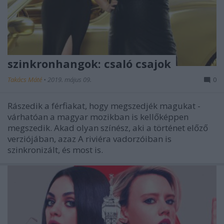
szinkronhangok: csaló csajok
Takács Máté
•
2019. május 09.
0
Rászedik a férfiakat, hogy megszedjék magukat -
várhatóan a magyar mozikban is kellőképpen
megszedik. Akad olyan színész, aki a történet előző
verziójában, azaz A riviéra vadorzóiban is
szinkronizált, és most is.