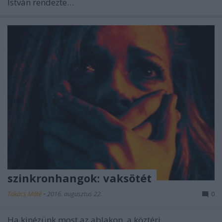
István rendezte…
szinkronhangok: vaksötét
Takács Máté
•
2016. augusztus 22.
0
Ha kinézünk most az ablakon, a köztéri