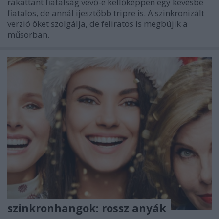
rákattant fiatalság vevő-e kellőképpen egy kevésbé
fiatalos, de annál ijesztőbb tripre is. A szinkronizált
verzió őket szolgálja, de feliratos is megbújik a
műsorban.
szinkronhangok: rossz anyák