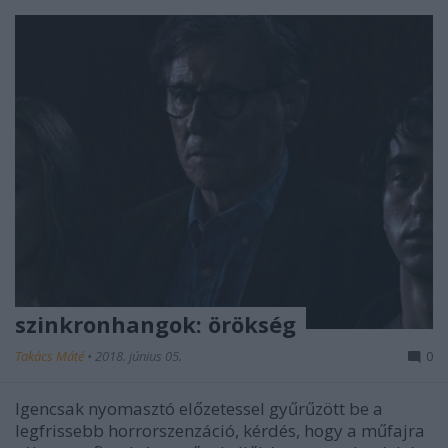
szinkronhangok: örökség
Takács Máté
•
2018. június 05.
0
Igencsak nyomasztó előzetessel gyűrűzött be a
legfrissebb horrorszenzáció, kérdés, hogy a műfajra