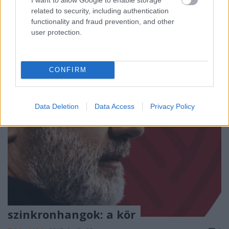
blockbustert csinálni. Hogyan kell háromdésíteni.
related to security, including authentication
Na igen, meg arra, hogyan kell egy filmet
functionality and fraud prevention, and other
magyarra…
user protection.
CONFIRM
Data Deletion
Data Access
Privacy Policy
szinkronhangok: a kör