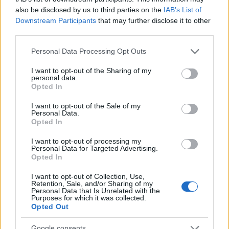
also be disclosed by us to third parties on the
IAB’s List of
Downstream Participants
that may further disclose it to other
third parties.
Please note that this website/app uses one or more Google
Personal Data Processing Opt Outs
services and may gather and store information including but
szinkronhangok: kingsman - az
not limited to your visit or usage behaviour. You may click to
I want to opt-out of the Sharing of my
personal data.
aranykör
grant or deny consent to Google and its third-party tags to
Opted In
use your data for below specified purposes in below Google
Takács Máté
•
2017. szeptember 21.
1
consent section.
I want to opt-out of the Sale of my
Personal Data.
Opted In
A Kingsman: A titkos szolgálat még emészthető
sztármennyiséggel zsonglőrködött - nem volt tökély,
I want to opt-out of processing my
de nagy gubanc nem akadt a szinkronizált
Personal Data for Targeted Advertising.
Opted In
változatában. A folytatás viszont úgy növelte az
ismert és sokat látott-hallott arcokat, hogy a léc
I want to opt-out of Collection, Use,
alaposan feljebb tolódott. Minden(ki) összejött?
Retention, Sale, and/or Sharing of my
Personal Data that Is Unrelated with the
Purposes for which it was collected.
Opted Out
Google consents