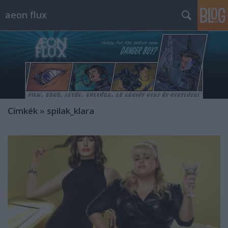
aeon flux
Címkék
»
spilak_klara