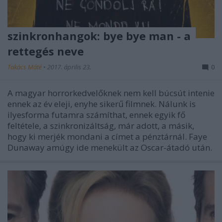
szinkronhangok: bye bye man - a
rettegés neve
Takács Máté
•
2017. április 23.
0
A magyar horrorkedvelőknek nem kell búcsút intenie
ennek az év eleji, enyhe sikerű filmnek. Nálunk is
ilyesforma futamra számíthat, ennek egyik fő
feltétele, a szinkronizáltság, már adott, a másik,
hogy ki merjék mondani a címet a pénztárnál. Faye
Dunaway amúgy ide menekült az Oscar-átadó után.