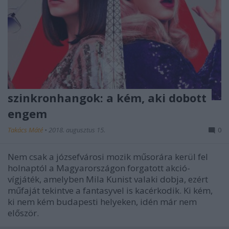
szinkronhangok: a kém, aki dobott
engem
Takács Máté
•
2018. augusztus 15.
0
Nem csak a józsefvárosi mozik műsorára kerül fel
holnaptól a Magyarországon forgatott akció-
vígjáték, amelyben Mila Kunist valaki dobja, ezért
műfaját tekintve a fantasyvel is kacérkodik. Ki kém,
ki nem kém budapesti helyeken, idén már nem
először.