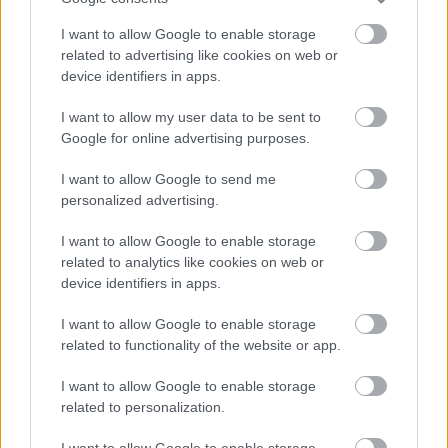
I want to allow Google to enable storage
related to advertising like cookies on web or
device identifiers in apps.
I want to allow my user data to be sent to
Google for online advertising purposes.
I want to allow Google to send me
personalized advertising.
I want to allow Google to enable storage
szinkronhangok: terminátor 2 - az
related to analytics like cookies on web or
device identifiers in apps.
ítélet napja 3D
I want to allow Google to enable storage
Takács Máté
•
2017. augusztus 29.
0
related to functionality of the website or app.
Megígérte, hogy visszatér, és most tér vissza igazán,
I want to allow Google to enable storage
méghozzá térhatásban. A '90-es évek egyik
related to personalization.
legnagyobb filmsikere világszerte bővíti dimenzióit a
mozikban és emlékeztet arra, hogyan is kell nyári
I want to allow Google to enable storage