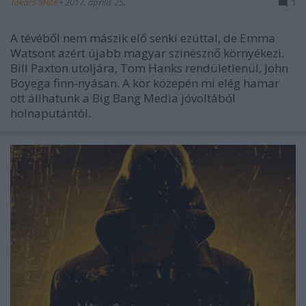
Takács Máté
•
2017. április 25.
1
A tévéből nem mászik elő senki ezúttal, de Emma
Watsont azért újabb magyar színésznő környékezi.
Bill Paxton utoljára, Tom Hanks rendületlenül, John
Boyega finn-nyásan. A kör közepén mi elég hamar
ott állhatunk a Big Bang Media jóvoltából
holnaputántól.