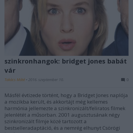
szinkronhangok: bridget jones babát
vár
Takács Máté
•
2016. szeptember 10.
0
Másfél évtizede történt, hogy a Bridget Jones naplója
a mozikba került, és akkortájt még kellemes
harmónia jellemezte a szinkronizált/feliratos filmek
jelenlétét a műsorban. 2001 augusztusának négy
szinkronizált filmje közé tartozott a
bestselleradaptáció, és a nemrég elhunyt Csörögi