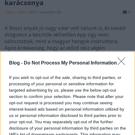
karácsonya
Takács Máté
•
2017. november 08.
0
A Rossz anyák jó nagy siker volt nálunk is, és bevált
dolgokon a készítők vélhetően épp úgy nem
változtattak, mint a magyar hangok instruktora.
Apró érdekesség, hogy az előző rész végén
megszólaló tényleges anyák magyar hangjai közül
kettő most filmbeli anya magyar hangjaként
Blog -
Do Not Process My Personal Information
nyomul. Anyák…
If you wish to opt-out of the sale, sharing to third parties, or
processing of your personal or sensitive information for
targeted advertising by us, please use the below opt-out
section to confirm your selection. Please note that after your
opt-out request is processed you may continue seeing
interest-based ads based on personal information utilized by
us or personal information disclosed to third parties prior to
your opt-out. You may separately opt-out of the further
disclosure of your personal information by third parties on the
IAB’s list of downstream participants. This information may