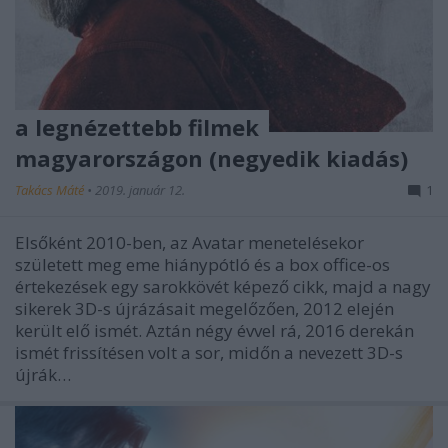
a legnézettebb filmek
magyarországon (negyedik kiadás)
Takács Máté
•
2019. január 12.
1
Elsőként 2010-ben, az Avatar menetelésekor
született meg eme hiánypótló és a box office-os
értekezések egy sarokkövét képező cikk, majd a nagy
sikerek 3D-s újrázásait megelőzően, 2012 elején
került elő ismét. Aztán négy évvel rá, 2016 derekán
ismét frissítésen volt a sor, midőn a nevezett 3D-s
újrák…