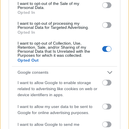
consent section.
I want to opt-out of the Sale of my
Personal Data.
Opted In
magyarország legnézettebb filmjei
(harmadik kiadás)
I want to opt-out of processing my
Personal Data for Targeted Advertising.
Opted In
Takács Máté
•
2016. július 02.
30
I want to opt-out of Collection, Use,
Retention, Sale, and/or Sharing of my
Elsőként 2010-ben, az Avatar menetelésekor
Personal Data that Is Unrelated with the
született meg eme hiánypótló és box office-os
Purposes for which it was collected.
értekezéseink egy sarokkövét képező cikk, majd a
Opted Out
nagy sikerek 3D-s újrázásait megelőzően, 2012
Google consents
elején vettük elő ismét. Annak is több mint négy éve
már, nevezett 3D-s újrák megtették a hatásukat, s
I want to allow Google to enable storage
nem is…
related to advertising like cookies on web or
device identifiers in apps.
I want to allow my user data to be sent to
Google for online advertising purposes.
I want to allow Google to send me