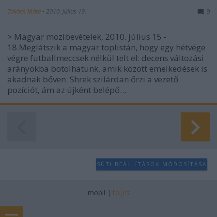
Takács Máté
•
2010. július 19.
9
> Magyar mozibevételek, 2010. július 15 -
18.Meglátszik a magyar toplistán, hogy egy hétvége
végre futballmeccsek nélkül telt el: decens változási
arányokba botolhatunk, amik között emelkedések is
akadnak bőven. Shrek szilárdan őrzi a vezető
pozíciót, ám az újként belépő…
SÜTI BEÁLLÍTÁSOK MÓDOSÍTÁSA
mobil
|
teljes