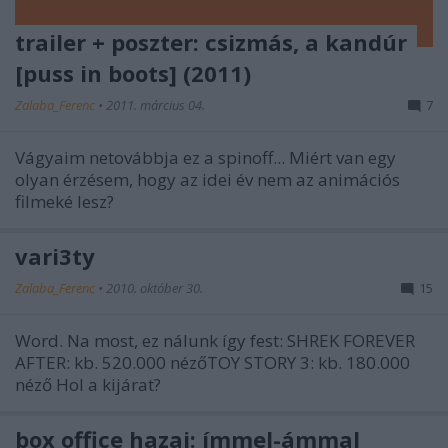
trailer + poszter: csizmás, a kandúr
[puss in boots] (2011)
Zalaba_Ferenc
•
2011. március 04.
7
Vágyaim netovábbja ez a spinoff... Miért van egy
olyan érzésem, hogy az idei év nem az animációs
filmeké lesz?
vari3ty
Zalaba_Ferenc
•
2010. október 30.
15
Word. Na most, ez nálunk így fest: SHREK FOREVER
AFTER: kb. 520.000 nézőTOY STORY 3: kb. 180.000
néző Hol a kijárat?
box office hazai: ímmel-ámmal