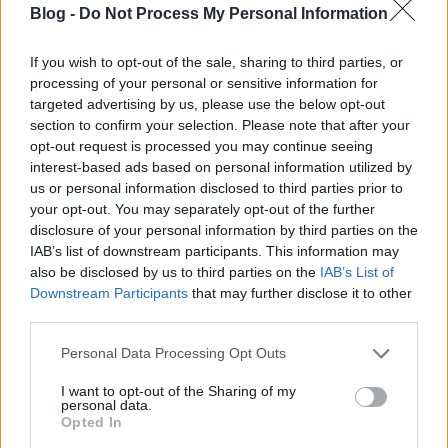
Blog -
Do Not Process My Personal Information
Pár éve az már kiderült, a magyarok miként
viszonyultak a legjobb film díját elnyerőkhöz a
If you wish to opt-out of the sale, sharing to third parties, or
mozikban, most pedig le lehet vonni a következtetést
processing of your personal or sensitive information for
magas bevételek és Oscar-díjak között; szó se róla, a
targeted advertising by us, please use the below opt-out
vizuális effektus kategória (no és persze az
section to confirm your selection. Please note that after your
animációs) könnyű utat biztosít a legnagyobb…
opt-out request is processed you may continue seeing
interest-based ads based on personal information utilized by
us or personal information disclosed to third parties prior to
your opt-out. You may separately opt-out of the further
disclosure of your personal information by third parties on the
IAB’s list of downstream participants. This information may
also be disclosed by us to third parties on the
IAB’s List of
Downstream Participants
that may further disclose it to other
third parties.
Please note that this website/app uses one or more Google
Personal Data Processing Opt Outs
services and may gather and store information including but
not limited to your visit or usage behaviour. You may click to
I want to opt-out of the Sharing of my
personal data.
grant or deny consent to Google and its third-party tags to
Opted In
use your data for below specified purposes in below Google