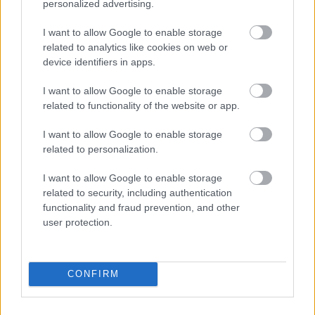
personalized advertising.
I want to allow Google to enable storage
related to analytics like cookies on web or
device identifiers in apps.
I want to allow Google to enable storage
related to functionality of the website or app.
I want to allow Google to enable storage
uip-duna film: 25 év 25 legnézettebb
related to personalization.
filmje
I want to allow Google to enable storage
Takács Máté
•
2014. március 23.
26
related to security, including authentication
functionality and fraud prevention, and other
user protection.
1989-ben a változások szele természetesen a
moziforgalmazást is érintette hazánkban: a Mokép
már egy-két évvel korábban elveszítette
monopóliumát, de az igazi fordulópontot a
CONFIRM
hollywoodi stúdiókat direkte –és azóta is– képviselő
forgalmazók megjelenése jelentette. Ezek közül