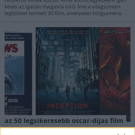
kevés az igazán magasra törő. Íme a világszinten
legtöbbet termelt 30 film, amelyeket hölgyemény…
az 50 legsikeresebb oscar-díjas film
Takács Máté
•
2017. február 26.
1