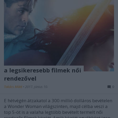
a legsikeresebb filmek női
rendezővel
Takács Máté
•
2017. június 10.
0
E hétvégén átzakatol a 300 millió dolláros bevételen
a Wonder Woman világszinten, majd célba veszi a
top 5-öt is a valaha legtöbb bevételt termelt női
rendezős filmek között. Amik között egyébként igen