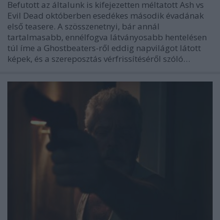
Befutott az általunk is kifejezetten méltatott Ash vs
Evil Dead októberben esedékes második évadának
első teasere. A szösszenetnyi, bár annál
tartalmasabb, ennélfogva látványosabb hentelésen
túl íme a Ghostbeaters-ről eddig napvilágot látott
képek, és a szereposztás vérfrissítéséről szóló…