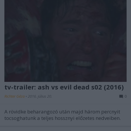
tv-trailer: ash vs evil dead s02 (2016)
Richter Géza
•
2016. július 20.
0
A rövidke beharangozó után majd három percnyit
tocsoghatunk a teljes hossznyi előzetes nedveiben.