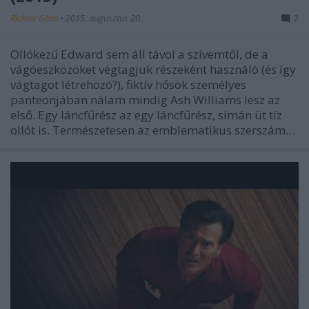
Richter Géza
•
2015. augusztus 20.
2
Ollókezű Edward sem áll távol a szívemtől, de a
vágóeszközöket végtagjuk részeként használó (és így
vágtagot létrehozó?), fiktív hősök személyes
panteonjában nálam mindig Ash Williams lesz az
első. Egy láncfűrész az egy láncfűrész, simán üt tíz
ollót is. Természetesen az emblematikus szerszám…