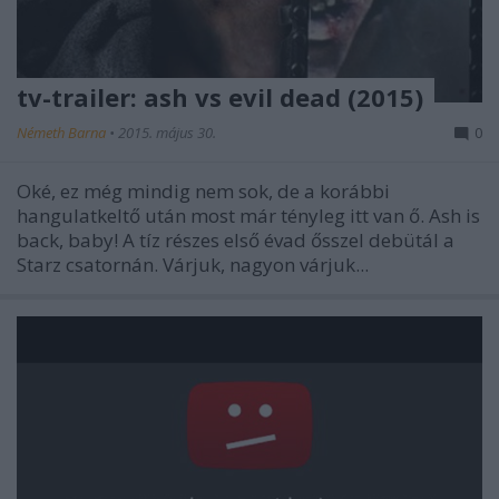
tv-trailer: ash vs evil dead (2015)
Németh Barna
•
2015. május 30.
0
Oké, ez még mindig nem sok, de a korábbi
hangulatkeltő után most már tényleg itt van ő. Ash is
back, baby! A tíz részes első évad ősszel debütál a
Starz csatornán. Várjuk, nagyon várjuk...