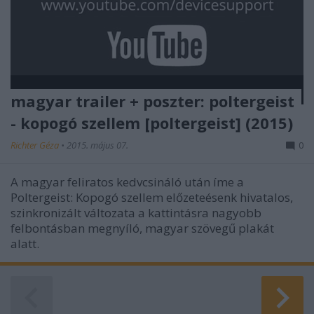
magyar trailer + poszter: poltergeist
- kopogó szellem [poltergeist] (2015)
Richter Géza
•
2015. május 07.
0
A magyar feliratos kedvcsináló után íme a
Poltergeist: Kopogó szellem előzeteésenk hivatalos,
szinkronizált változata a kattintásra nagyobb
felbontásban megnyíló, magyar szövegű plakát
alatt.