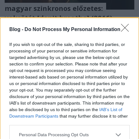
magyar szinkronos előzetes:
vaksötét [don't breathe] (2016)
Richter Géza
•
2016. június 01.
0
Blog -
Do Not Process My Personal Information
Időközben elkészült a Vaksötét trailerének
If you wish to opt-out of the sale, sharing to third parties, or
szinkronizált verziója. Lesz itt nemulass! Beste
processing of your personal or sensitive information for
kölkök...
targeted advertising by us, please use the below opt-out
section to confirm your selection. Please note that after your
opt-out request is processed you may continue seeing
interest-based ads based on personal information utilized by
us or personal information disclosed to third parties prior to
your opt-out. You may separately opt-out of the further
disclosure of your personal information by third parties on the
IAB’s list of downstream participants. This information may
also be disclosed by us to third parties on the
IAB’s List of
Downstream Participants
that may further disclose it to other
third parties.
Please note that this website/app uses one or more Google
Personal Data Processing Opt Outs