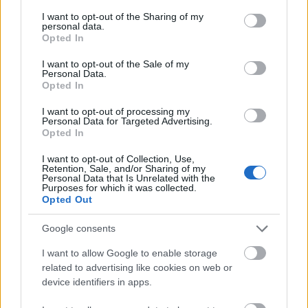
services and may gather and store information including but
not limited to your visit or usage behaviour. You may click to
I want to opt-out of the Sharing of my
personal data.
grant or deny consent to Google and its third-party tags to
Opted In
use your data for below specified purposes in below Google
trailer + poszter: vaksötét [don't
consent section.
I want to opt-out of the Sale of my
Personal Data.
breathe] (2016)
Opted In
Takács Máté
•
2016. május 13.
4
I want to opt-out of processing my
Personal Data for Targeted Advertising.
Opted In
Pár fiatal jó ötletnek tartja, hogy betörjön a vén vak
Stephen Langhez. Megbánják, mert ez a fazon
I want to opt-out of Collection, Use,
Retention, Sale, and/or Sharing of my
szemtelenül ügyes. A friss trailer mellett a korábban
Personal Data that Is Unrelated with the
megjelent poszter is szemrevételezhető a hozzánk
Purposes for which it was collected.
Opted Out
nyár végén érkező horror-thrillerhez, ami amúgy a
Gonosz halott-remake (mármint a 2013-as remake)
Google consents
…
I want to allow Google to enable storage
related to advertising like cookies on web or
device identifiers in apps.