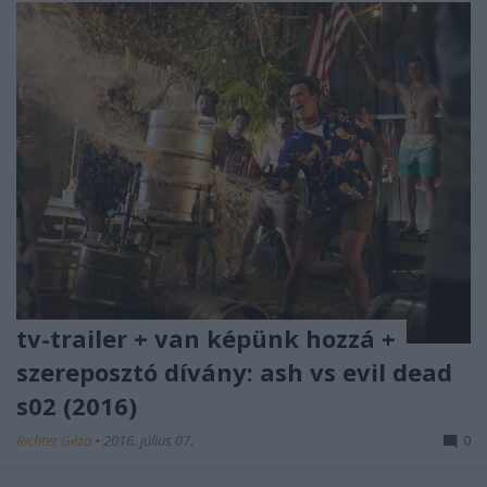
tv-trailer + van képünk hozzá +
szereposztó dívány: ash vs evil dead
s02 (2016)
Richter Géza
•
2016. július 07.
0