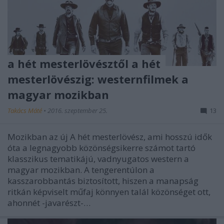
a hét mesterlövésztől a hét
mesterlövészig: westernfilmek a
magyar mozikban
Takács Máté
•
2016. szeptember 25.
13
Mozikban az új A hét mesterlövész, ami hosszú idők
óta a legnagyobb közönségsikerre számot tartó
klasszikus tematikájú, vadnyugatos western a
magyar mozikban. A tengerentúlon a
kasszarobbantás biztosított, hiszen a manapság
ritkán képviselt műfaj könnyen talál közönséget ott,
ahonnét -javarészt-…