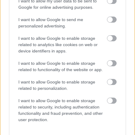
I want to allow my user data to be sent to
Google for online advertising purposes.
I want to allow Google to send me
personalized advertising.
I want to allow Google to enable storage
related to analytics like cookies on web or
device identifiers in apps.
I want to allow Google to enable storage
related to functionality of the website or app.
tv-kritika: ash vs evil dead s01e01
(2015)
I want to allow Google to enable storage
related to personalization.
Richter Viktor
•
2015. november 01.
2
I want to allow Google to enable storage
related to security, including authentication
- SPOILERMENTES - Kis híján harmincöt év telt el
functionality and fraud prevention, and other
azóta, hogy Ash J. Williams négy barátjával együtt
user protection.
elindult az erdőbe, ahol hétvégi laza punnyadás
helyett vér, veríték és könnyek vártak rájuk. A