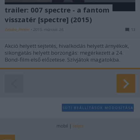
trailer: 007 spectre - a fantom
visszatér [spectre] (2015)
Zalaba_Ferenc
•
2015. március 28.
13
Akció helyett sejtetés, hivalkodás helyett árnyékok,
sikongatás helyett borzongás: megérkezett a 24.
Bond-film első előzetese. Szívjátok magatokba.
SÜTI BEÁLLÍTÁSOK MÓDOSÍTÁSA
mobil
|
teljes