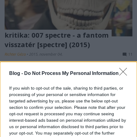
kritika: 007 spectre - a fantom
visszatér [spectre] (2015)
Richter Géza
•
2015. november 04.
11
- SPOILERMENTES - James Bond egy lezáratlan ügy
Blog -
Do Not Process My Personal Information
felgöngyölítése érdekében szembemegy minden
előírással, és felettesei utasításaival nem törődve a
If you wish to opt-out of the sale, sharing to third parties, or
SPECTRE elnevezésű, nemzetközi bűnszervezet
processing of your personal or sensitive information for
nyomába ered. Eközben az MI6-re és a dupla nullás
targeted advertising by us, please use the below opt-out
programra a megszüntetés…
section to confirm your selection. Please note that after your
opt-out request is processed you may continue seeing
interest-based ads based on personal information utilized by
us or personal information disclosed to third parties prior to
your opt-out. You may separately opt-out of the further