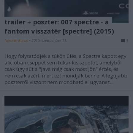
trailer + poszter: 007 spectre - a
fantom visszatér [spectre] (2015)
Németh Barna
•
2015. szeptember 11.
2
Hogy folytatódjék a tűkön ülés, a Spectre kapott egy
akcióban cseppet sem fukar kis szpotot, amelyből
csak úgy süt a "java még csak most jön" érzés, és
nem csak azért, mert ezt mondják benne. A legújabb
poszterről viszont nem mondható el ugyanez...