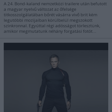
A 24. Bond-kaland nemzetközi trailere után befutott
a magyar nyelvű változat az őfelsége
titkosszolgálatában bőrét vásárra vivő brit kém
legutóbbi mozijaiban körülbelül megszokott
szinkronnal. Egyúttal régi adósságot törlesztünk,
amikor megmutatunk néhány forgatási fotót…