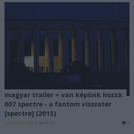
magyar trailer + van képünk hozzá:
007 spectre - a fantom visszatér
[spectre] (2015)
Richter Géza
•
2015. április 23.
2