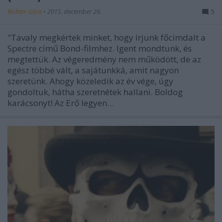
Richter Géza
•
2015. december 26.
5
"Tavaly megkértek minket, hogy írjunk főcímdalt a
Spectre című Bond-filmhez. Igent mondtunk, és
megtettük. Az végeredmény nem működött, de az
egész többé vált, a sajátunkká, amit nagyon
szeretünk. Ahogy közeledik az év vége, úgy
gondoltuk, hátha szeretnétek hallani. Boldog
karácsonyt! Az Erő legyen…