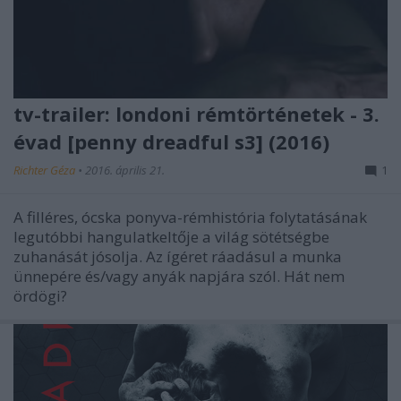
tv-trailer: londoni rémtörténetek - 3.
évad [penny dreadful s3] (2016)
Richter Géza
•
2016. április 21.
1
A filléres, ócska ponyva-rémhistória folytatásának
legutóbbi hangulatkeltője a világ sötétségbe
zuhanását jósolja. Az ígéret ráadásul a munka
ünnepére és/vagy anyák napjára szól. Hát nem
ördögi?