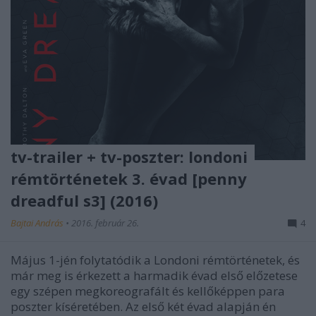
tv-trailer + tv-poszter: londoni
rémtörténetek 3. évad [penny
dreadful s3] (2016)
Bajtai András
•
2016. február 26.
4
Május 1-jén folytatódik a Londoni rémtörténetek, és
már meg is érkezett a harmadik évad első előzetese
egy szépen megkoreografált és kellőképpen para
poszter kíséretében. Az első két évad alapján én