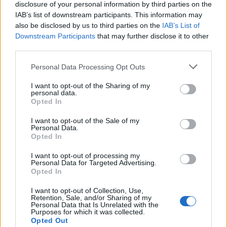
disclosure of your personal information by third parties on the
IAB’s list of downstream participants. This information may
also be disclosed by us to third parties on the
IAB’s List of
Downstream Participants
that may further disclose it to other
third parties.
Please note that this website/app uses one or more Google
Personal Data Processing Opt Outs
services and may gather and store information including but
not limited to your visit or usage behaviour. You may click to
I want to opt-out of the Sharing of my
personal data.
grant or deny consent to Google and its third-party tags to
Opted In
use your data for below specified purposes in below Google
consent section.
I want to opt-out of the Sale of my
magyar előzetesek + plakát +
Personal Data.
Opted In
galéria: 007 spectre - a fantom
visszatér [spectre] (2015)
I want to opt-out of processing my
Personal Data for Targeted Advertising.
Opted In
Richter Géza
•
2015. október 30.
6
I want to opt-out of Collection, Use,
Befutottak James Bond a jövő héten magyar
Retention, Sale, and/or Sharing of my
Personal Data that Is Unrelated with the
mozikba érkező, aktuális bevetésének szinkronizált
Purposes for which it was collected.
trailerei is, amelyekhez hozzácsaptuk a hazai
Opted Out