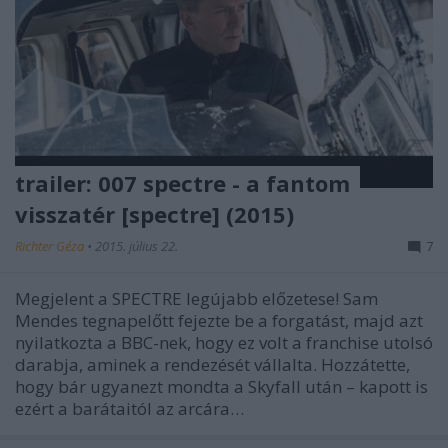
trailer: 007 spectre - a fantom
visszatér [spectre] (2015)
Richter Géza
•
2015. július 22.
7
Megjelent a SPECTRE legújabb előzetese! Sam
Mendes tegnapelőtt fejezte be a forgatást, majd azt
nyilatkozta a BBC-nek, hogy ez volt a franchise utolsó
darabja, aminek a rendezését vállalta. Hozzátette,
hogy bár ugyanezt mondta a Skyfall után – kapott is
ezért a barátaitól az arcára…