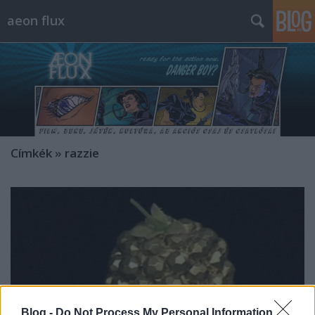
aeon flux
Címkék
»
razzie
Blog -
Do Not Process My Personal Information