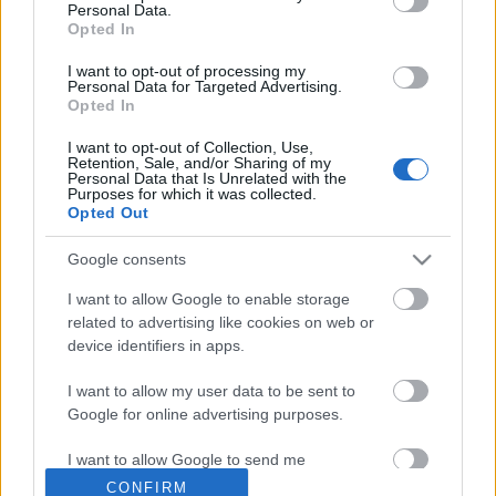
Németh Barna
•
2015. február 22.
27
Personal Data.
Opted In
Holnap jönnek az Oscar-jelölések, ami nem jelenthet
I want to opt-out of processing my
Personal Data for Targeted Advertising.
mást, mint hogy itt vannak az év legsilányabb
Opted In
munkáit felvonultató Arany Málna jelöltek, amelyek
között most először felbukkant egy LEGJOBB
I want to opt-out of Collection, Use,
kategória is azon filmesek számára, akik szintet
Retention, Sale, and/or Sharing of my
Personal Data that Is Unrelated with the
ugrottak a málnakalandjuk óta.…
Purposes for which it was collected.
Opted Out
arany málna díjak 2014
Google consents
Németh Barna
•
2014. március 02.
12
I want to allow Google to enable storage
related to advertising like cookies on web or
A sok jó között időzzünk el a legrosszabbaknál egy
device identifiers in apps.
pár perc erejéig. Igen, kiosztották a hírhedt Razzie
Awardsot, azaz az Arany Málna díjakat. Az idei
I want to allow my user data to be sent to
díjszezon tükrében talán nem okozok meglepetést
Google for online advertising purposes.
azzal, hogy itt is borult a papírforma... Legrosszabb
I want to allow Google to send me
filmAfter EarthGrown…
personalized advertising.
CONFIRM