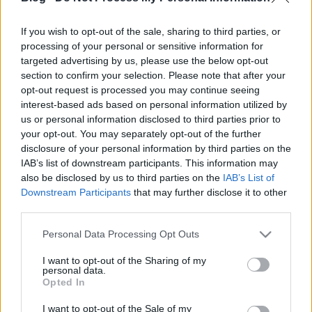
If you wish to opt-out of the sale, sharing to third parties, or
processing of your personal or sensitive information for
targeted advertising by us, please use the below opt-out
section to confirm your selection. Please note that after your
díjszezon 2015: az arany málna
opt-out request is processed you may continue seeing
interest-based ads based on personal information utilized by
jelöltjei
us or personal information disclosed to third parties prior to
Németh Barna
•
2016. február 28.
8
your opt-out. You may separately opt-out of the further
disclosure of your personal information by third parties on the
IAB’s list of downstream participants. This information may
Holnap jönnek az Oscar-jelölések, ami csak egyet
also be disclosed by us to third parties on the
IAB’s List of
jelenthet: itt vannak az Arany Málna reménységei,
Downstream Participants
that may further disclose it to other
akik közül holnap három is ismételhet egy sokkal
third parties.
kellemesebb kontextusban. Most viszont itt vannak,
azt meg majd mindenki eldönti maga, ki mennyire
Please note that this website/app uses one or more Google
Personal Data Processing Opt Outs
érdemli meg a jelenlétet. Íme a…
services and may gather and store information including but
not limited to your visit or usage behaviour. You may click to
I want to opt-out of the Sharing of my
díjszezon 2014: az arany málna
personal data.
grant or deny consent to Google and its third-party tags to
Opted In
use your data for below specified purposes in below Google
jelöltjei
consent section.
I want to opt-out of the Sale of my