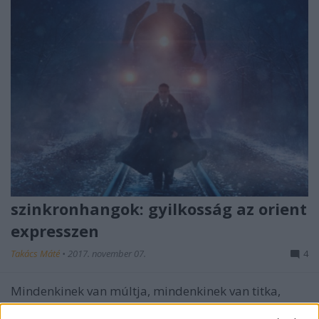
szinkronhangok: gyilkosság az orient
expresszen
Takács Máté
•
2017. november 07.
4
Mindenkinek van múltja, mindenkinek van titka,
mindenkinek van szinkronhangja Agatha Christie jól