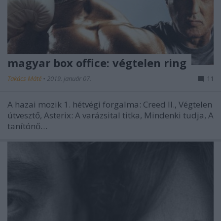
magyar box office: végtelen ring
Takács Máté
•
2019. január 07.
11
A hazai mozik 1. hétvégi forgalma: Creed II., Végtelen
útvesztő, Asterix: A varázsital titka, Mindenki tudja, A
tanítónő…