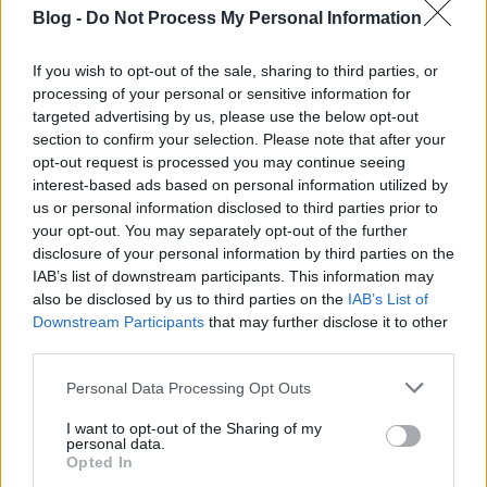
ismert regényének új feldolgozásában, sőt tán még
Blog -
Do Not Process My Personal Information
annak a bajusznak is külön színészt kellett keríteni,
oly nagy jelenség. Teljesen megszokott magyar
If you wish to opt-out of the sale, sharing to third parties, or
hangok minden kupéban, de azért feliratos
processing of your personal or sensitive information for
változat…
targeted advertising by us, please use the below opt-out
section to confirm your selection. Please note that after your
opt-out request is processed you may continue seeing
interest-based ads based on personal information utilized by
us or personal information disclosed to third parties prior to
your opt-out. You may separately opt-out of the further
disclosure of your personal information by third parties on the
IAB’s list of downstream participants. This information may
also be disclosed by us to third parties on the
IAB’s List of
Downstream Participants
that may further disclose it to other
third parties.
Please note that this website/app uses one or more Google
Personal Data Processing Opt Outs
services and may gather and store information including but
not limited to your visit or usage behaviour. You may click to
I want to opt-out of the Sharing of my
personal data.
grant or deny consent to Google and its third-party tags to
Opted In
use your data for below specified purposes in below Google
trailer: agyas és agyatlan [the