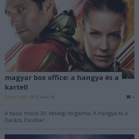
magyar box office: a hangya és a
kartell
Takács Máté
•
2018. július 30.
6
A hazai mozik 30. hétvégi forgalma: A Hangya és a
Darázs, Escobar...