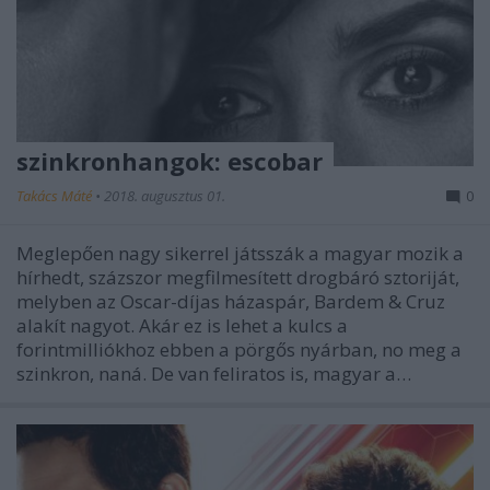
szinkronhangok: escobar
Takács Máté
•
2018. augusztus 01.
0
Meglepően nagy sikerrel játsszák a magyar mozik a
hírhedt, százszor megfilmesített drogbáró sztoriját,
melyben az Oscar-díjas házaspár, Bardem & Cruz
alakít nagyot. Akár ez is lehet a kulcs a
forintmilliókhoz ebben a pörgős nyárban, no meg a
szinkron, naná. De van feliratos is, magyar a…