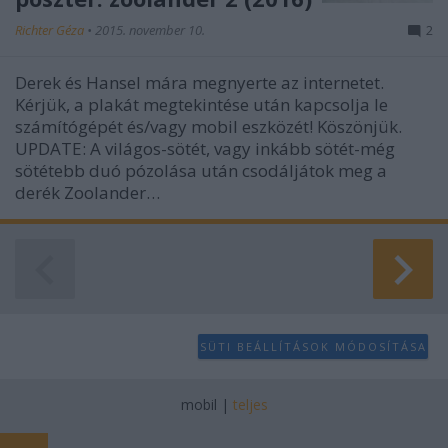
Richter Géza
•
2015. november 10.
2
Derek és Hansel mára megnyerte az internetet.
Kérjük, a plakát megtekintése után kapcsolja le
számítógépét és/vagy mobil eszközét! Köszönjük.
UPDATE: A világos-sötét, vagy inkább sötét-még
sötétebb duó pózolása után csodáljátok meg a
derék Zoolander…
SÜTI BEÁLLÍTÁSOK MÓDOSÍTÁSA
mobil
|
teljes