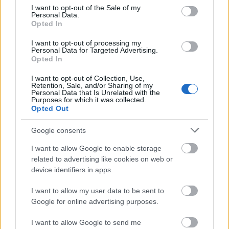
consent section.
I want to opt-out of the Sale of my
brothers grimsby] (2016)
Personal Data.
Opted In
Richter Géza
•
2015. december 10.
0
I want to opt-out of processing my
Personal Data for Targeted Advertising.
A Grimsby bratyók, akarom mondani, az Agyas és
Opted In
agyatlan soron következő előzetese az eposzi
I want to opt-out of Collection, Use,
eredettörténet-mesélés patetikus vasmarkával
Retention, Sale, and/or Sharing of my
szorítja a zsigereinket, de csak annyira, hogy a
Personal Data that Is Unrelated with the
Purposes for which it was collected.
kínunkban csikorgatott fogsorunk idétlen vigyort
Opted Out
imitáljon. "I disagree, Ukrainian Ben Affleck!"
Google consents
I want to allow Google to enable storage
related to advertising like cookies on web or
device identifiers in apps.
I want to allow my user data to be sent to
Google for online advertising purposes.
I want to allow Google to send me