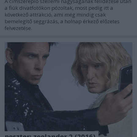
A címszereplő szellemi nagyságának felidézése után
a fiúk divatfotókon pózoltak, most pedig itt a
következő attrakció, ami még mindig csak
bemelegítő seggrázás, a holnap érkező előzetes
felvezetése.
poszter: zoolander 2 (2016)