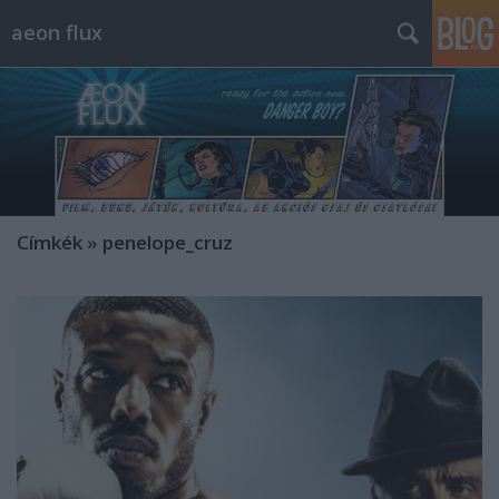
aeon flux
Címkék
»
penelope_cruz