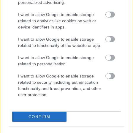
personalized advertising.
I want to allow Google to enable storage
related to analytics like cookies on web or
device identifiers in apps.
trailer + poszter: zoolander 2 (2016)
I want to allow Google to enable storage
related to functionality of the website or app.
Richter Géza
•
2015. december 01.
0
I want to allow Google to enable storage
A hozzánk jövő márciusban érkező Zoolander 2,
related to personalization.
esetleg Zoolander No. 2 új plakátján csapatban
I want to allow Google to enable storage
támadnak a szebbnél szebb, kifutóra született, ööö,
related to security, including authentication
szépségek, és nemzetközi előzetest is kapott.
functionality and fraud prevention, and other
user protection.
CONFIRM