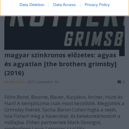
Data Deletion
Data Access
Privacy Policy
magyar szinkronos előzetes: agyas
és agyatlan [the brothers grimsby]
(2016)
Richter Géza
•
2015. november 18.
0
Félre Bond, Bourne, Bauer, Kurjakin, Archer, Hunt és
Hart! A kémjátszma csak most kezdődik. Megjöttek a
Grimsby fivérek. Sacha Baron Cohen fogta a nejét,
Isla Fishert meg a haverokat, és belekontárkodott a
műfajba. Ehhez partnernek Mark Strongot,
rendezőnek Louis Leterrier-t találta…