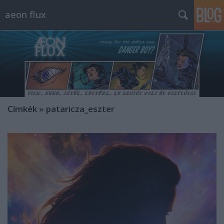
aeon flux
Címkék
»
pataricza_eszter