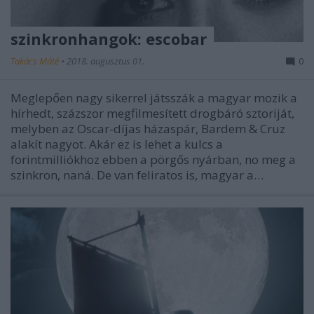
szinkronhangok: escobar
Takács Máté
•
2018. augusztus 01.
0
Meglepően nagy sikerrel játsszák a magyar mozik a
hírhedt, százszor megfilmesített drogbáró sztoriját,
melyben az Oscar-díjas házaspár, Bardem & Cruz
alakít nagyot. Akár ez is lehet a kulcs a
forintmilliókhoz ebben a pörgős nyárban, no meg a
szinkron, naná. De van feliratos is, magyar a…