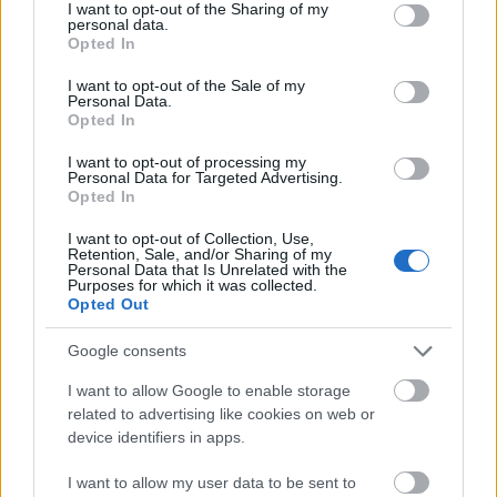
not limited to your visit or usage behaviour. You may click to
I want to opt-out of the Sharing of my
personal data.
grant or deny consent to Google and its third-party tags to
Opted In
use your data for below specified purposes in below Google
consent section.
I want to opt-out of the Sale of my
Personal Data.
Opted In
szinkronhangok: bohém rapszódia
I want to opt-out of processing my
Takács Máté
•
2018. október 26.
1
Personal Data for Targeted Advertising.
Opted In
Egy fajta csodaként már ma meg lehet tekinteni a
I want to opt-out of Collection, Use,
bizonyos Queen-, vagy inkább Freddie Mercury-
Retention, Sale, and/or Sharing of my
Personal Data that Is Unrelated with the
filmet premier előtt, ráadásul kedvezményes
Purposes for which it was collected.
jegyáron. November 1-jétől pedig teljes arzenállal
Opted Out
lehet a végére járni, mi lett a főszereplő
szinkroncastingjának eredménye - vagy pedig
Google consents
feliratos vetítések után…
I want to allow Google to enable storage
related to advertising like cookies on web or
device identifiers in apps.
I want to allow my user data to be sent to