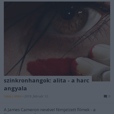
szinkronhangok: alita - a harc
angyala
Takács Máté
•
2019. február 12.
0
A James Cameron nevével fémjelzett filmek - a