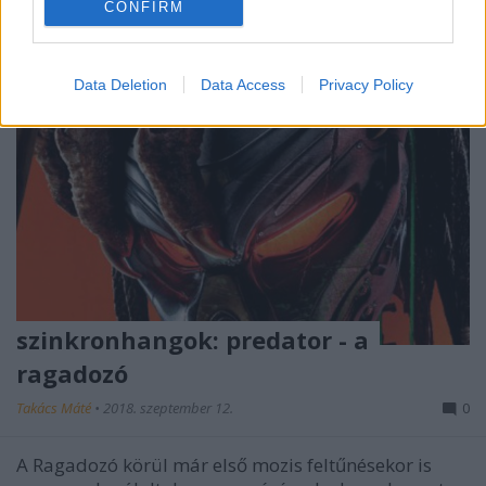
CONFIRM
Data Deletion
Data Access
Privacy Policy
szinkronhangok: predator - a
ragadozó
Takács Máté
•
2018. szeptember 12.
0
A Ragadozó körül már első mozis feltűnésekor is