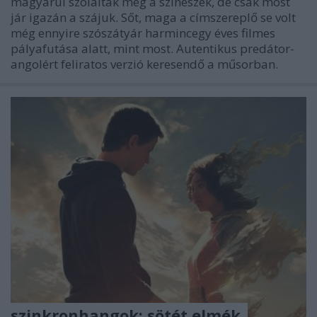
magyarul szólaltak meg a színészek, de csak most
jár igazán a szájuk. Sőt, maga a címszereplő se volt
még ennyire szószátyár harmincegy éves filmes
pályafutása alatt, mint most. Autentikus predátor-
angolért feliratos verzió keresendő a műsorban.
szinkronhangok: sötét elmék