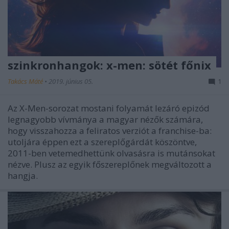
szinkronhangok: x-men: sötét főnix
Takács Máté
•
2019. június 05.
1
Az X-Men-sorozat mostani folyamát lezáró epizód
legnagyobb vívmánya a magyar nézők számára,
hogy visszahozza a feliratos verziót a franchise-ba:
utoljára éppen ezt a szereplőgárdát köszöntve,
2011-ben vetemedhettünk olvasásra is mutánsokat
nézve. Plusz az egyik főszereplőnek megváltozott a
hangja.