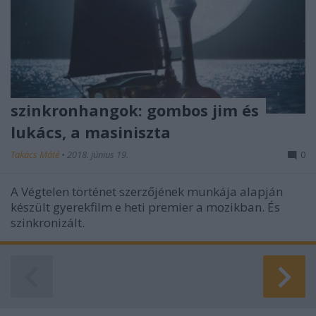
szinkronhangok: gombos jim és
lukács, a masiniszta
Takács Máté
•
2018. június 19.
0
A Végtelen történet szerzőjének munkája alapján
készült gyerekfilm e heti premier a mozikban. És
szinkronizált.