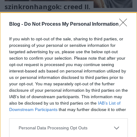
szinkronhangok: creed II.
Takács Máté
•
2019. január 03.
9
Blog -
Do Not Process My Personal Information
Creed újra szorítóba lép a magyar mozikban, három
évvel azután, hogy a magyar közönség padlóra
If you wish to opt-out of the sale, sharing to third parties, or
küldte az első menetben. Esélyeit ezúttal szinkron
processing of your personal or sensitive information for
erősíti, az első rész DVD-s szinkronjához képest
targeted advertising by us, please use the below opt-out
section to confirm your selection. Please note that after your
változatlan hangokkal, amit családi kötelék és
opt-out request is processed you may continue seeing
korábbi ökölvívó erősít.
interest-based ads based on personal information utilized by
us or personal information disclosed to third parties prior to
your opt-out. You may separately opt-out of the further
disclosure of your personal information by third parties on the
IAB’s list of downstream participants. This information may
also be disclosed by us to third parties on the
IAB’s List of
Downstream Participants
that may further disclose it to other
third parties.
Please note that this website/app uses one or more Google
Personal Data Processing Opt Outs
services and may gather and store information including but