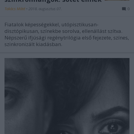
Takács Máté
•
2018. augusztus 07.
0
Fiatalok képességekkel, utópisztikusan-
disztópikusan, színekbe sorolva, ellenállást szítva.
Népszerű ifjúsági regénytrilógia első fejezete, színes,
szinkronizált kiadásban.