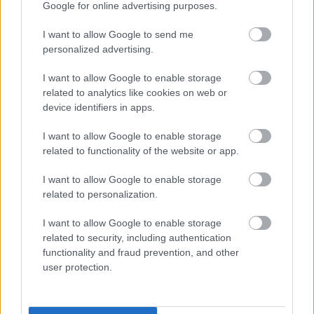
Google for online advertising purposes.
I want to allow Google to send me
personalized advertising.
I want to allow Google to enable storage
related to analytics like cookies on web or
device identifiers in apps.
I want to allow Google to enable storage
related to functionality of the website or app.
szinkronhangok: húzós éjszaka az el
I want to allow Google to enable storage
royale-ban
related to personalization.
Takács Máté
•
2018. október 10.
4
I want to allow Google to enable storage
related to security, including authentication
Hét idegen, hét titok, hét szinkronhang, majdnem két
functionality and fraud prevention, and other
és fél óra. Aki inkább olvasná, feliratos verziót lelhet
user protection.
egyes mozikban.