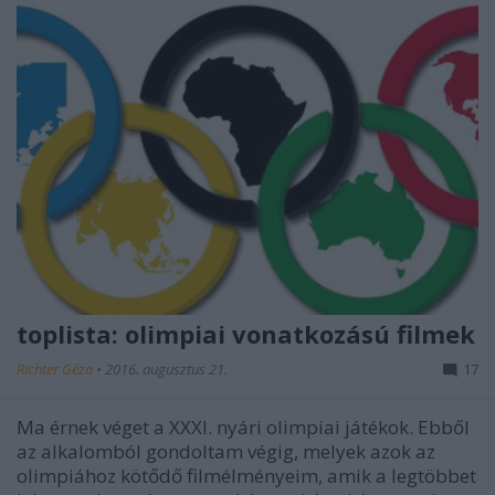
toplista: olimpiai vonatkozású filmek
Richter Géza
•
2016. augusztus 21.
17
Ma érnek véget a XXXI. nyári olimpiai játékok. Ebből
az alkalomból gondoltam végig, melyek azok az
olimpiához kötődő filmélményeim, amik a legtöbbet