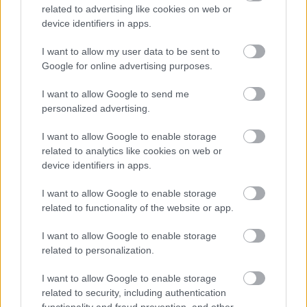
related to advertising like cookies on web or
device identifiers in apps.
I want to allow my user data to be sent to
Google for online advertising purposes.
I want to allow Google to send me
personalized advertising.
I want to allow Google to enable storage
related to analytics like cookies on web or
device identifiers in apps.
kritika: spotlight - egy nyomozás
I want to allow Google to enable storage
részletei [spotlight] (2015)
related to functionality of the website or app.
Richter Viktor
•
2016. február 17.
8
I want to allow Google to enable storage
related to personalization.
- SPOILERMENTES - 2001 nyarán Marty Baron (Liev
Schreiber), a Boston Globe frissen kinevezett
I want to allow Google to enable storage
szerkesztője új téma felderítésével bízza meg a nagy
related to security, including authentication
múltú napilap oknyomozó csapatát, a Spotlightot.