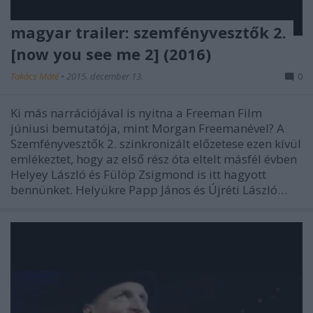
magyar trailer: szemfényvesztők 2.
[now you see me 2] (2016)
Takács Máté
•
2015. december 13.
0
Ki más narrációjával is nyitna a Freeman Film
júniusi bemutatója, mint Morgan Freemanével? A
Szemfényvesztők 2. szinkronizált előzetese ezen kívül
emlékeztet, hogy az első rész óta eltelt másfél évben
Helyey László és Fülöp Zsigmond is itt hagyott
bennünket. Helyükre Papp János és Újréti László…