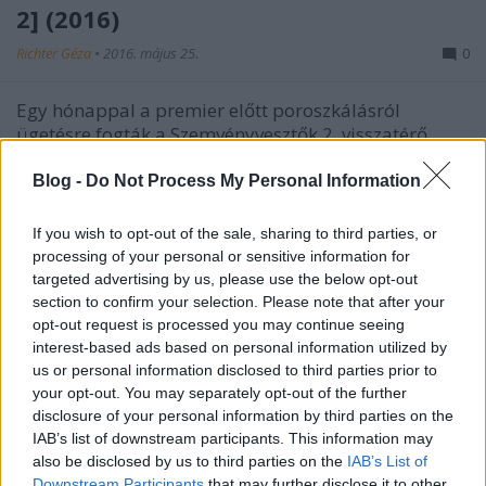
2] (2016)
Richter Géza
•
2016. május 25.
0
Egy hónappal a premier előtt poroszkálásról
ügetésre fogták a Szemvényvesztők 2. visszatérő
Lovasai is. A május elején megjelent második
előzetest folyamatosan újabb és újabb kedvcsinálók
Blog -
Do Not Process My Personal Information
követik. Mindegy, hogy trailer, filmklip vagy
tévészpot fedőnéven fut a promóció, lényeg, hogy
If you wish to opt-out of the sale, sharing to third parties, or
minden alkalommal…
processing of your personal or sensitive information for
targeted advertising by us, please use the below opt-out
section to confirm your selection. Please note that after your
opt-out request is processed you may continue seeing
interest-based ads based on personal information utilized by
us or personal information disclosed to third parties prior to
your opt-out. You may separately opt-out of the further
disclosure of your personal information by third parties on the
IAB’s list of downstream participants. This information may
also be disclosed by us to third parties on the
IAB’s List of
Downstream Participants
that may further disclose it to other