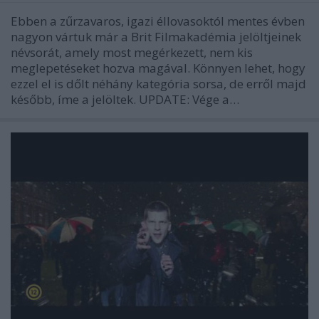
Ebben a zűrzavaros, igazi éllovasoktól mentes évben
nagyon vártuk már a Brit Filmakadémia jelöltjeinek
névsorát, amely most megérkezett, nem kis
meglepetéseket hozva magával. Könnyen lehet, hogy
ezzel el is dőlt néhány kategória sorsa, de erről majd
később, íme a jelöltek. UPDATE: Vége a…