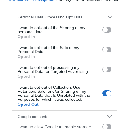
third parties.
Please note that this website/app uses one or more Google
Personal Data Processing Opt Outs
services and may gather and store information including but
not limited to your visit or usage behaviour. You may click to
I want to opt-out of the Sharing of my
personal data.
grant or deny consent to Google and its third-party tags to
Opted In
trailer + plakátgaléria:
use your data for below specified purposes in below Google
consent section.
szemfényvesztők 2. [now you see me
I want to opt-out of the Sale of my
Personal Data.
2] (2016)
Opted In
Richter Géza
•
2016. március 16.
0
I want to opt-out of processing my
Personal Data for Targeted Advertising.
Opted In
A magyar mozikba 2016 június 9-én érkező
I want to opt-out of Collection, Use,
Szemfényvesztők 2. új, nemzetközi előzetesét
Retention, Sale, and/or Sharing of my
megfejeltük az eddig megjelent
Personal Data that Is Unrelated with the
Purposes for which it was collected.
karakterposzterekkel.
Opted Out
Google consents
I want to allow Google to enable storage