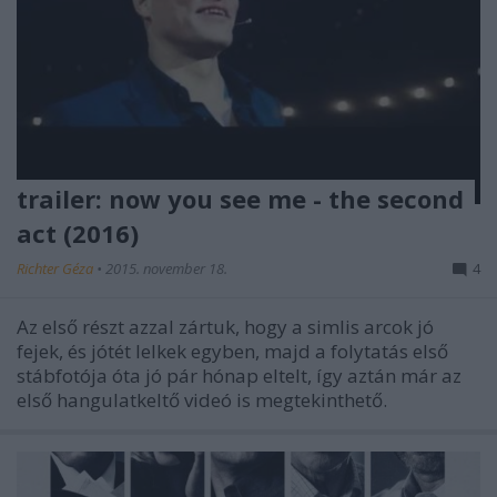
trailer: now you see me - the second
act (2016)
Richter Géza
•
2015. november 18.
4
Az első részt azzal zártuk, hogy a simlis arcok jó
fejek, és jótét lelkek egyben, majd a folytatás első
stábfotója óta jó pár hónap eltelt, így aztán már az
első hangulatkeltő videó is megtekinthető.