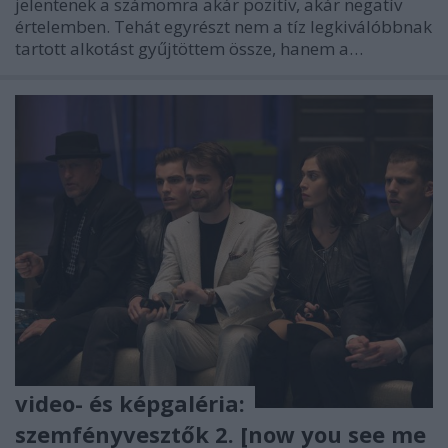
jelentenek a számomra akár pozitív, akár negatív
értelemben. Tehát egyrészt nem a tíz legkiválóbbnak
tartott alkotást gyűjtöttem össze, hanem a…
video- és képgaléria:
szemfényvesztők 2. [now you see me