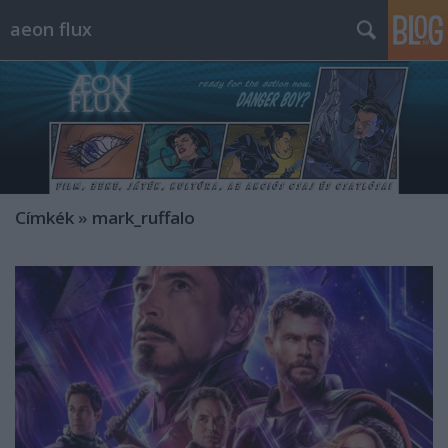
aeon flux
Címkék
»
mark_ruffalo