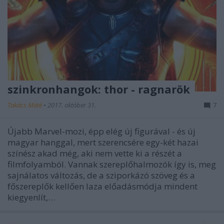
szinkronhangok: thor - ragnarök
Takács Máté
•
2017. október 31.
7
Újabb Marvel-mozi, épp elég új figurával - és új
magyar hanggal, mert szerencsére egy-két hazai
színész akad még, aki nem vette ki a részét a
filmfolyamból. Vannak szereplőhalmozók így is, meg
sajnálatos változás, de a sziporkázó szöveg és a
főszereplők kellően laza előadásmódja mindent
kiegyenlít,…