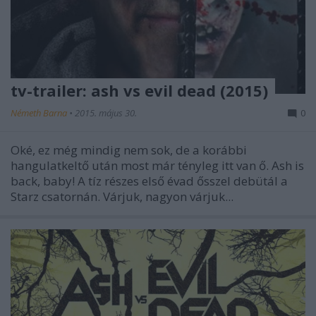
tv-trailer: ash vs evil dead (2015)
Németh Barna
•
2015. május 30.
0
Oké, ez még mindig nem sok, de a korábbi
hangulatkeltő után most már tényleg itt van ő. Ash is
back, baby! A tíz részes első évad ősszel debütál a
Starz csatornán. Várjuk, nagyon várjuk...