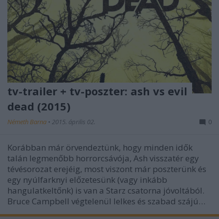
tv-trailer + tv-poszter: ash vs evil
dead (2015)
Németh Barna
•
2015. április 02.
0
Korábban már örvendeztünk, hogy minden idők
talán legmenőbb horrorcsávója, Ash visszatér egy
tévésorozat erejéig, most viszont már poszterünk és
egy nyúlfarknyi előzetesünk (vagy inkább
hangulatkeltőnk) is van a Starz csatorna jóvoltából.
Bruce Campbell végtelenül lelkes és szabad szájú…