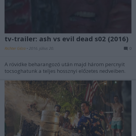
tv-trailer: ash vs evil dead s02 (2016)
Richter Géza
•
2016. július 20.
0
A rövidke beharangozó után majd három percnyit
tocsoghatunk a teljes hossznyi előzetes nedveiben.