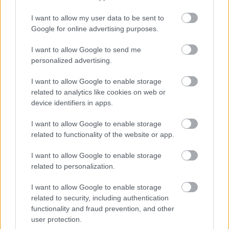
szereposztó dívány: ash vs evil dead
(2015)
I want to allow my user data to be sent to
Google for online advertising purposes.
Richter Géza
•
2015. augusztus 20.
2
I want to allow Google to send me
Ollókezű Edward sem áll távol a szívemtől, de a
personalized advertising.
vágóeszközöket végtagjuk részeként használó (és így
I want to allow Google to enable storage
vágtagot létrehozó?), fiktív hősök személyes
related to analytics like cookies on web or
panteonjában nálam mindig Ash Williams lesz az
device identifiers in apps.
első. Egy láncfűrész az egy láncfűrész, simán üt tíz
ollót is. Természetesen az emblematikus szerszám…
I want to allow Google to enable storage
related to functionality of the website or app.
I want to allow Google to enable storage
related to personalization.
I want to allow Google to enable storage
related to security, including authentication
functionality and fraud prevention, and other
user protection.