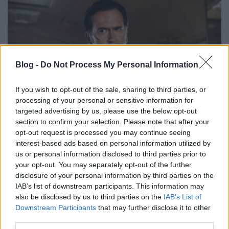
Blog -
Do Not Process My Personal Information
If you wish to opt-out of the sale, sharing to third parties, or
processing of your personal or sensitive information for
targeted advertising by us, please use the below opt-out
section to confirm your selection. Please note that after your
opt-out request is processed you may continue seeing
interest-based ads based on personal information utilized by
tv-kritika: ash vs evil dead s01e01
us or personal information disclosed to third parties prior to
(2015)
your opt-out. You may separately opt-out of the further
disclosure of your personal information by third parties on the
Richter Viktor
•
2015. november 01.
2
IAB’s list of downstream participants. This information may
also be disclosed by us to third parties on the
IAB’s List of
- SPOILERMENTES - Kis híján harmincöt év telt el
Downstream Participants
that may further disclose it to other
azóta, hogy Ash J. Williams négy barátjával együtt
third parties.