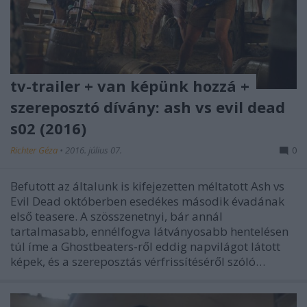
tv-trailer + van képünk hozzá +
szereposztó dívány: ash vs evil dead
s02 (2016)
Richter Géza
•
2016. július 07.
0
Befutott az általunk is kifejezetten méltatott Ash vs
Evil Dead októberben esedékes második évadának
első teasere. A szösszenetnyi, bár annál
tartalmasabb, ennélfogva látványosabb hentelésen
túl íme a Ghostbeaters-ről eddig napvilágot látott
képek, és a szereposztás vérfrissítéséről szóló…