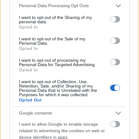
elindult az erdőbe, ahol hétvégi laza punnyadás
Please note that this website/app uses one or more Google
Personal Data Processing Opt Outs
helyett vér, veríték és könnyek vártak rájuk. A
services and may gather and store information including but
folytatások után hosszú ideig furdalta az oldalamat
not limited to your visit or usage behaviour. You may click to
I want to opt-out of the Sharing of my
a kíváncsiság, hogy hősünk – fő- vagy anti-,…
personal data.
grant or deny consent to Google and its third-party tags to
Opted In
use your data for below specified purposes in below Google
consent section.
I want to opt-out of the Sale of my
Personal Data.
Opted In
I want to opt-out of processing my
Personal Data for Targeted Advertising.
Opted In
I want to opt-out of Collection, Use,
Retention, Sale, and/or Sharing of my
Personal Data that Is Unrelated with the
Purposes for which it was collected.
Opted Out
Google consents
I want to allow Google to enable storage
tv-poszter + van képünk hozzá +
related to advertising like cookies on web or
device identifiers in apps.