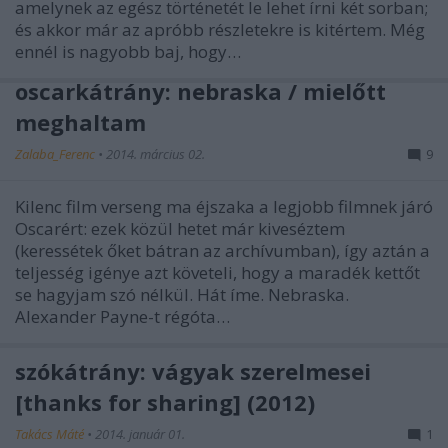
amelynek az egész történetét le lehet írni két sorban;
és akkor már az apróbb részletekre is kitértem. Még
ennél is nagyobb baj, hogy…
oscarkátrány: nebraska / mielőtt
meghaltam
Zalaba_Ferenc
•
2014. március 02.
9
Kilenc film verseng ma éjszaka a legjobb filmnek járó
Oscarért: ezek közül hetet már kiveséztem
(keressétek őket bátran az archívumban), így aztán a
teljesség igénye azt követeli, hogy a maradék kettőt
se hagyjam szó nélkül. Hát íme. Nebraska.
Alexander Payne-t régóta…
szókátrány: vágyak szerelmesei
[thanks for sharing] (2012)
Takács Máté
•
2014. január 01.
1