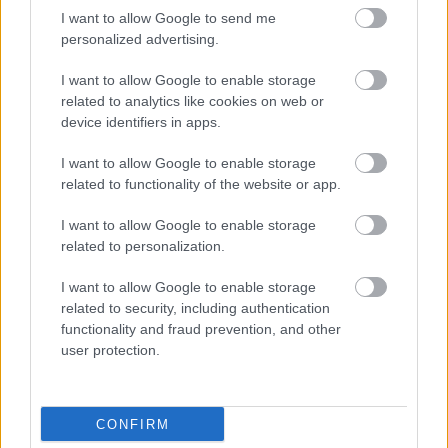
szezonról (beszámoló itt és itt) szerzett eddigi
I want to allow Google to send me
benyomásaim a legnagyobb jóindulattal sem
personalized advertising.
nevezhetők jónak. Az amerikai csatornák legutóbbi
próbálkozásai ha nem is jelentősen, de azért
I want to allow Google to enable storage
javítottak az összképen; már ha javulásnak…
related to analytics like cookies on web or
device identifiers in apps.
a nagy pilotmustra #2 (szeptember-
I want to allow Google to enable storage
október)
related to functionality of the website or app.
Németh Barna
•
2013. október 11.
5
I want to allow Google to enable storage
related to personalization.
Az előző adag, csalódásokkal és csak kevés örömmel
teli pilotmustrája nem szegte kedvemet: most ismét
I want to allow Google to enable storage
itt van nyolc első rész. És bár addig nincs vége, míg a
related to security, including authentication
kövér nő énekel, de egyre inkább úgy érzem, hogy ez
functionality and fraud prevention, and other
a sorozatősz pontosan ugyanolyan lesz, mint a
user protection.
mozis nyár:…
a nagy pilotmustra #1 (szeptember)
CONFIRM