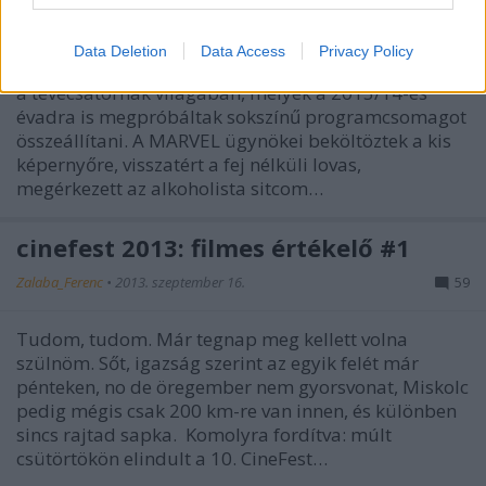
Németh Barna
•
2013. október 03.
12
Data Deletion
Data Access
Privacy Policy
A szeptemberi szezonkezdés mindig zsúfolt időszak
a tévécsatornák világában, melyek a 2013/14-es
évadra is megpróbáltak sokszínű programcsomagot
összeállítani. A MARVEL ügynökei beköltöztek a kis
képernyőre, visszatért a fej nélküli lovas,
megérkezett az alkoholista sitcom…
cinefest 2013: filmes értékelő #1
Zalaba_Ferenc
•
2013. szeptember 16.
59
Tudom, tudom. Már tegnap meg kellett volna
szülnöm. Sőt, igazság szerint az egyik felét már
pénteken, no de öregember nem gyorsvonat, Miskolc
pedig mégis csak 200 km-re van innen, és különben
sincs rajtad sapka. Komolyra fordítva: múlt
csütörtökön elindult a 10. CineFest…