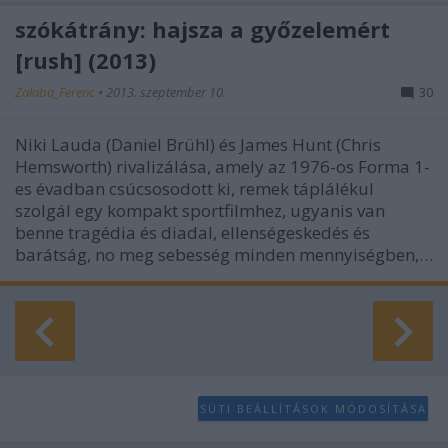
szókátrány: hajsza a győzelemért
[rush] (2013)
Zalaba_Ferenc
•
2013. szeptember 10.
30
Niki Lauda (Daniel Brühl) és James Hunt (Chris
Hemsworth) rivalizálása, amely az 1976-os Forma 1-
es évadban csúcsosodott ki, remek táplálékul
szolgál egy kompakt sportfilmhez, ugyanis van
benne tragédia és diadal, ellenségeskedés és
barátság, no meg sebesség minden mennyiségben,…
SÜTI BEÁLLÍTÁSOK MÓDOSÍTÁSA