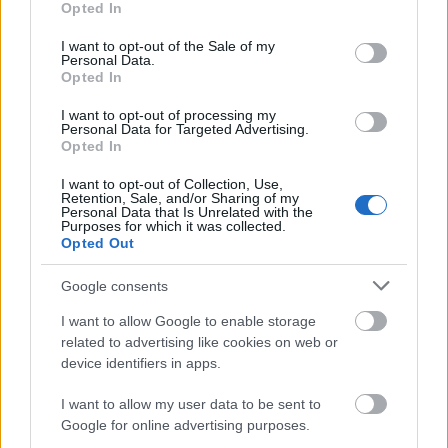
Opted In
use your data for below specified purposes in below Google
szókátrány: a nyár királyai, frances
consent section.
I want to opt-out of the Sale of my
ha
Personal Data.
Opted In
Németh Barna
•
2013. október 29.
7
I want to opt-out of processing my
Personal Data for Targeted Advertising.
Opted In
A héten két rendhagyó fejlődéstörténet is mozikba
kerül. Az egyikben néhány kamasz ízleli meg a
I want to opt-out of Collection, Use,
nagybetűs életet, a másikban egy felnőtt nő fel a
Retention, Sale, and/or Sharing of my
Personal Data that Is Unrelated with the
felnőttséghez. A nyár királyai [The Kings of Summer]
Purposes for which it was collected.
(2013) Hogy is néz ki egy felnőtt egy kamasz
Opted Out
szemével? Nála van a pénz,…
Google consents
a nagy pilotmustra #3 (szeptember-
I want to allow Google to enable storage
október)
related to advertising like cookies on web or
device identifiers in apps.
Németh Barna
•
2013. október 18.
4
I want to allow my user data to be sent to
Google for online advertising purposes.
Tisztelet a kevés kivételnek, de az őszi tévés