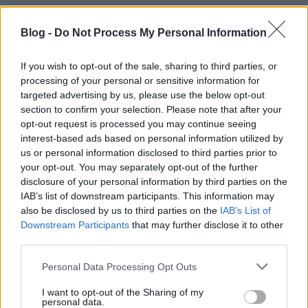
A gyerekek jól vannakért Oscarra jelölt Stuart
Blog -
Do Not Process My Personal Information
Blumberg filmje pontosan olyan, amilyen a magyar
címe. Konkrétabb megvilágításra ez talán nem
If you wish to opt-out of the sale, sharing to third parties, or
szorul, alighanem ennyi is kellőképpen betájolja,
processing of your personal or sensitive information for
mire is lehet számítani tőle. Semmi különösre. Pedig
targeted advertising by us, please use the below opt-out
ezzel a témával könnyedén ki…
section to confirm your selection. Please note that after your
opt-out request is processed you may continue seeing
szókátrány: a komornyik [the butler]
interest-based ads based on personal information utilized by
us or personal information disclosed to third parties prior to
(2013)
your opt-out. You may separately opt-out of the further
disclosure of your personal information by third parties on the
Zalaba_Ferenc
•
2013. november 20.
8
IAB’s list of downstream participants. This information may
also be disclosed by us to third parties on the
IAB’s List of
Cecil Gaines (Forest Whitaker) nyolc amerikai elnök
Downstream Participants
that may further disclose it to other
mellett szolgált komornyikként, és mint
third parties.
mesterségének legjobb űzői (Hogy van, Mr. Stevens?),
munkásságának 30 éve alatt mindvégig észrevétlen
Please note that this website/app uses one or more Google
Personal Data Processing Opt Outs
tudott maradni, és ami még fontosabb: pártatlan,
services and may gather and store information including but
not limited to your visit or usage behaviour. You may click to
I want to opt-out of the Sharing of my
mert mint kiderült, a Fehér Házban…
personal data.
grant or deny consent to Google and its third-party tags to