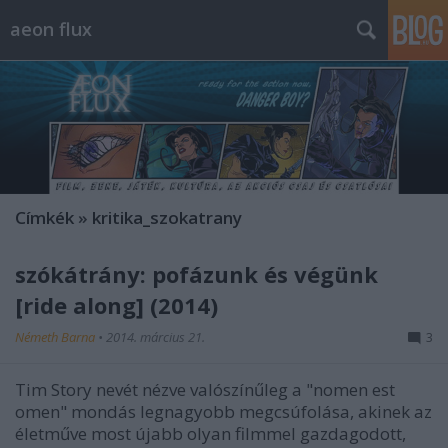
aeon flux
Címkék
»
kritika_szokatrany
szókátrány: pofázunk és végünk
[ride along] (2014)
Németh Barna
•
2014. március 21.
3
Tim Story nevét nézve valószínűleg a "nomen est
omen" mondás legnagyobb megcsúfolása, akinek az
életműve most újabb olyan filmmel gazdagodott,