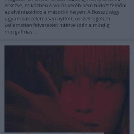
érkezve, miközben a Vörös veréb nem tudott felnőni
az elvárásokhoz a második helyen. A Bosszúvágy
ugyancsak felemásan nyitott, összességében
kellemetlen felvezetést intézve idén a mindig
mozgalmas…