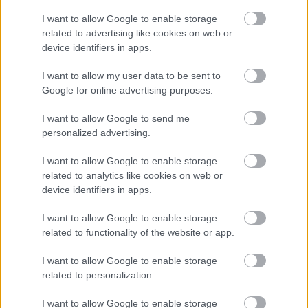
I want to allow Google to enable storage
related to advertising like cookies on web or
device identifiers in apps.
I want to allow my user data to be sent to
Google for online advertising purposes.
I want to allow Google to send me
personalized advertising.
I want to allow Google to enable storage
usa box office: gyilkolászás
related to analytics like cookies on web or
device identifiers in apps.
Takács Máté
•
2017. szeptember 17.
1
I want to allow Google to enable storage
related to functionality of the website or app.
Ha csak a premiereket nézzük, szeptemberi szelek
fújnak az amerikai mozikban (bár idén akár
I want to allow Google to enable storage
augusztusi szeleknek is tekinthetők), hiszen az
related to personalization.
Amerikai bérgyilkos és az anyám! sem hozott többet
a várhatónál - tágas helyet hagyva az Aznak, ami
I want to allow Google to enable storage