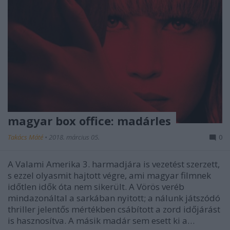
magyar box office: madárles
Takács Máté
•
2018. március 05.
0
A Valami Amerika 3. harmadjára is vezetést szerzett,
s ezzel olyasmit hajtott végre, ami magyar filmnek
időtlen idők óta nem sikerült. A Vörös veréb
mindazonáltal a sarkában nyitott; a nálunk játszódó
thriller jelentős mértékben csábított a zord időjárást
is hasznosítva. A másik madár sem esett ki a…