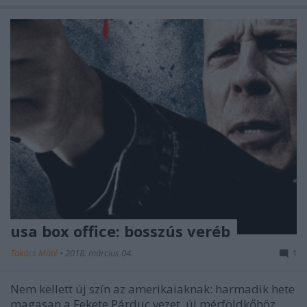
usa box office: bosszús veréb
Takács Máté
•
2018. március 04.
1
Nem kellett új szín az amerikaiaknak: harmadik hete
magasan a Fekete Párduc vezet, új mérföldkőhöz