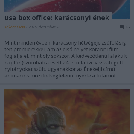
usa box office: karácsonyi ének
Takács Máté
•
2016. december 26.
16
Mint minden évben, karácsony hétvégéje zsúfolásig
telt premierekkel, ám az első helyet korábbi film
foglalja el, mint oly sokszor. A kedvezőtlenül alakult
naptár (szombatra esett 24-e) relatíve visszafogott
nyitányokat szült, ugyanakkor az Énekelj! című
animációs mozi kétségtelenül nyerte a futamot…