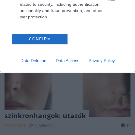
második hete nyűgöz le, a második legjobb
related to security, including authentication
szeptemberi…
functionality and fraud prevention, and other
user protection.
CONFIRM
Data Deletion
Data Access
Privacy Policy
szinkronhangok: utazók
Takács Máté
•
2017. január 11.
14