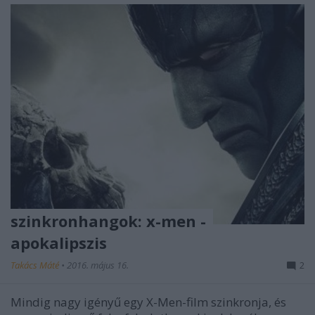
szinkronhangok: x-men -
apokalipszis
Takács Máté
•
2016. május 16.
2
Mindig nagy igényű egy X-Men-film szinkronja, és