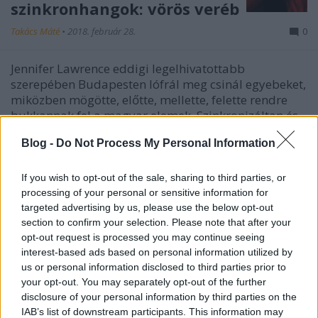
szinkronhangok: vörös veréb
Takács Máté
•
2018. február 28.
0
Jennifer Lawrence eddigi legelhivatottabb
szerepében Budapesten lófrál meg csinál egyebeket,
miközben mögötte, előtte, mellette, felette rendre
bukkannak fel a magyar elemek. Szinkronizáltan és
feliratosan is csicsereg a veréb, előbbi változatban
Blog -
Do Not Process My Personal Information
magyar színészek magukat készségesen
visszafordítva.
If you wish to opt-out of the sale, sharing to third parties, or
processing of your personal or sensitive information for
targeted advertising by us, please use the below opt-out
section to confirm your selection. Please note that after your
opt-out request is processed you may continue seeing
interest-based ads based on personal information utilized by
us or personal information disclosed to third parties prior to
your opt-out. You may separately opt-out of the further
disclosure of your personal information by third parties on the
IAB’s list of downstream participants. This information may