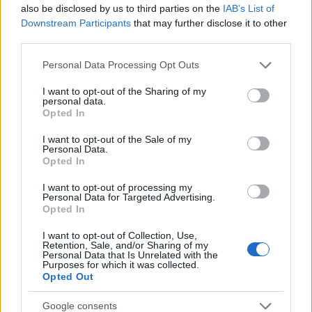
also be disclosed by us to third parties on the
IAB’s List of
Downstream Participants
that may further disclose it to other
third parties.
Please note that this website/app uses one or more Google
Personal Data Processing Opt Outs
services and may gather and store information including but
magyar box office: viharkár
not limited to your visit or usage behaviour. You may click to
I want to opt-out of the Sharing of my
personal data.
grant or deny consent to Google and its third-party tags to
Opted In
Takács Máté
•
2017. október 24.
2
use your data for below specified purposes in below Google
consent section.
I want to opt-out of the Sale of my
Personal Data.
Ugyan nem söpört el mindent az útjából, de az
Opted In
Űrvihar bőven kedvezőbb nyitányt jegyez nálunk,
mint hazájában. A sok-sok premier között második
I want to opt-out of processing my
Personal Data for Targeted Advertising.
helyen a magyar versenyző futott be: Törőcsik
Opted In
Marira többen voltak kíváncsiak, mint Jennifer
Lawrence-re vagy Schwarzira; az Aurora borealis -
I want to opt-out of Collection, Use,
Északi fény…
Retention, Sale, and/or Sharing of my
Personal Data that Is Unrelated with the
Purposes for which it was collected.
Opted Out
Google consents