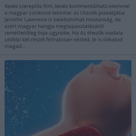
Kevés szereplős film, kevés kommentálható elemmel
a magyar szinkront tekintve: az Utazók plakátjába
Jennifer Lawrence is belebotolhat mostanság, de
azért magyar hangja megtapasztalásától
remélhetőleg óvja ügynöke. Ha Az éhezők viadala
utóbbi két részét feliratosan nézted, te is óvhatod
magad…