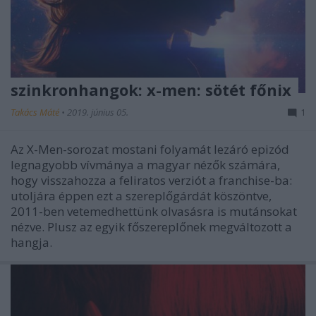
szinkronhangok: x-men: sötét főnix
Takács Máté
•
2019. június 05.
1
Az X-Men-sorozat mostani folyamát lezáró epizód
legnagyobb vívmánya a magyar nézők számára,
hogy visszahozza a feliratos verziót a franchise-ba:
utoljára éppen ezt a szereplőgárdát köszöntve,
2011-ben vetemedhettünk olvasásra is mutánsokat
nézve. Plusz az egyik főszereplőnek megváltozott a
hangja.