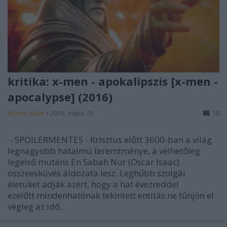
kritika: x-men - apokalipszis [x-men -
apocalypse] (2016)
Richter Viktor
•
2016. május 19.
10
- SPOILERMENTES - Krisztus előtt 3600-ban a világ
legnagyobb hatalmú teremtménye, a vélhetőleg
legelső mutáns En Sabah Nur (Oscar Isaac)
összeesküvés áldozata lesz. Leghűbb szolgái
életüket adják azért, hogy a hat évezreddel
ezelőtt mindenhatónak tekintett entitás ne tűnjön el
végleg az idő…