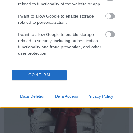
games: mockingjay part two] (2015)
related to functionality of the website or app.
Richter Géza
•
2015. augusztus 24.
2
I want to allow Google to enable storage
related to personalization.
Azt. A. Ku... ...tya meg a macska rúgja meg! Ez aztán a
dögös plakát! Főleg klikkre, második méretben. Első
I want to allow Google to enable storage
blikkre Katniss inkább tűnik recsegő bolhácskának,
related to security, including authentication
mint fecsegőposzátának.
functionality and fraud prevention, and other
user protection.
CONFIRM
Data Deletion
Data Access
Privacy Policy