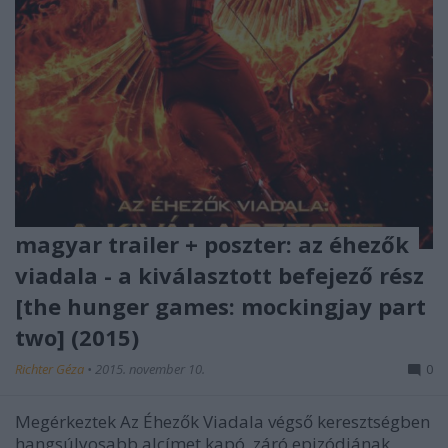
magyar trailer + poszter: az éhezők
viadala - a kiválasztott befejező rész
[the hunger games: mockingjay part
two] (2015)
Richter Géza
•
2015. november 10.
0
Megérkeztek Az Éhezők Viadala végső keresztségben
hangsúlyosabb alcímet kapó, záró epizódjának