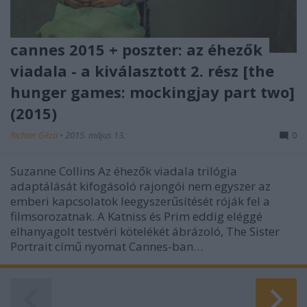
cannes 2015 + poszter: az éhezők
viadala - a kiválasztott 2. rész [the
hunger games: mockingjay part two]
(2015)
Richter Géza
•
2015. május 13.
0
Suzanne Collins Az éhezők viadala trilógia
adaptálását kifogásoló rajongói nem egyszer az
emberi kapcsolatok leegyszerűsítését róják fel a
filmsorozatnak. A Katniss és Prim eddig eléggé
elhanyagolt testvéri kötelékét ábrázoló, The Sister
Portrait című nyomat Cannes-ban…