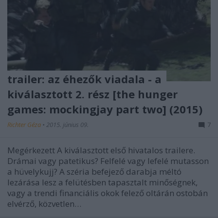
trailer: az éhezők viadala - a
kiválasztott 2. rész [the hunger
games: mockingjay part two] (2015)
Richter Géza
•
2015. június 09.
7
Megérkezett A kiválasztott első hivatalos trailere.
Drámai vagy patetikus? Felfelé vagy lefelé mutasson
a hüvelykujj? A széria befejező darabja méltó
lezárása lesz a felütésben tapasztalt minőségnek,
vagy a trendi financiális okok felező oltárán ostobán
elvérző, közvetlen…