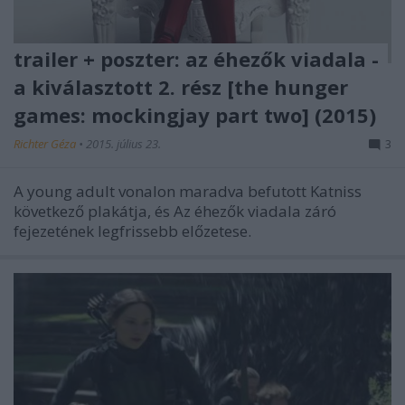
trailer + poszter: az éhezők viadala -
a kiválasztott 2. rész [the hunger
games: mockingjay part two] (2015)
Richter Géza
•
2015. július 23.
3
A young adult vonalon maradva befutott Katniss
következő plakátja, és Az éhezők viadala záró
fejezetének legfrissebb előzetese.