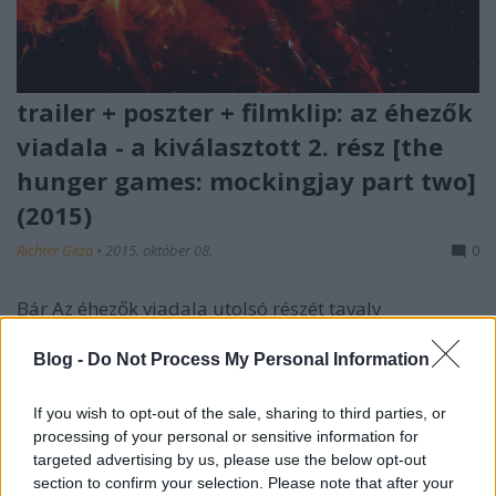
trailer + poszter + filmklip: az éhezők
viadala - a kiválasztott 2. rész [the
hunger games: mockingjay part two]
(2015)
Richter Géza
•
2015. október 08.
0
Bár Az éhezők viadala utolsó részét tavaly
leforgatták az első felével szimultán, a saga
lezárásában igen fontos szerepet betöltő és
Blog -
Do Not Process My Personal Information
hangsúlyos epilógus rögzítését idén nyárra hagyták.
Francis Lawrence dirigálás közben egyébként azt
If you wish to opt-out of the sale, sharing to third parties, or
nyilatkozta, a végső darab…
processing of your personal or sensitive information for
targeted advertising by us, please use the below opt-out
section to confirm your selection. Please note that after your