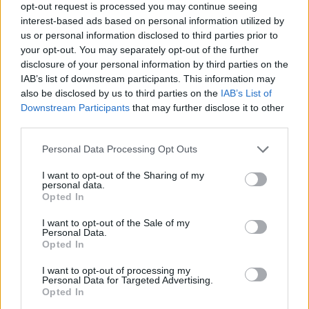
opt-out request is processed you may continue seeing
interest-based ads based on personal information utilized by
us or personal information disclosed to third parties prior to
your opt-out. You may separately opt-out of the further
disclosure of your personal information by third parties on the
IAB’s list of downstream participants. This information may
also be disclosed by us to third parties on the
IAB’s List of
Downstream Participants
that may further disclose it to other
third parties.
Please note that this website/app uses one or more Google
Personal Data Processing Opt Outs
services and may gather and store information including but
not limited to your visit or usage behaviour. You may click to
I want to opt-out of the Sharing of my
personal data.
grant or deny consent to Google and its third-party tags to
Opted In
trailer + poszter: az éhezők viadala -
use your data for below specified purposes in below Google
consent section.
a kiválasztott 2. rész [the hunger
I want to opt-out of the Sale of my
Personal Data.
games: mockingjay part two] (2015)
Opted In
Richter Géza
•
2015. szeptember 16.
0
I want to opt-out of processing my
Personal Data for Targeted Advertising.
Opted In
A Fecsegőposzáta is megkapta a magáét, már ami