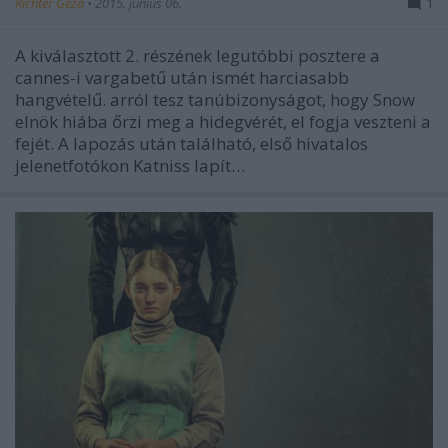
Richter Géza
•
2015. június 06.
1
A kiválasztott 2. részének legutóbbi posztere a
cannes-i vargabetű után ismét harciasabb
hangvételű. arról tesz tanúbizonyságot, hogy Snow
elnök hiába őrzi meg a hidegvérét, el fogja veszteni a
fejét. A lapozás után található, első hivatalos
jelenetfotókon Katniss lapít…