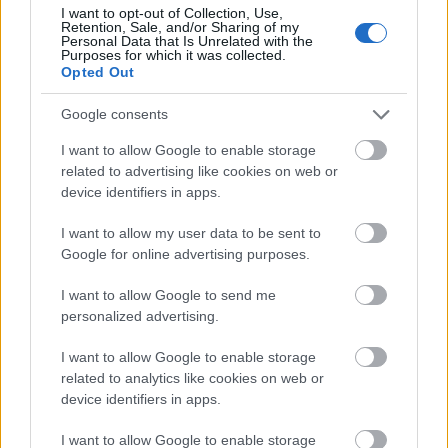
I want to opt-out of Collection, Use,
az új trailert és új plakátot illeti: a befejezés előtt
Retention, Sale, and/or Sharing of my
felidézzük a kezdeteket.
Personal Data that Is Unrelated with the
Purposes for which it was collected.
Opted Out
Google consents
I want to allow Google to enable storage
related to advertising like cookies on web or
device identifiers in apps.
I want to allow my user data to be sent to
Google for online advertising purposes.
I want to allow Google to send me
personalized advertising.
I want to allow Google to enable storage
related to analytics like cookies on web or
poszter: az éhezők viadala - a
device identifiers in apps.
kiválasztott 2. rész [the hunger
I want to allow Google to enable storage