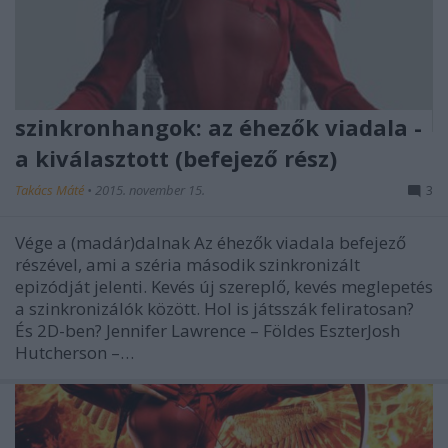
szinkronhangok: az éhezők viadala -
a kiválasztott (befejező rész)
Takács Máté
•
2015. november 15.
3
Vége a (madár)dalnak Az éhezők viadala befejező
részével, ami a széria második szinkronizált
epizódját jelenti. Kevés új szereplő, kevés meglepetés
a szinkronizálók között. Hol is játsszák feliratosan?
És 2D-ben? Jennifer Lawrence – Földes EszterJosh
Hutcherson –…