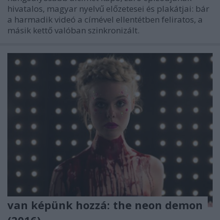
hivatalos, magyar nyelvű előzetesei és plakátjai: bár
a harmadik videó a címével ellentétben feliratos, a
másik kettő valóban szinkronizált.
van képünk hozzá: the neon demon
(2016)