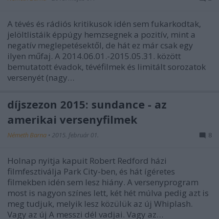
A tévés és rádiós kritikusok idén sem fukarkodtak,
jelöltlistáik éppúgy hemzsegnek a pozitív, mint a
negatív meglepetésektől, de hát ez már csak egy
ilyen műfaj. A 2014.06.01.-2015.05.31. között
bemutatott évadok, tévéfilmek és limitált sorozatok
versenyét (nagy…
díjszezon 2015: sundance - az
amerikai versenyfilmek
Németh Barna
•
2015. február 01.
8
Holnap nyitja kapuit Robert Redford házi
filmfesztiválja Park City-ben, és hát ígéretes
filmekben idén sem lesz hiány. A versenyprogram
most is nagyon színes lett, két hét múlva pedig azt is
meg tudjuk, melyik lesz közülük az új Whiplash.
Vagy az új A messzi dél vadjai. Vagy az…