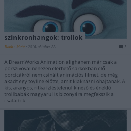
szinkronhangok: trollok
Takács Máté
•
2016. október 22.
3
A DreamWorks Animation alighanem már csak a
porszívóval nehezen elérhető sarkokban élő
porcicákról nem csinált animációs filmet, de még
akadt egy toyline előtte, amit kiaknázni óhajtanak. A
kis, aranyos, ritka ízléstelenül kinéző és éneklő
trollbabák magyarul is bizonyára megfekszik a
családok...…