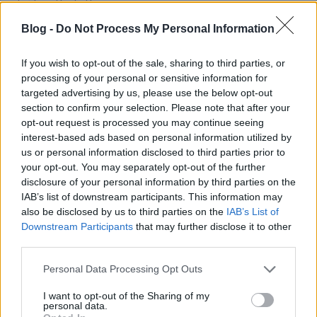
elválaszthatatlan magyar…
Blog -
Do Not Process My Personal Information
If you wish to opt-out of the sale, sharing to third parties, or
processing of your personal or sensitive information for
targeted advertising by us, please use the below opt-out
section to confirm your selection. Please note that after your
opt-out request is processed you may continue seeing
interest-based ads based on personal information utilized by
us or personal information disclosed to third parties prior to
your opt-out. You may separately opt-out of the further
disclosure of your personal information by third parties on the
IAB’s list of downstream participants. This information may
also be disclosed by us to third parties on the
IAB’s List of
Downstream Participants
that may further disclose it to other
third parties.
trailer: a könyvelő [the accountant]
Please note that this website/app uses one or more Google
Personal Data Processing Opt Outs
(2016)
services and may gather and store information including but
not limited to your visit or usage behaviour. You may click to
I want to opt-out of the Sharing of my
Takács Máté
•
2016. május 13.
1
personal data.
grant or deny consent to Google and its third-party tags to