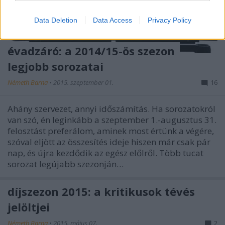
Data Deletion
Data Access
Privacy Policy
évadzáró: a 2014/15-ös szezon
legjobb sorozatai
Németh Barna
•
2015. szeptember 01.
16
Ahány szervezet, annyi időszámítás. Ha sorozatokról
van szó, én leginkább a szeptember 1.-augusztus 31.
felosztást preferálom, aminek most értünk a végére,
szóval eljött az összesítés ideje hiszen már csak pár
nap, és újra kezdődik az egész előlről. Több tucat
sorozat legújabb szezonján…
díjszezon 2015: a kritikusok tévés
jelöltjei
Németh Barna
•
2015. május 07.
2