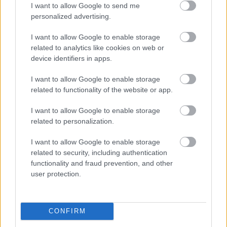
Németh Barna
•
2016. január 31.
2
I want to allow Google to send me
personalized advertising.
Aki olvasta a tegnapi, a vágók díjaihoz írt kis
I want to allow Google to enable storage
eszmefuttatásomat, az most kicsit fellélegezhet,
related to analytics like cookies on web or
maradt még izgalom ebben a díjszezonban...
device identifiers in apps.
legalábbis egy hétig még biztosan, amikor majd a
rendezők nyilvánítanak véleményt. No de a lényeg, a
I want to allow Google to enable storage
legnagyobb, több mint 150.000 tagot számláló
related to functionality of the website or app.
szakmai…
I want to allow Google to enable storage
related to personalization.
I want to allow Google to enable storage
related to security, including authentication
functionality and fraud prevention, and other
user protection.
CONFIRM