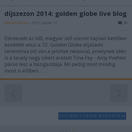
díjszezon 2014: golden globe live blog
Németh Barna
•
2015. január 11.
45
Elérkezett az idő, magyar idő szerint hajnali kettőkor
kezdetét veszi a 72. Golden Globe díjátadó
ceremónia (itt van a jelöltek névsora), amelynek idén
is a tavaly nagy sikert aratott Tina Fey - Amy Poehler
páros lesz a házigazdája. Mi pedig mint mindig,
most is élőben…
SÜTI BEÁLLÍTÁSOK MÓDOSÍTÁSA