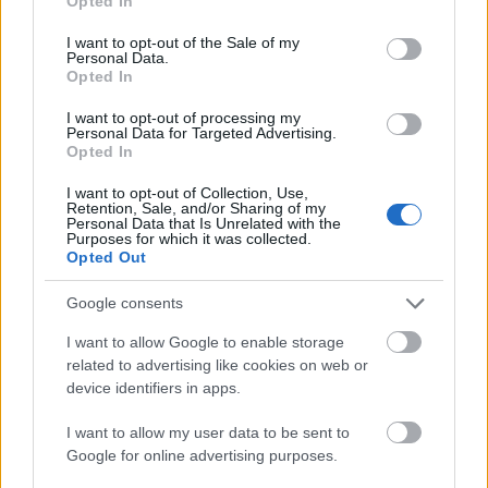
Opted In
use your data for below specified purposes in below Google
Good Will Hunting és Holtodiglan kifordítva: Ben
consent section.
I want to opt-out of the Sale of my
Affleck zseni és nemnormális A könyvelő
Personal Data.
előzetesében.
Opted In
I want to opt-out of processing my
Personal Data for Targeted Advertising.
Opted In
I want to opt-out of Collection, Use,
Retention, Sale, and/or Sharing of my
Personal Data that Is Unrelated with the
Purposes for which it was collected.
Opted Out
Google consents
I want to allow Google to enable storage
related to advertising like cookies on web or
device identifiers in apps.
I want to allow my user data to be sent to
Google for online advertising purposes.
díjszezon 2015: a színészek díjai