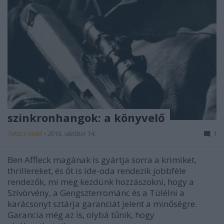
szinkronhangok: a könyvelő
Takács Máté
•
2016. október 14.
1
Ben Affleck magának is gyártja sorra a krimiket,
thrillereket, és őt is ide-oda rendezik jobbféle
rendezők, mi meg kezdünk hozzászokni, hogy a
Szívörvény, a Gengszterrománc és a Túlélni a
karácsonyt sztárja garanciát jelent a minőségre.
Garancia még az is, olybá tűnik, hogy