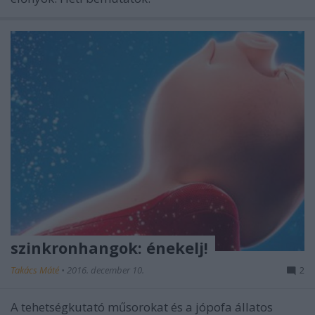
szinkronhangok: énekelj!
Takács Máté
•
2016. december 10.
2
A tehetségkutató műsorokat és a jópofa állatos