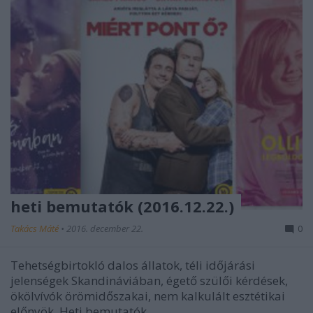
heti bemutatók (2016.12.22.)
Takács Máté
•
2016. december 22.
0
Tehetségbirtokló dalos állatok, téli időjárási
jelenségek Skandináviában, égető szülői kérdések,
ökölvívók örömidőszakai, nem kalkulált esztétikai
előnyök. Heti bemutatók.