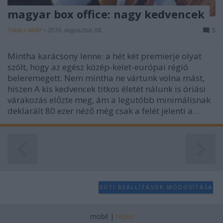
magyar box office: nagy kedvencek
Takács Máté
•
2016. augusztus 08.
5
Mintha karácsony lenne: a hét két premierje olyat
szólt, hogy az egész közép-kelet-európai régió
beleremegett. Nem mintha ne vártunk volna mást,
hiszen A kis kedvencek titkos életét nálunk is óriási
várakozás előzte meg, ám a legutóbb minimálisnak
deklarált 80 ezer néző még csak a felét jelenti a…
SÜTI BEÁLLÍTÁSOK MÓDOSÍTÁSA
mobil
|
teljes