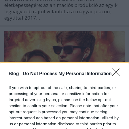
életképességére: az animációs produkció az egyik
legnagyobb rajtot villantotta a magyar piacon,
egyúttal 2017…
Blog -
Do Not Process My Personal Information
If you wish to opt-out of the sale, sharing to third parties, or
processing of your personal or sensitive information for
targeted advertising by us, please use the below opt-out
section to confirm your selection. Please note that after your
opt-out request is processed you may continue seeing
interest-based ads based on personal information utilized by
usa box office: nyomás
us or personal information disclosed to third parties prior to