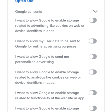
Opted Out
Google consents
magyar box office: lefegyverzők
I want to allow Google to enable storage
Takács Máté
•
2017. január 02.
5
related to advertising like cookies on web or
device identifiers in apps.
Szenteste szombatot pécézte ki magának 2016-ban,
I want to allow my user data to be sent to
ebből kifolyólag az utolsó előtti hétvégén csak
Google for online advertising purposes.
félgőzzel folydogált a pénz a kasszákba a magyar
mozikban, mindazonáltal a komoly potenciállal
I want to allow Google to send me
bírók, így a teljes év végét uraló Zsivány Egyes és a
personalized advertising.
seperc alatt nálunk is nehézsúlyú blockbusterré
váló…
I want to allow Google to enable storage
related to analytics like cookies on web or
device identifiers in apps.
I want to allow Google to enable storage
related to functionality of the website or app.
I want to allow Google to enable storage