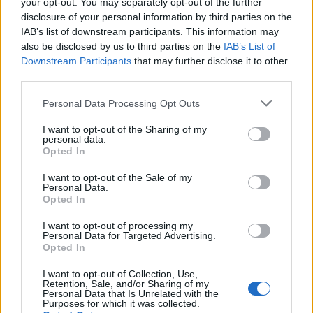
Takács Máté
•
2017. július 02.
0
your opt-out. You may separately opt-out of the further
disclosure of your personal information by third parties on the
IAB’s list of downstream participants. This information may
A Gru 3. a kevés folytatás közé tartozik idén nyáron,
also be disclosed by us to third parties on the
IAB’s List of
ami nem vallott kudarcot: az Illumination negyedik
Downstream Participants
that may further disclose it to other
minyonokkal teli filmje a Wonder Woman óta a
third parties.
legjobb nyitányt hozta. Derekasan bepöccintették a
nézők a Nyomd, Bébi, nyomd!-ot is, második helyhez
Please note that this website/app uses one or more Google
Personal Data Processing Opt Outs
segítve Edgar Wright első Amerikában is sikeres…
services and may gather and store information including but
not limited to your visit or usage behaviour. You may click to
I want to opt-out of the Sharing of my
personal data.
grant or deny consent to Google and its third-party tags to
Opted In
use your data for below specified purposes in below Google
consent section.
I want to opt-out of the Sale of my
Personal Data.
Opted In
I want to opt-out of processing my
Personal Data for Targeted Advertising.
Opted In
I want to opt-out of Collection, Use,
Retention, Sale, and/or Sharing of my
Personal Data that Is Unrelated with the
Purposes for which it was collected.