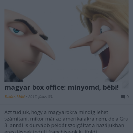
magyar box office: minyomd, bébi!
Takács Máté
•
2017. július 03.
0
Azt tudjuk, hogy a magyarokra mindig lehet
számítani, mikor már az amerikaiakra nem, de a Gru
3. annál is durvább példát szolgáltat a hazájukban
eresztésnek indult franchise-ok külföldi