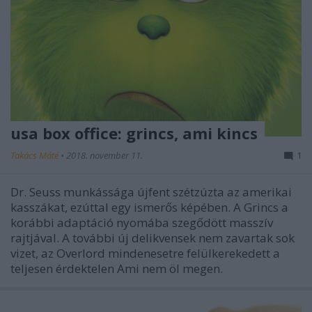
usa box office: grincs, ami kincs
Takács Máté
•
2018. november 11.
1
Dr. Seuss munkássága újfent szétzúzta az amerikai
kasszákat, ezúttal egy ismerős képében. A Grincs a
korábbi adaptáció nyomába szegődött masszív
rajtjával. A további új delikvensek nem zavartak sok
vizet, az Overlord mindenesetre felülkerekedett a
teljesen érdektelen Ami nem öl megen.