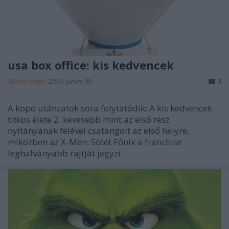
usa box office: kis kedvencek
Takács Máté
•
2019. június 09.
3
A kopó utánzatok sora folytatódik: A kis kedvencek
titkos élete 2. kevesebb mint az első rész
nyitányának felével csatangolt az első helyre,
miközben az X-Men: Sötét Főnix a franchise
leghalványabb rajtját jegyzi.