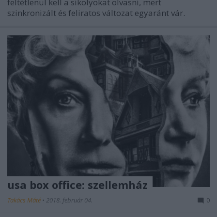
feltétlenül kell a sikolyokat olvasni, mert
szinkronizált és feliratos változat egyaránt vár.
usa box office: szellemház
Takács Máté
•
2018. február 04.
0