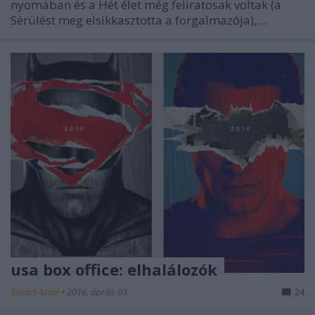
nyomában és a Hét élet még feliratosak voltak (a
Sérülést meg elsikkasztotta a forgalmazója),…
usa box office: elhalálozók
Takács Máté
•
2016. április 03.
24