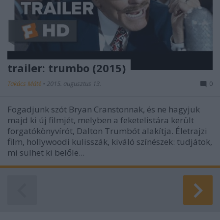
trailer: trumbo (2015)
Takács Máté
•
2015. augusztus 13.
0
Fogadjunk szót Bryan Cranstonnak, és ne hagyjuk
majd ki új filmjét, melyben a feketelistára került
forgatókönyvírót, Dalton Trumbót alakítja. Életrajzi
film, hollywoodi kulisszák, kiváló színészek: tudjátok,
mi sülhet ki belőle...