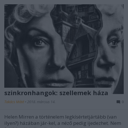
szinkronhangok: szellemek háza
Takács Máté
•
2018. március 14.
0
Helen Mirren a történelem legkísértetjártább (van
ilyen?) házában jár-kel, a néző pedig ijedezhet. Nem