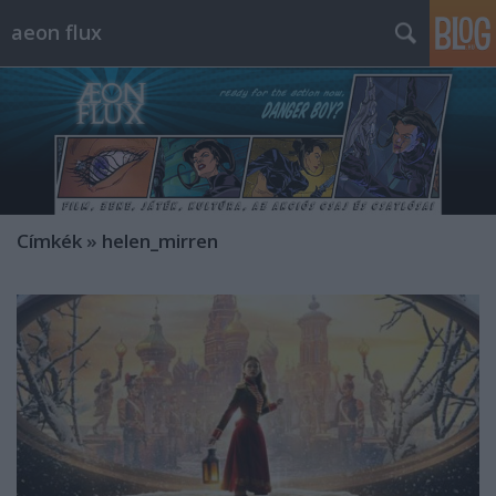
aeon flux
Címkék
»
helen_mirren