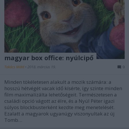
magyar box office: nyúlcipő
Takács Máté
•
2018. március 19.
0
Minden tökéletesen alakult a mozik számára: a
hosszú hétvégét vacak idő kísérte, így szinte minden
film maximalizálta lehetőségeit. Természetesen a
családi opció vágott az élre, és a Nyúl Péter igazi
súlyos blockbusterként kezdte meg menetelését.
Ezalatt a magyarok ugyanúgy viszonyultak az új
Tomb…