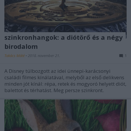
szinkronhangok: a diótörő és a négy
birodalom
Takács Máté
•
2018. november 21.
1
A Disney túlbozgott az idei ünnepi-karácsonyi
családi filmes kínálatával, melyből az első delikvens
minden jót kínál: répa, retek és mogyoró helyett diót,
balettot és térhatást. Meg persze szinkront.