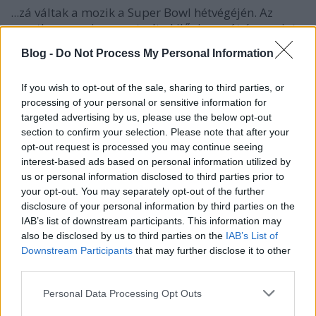
...zá váltak a mozik a Super Bowl hétvégéjén. Az
egyetlen premier nem tudta kilőni magát úgy, mint
pár műfajtársa a korábbi években, így a Szellemek
Blog -
Do Not Process My Personal Information
háza még csak első helyezést sem szerzett. Az megint
a Jumanji: Vár a dzsungelnek jutott, miután Az
If you wish to opt-out of the sale, sharing to third parties, or
útvesztő: Halálkúra átbukdácsolt rajta.
processing of your personal or sensitive information for
targeted advertising by us, please use the below opt-out
section to confirm your selection. Please note that after your
opt-out request is processed you may continue seeing
interest-based ads based on personal information utilized by
us or personal information disclosed to third parties prior to
your opt-out. You may separately opt-out of the further
disclosure of your personal information by third parties on the
IAB’s list of downstream participants. This information may
also be disclosed by us to third parties on the
IAB’s List of
Downstream Participants
that may further disclose it to other
third parties.
Please note that this website/app uses one or more Google
Personal Data Processing Opt Outs
services and may gather and store information including but