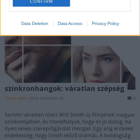
CONFIRM
Data Deletion
Data Access
Privacy Policy
szinkronhangok: váratlan szépség
Takács Máté
•
2016. december 20.
0
Semmi váratlan nincs Will Smith új filmjének magyar
szinkronjában, és mondhatjuk, hogy ez jó dolog, ha
ilyen neves szereplőgárdát mozgat. Egy alig érdekes
érdekesség, hogy Smith előző drámái, A boldogság