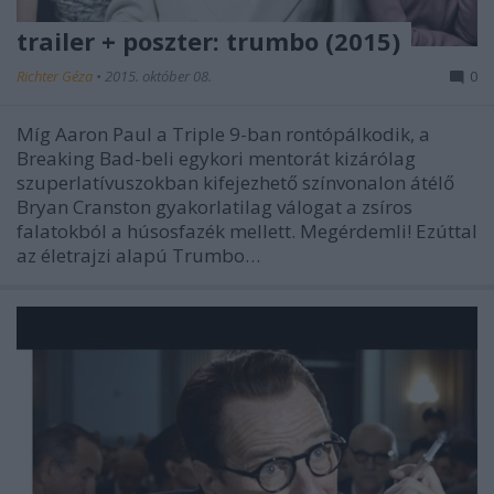
trailer + poszter: trumbo (2015)
Richter Géza
•
2015. október 08.
0
Míg Aaron Paul a Triple 9-ban rontópálkodik, a
Breaking Bad-beli egykori mentorát kizárólag
szuperlatívuszokban kifejezhető színvonalon átélő
Bryan Cranston gyakorlatilag válogat a zsíros
falatokból a húsosfazék mellett. Megérdemli! Ezúttal
az életrajzi alapú Trumbo…