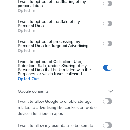
not limited to your visit or usage behaviour. You may click to
I want to opt-out of the Sharing of my
personal data.
grant or deny consent to Google and its third-party tags to
harrison ford 75 (I. rész)
Opted In
use your data for below specified purposes in below Google
Takács Máté
•
2017. július 13.
9
consent section.
I want to opt-out of the Sale of my
Personal Data.
Opted In
Az egyetlen színész, aki az elmúlt öt évtized
mindegyikében főszerepet játszott 100 milliós
I want to opt-out of processing my
Personal Data for Targeted Advertising.
kasszasikerben, ma ünnepli 75. születésnapját. És
Opted In
minthogy sokunknak határozta meg ifjúkorát
Indiana Jonesként és Han Solóként, magától
I want to opt-out of Collection, Use,
értetődő, hogy az aeonflux minden eddiginél
Retention, Sale, and/or Sharing of my
Personal Data that Is Unrelated with the
nagyobb feneket kerít e…
Purposes for which it was collected.
Opted Out
Google consents
I want to allow Google to enable storage
related to advertising like cookies on web or
device identifiers in apps.
I want to allow my user data to be sent to