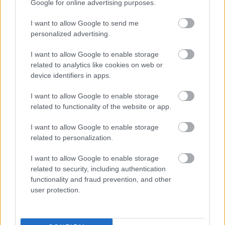
Google for online advertising purposes.
I want to allow Google to send me
personalized advertising.
I want to allow Google to enable storage
related to analytics like cookies on web or
device identifiers in apps.
szinkronhangok: halálos iramban 8.
Takács Máté
•
2017. április 09.
3
I want to allow Google to enable storage
related to functionality of the website or app.
Ezzel a nyolcadikkal éppen fele-fele arányba
I want to allow Google to enable storage
kerültek a szinkronizált és feliratos Halálos
related to personalization.
iramban-epizódok, és nem mintha ebből bármiféle
következtetéseket kellene levonni, de előbbieket
I want to allow Google to enable storage
módfelett többen nézték meg, mint utóbbiakat,
related to security, including authentication
pedig előbbiekből ugye még csak három pörgött ki.
functionality and fraud prevention, and other
Na mindegy, a…
user protection.