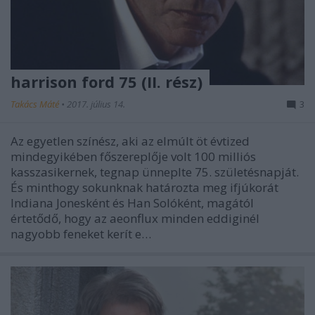
harrison ford 75 (II. rész)
Takács Máté
•
2017. július 14.
3
Az egyetlen színész, aki az elmúlt öt évtized
mindegyikében főszereplője volt 100 milliós
kasszasikernek, tegnap ünneplte 75. születésnapját.
És minthogy sokunknak határozta meg ifjúkorát
Indiana Jonesként és Han Solóként, magától
értetődő, hogy az aeonflux minden eddiginél
nagyobb feneket kerít e…