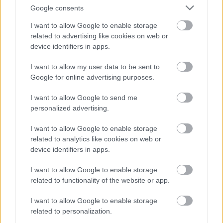
Google consents
I want to allow Google to enable storage
related to advertising like cookies on web or
device identifiers in apps.
I want to allow my user data to be sent to
Google for online advertising purposes.
I want to allow Google to send me
personalized advertising.
I want to allow Google to enable storage
related to analytics like cookies on web or
usa box office: szárnyaszegettek
device identifiers in apps.
Takács Máté
•
2017. október 08.
6
I want to allow Google to enable storage
related to functionality of the website or app.
Október sosem volt kiemelkedő box office-hónap,
ám az elmúlt években egy-egy sci-fi szépen
I want to allow Google to enable storage
fordította javára a kínálkozó lehetőségeket. Ennek
related to personalization.
tudatában szánták a Szárnyas fejvadász 2049-et a