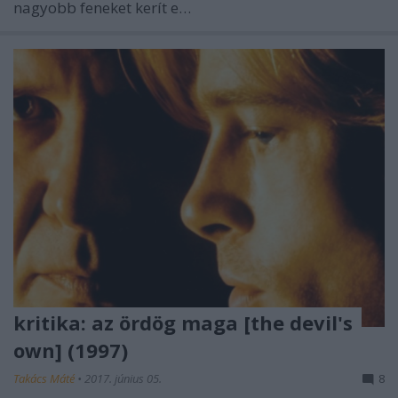
nagyobb feneket kerít e…
kritika: az ördög maga [the devil's
own] (1997)
Takács Máté
•
2017. június 05.
8