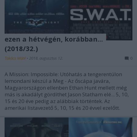
ezen a hétvégén, korábban...
(2018/32.)
Takács Máté
•
2018. augusztus 12.
0
A Mission: Impossible: Utóhatás a tengerentúlon
lemondani készül a Meg - Az őscápa javára,
Magyarországon ellenben Ethan Hunt mellett még
más is akadályt gördíthet Jason Statham elé... 5, 10,
15 és 20 éve pedig az alábbiak történtek. Az
amerikai listavezető 5, 10, 15 és 20 évvel ezelőtt.