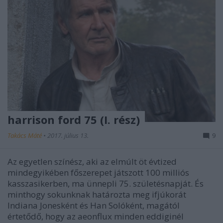
harrison ford 75 (I. rész)
Takács Máté
•
2017. július 13.
9
Az egyetlen színész, aki az elmúlt öt évtized
mindegyikében főszerepet játszott 100 milliós
kasszasikerben, ma ünnepli 75. születésnapját. És
minthogy sokunknak határozta meg ifjúkorát
Indiana Jonesként és Han Solóként, magától
értetődő, hogy az aeonflux minden eddiginél