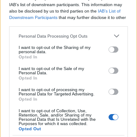
IAB’s list of downstream participants. This information may
also be disclosed by us to third parties on the
IAB’s List of
Downstream Participants
that may further disclose it to other
third parties.
Please note that this website/app uses one or more Google
Personal Data Processing Opt Outs
services and may gather and store information including but
not limited to your visit or usage behaviour. You may click to
I want to opt-out of the Sharing of my
personal data.
grant or deny consent to Google and its third-party tags to
Opted In
use your data for below specified purposes in below Google
magyar box office: fejvadászat
consent section.
I want to opt-out of the Sale of my
Takács Máté
•
2017. október 09.
3
Personal Data.
Opted In
A magyar közönség melegebb fogadtatásban
I want to opt-out of processing my
Personal Data for Targeted Advertising.
részesítette a Szárnyas fejvadász 2049-et, noha az
Opted In
őszi sci-fik mezőnyében csak középtájt lépett be. A
top 10-en kívül nyitott a Borg/McEnroe, a korábbi
I want to opt-out of Collection, Use,
filmek pedig kellemes változási mutatókat élveztek.
Retention, Sale, and/or Sharing of my
Personal Data that Is Unrelated with the
Purposes for which it was collected.
Opted Out