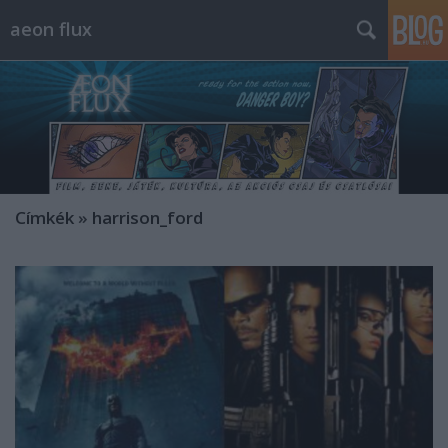
aeon flux
Címkék
»
harrison_ford