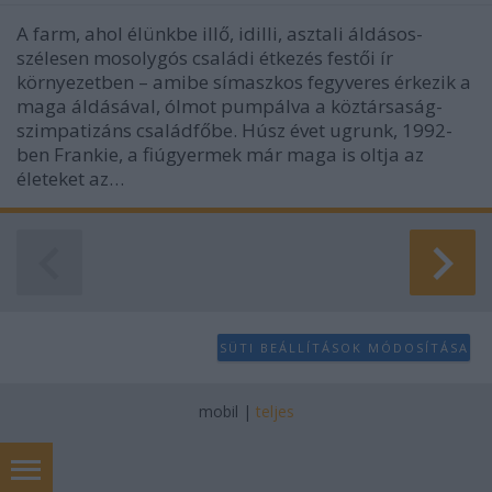
A farm, ahol élünkbe illő, idilli, asztali áldásos-
szélesen mosolygós családi étkezés festői ír
környezetben – amibe símaszkos fegyveres érkezik a
maga áldásával, ólmot pumpálva a köztársaság-
szimpatizáns családfőbe. Húsz évet ugrunk, 1992-
ben Frankie, a fiúgyermek már maga is oltja az
életeket az…
SÜTI BEÁLLÍTÁSOK MÓDOSÍTÁSA
mobil
|
teljes