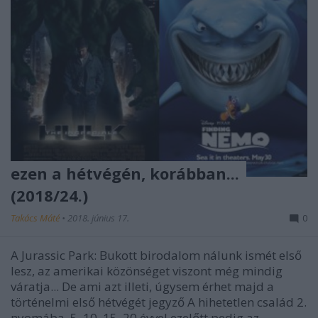
ezen a hétvégén, korábban...
(2018/24.)
Takács Máté
•
2018. június 17.
0
A Jurassic Park: Bukott birodalom nálunk ismét első
lesz, az amerikai közönséget viszont még mindig
váratja... De ami azt illeti, úgysem érhet majd a
történelmi első hétvégét jegyző A hihetetlen család 2.
nyomába. 5, 10, 15, 20 évvel ezelőtt pedig az