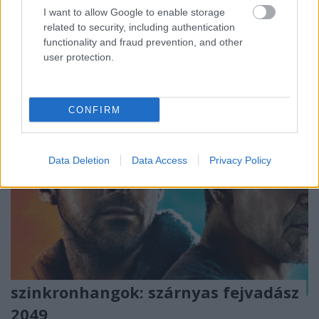
szezon befutójának, ám a sci-fi döcögősen kezdett,
I want to allow Google to enable storage
diszkréten szólva. Ugyancsak nem robbantott
related to security, including authentication
kasszát a My…
functionality and fraud prevention, and other
user protection.
CONFIRM
Data Deletion
Data Access
Privacy Policy
szinkronhangok: szárnyas fejvadász
2049