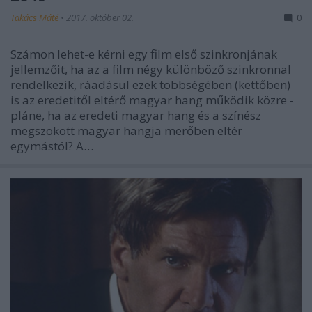
Takács Máté
•
2017. október 02.
0
Számon lehet-e kérni egy film első szinkronjának
jellemzőit, ha az a film négy különböző szinkronnal
rendelkezik, ráadásul ezek többségében (kettőben)
is az eredetitől eltérő magyar hang működik közre -
pláne, ha az eredeti magyar hang és a színész
megszokott magyar hangja merőben eltér
egymástól? A…