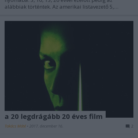
alábbiak történtek. Az amerikai listavezető 5,…
a 20 legdrágább 20 éves film
Takács Máté
•
2017. december 16.
2