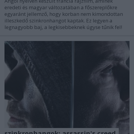
Angol nyelven készült francia rajzfilm, aminek
eredeti és magyar változatában a főszereplőkre
egyaránt jellemző, hogy korban nem kimondottan
illeszkedő szinkronhangot kaptak. Ez legyen a
legnagyobb baj, a legkisebbeknek úgyse tűnik fel!
szinkronhangok: assassin's creed