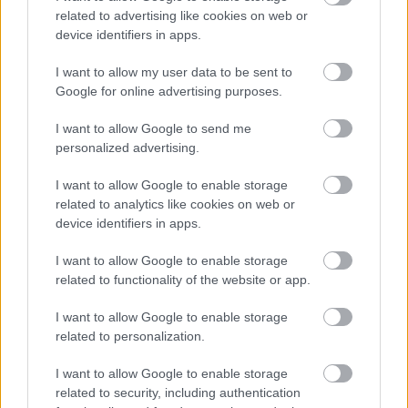
related to advertising like cookies on web or
device identifiers in apps.
I want to allow my user data to be sent to
Google for online advertising purposes.
I want to allow Google to send me
personalized advertising.
I want to allow Google to enable storage
related to analytics like cookies on web or
szinkronhangok: páncélba zárt
device identifiers in apps.
szellem
I want to allow Google to enable storage
Takács Máté
•
2017. március 26.
2
related to functionality of the website or app.
Már szerda este kieresztik a mozik a szellemet a
I want to allow Google to enable storage
palackból, aminek magyar változatában egy kicsivel
related to personalization.
több színészt kellett szinkronizálni, mint az év eleji A
I want to allow Google to enable storage
nagy falban (pedig hát a kínaiak többen vannak,
related to security, including authentication
mint a japánok). Kókaku kidótai, Scarlett a