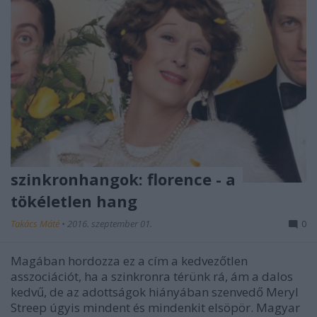
szinkronhangok: florence - a
tökéletlen hang
Takács Máté
•
2016. szeptember 01.
0
Magában hordozza ez a cím a kedvezőtlen
asszociációt, ha a szinkronra térünk rá, ám a dalos
kedvű, de az adottságok hiányában szenvedő Meryl
Streep úgyis mindent és mindenkit elsöpör. Magyar