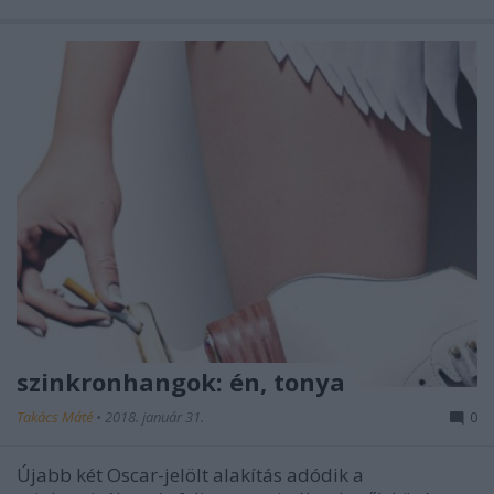
szinkronhangok: én, tonya
Takács Máté
•
2018. január 31.
0
Újabb két Oscar-jelölt alakítás adódik a