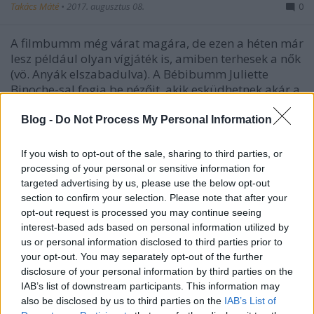
Takács Máté
•
2017. augusztus 08.
0
A filmbumm még várat magára, de ezen a héten már
lesz például olyan vígjáték is, amiben terhesek a nők
(vö. Anyák elszabadulva). A Bébibumm Juliette
Binoche-sal fogja be nézőit, akik esküdhetnek akár a
feliratos változatra is, de a szinkronizáltat választva
igen parádés szereposztást hallhatnak.
Blog -
Do Not Process My Personal Information
If you wish to opt-out of the sale, sharing to third parties, or
processing of your personal or sensitive information for
targeted advertising by us, please use the below opt-out
section to confirm your selection. Please note that after your
opt-out request is processed you may continue seeing
interest-based ads based on personal information utilized by
us or personal information disclosed to third parties prior to
your opt-out. You may separately opt-out of the further
disclosure of your personal information by third parties on the
IAB’s list of downstream participants. This information may
also be disclosed by us to third parties on the
IAB’s List of