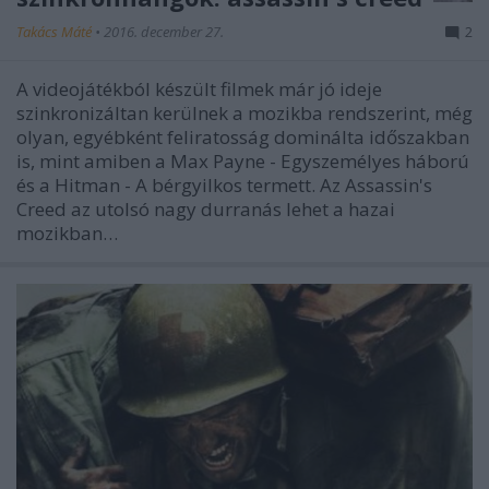
Takács Máté
•
2016. december 27.
2
A videojátékból készült filmek már jó ideje
szinkronizáltan kerülnek a mozikba rendszerint, még
olyan, egyébként feliratosság dominálta időszakban
is, mint amiben a Max Payne - Egyszemélyes háború
és a Hitman - A bérgyilkos termett. Az Assassin's
Creed az utolsó nagy durranás lehet a hazai
mozikban…