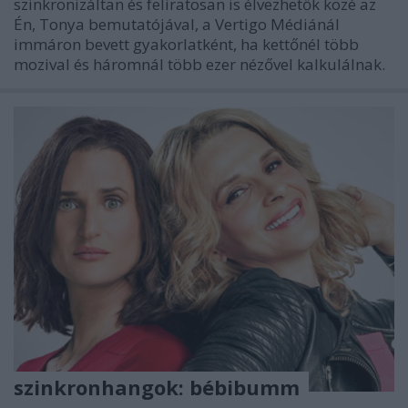
szinkronizáltan és feliratosan is élvezhetők közé az
Én, Tonya bemutatójával, a Vertigo Médiánál
immáron bevett gyakorlatként, ha kettőnél több
mozival és háromnál több ezer nézővel kalkulálnak.
szinkronhangok: bébibumm