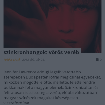
szinkronhangok: vörös veréb
Takács Máté
•
2018. február 28.
0
Jennifer Lawrence eddigi legelhivatottabb
szerepében Budapesten lófrál meg csinál egyebeket,
miközben mögötte, előtte, mellette, felette rendre
bukkannak fel a magyar elemek. Szinkronizáltan és
feliratosan is csicsereg a veréb, előbbi változatban
magyar színészek magukat készségesen
visszafordítva.