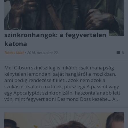
szinkronhangok: a fegyvertelen
katona
Takács Máté
•
2016. december 22.
6
Mel Gibson színészileg is inkább csak manapság
kénytelen lemondani saját hangjáról a mozikban,
ami pedig rendezéseit illeti, azok nem azok a
szokásos családi matinék, plusz egy A passiót vagy
egy Apocalyptót szinkronizálni haszontalanabb lett
vón, mint fegyvert adni Desmond Doss kezébe... A…