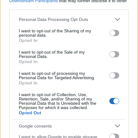
Downstream Participants
that may further disclose it to other
third parties.
Please note that this website/app uses one or more Google
Personal Data Processing Opt Outs
szinkronhangok: pókember -
services and may gather and store information including but
not limited to your visit or usage behaviour. You may click to
I want to opt-out of the Sharing of my
hazatérés
personal data.
grant or deny consent to Google and its third-party tags to
Opted In
Takács Máté
•
2017. július 04.
6
use your data for below specified purposes in below Google
consent section.
I want to opt-out of the Sale of my
Personal Data.
Pókember nem csak hazatér, hanem olyan helyre tér
Opted In
(a Marvel mozis univerzumba), ahol a magyar
mozikban is várhat rá némi siker, kontrasztban az
I want to opt-out of processing my
Personal Data for Targeted Advertising.
előző próbálkozással. A Hazatérésben sok a már
Opted In
látott-hallott szereplő, akik változatlan formában
vannak ismét jelen. A lényeges kérdés az maradt:
I want to opt-out of Collection, Use,
Retention, Sale, and/or Sharing of my
Michael…
Personal Data that Is Unrelated with the
Purposes for which it was collected.
Opted Out
Google consents
I want to allow Google to enable storage