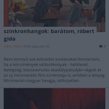
szinkronhangok: barátom, róbert
gida
Takács Máté
•
2018. augusztus 02.
4
Nem könnyű sok évtizedes szokásokat fenntartani,
ha a körülmények változékonyak - haláleset,
betegség, visszavonulás akadálypályáján vágott át
az új micimackós film szinkronja is, amiben a lényeg,
Micimackó magyar hangja, változatlan.