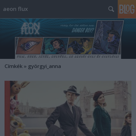
aeon flux
Címkék
»
györgyi_anna