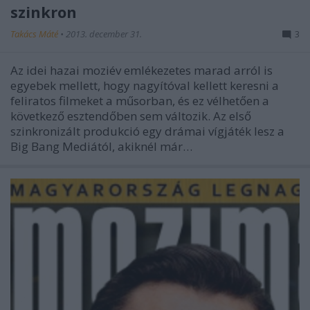
szinkron
Takács Máté
•
2013. december 31.
3
Az idei hazai moziév emlékezetes marad arról is
egyebek mellett, hogy nagyítóval kellett keresni a
feliratos filmeket a műsorban, és ez vélhetően a
következő esztendőben sem változik. Az első
szinkronizált produkció egy drámai vígjáték lesz a
Big Bang Mediától, akiknél már…