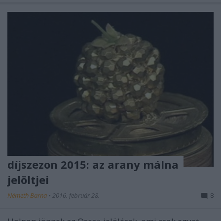
díjszezon 2015: az arany málna
jelöltjei
Németh Barna
•
2016. február 28.
8