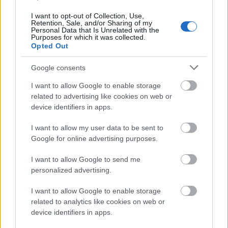
I want to opt-out of Collection, Use,
Retention, Sale, and/or Sharing of my
Personal Data that Is Unrelated with the
Purposes for which it was collected.
Opted Out
Google consents
magyar trailer + poszter: mortdecai
(2015)
I want to allow Google to enable storage
related to advertising like cookies on web or
Gőbölös Ákos
•
2015. január 19.
1
device identifiers in apps.
I want to allow my user data to be sent to
Január 22-én kerül mozikba a ficsúr műkereskedő
Google for online advertising purposes.
Lord Charles Mortdecai (Johnny Depp) története,
aki mindig elegáns, jól fésült és természetesen talpig
I want to allow Google to send me
úriember. Hősünk egy különleges felkérést kap,
personalized advertising.
melyet természetesen a királynő és a haza
érdekében mindenképp el kell…
I want to allow Google to enable storage
related to analytics like cookies on web or
device identifiers in apps.