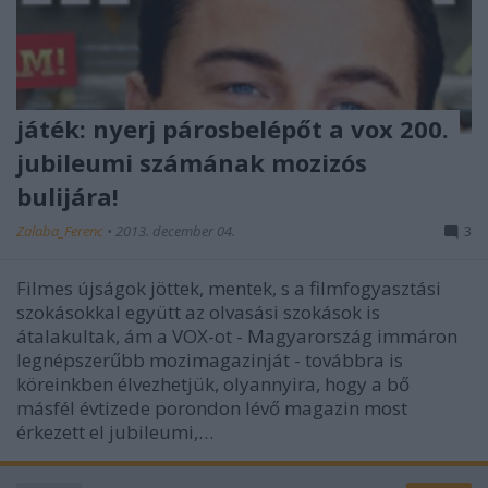
játék: nyerj párosbelépőt a vox 200.
jubileumi számának mozizós
bulijára!
Zalaba_Ferenc
•
2013. december 04.
3
Filmes újságok jöttek, mentek, s a filmfogyasztási
szokásokkal együtt az olvasási szokások is
átalakultak, ám a VOX-ot - Magyarország immáron
legnépszerűbb mozimagazinját - továbbra is
köreinkben élvezhetjük, olyannyira, hogy a bő
másfél évtizede porondon lévő magazin most
érkezett el jubileumi,…