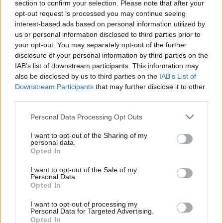
section to confirm your selection. Please note that after your
újra magyar moziban a hetedik
opt-out request is processed you may continue seeing
interest-based ads based on personal information utilized by
Richter Géza
•
2016. február 03.
8
us or personal information disclosed to third parties prior to
your opt-out. You may separately opt-out of the further
Nyilván sokan hallottátok az örömteli hírt, hogy az év
disclosure of your personal information by third parties on the
elején ismét megnyitott a Bem Mozi. A patinás
IAB’s list of downstream participants. This information may
budapesti intézmény úgynevezett "repertory
also be disclosed by us to third parties on the
IAB’s List of
cinemaként" működik tovább, amiben válogatott
Downstream Participants
that may further disclose it to other
klasszikus és kultfilmeket vetítenek 35mm-es
third parties.
mozikópiáról a nagyérdeműnek. A megújulás első
Please note that this website/app uses one or more Google
műsorra tűzött…
Personal Data Processing Opt Outs
services and may gather and store information including but
not limited to your visit or usage behaviour. You may click to
I want to opt-out of the Sharing of my
personal data.
grant or deny consent to Google and its third-party tags to
Opted In
use your data for below specified purposes in below Google
consent section.
I want to opt-out of the Sale of my
Personal Data.
Opted In
I want to opt-out of processing my
Personal Data for Targeted Advertising.
Opted In