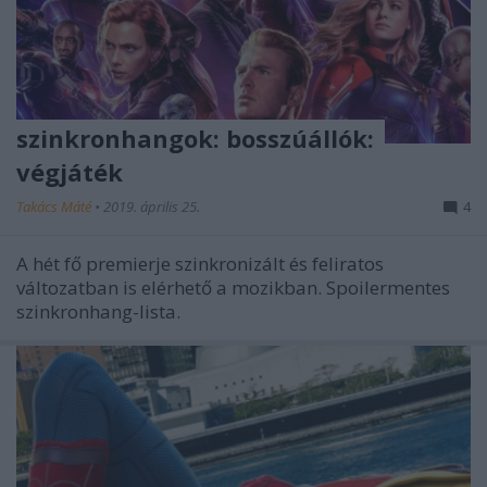
szinkronhangok: bosszúállók:
végjáték
Takács Máté
•
2019. április 25.
4
A hét fő premierje szinkronizált és feliratos
változatban is elérhető a mozikban. Spoilermentes
szinkronhang-lista.