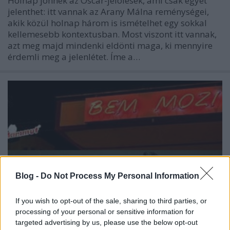
Holnap jönnek az Oscar-jelölések, ami csak egyet
jelenthet: itt vannak az Arany Málna reménységei,
akik közül holnap három is ismételhet egy sokkal
kellemesebb kontextusban. Most viszont itt vannak,
azt meg majd mindenki eldönti maga, ki mennyire
érdemli meg a jelenlétet. Íme a…
Blog -
Do Not Process My Personal Information
If you wish to opt-out of the sale, sharing to third parties, or
processing of your personal or sensitive information for
targeted advertising by us, please use the below opt-out