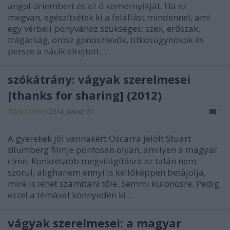
angol úriembert és az ő komornyikját. Ha ez
megvan, egészítsétek ki a felállást mindennel, ami
egy vérbeli ponyvához szükséges: szex, erőszak,
trágárság, orosz gonosztevők, titkosügynökök és
persze a nácik elrejtett…
szókátrány: vágyak szerelmesei
[thanks for sharing] (2012)
Takács Máté
•
2014. január 01.
1
A gyerekek jól vannakért Oscarra jelölt Stuart
Blumberg filmje pontosan olyan, amilyen a magyar
címe. Konkrétabb megvilágításra ez talán nem
szorul, alighanem ennyi is kellőképpen betájolja,
mire is lehet számítani tőle. Semmi különösre. Pedig
ezzel a témával könnyedén ki…
vágyak szerelmesei: a magyar