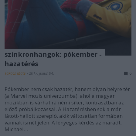
szinkronhangok: pókember -
hazatérés
Takács Máté
•
2017. július 04.
6
Pókember nem csak hazatér, hanem olyan helyre tér
(a Marvel mozis univerzumba), ahol a magyar
mozikban is várhat rá némi siker, kontrasztban az
előző próbálkozással. A Hazatérésben sok a már
látott-hallott szereplő, akik változatlan formában
vannak ismét jelen. A lényeges kérdés az maradt:
Michael…