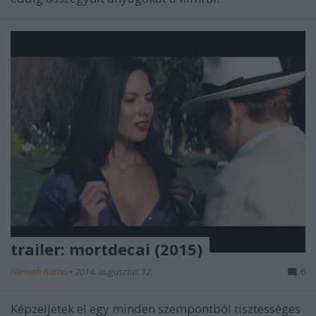
trailer: mortdecai (2015)
Németh Barna
•
2014. augusztus 12.
6
Képzeljetek el egy minden szempontból tisztességes