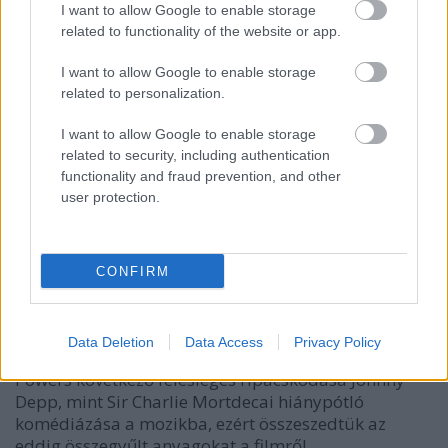
I want to allow Google to enable storage
related to functionality of the website or app.
I want to allow Google to enable storage
related to personalization.
I want to allow Google to enable storage
related to security, including authentication
functionality and fraud prevention, and other
user protection.
trailer + poszter: mortdecai (2015)
CONFIRM
Richter Géza
•
2015. január 13.
5
Data Deletion
Data Access
Privacy Policy
Rövidesen megérkezik Mike Myers, mint Sir Austin
Powers következő felesleges ripacskodása Johnny
Depp, mint Sir Charlie Mortdecai hiánypótló
komédiázása a mozikba, ezért összeszedtük az
eddig összegyűlt anyagokat a filmről.