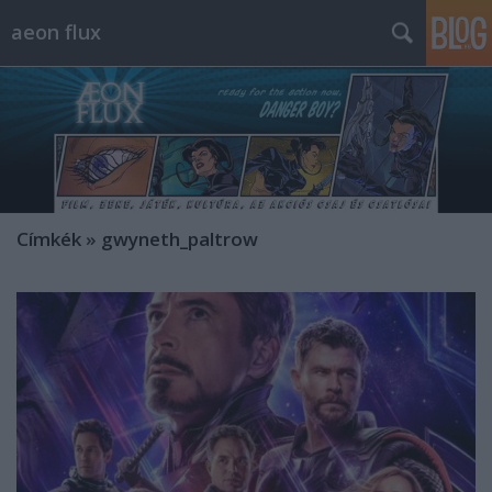
aeon flux
Címkék
»
gwyneth_paltrow