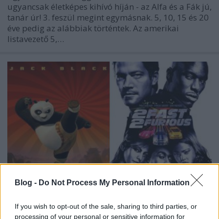
ugyancsak életképes kihívó híján - az Alfa és a Fák jú,
tanár úr! 3. feszül megint egymásnak. 5, 10, 15 és 20
éve pedig az alábbiak történtek. Az amerikai
listavezető 5,…
Blog -
Do Not Process My Personal Information
If you wish to opt-out of the sale, sharing to third parties, or
ezen a hétvégén, korábban...
processing of your personal or sensitive information for