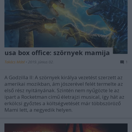
usa box office: szörnyek mamija
Takács Máté
•
2019. június 02.
1
A Godzilla II: A szörnyek királya vezetést szerzett az
amerikai mozikban, ám jószerével felét termelte az
első rész nyitányának. Szintén nem nyűgözte le az
ipart a Rocketman című életrajzi musical, így hát az
erkölcsi győztes a költségvetését már többszöröző
Mami lett, a negyedik helyen.