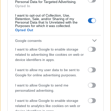
Personal Data for Targeted Advertising.
Opted In
I want to opt-out of Collection, Use,
Retention, Sale, and/or Sharing of my
Personal Data that Is Unrelated with the
Purposes for which it was collected.
ezen a hétvégén, korábban...
Opted Out
(2018/21.)
Google consents
Takács Máté
•
2018. május 26.
0
I want to allow Google to enable storage
related to advertising like cookies on web or
A Solo: Egy Star Wars-történet a Memorial Day
device identifiers in apps.
hétvégéjének rekordját állíthatja be Amerikában,
ezzel együtt a Star Wars-filmek legalacsonyabb
I want to allow my user data to be sent to
nyitására számíthat az elmúlt évekből.
Google for online advertising purposes.
Magyarországon hasonló lehet a helyzet,
köszönhetően a Deadpool 2. erős második heti
I want to allow Google to send me
jelenlétének. 5, 10, 15, 20 évvel…
personalized advertising.
I want to allow Google to enable storage
related to analytics like cookies on web or