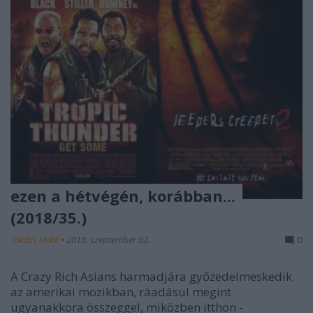
ezen a hétvégén, korábban...
(2018/35.)
Takács Máté
•
2018. szeptember 02.
0
A Crazy Rich Asians harmadjára győzedelmeskedik
az amerikai mozikban, ráadásul megint
ugyanakkora összeggel, miközben itthon -