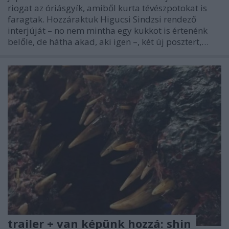
riogat az óriásgyík, amiből kurta tévészpotokat is
faragtak. Hozzáraktuk Higucsi Sindzsi rendező
interjúját – no nem mintha egy kukkot is értenénk
belőle, de hátha akad, aki igen –, két új posztert,…
trailer + van képünk hozzá: shin