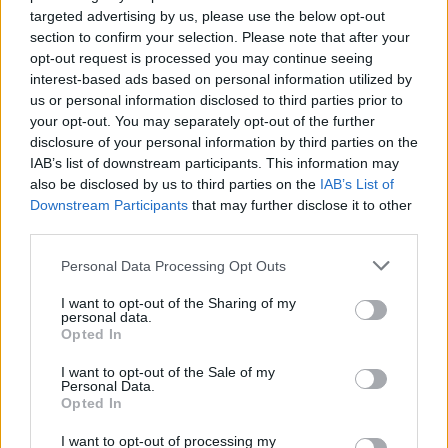
(2018/22-23.)
targeted advertising by us, please use the below opt-out
section to confirm your selection. Please note that after your
Takács Máté
•
2018. június 09.
0
opt-out request is processed you may continue seeing
interest-based ads based on personal information utilized by
A Solo: Egy Star Wars-történet egy héttel ezelőtt még
us or personal information disclosed to third parties prior to
vígan őrizte a #1 pozíciót Amerikában és
your opt-out. You may separately opt-out of the further
disclosure of your personal information by third parties on the
Magyarországon is, annak ellenére, hogy alaposan
IAB’s list of downstream participants. This information may
morzsolódott közönsége. Most viszont mindkét
also be disclosed by us to third parties on the
IAB’s List of
piacon új blockbuster-jelölt tűnik fel a színen: odaát
Downstream Participants
that may further disclose it to other
az Ocean's 8 - Az évszázad átverése, nálunk pedig a…
third parties.
Please note that this website/app uses one or more Google
Personal Data Processing Opt Outs
services and may gather and store information including but
not limited to your visit or usage behaviour. You may click to
I want to opt-out of the Sharing of my
personal data.
grant or deny consent to Google and its third-party tags to
Opted In
use your data for below specified purposes in below Google
consent section.
I want to opt-out of the Sale of my
Personal Data.
Opted In
I want to opt-out of processing my