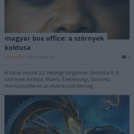
magyar box office: a szörnyek
koldusa
Takács Máté
•
2019. június 03.
0
A hazai mozik 22. hétvégi forgalma: Godzilla II: A
szörnyek királya, Mami, Éretlenségi, Dominó,
Hamupipőke és az elvarázsolt herceg…