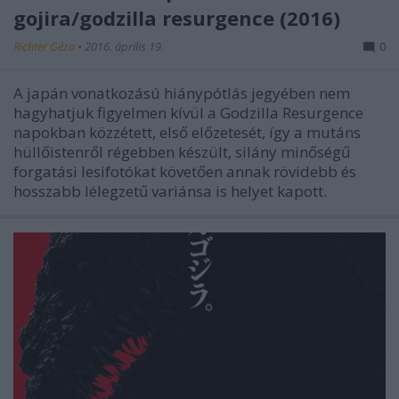
gojira/godzilla resurgence (2016)
Richter Géza
•
2016. április 19.
0
A japán vonatkozású hiánypótlás jegyében nem
hagyhatjuk figyelmen kívül a Godzilla Resurgence
napokban közzétett, első előzetesét, így a mutáns
hüllőistenről régebben készült, silány minőségű
forgatási lesifotókat követően annak rövidebb és
hosszabb lélegzetű variánsa is helyet kapott.