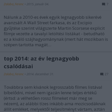
Zalaba_Ferenc
•
2015. január 04.
7
Nálunk a 2010-es évek egyik legnagyobb sikerévé
avanzsált A Wall Street farkasa, és az Excipio
gyűjtése szerint világszerte Martin Scorsese explicit
filmje vezette a tavalyi letöltési listákat - betudható
ez a kiváló szájhagyománynak (mert hát mozikban is
szépen tartotta magát…
top 2014: az év legnagyobb
csalódásai
Zalaba_Ferenc
•
2014. december 31.
27
Továbbra sem kívánok legrosszabb filmes listával
bíbelődni, mivel nem igazán lenne teljes értékű
(értsd: a vélhetően rossz filmeket már meg se
nézem), az alábbi tízes inkább ama mozicsodáknak
állít emléket, melyektől teljesítményt vártam, aztán