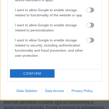
device identifiers in apps.
I want to allow Google to enable storage
related to functionality of the website or app.
I want to allow Google to enable storage
related to personalization.
I want to allow Google to enable storage
related to security, including authentication
functionality and fraud prevention, and other
user protection.
trailer + poszter + van képünk hozzá
+ werkfilm: shin gojira/godzilla
CONFIRM
resurgence (2016)
Richter Géza
•
2016. július 20.
6
Data Deletion
Data Access
Privacy Policy
Jövő hét pénteken születik újjá az istenszörny a
japán mozik vásznán. Ennek örömére új előzetesben