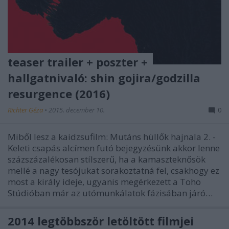
teaser trailer + poszter +
hallgatnivaló: shin gojira/godzilla
resurgence (2016)
Richter Géza
•
2015. december 10.
0
Miből lesz a kaidzsufilm: Mutáns hüllők hajnala 2. -
Keleti csapás alcímen futó bejegyzésünk akkor lenne
százszázalékosan stílszerű, ha a kamaszteknősök
mellé a nagy tesójukat sorakoztatná fel, csakhogy ez
most a király ideje, ugyanis megérkezett a Toho
Stúdióban már az utómunkálatok fázisában járó…
2014 legtöbbször letöltött filmjei