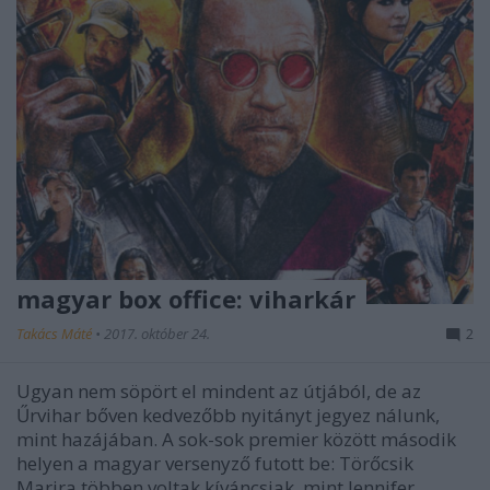
magyar box office: viharkár
Takács Máté
•
2017. október 24.
2
Ugyan nem söpört el mindent az útjából, de az
Űrvihar bőven kedvezőbb nyitányt jegyez nálunk,
mint hazájában. A sok-sok premier között második
helyen a magyar versenyző futott be: Törőcsik
Marira többen voltak kíváncsiak, mint Jennifer