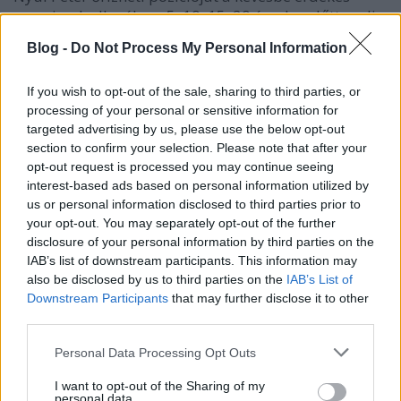
premierek ellenében. 5, 10, 15, 20 évvel ezelőtt pedig
az alábbiak történtek. Az amerikai listavezető 5, 10,
Blog -
Do Not Process My Personal Information
15 és 20 évvel ezelőtt.
If you wish to opt-out of the sale, sharing to third parties, or
processing of your personal or sensitive information for
targeted advertising by us, please use the below opt-out
section to confirm your selection. Please note that after your
opt-out request is processed you may continue seeing
interest-based ads based on personal information utilized by
us or personal information disclosed to third parties prior to
your opt-out. You may separately opt-out of the further
disclosure of your personal information by third parties on the
IAB’s list of downstream participants. This information may
also be disclosed by us to third parties on the
IAB’s List of
Downstream Participants
that may further disclose it to other
third parties.
Please note that this website/app uses one or more Google
Personal Data Processing Opt Outs
magyar box office: derűs óra
services and may gather and store information including but
not limited to your visit or usage behaviour. You may click to
I want to opt-out of the Sharing of my
personal data.