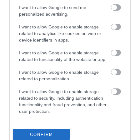
I want to allow Google to send me
personalized advertising.
usa box office: strong thieves
I want to allow Google to enable storage
related to analytics like cookies on web or
Takács Máté
•
2018. január 21.
0
device identifiers in apps.
I want to allow Google to enable storage
A premierek jobbára ugyanazt a közönséget
related to functionality of the website or app.
célozták meg, ráadásképpen még a tévés
sportközvetítések is ácsingóztak figyelmükért.
I want to allow Google to enable storage
Mindennek ellenére mind a 12 Strong, mind a
related to personalization.
Gengszterzsaruk jól nyitott, ám a Jumanji: Vár a
dzsungelt nem tudták lenyomni.
I want to allow Google to enable storage
related to security, including authentication
functionality and fraud prevention, and other
user protection.
CONFIRM