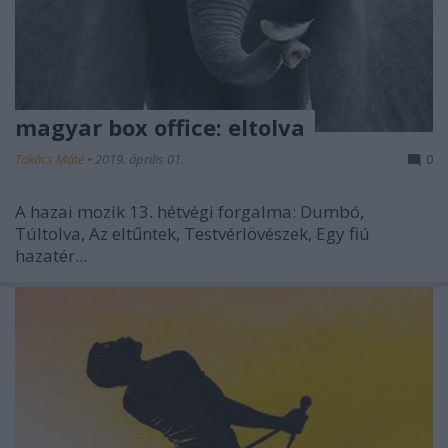
magyar box office: eltolva
Takács Máté
•
2019. április 01.
0
A hazai mozik 13. hétvégi forgalma: Dumbó,
Túltolva, Az eltűntek, Testvérlövészek, Egy fiú
hazatér...