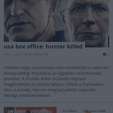
usa box office: hunter killed
Takács Máté
•
2018. október 28.
5
Október vége nyomokban sem emlékeztet a rekorder
hónap eddigi folyására; az egyetlen valamirevaló
premier, A Hunter Killer-küldetés teljesen
megfeneklett az ötödik helyen. Újfent a Halloween
viszi a prímet, horrort meghazudtoló második
hétvégi eredményekkel.