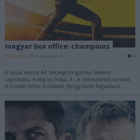
magyar box office: champions
Takács Máté
•
2018. november 05.
8
A hazai mozik 44. hétvégi forgalma: Bohém
rapszódia, A végzet órája, X - A rendszerből törölve,
A Hunter Killer-küldetés, Bérgyilkost fogadtam...