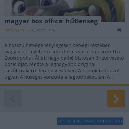
magyar box office: hűtlenség
Takács Máté
•
2016. március 16.
3
A hosszú hétvége ténylegesen hétvégi részében
(vagyis b.o. nyelven csütörtök és vasárnap között) a
Zootropolis - Állati nagy balhé biztosan őrizte vezető
pozícióját, régóta a legnagyobb originál
rajzfilmsikerré terebélyesedvén. A premierek közül
ugyan A hűséges vonzotta a legtöbbeket, ám A…
SÜTI BEÁLLÍTÁSOK MÓDOSÍTÁSA