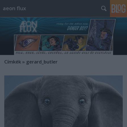
aeon flux
Címkék
»
gerard_butler