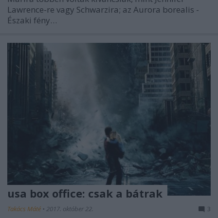
Lawrence-re vagy Schwarzira; az Aurora borealis -
Északi fény…
usa box office: csak a bátrak
Takács Máté
•
2017. október 22.
3