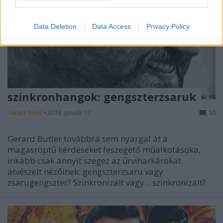
Data Deletion
Data Access
Privacy Policy
szinkronhangok: gengszterzsaruk
Takács Máté
•
2018. január 17.
10
Gerard Butler továbbra sem nyargal át a
magasröptű kérdéseket feszegető műalkotásoka,
inkább csak annyit szegez az űrviharkárokat
átvészelt nézőinek: gengszterzsaru vagy
zsarugengszter? Szinkronizált vagy... szinkronizált?