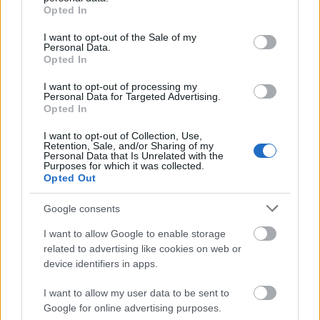
Takács Máté
•
2018. január 22.
0
grant or deny consent to Google and its third-party tags to
Opted In
use your data for below specified purposes in below Google
consent section.
Nincs igazán nagy dobás terítéken a magyar
I want to opt-out of the Sale of my
Personal Data.
mozikban, de a nézők attól még a kasszákhoz
Opted In
járulnak. A legsötétebb óra lett most a legnagyobb
élvezője ennek; az életrajzi dráma leszorította a
I want to opt-out of processing my
Personal Data for Targeted Advertising.
Jumanji: Vár a dzsungelt, nagyon jó nyitánnyal.
Opted In
Szintén erősen kezdett a Gengszterzsaruk, de ez a
film számára…
I want to opt-out of Collection, Use,
Retention, Sale, and/or Sharing of my
Personal Data that Is Unrelated with the
Purposes for which it was collected.
Opted Out
Google consents
I want to allow Google to enable storage
related to advertising like cookies on web or
device identifiers in apps.
I want to allow my user data to be sent to
Google for online advertising purposes.