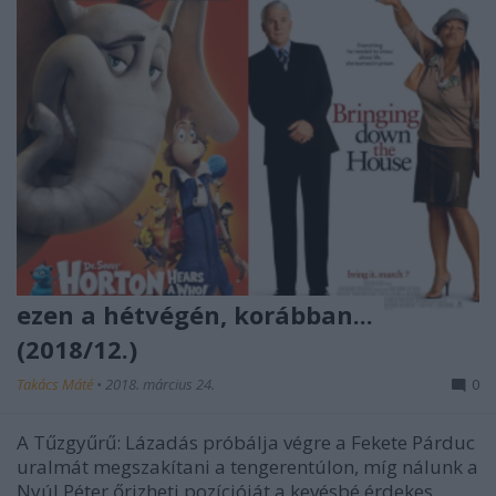
ezen a hétvégén, korábban...
(2018/12.)
Takács Máté
•
2018. március 24.
0
A Tűzgyűrű: Lázadás próbálja végre a Fekete Párduc
uralmát megszakítani a tengerentúlon, míg nálunk a
Nyúl Péter őrizheti pozícióját a kevésbé érdekes