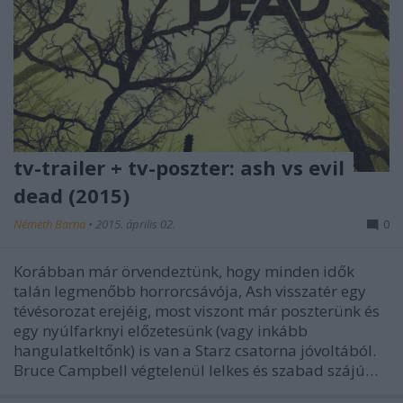
tv-trailer + tv-poszter: ash vs evil
dead (2015)
Németh Barna
•
2015. április 02.
0
Korábban már örvendeztünk, hogy minden idők
talán legmenőbb horrorcsávója, Ash visszatér egy
tévésorozat erejéig, most viszont már poszterünk és
egy nyúlfarknyi előzetesünk (vagy inkább
hangulatkeltőnk) is van a Starz csatorna jóvoltából.
Bruce Campbell végtelenül lelkes és szabad szájú…