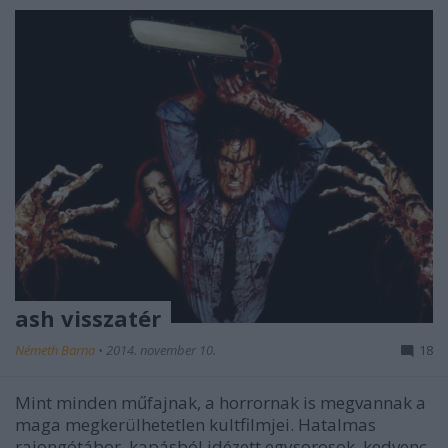
ash visszatér
Németh Barna
•
2014. november 10.
18
Mint minden műfajnak, a horrornak is megvannak a
maga megkerülhetetlen kultfilmjei. Hatalmas
rajongótábor, kapásból idézett egysorosok, kedvenc