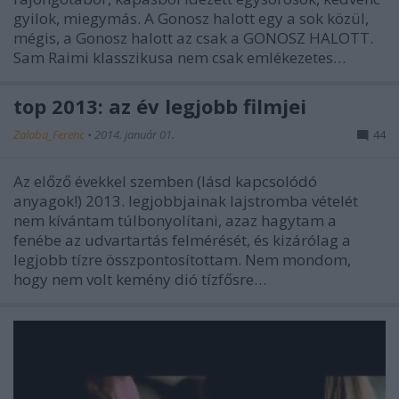
gyilok, miegymás. A Gonosz halott egy a sok közül,
mégis, a Gonosz halott az csak a GONOSZ HALOTT.
Sam Raimi klasszikusa nem csak emlékezetes…
top 2013: az év legjobb filmjei
Zalaba_Ferenc
•
2014. január 01.
44
Az előző évekkel szemben (lásd kapcsolódó
anyagok!) 2013. legjobbjainak lajstromba vételét
nem kívántam túlbonyolítani, azaz hagytam a
fenébe az udvartartás felmérését, és kizárólag a
legjobb tízre összpontosítottam. Nem mondom,
hogy nem volt kemény dió tízfősre…