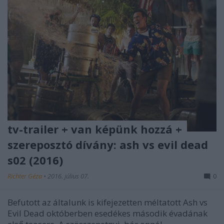
tv-trailer + van képünk hozzá +
szereposztó dívány: ash vs evil dead
s02 (2016)
Richter Géza
•
2016. július 07.
0
Befutott az általunk is kifejezetten méltatott Ash vs
Evil Dead októberben esedékes második évadának