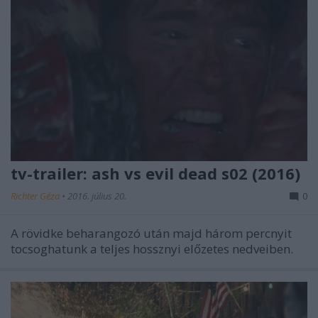
tv-trailer: ash vs evil dead s02 (2016)
Richter Géza
•
2016. július 20.
0
A rövidke beharangozó után majd három percnyit
tocsoghatunk a teljes hossznyi előzetes nedveiben.