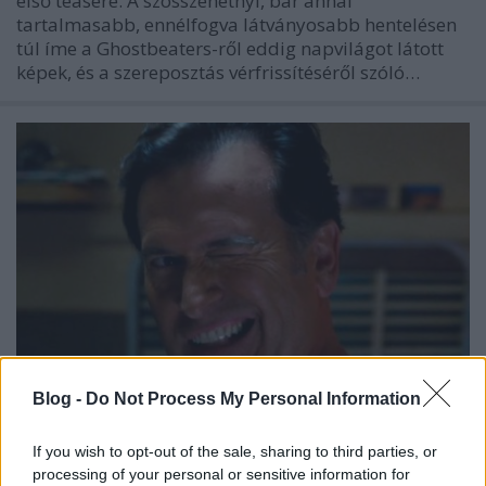
első teasere. A szösszenetnyi, bár annál
tartalmasabb, ennélfogva látványosabb hentelésen
túl íme a Ghostbeaters-ről eddig napvilágot látott
képek, és a szereposztás vérfrissítéséről szóló…
Blog -
Do Not Process My Personal Information
tv-poszter + van képünk hozzá +
If you wish to opt-out of the sale, sharing to third parties, or
processing of your personal or sensitive information for