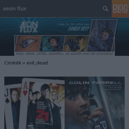
aeon flux
Címkék
»
evil_dead