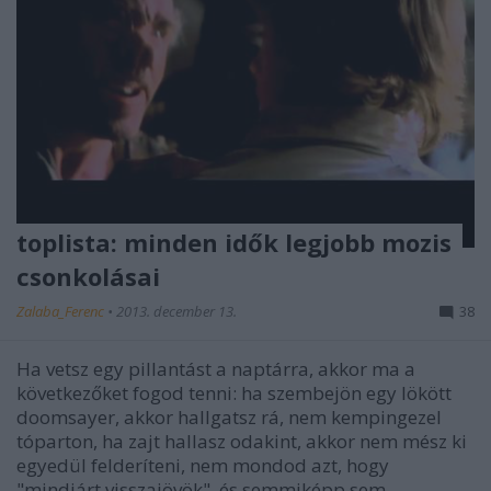
toplista: minden idők legjobb mozis
csonkolásai
Zalaba_Ferenc
•
2013. december 13.
38
Ha vetsz egy pillantást a naptárra, akkor ma a
következőket fogod tenni: ha szembejön egy lökött
doomsayer, akkor hallgatsz rá, nem kempingezel
tóparton, ha zajt hallasz odakint, akkor nem mész ki
egyedül felderíteni, nem mondod azt, hogy
"mindjárt visszajövök", és semmiképp sem…