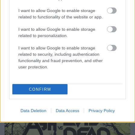
I want to allow Google to enable storage
related to functionality of the website or app.
I want to allow Google to enable storage
related to personalization.
tv-trailer: ash vs evil dead (2015)
I want to allow Google to enable storage
Németh Barna
•
2015. május 30.
0
related to security, including authentication
functionality and fraud prevention, and other
Oké, ez még mindig nem sok, de a korábbi
user protection.
hangulatkeltő után most már tényleg itt van ő. Ash is
back, baby! A tíz részes első évad ősszel debütál a
Starz csatornán. Várjuk, nagyon várjuk...
CONFIRM
Data Deletion
Data Access
Privacy Policy