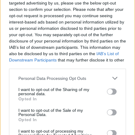
szereposztó dívány: ash vs evil dead
targeted advertising by us, please use the below opt-out
(2015)
section to confirm your selection. Please note that after your
opt-out request is processed you may continue seeing
Richter Géza
•
2015. augusztus 20.
2
interest-based ads based on personal information utilized by
us or personal information disclosed to third parties prior to
your opt-out. You may separately opt-out of the further
Ollókezű Edward sem áll távol a szívemtől, de a
disclosure of your personal information by third parties on the
vágóeszközöket végtagjuk részeként használó (és így
IAB’s list of downstream participants. This information may
vágtagot létrehozó?), fiktív hősök személyes
also be disclosed by us to third parties on the
IAB’s List of
panteonjában nálam mindig Ash Williams lesz az
Downstream Participants
that may further disclose it to other
első. Egy láncfűrész az egy láncfűrész, simán üt tíz
third parties.
ollót is. Természetesen az emblematikus szerszám…
Please note that this website/app uses one or more Google
Personal Data Processing Opt Outs
services and may gather and store information including but
not limited to your visit or usage behaviour. You may click to
I want to opt-out of the Sharing of my
personal data.
grant or deny consent to Google and its third-party tags to
Opted In
use your data for below specified purposes in below Google
consent section.
I want to opt-out of the Sale of my
Personal Data.
Opted In
I want to opt-out of processing my