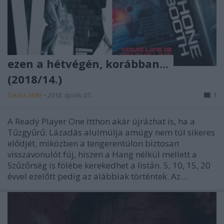
ezen a hétvégén, korábban...
(2018/14.)
Takács Máté
•
2018. április 07.
1
A Ready Player One itthon akár újrázhat is, ha a
Tűzgyűrű: Lázadás alulmúlja amúgy nem túl sikeres
elődjét, miközben a tengerentúlon biztosan
visszavonulót fúj, hiszen a Hang nélkül mellett a
Szűzőrség is fölébe kerekedhet a listán. 5, 10, 15, 20
évvel ezelőtt pedig az alábbiak történtek. Az…