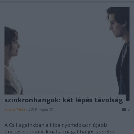
szinkronhangok: két lépés távolság
Takács Máté
•
2019. május 01.
0
A Csillagainkban a hiba nyomdokain újabb
tinédzserrománc kínálja magát baljós szerelmi