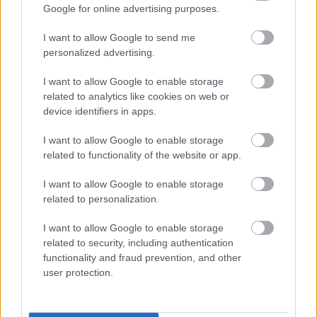
Google for online advertising purposes.
I want to allow Google to send me
personalized advertising.
I want to allow Google to enable storage
related to analytics like cookies on web or
device identifiers in apps.
szinkronhangok: boldog halálnapot!
I want to allow Google to enable storage
related to functionality of the website or app.
2.
I want to allow Google to enable storage
Takács Máté
•
2019. február 13.
0
related to personalization.
Alig másfél évvel a nálunk is egész sikeres első rész
I want to allow Google to enable storage
után folytatódik a sorozatgyilkosos-időhurkos
related to security, including authentication
könnyed horror, alighanem rálicitálva az első rész
functionality and fraud prevention, and other
nézettségére. Színes, szinkronizált, természetesen.
user protection.