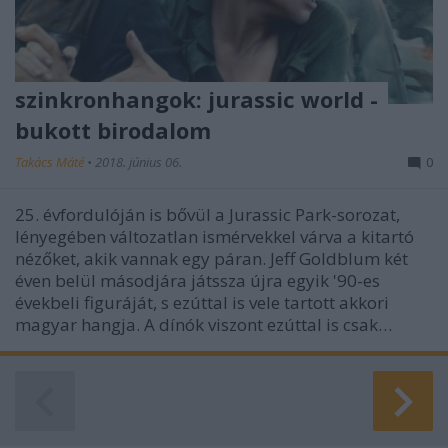
szinkronhangok: jurassic world -
bukott birodalom
Takács Máté
•
2018. június 06.
0
25. évfordulóján is bővül a Jurassic Park-sorozat,
lényegében változatlan ismérvekkel várva a kitartó
nézőket, akik vannak egy páran. Jeff Goldblum két
éven belül másodjára játssza újra egyik '90-es
évekbeli figuráját, s ezúttal is vele tartott akkori
magyar hangja. A dínók viszont ezúttal is csak…