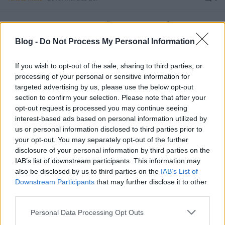
Harmony Korine is! Az erősen alternatív filmes is
beköszön a szinkronizáltság világába új filmjével,
Blog -
Do Not Process My Personal Information
ami öt évvel a Spring Breakers - Csajok szabadon
után magasabbra tör, de azonos korhatárral.
If you wish to opt-out of the sale, sharing to third parties, or
Toljátok, toljátok.
processing of your personal or sensitive information for
targeted advertising by us, please use the below opt-out
section to confirm your selection. Please note that after your
opt-out request is processed you may continue seeing
interest-based ads based on personal information utilized by
us or personal information disclosed to third parties prior to
your opt-out. You may separately opt-out of the further
disclosure of your personal information by third parties on the
IAB’s list of downstream participants. This information may
also be disclosed by us to third parties on the
IAB’s List of
Downstream Participants
that may further disclose it to other
third parties.
Please note that this website/app uses one or more Google
Personal Data Processing Opt Outs
services and may gather and store information including but