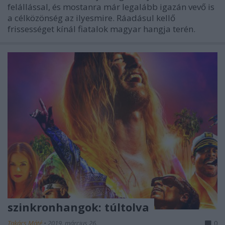
felállással, és mostanra már legalább igazán vevő is
a célközönség az ilyesmire. Ráadásul kellő
frissességet kínál fiatalok magyar hangja terén.
szinkronhangok: túltolva
Takács Máté
•
2019. március 26.
0