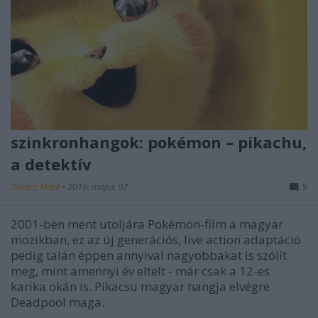
szinkronhangok: pokémon – pikachu,
a detektív
Takács Máté
•
2019. május 07.
5
2001-ben ment utoljára Pokémon-film a magyar
mozikban, ez az új generációs, live action adaptáció
pedig talán éppen annyival nagyobbakat is szólít
meg, mint amennyi év eltelt - már csak a 12-es
karika okán is. Pikacsu magyar hangja elvégre
Deadpool maga.