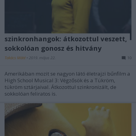
szinkronhangok: átkozottul veszett,
sokkolóan gonosz és hitvány
Takács Máté
•
2019. május 22.
10
Amerikában mozit se nagyon látó életrajzi bűnfilm a
High School Musical 3: Végzősök és a Tükröm,
tükröm sztárjaival. Átkozottul szinkronizált, de
sokkolóan feliratos is.