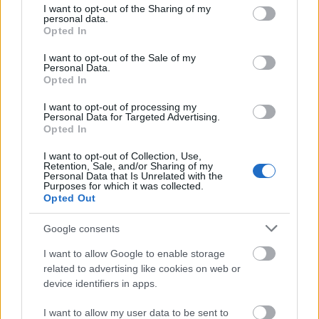
not limited to your visit or usage behaviour. You may click to
I want to opt-out of the Sharing of my
personal data.
grant or deny consent to Google and its third-party tags to
szinkronhangok: zöld könyv –
Opted In
use your data for below specified purposes in below Google
útmutató az élethez
consent section.
I want to opt-out of the Sale of my
Personal Data.
Takács Máté
•
2019. február 20.
0
Opted In
I want to opt-out of processing my
A Fekete Párduchoz, a Csillag születikhez, és a
Personal Data for Targeted Advertising.
Bohém rapszódiához csatlakozik az utolsók között,
Opted In
éppen az Oscar-gála előtt bemutatkozó legjobb
I want to opt-out of Collection, Use,
film-jelölt, mint szinkronizált darab. Ha azt vesszük,
Retention, Sale, and/or Sharing of my
mennyire közönségkedvenc jellegű, nincs mit
Personal Data that Is Unrelated with the
Purposes for which it was collected.
csodálkozni az erélyes lokalizációs húzáson,
Opted Out
egyébként…
Google consents
I want to allow Google to enable storage
related to advertising like cookies on web or
device identifiers in apps.
I want to allow my user data to be sent to