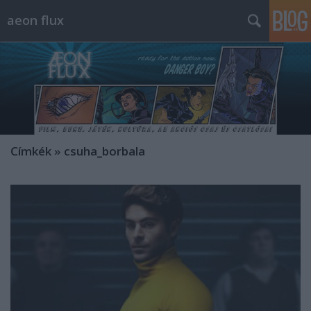
aeon flux
Címkék
»
csuha_borbala