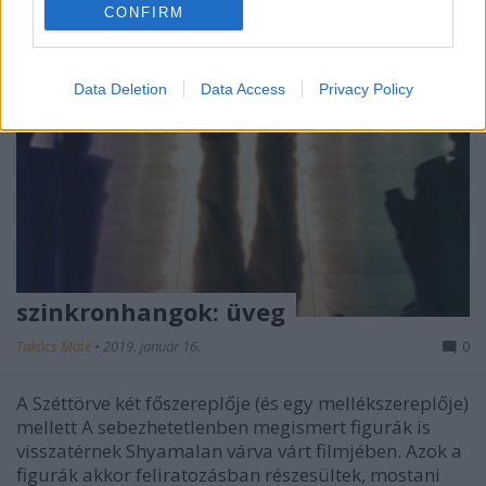
CONFIRM
Data Deletion
Data Access
Privacy Policy
szinkronhangok: üveg
Takács Máté
•
2019. január 16.
0
A Széttörve két főszereplője (és egy mellékszereplője)
mellett A sebezhetetlenben megismert figurák is
visszatérnek Shyamalan várva várt filmjében. Azok a
figurák akkor feliratozásban részesültek, mostani