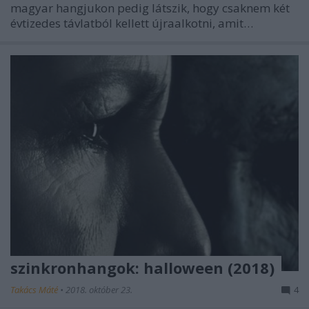
magyar hangjukon pedig látszik, hogy csaknem két
évtizedes távlatból kellett újraalkotni, amit…
szinkronhangok: halloween (2018)
Takács Máté
•
2018. október 23.
4