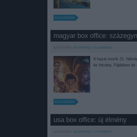
ELOLVASOM
magyar box office: százegymi
KATEGÓRIA:
BOXOFFICE
5
KOMMENT
A hazai mozik 21. hétvég
és hitvány, Fájdalom és 
ELOLVASOM
usa box office: új élmény
KATEGÓRIA:
BOXOFFICE
1
KOMMENT