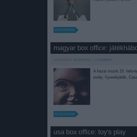
ELOLVASOM
magyar box office: játékháb
KATEGÓRIA:
BOXOFFICE
1
KOMMENT
A hazai mozik 25. hétvég
esély, Gyerekjáték, Ca
ELOLVASOM
usa box office: toy's play