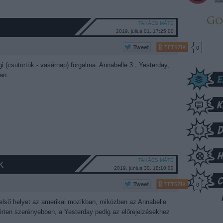
vál
TAKÁCS MÁTÉ
2019. július 01. 17:25:00
TETSZIK
0
i (csütörtök - vasárnap) forgalma: Annabelle 3., Yesterday,
ban…
TAKÁCS MÁTÉ
k
2019. június 30. 18:10:00
TETSZIK
0
 első helyet az amerikai mozikban, miközben az Annabelle
ten szerényebben, a Yesterday pedig az előrejelzésekhez