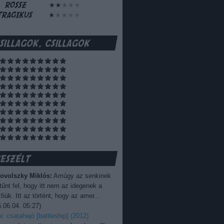
ovolszky Miklós:
Amúgy az senkinek
űnt fel, hogy itt nem az idegenek a
fiúk. Itt az történt, hogy az amer...
.06.04. 05:27
)
ka: csatahajó [battleship] (2012)