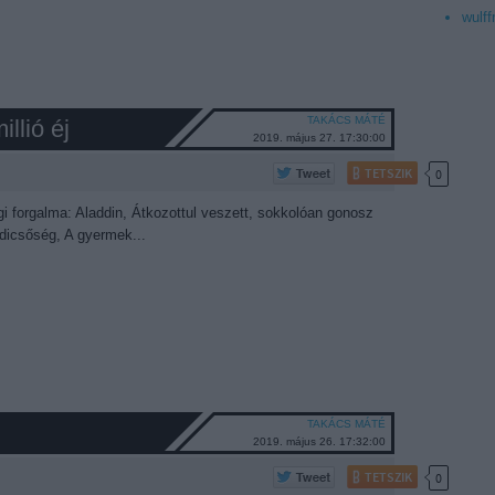
wulff
TAKÁCS MÁTÉ
llió éj
2019. május 27. 17:30:00
TETSZIK
0
i forgalma: Aladdin, Átkozottul veszett, sokkolóan gonosz
dicsőség, A gyermek...
TAKÁCS MÁTÉ
2019. május 26. 17:32:00
TETSZIK
0