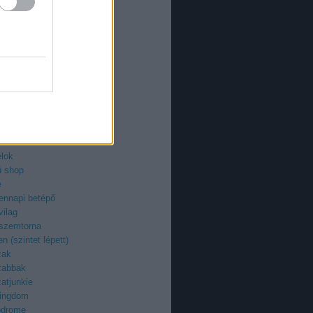
an
azi
ieman
ry
uzi
roid
ilág
z
egenyfilmek
ektor
-fan
élok
ü shop
e
ennapi betépő
vilag
 szemtorna
n (szintet lépett)
zak
zabbak
atjunkie
kingdom
odrome