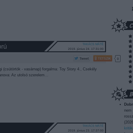
TAKÁCS MÁTÉ
orú
2019. június 24. 17:31:00
TETSZIK
0
i (csütörtök - vasárnap) forgalma: Toy Story 4., Csekély
sanova: Az utolsó szerelem…
Dobr
nem t
rossz
(
2026
TAKÁCS MÁTÉ
kriti
2019. június 23. 17:37:00