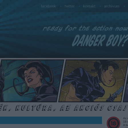
facebook
twitter
kontakt
archívum
Az 
18 
A b