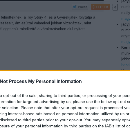
jacy
TETSZIK
numb
0
reall
elnőtteknek: a Toy Story 4. és a Gyerekjáték folytatja a
magya
ezéseit, ám ezúttal valamivel jobban vizsgáztak, mint
jacy
 függetlenül mindkettő a várakozásokon alul nyitott...
numbe
anymo
magya
Kerm
munka
jobbn
haza
Kerm
TAKÁCS MÁTÉ
saruk
ilyen
2019. június 17. 16:53:00
Not Process My Personal Information
Köszö
TETSZIK
0
usa b
Utol
to opt-out of the sale, sharing to third parties, or processing of your per
i forgalma: MIB - Sötét zsaruk a Föld körül, Három
formation for targeted advertising by us, please use the below opt-out s
gok határán…
r selection. Please note that after your opt-out request is processed y
eing interest-based ads based on personal information utilized by us or
150j
disclosed to third parties prior to your opt-out. You may separately opt-
bd
(
1
losure of your personal information by third parties on the IAB’s list of
boxo