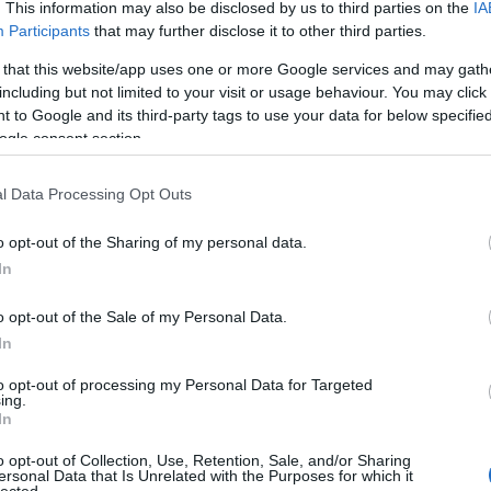
. This information may also be disclosed by us to third parties on the
IA
dvd
(
Participants
that may further disclose it to other third parties.
film
(
fun
(
 that this website/app uses one or more Google services and may gath
irod
TAKÁCS MÁTÉ
including but not limited to your visit or usage behaviour. You may click 
2019. június 16. 17:23:00
jate
 to Google and its third-party tags to use your data for below specifi
kult
ogle consent section.
TETSZIK
0
offto
szin
együtt a nyári szezon döcögése folytatódik a MIB - Sötét
l Data Processing Opt Outs
tv
(
5
 Shaft enervált nyitányával az amerikai mozikban.
zen
o opt-out of the Sharing of my personal data.
In
Zala
o opt-out of the Sale of my Personal Data.
2
In
2
Bajt
to opt-out of processing my Personal Data for Targeted
TAKÁCS MÁTÉ
ing.
2
2019. június 11. 17:30:00
In
Néme
TETSZIK
0
2
o opt-out of Collection, Use, Retention, Sale, and/or Sharing
Cseh
ersonal Data that Is Unrelated with the Purposes for which it
i forgalma: X-Men: Sötét Főnix, Egy kutya négy útja,
lected.