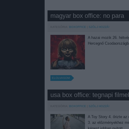
magyar box office: no para
KATEGÓRIA:
BOXOFFICE
SZÓLJ HOZZÁ!
A hazai mozik 26. hétvég
Hercegnő Csodaország
ELOLVASOM
usa box office: tegnapi filme
KATEGÓRIA:
BOXOFFICE
SZÓLJ HOZZÁ!
A Toy Story 4. őrizte az
3. az előzményekhez mér
képest jobban nyitott.