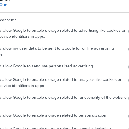
2
Out
Mics
2
consents
jack
2
o allow Google to enable storage related to advertising like cookies on
Taká
evice identifiers in apps.
2
o allow my user data to be sent to Google for online advertising
TAKÁCS MÁTÉ
k
s.
2019. június 09. 17:41:00
TETSZIK
to allow Google to send me personalized advertising.
0
150-1
lytatódik: A kis kedvencek titkos élete 2. kevesebb mint az
o allow Google to enable storage related to analytics like cookies on
110-1
lével csatangolt az első helyre, miközben az X-Men: Sötét
evice identifiers in apps.
ányabb rajtját jegyzi.
070-0
o allow Google to enable storage related to functionality of the website
030-0
o allow Google to enable storage related to personalization.
andr
o allow Google to enable storage related to security, including