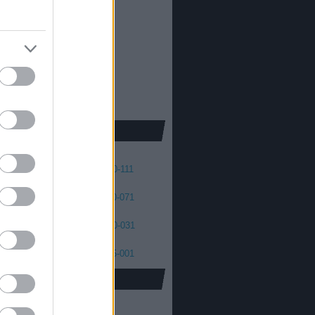
013
2012
oda Dániel
013
 skellington
012
2011
cs Máté
011
2010
2009
2008
41
140-131
130-121
120-111
01
100-091
090-081
080-071
61
060-051
050-041
040-031
21
020-011
010-006
005-001
oidus