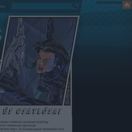
rss
oldalon található tartalmak kizárólag
éven felülieknek ajánlottak.
elinkelt video- és hanganyagok tartalmáért nem