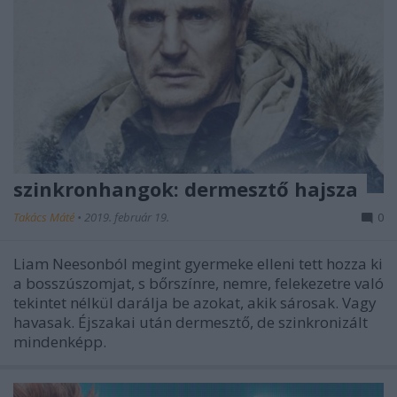
szinkronhangok: dermesztő hajsza
Takács Máté
•
2019. február 19.
0
Liam Neesonból megint gyermeke elleni tett hozza ki
a bosszúszomjat, s bőrszínre, nemre, felekezetre való
tekintet nélkül darálja be azokat, akik sárosak. Vagy
havasak. Éjszakai után dermesztő, de szinkronizált
mindenképp.