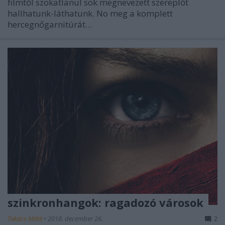
filmtől szokatlanul sok megnevezett szereplőt
hallhatunk-láthatunk. No meg a komplett
hercegnőgarnitúrát…
szinkronhangok: ragadozó városok
Takács Máté
•
2018. december 26.
2