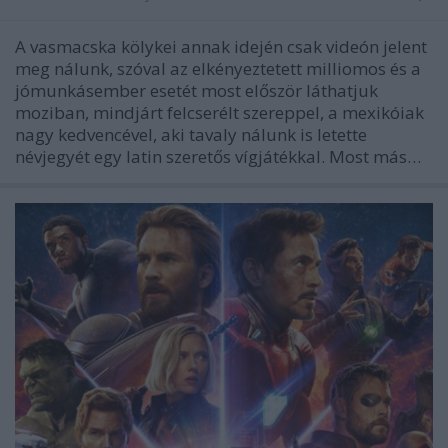
A vasmacska kölykei annak idején csak videón jelent
meg nálunk, szóval az elkényeztetett milliomos és a
jómunkásember esetét most először láthatjuk
moziban, mindjárt felcserélt szereppel, a mexikóiak
nagy kedvencével, aki tavaly nálunk is letette
névjegyét egy latin szeretős vígjátékkal. Most más…