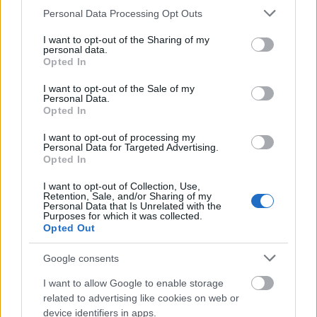
szinkronhangok: peppermint - a
Please note that this website/app uses one or more Google
Personal Data Processing Opt Outs
services and may gather and store information including but
bosszú angyala
not limited to your visit or usage behaviour. You may click to
I want to opt-out of the Sharing of my
personal data.
Takács Máté
•
2018. szeptember 26.
0
grant or deny consent to Google and its third-party tags to
Opted In
use your data for below specified purposes in below Google
consent section.
Pamela Anderson után újabb hölgyemény vállalja
I want to opt-out of the Sale of my
Personal Data.
ezt a szerepkört, s Liam Neeson és Sean Penn
Opted In
nyomdokaiba küldve őt Pierre Morel Jennifer
Garnernek is fegyvert ad a kezébe. A magyarok meg
I want to opt-out of processing my
Personal Data for Targeted Advertising.
szinkronhangot neki, a szokásosat.
Opted In
I want to opt-out of Collection, Use,
Retention, Sale, and/or Sharing of my
Personal Data that Is Unrelated with the
Purposes for which it was collected.
Opted Out
Google consents
I want to allow Google to enable storage
related to advertising like cookies on web or
device identifiers in apps.