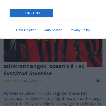
CONFIRM
Data Deletion
Data Access
Privacy Policy
szinkronhangok: ocean's 8 - az
évszázad átverése
Takács Máté
•
2018. június 16.
7
Az Ocean's Eleven - Tripla vagy semmi és két
folytatása - melyek közül a legutolsó is már tizenegy
éve futott - feliratosan került a magyar mozikba, ma