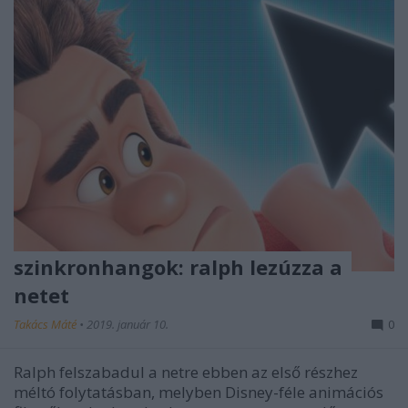
szinkronhangok: ralph lezúzza a
netet
Takács Máté
•
2019. január 10.
0
Ralph felszabadul a netre ebben az első részhez
méltó folytatásban, melyben Disney-féle animációs