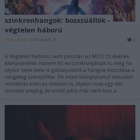
szinkronhangok: bosszúállók -
végtelen háború
Takács Máté
•
2018. április 25.
2
A Végtelen háború nem pusztán az MCU tíz évének
kiteljesedése, hanem tíz év szinkronjának is, még ha
olykor bele-bele is gabalyodott a hangok kiosztása a
rengeteg szereplőbe. De most hiánytalanul visszatér
mindenki ezen az oldalon is, olykor csak egy-két
mondat erejéig, és ennél jobb már nem lesz a…