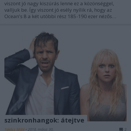
viszont jó nagy kiszúrás lenne ez a közönséggel,
valljuk be. Így viszont jó esély nyílik rá, hogy az
Ocean's 8 a két utóbbi rész 185-190 ezer nézős…
szinkronhangok: átejtve
Takács Máté
•
2018. május 30.
2