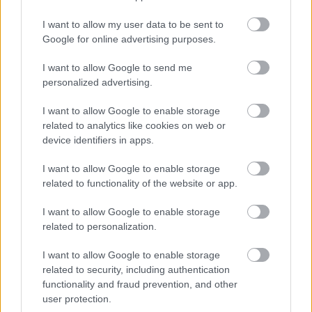
I want to allow my user data to be sent to
Google for online advertising purposes.
I want to allow Google to send me
szinkronhangok: szupercella 2 -
personalized advertising.
hades
I want to allow Google to enable storage
related to analytics like cookies on web or
Takács Máté
•
2018. június 27.
6
device identifiers in apps.
Öt évvel Arnold és Sly első és igazából egyetlen igazi
I want to allow Google to enable storage
társulása után folytatódik a Szupercella, annak fő
related to functionality of the website or app.
értékesítési pontja, azaz a menő párosítás nélkül. A
magyar nézők eléggé bírták viszont Sly
I want to allow Google to enable storage
szabadulómutatványát, így rászolgáltak arra, hogy
related to personalization.
a vásznon lássák az újabb ultrabiztos trükköt -
I want to allow Google to enable storage
akár…
related to security, including authentication
functionality and fraud prevention, and other
user protection.