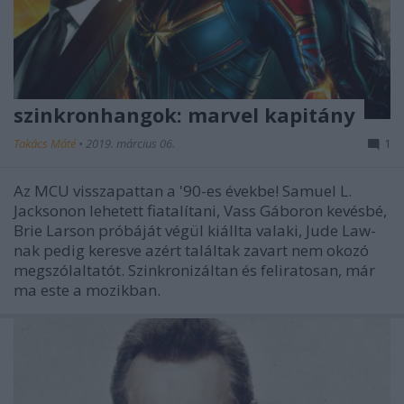
szinkronhangok: marvel kapitány
Takács Máté
•
2019. március 06.
1
Az MCU visszapattan a '90-es évekbe! Samuel L.
Jacksonon lehetett fiatalítani, Vass Gáboron kevésbé,
Brie Larson próbáját végül kiállta valaki, Jude Law-
nak pedig keresve azért találtak zavart nem okozó
megszólaltatót. Szinkronizáltan és feliratosan, már
ma este a mozikban.