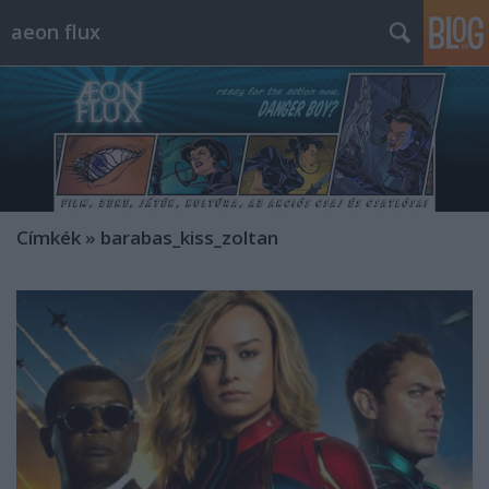
aeon flux
Címkék
»
barabas_kiss_zoltan