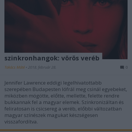
szinkronhangok: vörös veréb
Takács Máté
•
2018. február 28.
0
Jennifer Lawrence eddigi legelhivatottabb
szerepében Budapesten lófrál meg csinál egyebeket,
miközben mögötte, előtte, mellette, felette rendre
bukkannak fel a magyar elemek. Szinkronizáltan és
feliratosan is csicsereg a veréb, előbbi változatban
magyar színészek magukat készségesen
visszafordítva.