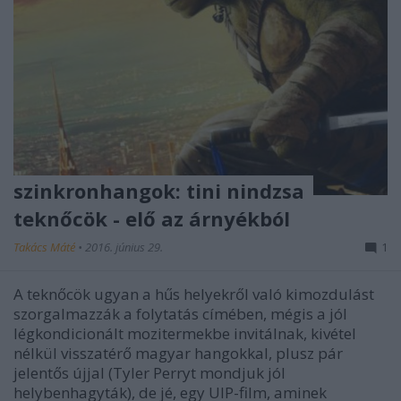
szinkronhangok: tini nindzsa
teknőcök - elő az árnyékból
Takács Máté
•
2016. június 29.
1
A teknőcök ugyan a hűs helyekről való kimozdulást
szorgalmazzák a folytatás címében, mégis a jól
légkondicionált mozitermekbe invitálnak, kivétel
nélkül visszatérő magyar hangokkal, plusz pár
jelentős újjal (Tyler Perryt mondjuk jól
helybenhagyták), de jé, egy UIP-film, aminek