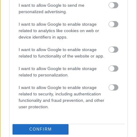
tini nindzsa teknőcök: a magyar
I want to allow Google to send me
szinkron
personalized advertising.
Takács Máté
•
2014. augusztus 27.
4
I want to allow Google to enable storage
related to analytics like cookies on web or
A mutáns szó túl nyomasztónak bizonyult a magyar
device identifiers in apps.
keresztségben annak idején, de hát így is jó sok infót
kapunk egyből a népszerű négyesfogatról. Az új
I want to allow Google to enable storage
szinkronfelállás alighanem tartósnak bizonyul majd,
related to functionality of the website or app.
nem úgy, mint a részről részre váltakozó, Csonka
Andrással is…
I want to allow Google to enable storage
related to personalization.
sin city - ölni tudnál érte: a magyar
I want to allow Google to enable storage
szinkron
related to security, including authentication
functionality and fraud prevention, and other
Takács Máté
•
2014. augusztus 19.
13
user protection.
Bejött a magyaroknak a Sin City 2005-ben. Ebben
talán közrejátszott, hogy szinkronizált volt, és ez
CONFIRM
akkortájt még meglepő húzásnak számított, hisz