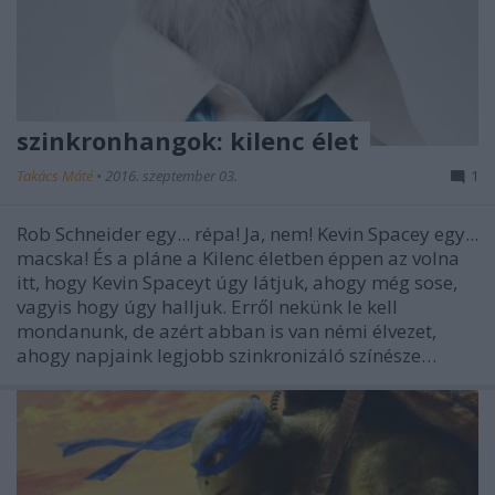
szinkronhangok: kilenc élet
Takács Máté
•
2016. szeptember 03.
1
Rob Schneider egy... répa! Ja, nem! Kevin Spacey egy...
macska! És a pláne a Kilenc életben éppen az volna
itt, hogy Kevin Spaceyt úgy látjuk, ahogy még sose,
vagyis hogy úgy halljuk. Erről nekünk le kell
mondanunk, de azért abban is van némi élvezet,
ahogy napjaink legjobb szinkronizáló színésze…