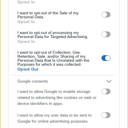
A katasztrófafilmek széles körben érdeklik a nézőket,
Opted In
use your data for below specified purposes in below Google
de ez sem jelentette mindig automatikusan
consent section.
I want to opt-out of the Sale of my
szinkronizálásukat. 1998 nevezetes kettőse, a Deep
Personal Data.
Impact és az Armageddon feliratosan hódította meg
Opted In
az éves toplistát, de hát az még egy másik kor volt. A
Törésvonal a Holnapután és…
I want to opt-out of processing my
Personal Data for Targeted Advertising.
Opted In
mad max - a harag útja: a magyar
I want to opt-out of Collection, Use,
szinkron
Retention, Sale, and/or Sharing of my
Personal Data that Is Unrelated with the
Purposes for which it was collected.
Takács Máté
•
2015. május 18.
18
Opted Out
Túl nagy őrültségeket nem várhattunk a Mad Max: A
Google consents
harag útja kapcsán, már ami a magyar prezentálást
I want to allow Google to enable storage
illeti, bár az, hogy feliratos vetítés is lesz a filmből,
related to advertising like cookies on web or
súrolja a határt. Sőt, akad még más is... Tom Hardy –
device identifiers in apps.
Király Attila. Aki csak a múlt hónapban jegyezte
meg…
I want to allow my user data to be sent to
Google for online advertising purposes.