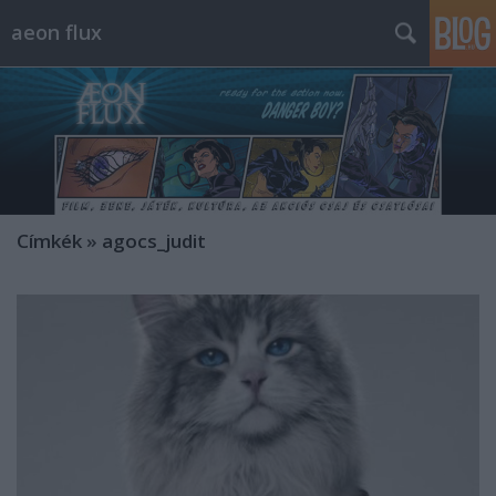
aeon flux
Címkék
»
agocs_judit