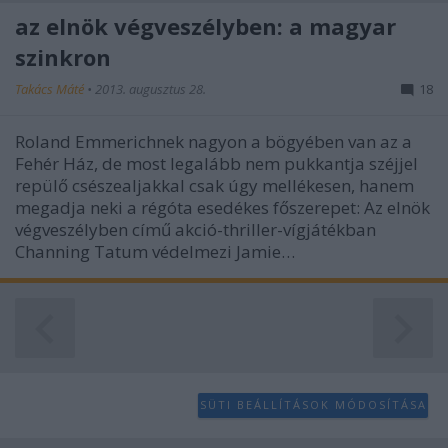
az elnök végveszélyben: a magyar
szinkron
Takács Máté
•
2013. augusztus 28.
18
Roland Emmerichnek nagyon a bögyében van az a
Fehér Ház, de most legalább nem pukkantja széjjel
repülő csészealjakkal csak úgy mellékesen, hanem
megadja neki a régóta esedékes főszerepet: Az elnök
végveszélyben című akció-thriller-vígjátékban
Channing Tatum védelmezi Jamie…
SÜTI BEÁLLÍTÁSOK MÓDOSÍTÁSA