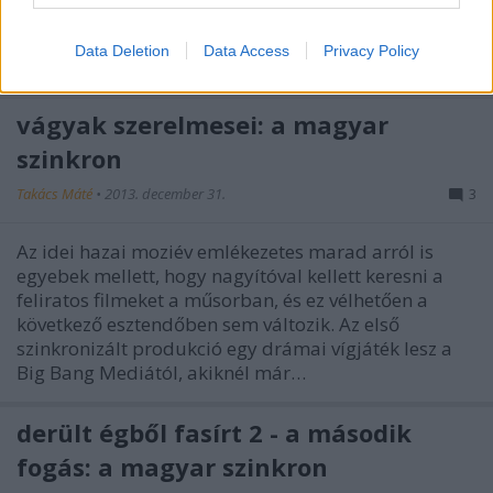
nem csak a 18-as korhatártól és a forgalmazó SPI
módszereitől volt idegen a magyar hangsáv. Nem
Data Deletion
Data Access
Privacy Policy
olyan időket élünk, mikor egy…
vágyak szerelmesei: a magyar
szinkron
Takács Máté
•
2013. december 31.
3
Az idei hazai moziév emlékezetes marad arról is
egyebek mellett, hogy nagyítóval kellett keresni a
feliratos filmeket a műsorban, és ez vélhetően a
következő esztendőben sem változik. Az első
szinkronizált produkció egy drámai vígjáték lesz a
Big Bang Mediától, akiknél már…
derült égből fasírt 2 - a második
fogás: a magyar szinkron