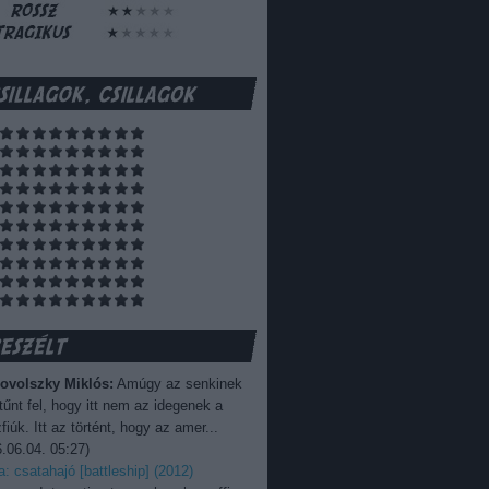
ovolszky Miklós:
Amúgy az senkinek
űnt fel, hogy itt nem az idegenek a
fiúk. Itt az történt, hogy az amer...
.06.04. 05:27
)
ka: csatahajó [battleship] (2012)