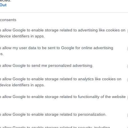
.343 – 10.343
2
Out
 vetítésekkel combosította magát múlt héten a most 28
Mics
etlen díjjal vigasztalódott. A sztárerő és a komikus
2
merikai politikai témát, így születtek jobb számok, mint
A
consents
jack
feliratos delikvens). Ezzel együtt persze tény, hogy
2
o allow Google to enable storage related to advertising like cookies on
gy dobás
ban, szinkronizáltan és valamivel eladhatóbb
Taká
evice identifiers in apps.
gy napon. Az
Alelnök
sajtóvisszhangja mennyiségben és
2
oljon rögtön tovább a figyelem róla, de 30.000 nézőig
o allow my user data to be sent to Google for online advertising
ra a következő hetekben. Márpedig sok fog.
s.
| 4.698 – 43.282
to allow Google to send me personalized advertising.
150-1
***
o allow Google to enable storage related to analytics like cookies on
110-1
pszódia
: a most 4,7 millió forinttal a 12. helyen álló, 4
evice identifiers in apps.
 forintos határt, amivel nem csak 2018 legjövedelmezőbb
070-0
ború 898,8 millióját), de a valaha volt 6. legtöbbet termelő
o allow Google to enable storage related to functionality of the website
bredő Erő
, a
Zsivány Egyes
és a
Star Wars: Az utolsó Jedik
030-0
-sek voltak, ugyebár. A nézettség 620.000 fölé ért, 2D-s
tt, 2008-ban.
o allow Google to enable storage related to personalization.
n felpörgött a forgalom: cca. 300.000-en mentek moziba a
andr
o allow Google to enable storage related to security, including
va jegyet. Február végén, ami gyakorlatilag már március első