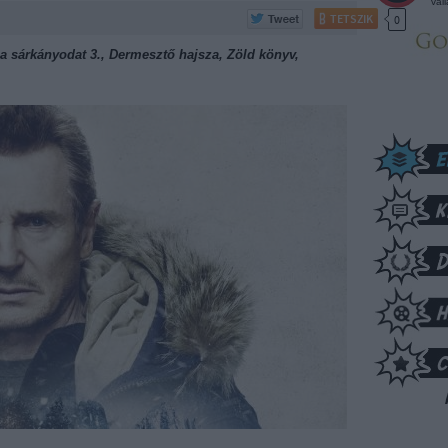
vál
TETSZIK
0
 a sárkányodat 3., Dermesztő hajsza, Zöld könyv,