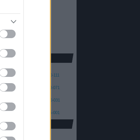
013
2012
oda Dániel
013
 skellington
012
2011
cs Máté
011
2010
2009
2008
41
140-131
130-121
120-111
01
100-091
090-081
080-071
61
060-051
050-041
040-031
21
020-011
010-006
005-001
oidus