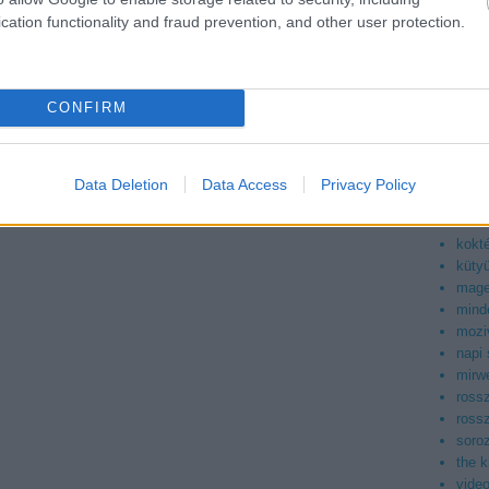
asiaf
züleidről
című vígjáték képezi a fő attrakciót, de a
cation functionality and fraud prevention, and other user protection.
az ig
0.000 nézővel...
boog
facto
filmb
CONFIRM
filmd
filmv
geek
kepr
Data Deletion
Data Access
Privacy Policy
ció
(406.281)
konn
korea
kokt
küty
mag
mind
mozi
napi
mirwe
ross
ross
soroz
the 
vide