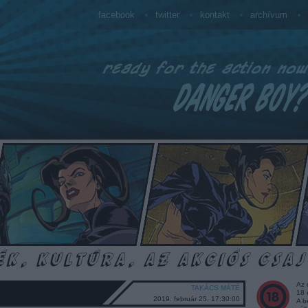
facebook
twitter
kontakt
archívum
Az 
TAKÁCS MÁTÉ
18 
2019. február 25. 17:30:00
A b