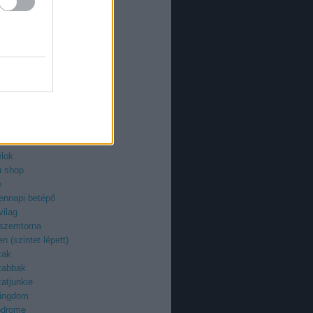
an
azi
ieman
ry
uzi
roid
ilág
z
egenyfilmek
ektor
-fan
élok
ü shop
e
ennapi betépő
vilag
 szemtorna
n (szintet lépett)
zak
zabbak
atjunkie
kingdom
odrome