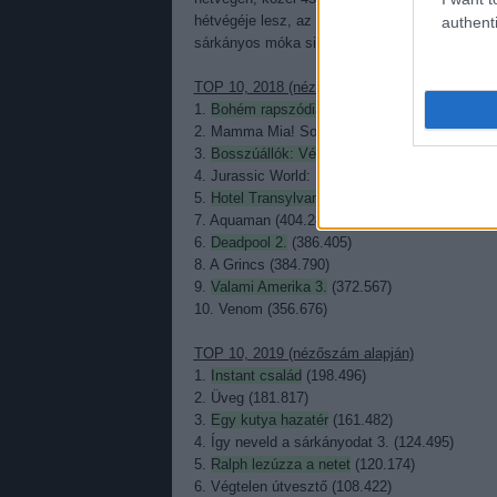
hétvégéje lesz, az
Amit nem akarsz tudni a s
authenti
sárkányos móka simán uralkodhat majd újabb 8
TOP 10, 2018 (nézőszám alapján)
1.
Bohém rapszódia
(625.009)
2. Mamma Mia! Sose hagyjuk abba (576.327)
3.
Bosszúállók: Végtelen háború
(573.476)
4. Jurassic World: Bukott birodalom (417.546)
5.
Hotel Transylvania 3: Szörnyen rémes vaká
7. Aquaman (404.289)
6.
Deadpool 2.
(386.405)
8. A Grincs (384.790)
9.
Valami Amerika 3.
(372.567)
10. Venom (356.676)
TOP 10, 2019 (nézőszám alapján)
1.
Instant család
(198.496)
2. Üveg (181.817)
3.
Egy kutya hazatér
(161.482)
4. Így neveld a sárkányodat 3. (124.495)
5.
Ralph lezúzza a netet
(120.174)
6. Végtelen útvesztő (108.422)