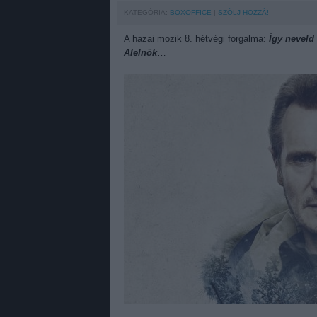
KATEGÓRIA:
BOXOFFICE
SZÓLJ HOZZÁ!
A hazai mozik 8. hétvégi forgalma:
Így neveld
Alelnök
…