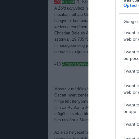
#09
Alelnök
(1. hét; Fórum)
16,7M
– 16,7M | 10
Opted 
A
Zöld könyv
höz hasonlóan már premier előtti
moziban látható Oscar-versenyző, ami végül egy
hangvétel kompenzálta a feliratosságot és az a
Google 
kedvenc
esetében pár hete (ugyancsak oscaros-
I want t
Christian Bale és Adam McKay legutóbb,
A na
web or d
sztorival, 19.705 főt szólított meg az első né
minőségben elég jó lehet ahhoz, hogy ne vándor
I want t
nehéz lesz eljutnia, ha sok film zúdúl a mozik
purpose
#10
A csodagyerek
(3. hét; Fórum)
7M
– 63,3M 
I want 
I want t
Masszív mérföldkövet fektetett le a
Bohém ra
web or d
Oscart nyert zenés dráma átlépte a 900 millió
filmje lett (lenyomva a Bosszúállók: Végtelen há
I want t
film az
Avatar
, a
Minyonok
, a
Star Wars: Az é
or app.
mögött - ezek a filmek ráadásul egytől egyik 3D
film utoljára a
Mamma Mia!
volt, ami eddig juto
I want t
Az első helyezettnek köszönhetően maximálisa
I want t
hétvégén, közel 450 millió forint értékben vált