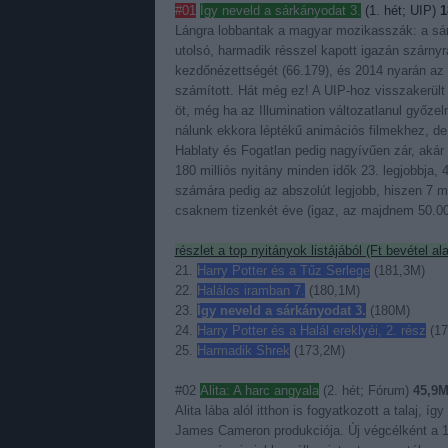
#01
Így neveld a sárkányodat 3.
(1. hét; UIP)
1
Lángra lobbantak a magyar mozikasszák: a sár
utolsó, harmadik résszel kapott igazán szárny
kezdőnézettségét (66.179), és 2014 nyarán az
számított. Hát még ez! A UIP-hoz visszakerült 
öt, még ha az Illumination változatlanul győzelm
nálunk ekkora léptékű animációs filmekhez, de m
Hablaty és Fogatlan pedig nagyívűen zár, akár
180 milliós nyitány minden idők 23. legjobbja,
számára pedig az abszolút legjobb, hiszen 7 mi
csaknem tizenkét éve (igaz, az majdnem 50.000-
részlet a top nyitányok listájából (Ft bevétel al
21.
Harry Potter és a Tűz Serlege
(181,3M)
22.
Halálos iramban 7.
(180,1M)
23.
Így neveld a sárkányodat 3.
(180M)
24.
Harry Potter és a Halál ereklyéi, 2. rész
(17
25.
Harmadik Shrek
(173,2M)
#02
Alita: A harc angyala
(2. hét; Fórum)
45,9
Alita lába alól itthon is fogyatkozott a talaj,
James Cameron produkciója. Új végcélként a 1