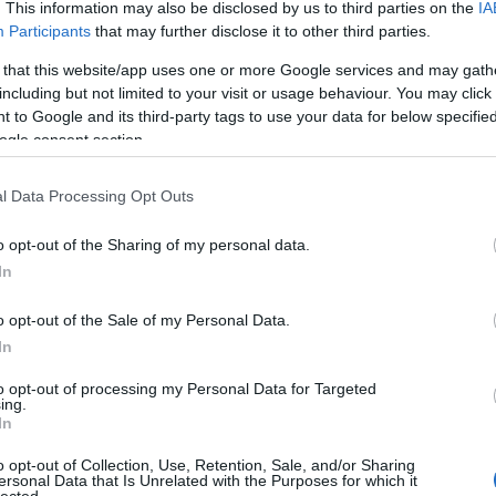
. This information may also be disclosed by us to third parties on the
IA
dvd
(
Participants
that may further disclose it to other third parties.
film
(
fun
(
 that this website/app uses one or more Google services and may gath
irod
including but not limited to your visit or usage behaviour. You may click 
jate
 to Google and its third-party tags to use your data for below specifi
kult
ogle consent section.
offto
szin
 ADS)
22,2M
– 22,2M | 14.340 – 14.340
l Data Processing Opt Outs
tv
(
5
yen kedvére lehet, erről árulkodik stabil nyitánya, amit a
zen
Az ADS egyik legjobb nyitányát szinkronizált és feliratos
o opt-out of the Sharing of my personal data.
fogyaszthatónak látszó (közel 150 millió dolláros globális
In
gozták bele magukat) film tehát jó pályára állt itthon is,
re. Ha megvalósul, akár a 2010-es
A király beszéde
óta a
Zala
o opt-out of the Sale of my Personal Data.
 ne siessünk ennyire előre!
2
In
2
 13.797 – 198.496
Bajt
to opt-out of processing my Personal Data for Targeted
ing.
2
M
– 123,6M | 13.450 – 85.174
In
Néme
2
2,7M | 12.082 – 44.131
o opt-out of Collection, Use, Retention, Sale, and/or Sharing
Cseh
ersonal Data that Is Unrelated with the Purposes for which it
lected.