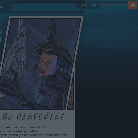
rss
oldalon található tartalmak kizárólag
éven felülieknek ajánlottak.
elinkelt video- és hanganyagok tartalmáért nem