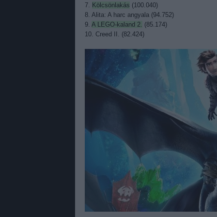
7.
Kölcsönlakás
(100.040)
8.
Alita: A harc angyala
(94.752)
9.
A LEGO-kaland 2.
(85.174)
10. Creed II. (82.424)