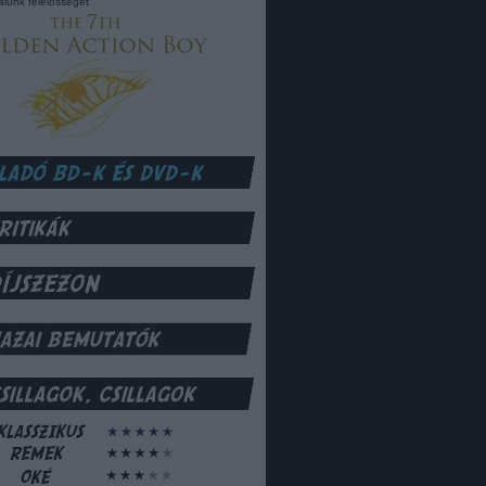
lalunk felelősséget