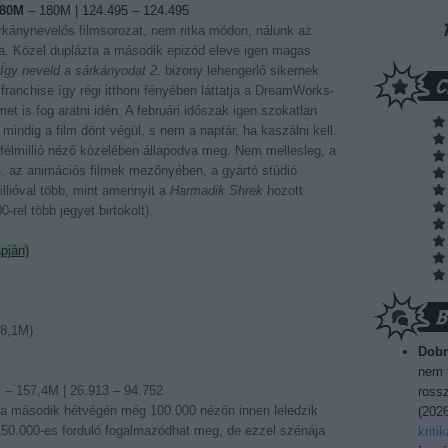
80M
– 180M | 124.495 – 124.495
kánynevelős filmsorozat, nem ritka módon, nálunk az
ra. Közel duplázta a második epizód eleve igen magas
Így neveld a sárkányodat 2.
bizony lehengerlő sikernek
franchise így régi itthoni fényében láttatja a DreamWorks-
et is fog aratni idén. A februári időszak igen szokatlan
indig a film dönt végül, s nem a naptár, ha kaszálni kell.
 félmillió néző közelében állapodva meg. Nem mellesleg, a
 4. az animációs filmek mezőnyében, a gyártó stúdió
llióval több, mint amennyit a
Harmadik Shrek
hozott
rel több jegyet birtokolt).
apján)
8,1M)
Dobr
nem t
M
– 157,4M | 26.913 – 94.752
rossz
 így a második hétvégén még 100.000 nézőn innen leledzik
(
2026
50.000-es forduló fogalmazódhat meg, de ezzel szénája
kriti