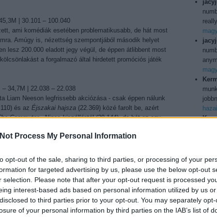
jacy
numb
45,3M | 30.101 – 100.040
reall
zett, ami komédiák esetében problematikusabb, de hát most
magya
lomra. Amúgy is, nézettség szempontjából második helyet
jacy
n lesz 200.000 eladott jegy végül, de éppen átlibbent most
numbe
ölcsönlakást a forgalmazó által hirdetett promóciós játék
anymo
magya
Kerm
M
– 34,7M | 22.038 – 22.038
munka
zta Liam Neeson legfrissebb akciózása - csak éppen nálunk
jobbn
.110) és az
Éjszakai hajsza
(22.369) közé farolt be, azért
haza
he Commuter - Nincs kiszállás
tól (29.144), de hát ez egy
Kerm
eltűnés sorrendjében
komplett nézettségét (13.152) már
ilyen
Not Process My Personal Information
eredménynek lehet nevezni, a korábbi hasonszőrű Neeson-
Köszö
ig 65.000 néző tájékán várható. Ezzel az emberrel nem
usa b
Utol
to opt-out of the sale, sharing to third parties, or processing of your per
formation for targeted advertising by us, please use the below opt-out s
ézőszám alapján)
r selection. Please note that after your opt-out request is processed y
eing interest-based ads based on personal information utilized by us or
150j
disclosed to third parties prior to your opt-out. You may separately opt-
bd
(
1
losure of your personal information by third parties on the IAB’s list of
boxo