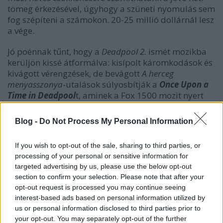
tömeg érkezésével, úgyhogy a szüneti nyomulás sem
fog szépíteni a számokon. 20-25 millió dollárnál lesz
a vége.
Jó poénnak tűnt, hogy a
Deadpool 2.
ismét mozikba
kerüljön kissé átformálva: kisípolt káromkodások és
kivágott vérengzések, de bevágott
A herceg
menyasszonya
-utalások súlyosbítják a
Once Upon a
Time in Deadpool
t, aminek a Fox 1500 mozit nyert
meg, hogy a gyerekek is élvezhessék. Ám
bármennyivel is szigorúbban vett odaát a
Blog -
Do Not Process My Personal Information
korhatározás, alighanem a PG-13 szint potenciális
nézői azért csak befurakodtak, ha érdekelte őket a
If you wish to opt-out of the sale, sharing to third parties, or
cucc, szóval most csak kevesen éltek a lehetőséggel.
processing of your personal or sensitive information for
Szerdán indult a film 910 ezer dolláros bevétellel, a
targeted advertising by us, please use the below opt-out
hétvégi összeg pedig 2,6 millión alakult. Ami
section to confirm your selection. Please note that after your
kellemetlenebb, hogy jól belerondított a franchise a
opt-out request is processed you may continue seeing
saját kritikai egyenlegébe is egy középszerűnek
interest-based ads based on personal information utilized by
minősített delikvenssel. Ez van, 6-7 millió dollárral
us or personal information disclosed to third parties prior to
növekedhetett a nyáron összekalapozott 318,5
your opt-out. You may separately opt-out of the further