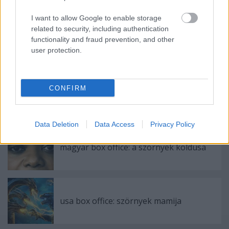
deadpool
spider man into the spiderverse
the mule
I want to allow Google to enable storage
related to security, including authentication
functionality and fraud prevention, and other
user protection.
Ajánlott bejegyzések:
CONFIRM
szinkronhangok: rocketman
Data Deletion
Data Access
Privacy Policy
magyar box office: a szörnyek koldusa
usa box office: szörnyek mamija