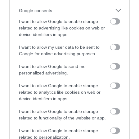
#
film
hétvég
Google consents
bevéte
I want to allow Google to enable storage
1
Pókember: Irány a Pókverzum!
$35.
related to advertising like cookies on web or
2
A csempész
$17.
device identifiers in apps.
3
A Grincs
$11.
4
Ralph lezúzza a netet
$9.
I want to allow my user data to be sent to
5
Ragadozó városok
$7.
Google for online advertising purposes.
6
Creed II.
$5.
7
Bohém rapszódia
$4.
I want to allow Google to send me
8
Instant család
$3.
personalized advertising.
9
Legendás állatok: Grindelwald bűntettei
$3.
10
Zöld könyv - Útmutató az élethez
$2.
I want to allow Google to enable storage
related to analytics like cookies on web or
device identifiers in apps.
I want to allow Google to enable storage
related to functionality of the website or app.
Címkék:
fox
sony
box office
animation
warner
clint eastwood
I want to allow Google to enable storage
universal
adaptation
deadpool 2
mortal engines
once upon a
related to personalization.