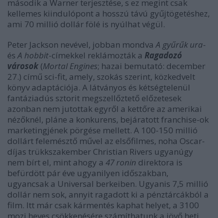
második a Warner terjesztése, s ez megint csak
kellemes kiindulópont a hosszú távú gyűjtögetéshez,
ami 70 millió dollár fölé is nyúlhat végül.
Peter Jackson nevével, jobban mondva
A gyűrűk ura
-
és
A hobbit
-címekkel reklámozták a
Ragadozó
városok
(
Mortal Engines
; hazai bemutató: december
27.) című sci-fit, amely, szokás szerint, közkedvelt
könyv adaptációja. A látványos és kétségtelenül
fantáziadús sztorit megszellőztető előzetesek
azonban nem jutottak egyről a kettőre az amerikai
nézőknél, pláne a konkurens, bejáratott franchise-ok
marketingjének pörgése mellett. A 100-150 millió
dollárt felemésztő művel az elsőfilmes, noha Oscar-
díjas trükkszakember Christian Rivers ugyanúgy
nem bírt el, mint ahogy a
47 ronin
direktora is
befürdött pár éve ugyanilyen időszakban,
ugyancsak a Universal berkeiben. Ugyanis 7,5 millió
dollár nem sok, annyit ragadott ki a pénztárcákból a
film. Itt már csak kármentés kaphat helyet, a 3100
mozi heves csökkenésére számíthatunk a jövő heti