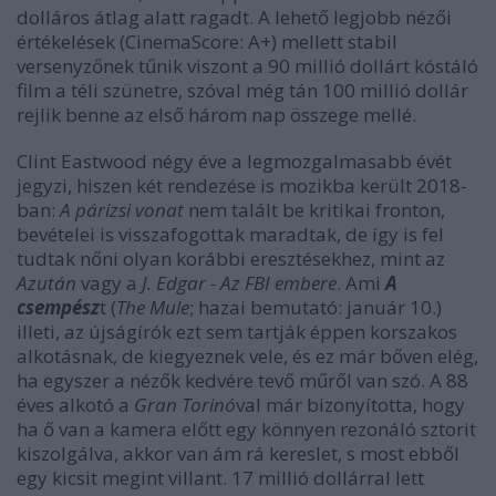
dolláros átlag alatt ragadt. A lehető legjobb nézői
értékelések (CinemaScore: A+) mellett stabil
versenyzőnek tűnik viszont a 90 millió dollárt kóstáló
film a téli szünetre, szóval még tán 100 millió dollár
rejlik benne az első három nap összege mellé.
Clint Eastwood négy éve a legmozgalmasabb évét
jegyzi, hiszen két rendezése is mozikba került 2018-
ban:
A párizsi vonat
nem talált be kritikai fronton,
bevételei is visszafogottak maradtak, de így is fel
tudtak nőni olyan korábbi eresztésekhez, mint az
Azután
vagy a
J. Edgar - Az FBI embere
. Ami
A
csempész
t (
The Mule
; hazai bemutató: január 10.)
illeti, az újságírók ezt sem tartják éppen korszakos
alkotásnak, de kiegyeznek vele, és ez már bőven elég,
ha egyszer a nézők kedvére tevő műről van szó. A 88
éves alkotó a
Gran Torinó
val már bizonyította, hogy
ha ő van a kamera előtt egy könnyen rezonáló sztorit
kiszolgálva, akkor van ám rá kereslet, s most ebből
egy kicsit megint villant. 17 millió dollárral lett