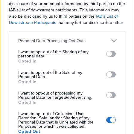
millió.
disclosure of your personal information by third parties on the
IAB’s list of downstream participants. This information may
> korábbi filmek
also be disclosed by us to third parties on the
IAB’s List of
Túl van a 100 millió dolláron a
Creed II.
A Warner
Downstream Participants
that may further disclose it to other
forgalmazta folytatás hamarabb kifárad, mint az
third parties.
első rész, de simán felszállóágban hagyja a
Please note that this website/app uses one or more Google
franchise-t. Ez is elmegy majd hat epizódig...
Personal Data Processing Opt Outs
services and may gather and store information including but
not limited to your visit or usage behaviour. You may click to
I want to opt-out of the Sharing of my
> végszó & ami jön
personal data.
grant or deny consent to Google and its third-party tags to
A top 12-re 106 milliót költöttek a nézők, ami egy
Opted In
use your data for below specified purposes in below Google
olyan veszett forduló előtt, ami következik, nem
consent section.
rossz, sőt szinte csendes. A kedélyeket először a
Mary
I want to opt-out of the Sale of my
Personal Data.
Poppins visszatér
borzolja szerdától, majd az
Opted In
Aquaman
és az
ŰrDongó
feszül egymásnak, az
előbbi győzelmével kecsegtetve, de hosszabb távon
I want to opt-out of processing my
Personal Data for Targeted Advertising.
az utóbbi is jól kijöhet a dologból. Még Jennifer
Opted In
Lopez és Steve Carell is kínálja magát, de az
Álommeló
és az
Isten hozott Marwenben
ilyen
I want to opt-out of Collection, Use,
Retention, Sale, and/or Sharing of my
blockbuster-jelöltek mellett elveszhet.
Personal Data that Is Unrelated with the
Purposes for which it was collected.
> a top 10 (hivatalos becsült adatok)
Opted Out