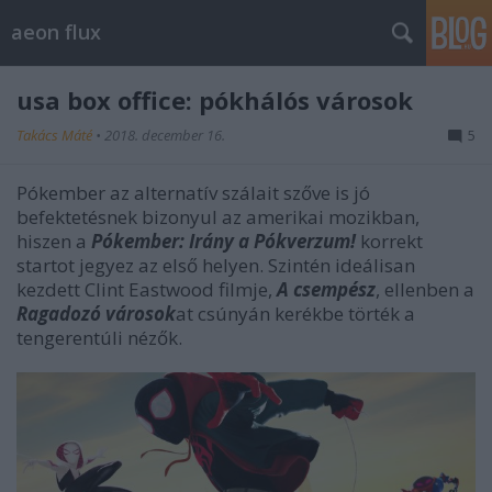
aeon flux
usa box office: pókhálós városok
Takács Máté
•
2018. december 16.
5
Pókember az alternatív szálait szőve is jó
befektetésnek bizonyul az amerikai mozikban,
hiszen a
Pókember: Irány a Pókverzum!
korrekt
startot jegyez az első helyen. Szintén ideálisan
kezdett Clint Eastwood filmje,
A csempész
, ellenben a
Ragadozó városok
at csúnyán kerékbe törték a
tengerentúli nézők.