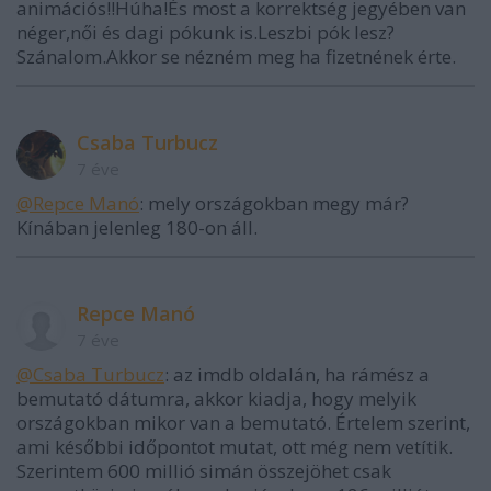
animációs!!Húha!És most a korrektség jegyében van
néger,női és dagi pókunk is.Leszbi pók lesz?
Szánalom.Akkor se nézném meg ha fizetnének érte.
Csaba Turbucz
7 éve
@Repce Manó
: mely országokban megy már?
Kínában jelenleg 180-on áll.
Repce Manó
7 éve
@Csaba Turbucz
: az imdb oldalán, ha rámész a
bemutató dátumra, akkor kiadja, hogy melyik
országokban mikor van a bemutató. Értelem szerint,
ami későbbi időpontot mutat, ott még nem vetítik.
Szerintem 600 millió simán összejöhet csak