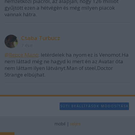
nemzetközi piacról, az alapján, hogy 126 milliót
gyűjtött ezen a hétvégén és még milyen piacok
vannak hátra.
Csaba Turbucz
7 éve
@Repce Manó
: letérdelek ha nyom ez is Venomot.Ha
nem láttad még ne hagyd ki mert én az Avatar óta
nem láttam ilyen látványt.Man of steel,Doctor
Strange elbújhat.
SÜTI BEÁLLÍTÁSOK MÓDOSÍTÁSA
mobil
|
teljes