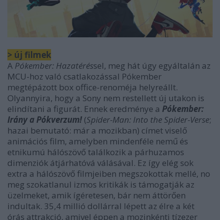
> új filmek
A
Pókember: Hazatérés
sel, meg hát úgy egyáltalán az
MCU-hoz való csatlakozással Pókember
megtépázott box office-renoméja helyreállt.
Olyannyira, hogy a Sony nem restellett új utakon is
elindítani a figurát. Ennek eredménye a
Pókember:
Irány a Pókverzum!
(
Spider-Man: Into the Spider-Verse
;
hazai bemutató: már a mozikban) címet viselő
animációs film, amelyben mindenféle nemű és
etnikumú hálószövő találkozik a párhuzamos
dimenziók átjárhatóvá válásával. Ez így elég sok
extra a hálószövő filmjeiben megszokottak mellé, no
meg szokatlanul izmos kritikák is támogatják az
üzelmeket, amik ígéretesen, bár nem áttörően
indultak. 35,4 millió dollárral lépett az élre a két
órás attrakció, amivel éppen a mozinkénti tízezer