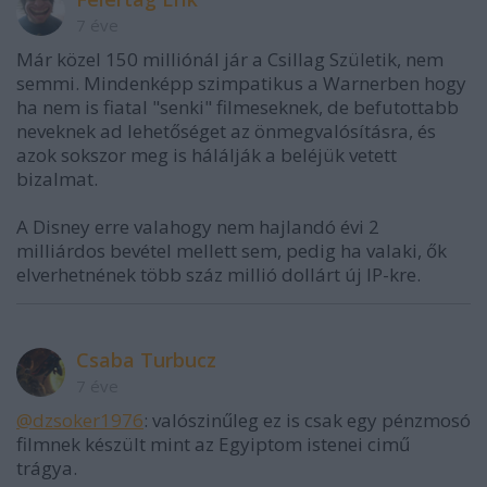
7 éve
Már közel 150 milliónál jár a Csillag Születik, nem
semmi. Mindenképp szimpatikus a Warnerben hogy
ha nem is fiatal "senki" filmeseknek, de befutottabb
neveknek ad lehetőséget az önmegvalósításra, és
azok sokszor meg is hálálják a beléjük vetett
bizalmat.
A Disney erre valahogy nem hajlandó évi 2
milliárdos bevétel mellett sem, pedig ha valaki, ők
elverhetnének több száz millió dollárt új IP-kre.
Csaba Turbucz
7 éve
@dzsoker1976
: valószinűleg ez is csak egy pénzmosó
filmnek készült mint az Egyiptom istenei cimű
trágya.