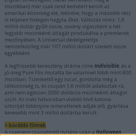
mozikban) már csak rend kedvéért került az
amerikai közönség elé, tekintve, hogy a második rész
is teljesen hidegen hagyta őket. Változás nincs: 1,6
millió dollár gyűlt össze, sovány vigaszként a hét
legjobb mozinkénti átlagát produkálva a premierek
mezőnyében. A Universal dédelgetettje
nemzetközileg már 107 millió dollárt szedett össze
egyébként.
A legfrissebb keresztény dráma címe
Indivisible
, és a
jó öreg Pure Flix mutatta be valamivel több mint 800
moziban. Tizenkettő egy tucat, gondolta még a
célközönség is, és csupán 1,6 milliót adakoztak rá,
ami nem egészen 2000 dolláros mozinkénti átlagot
szült. Az iraki háborúban vívódó hívő katona
sztoriját többnyire ismeretlenek adják elő, gyártása
kevesebb mint 3 millió dollárba került.
> korábbi filmek
A csaknem csúcsdöntő nyitány után a
Halloween