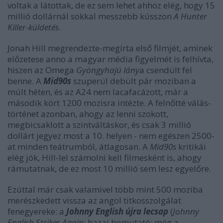
voltak a látottak, de ez sem lehet ahhoz elég, hogy 15
millió dollárnál sokkal messzebb kússzon
A Hunter
Killer-küldetés
.
Jonah Hill megrendezte-megírta első filmjét, aminek
előzetese anno a magyar média figyelmét is felhívta,
hiszen az Omega
Gyöngyhajú lány
a csendült fel
benne. A
Mid90s
szuperül debült pár moziban a
múlt héten, és az A24 nem lacafacázott, már a
második kört 1200 mozisra intézte. A felnőtté válás-
történet azonban, ahogy az lenni szokott,
megbicsaklott a szintváltáskor, és csak 3 millió
dollárt jegyez most a 10. helyen - nem egészen 2500-
at minden teátrumból, átlagosan. A
Mid90s
kritikái
elég jók, Hill-lel számolni kell filmesként is, ahogy
rámutatnak, de ez most 10 millió sem lesz egyelőre.
Ezúttal már csak valamivel több mint 500 moziba
merészkedett vissza az angol titkosszolgálat
fenegyereke: a
Johnny English újra lecsap
(
Johnny
English Strikes Again
; hazai bemutató: még a