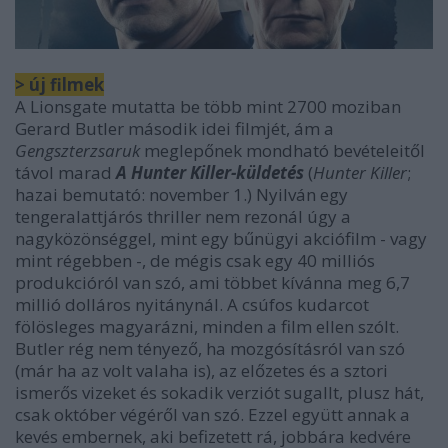
> új filmek
A Lionsgate mutatta be több mint 2700 moziban
Gerard Butler második idei filmjét, ám a
Gengszterzsaruk
meglepőnek mondható bevételeitől
távol marad
A Hunter Killer-küldetés
(
Hunter Killer
;
hazai bemutató: november 1.) Nyilván egy
tengeralattjárós thriller nem rezonál úgy a
nagyközönséggel, mint egy bűnügyi akciófilm - vagy
mint régebben -, de mégis csak egy 40 milliós
produkcióról van szó, ami többet kívánna meg 6,7
millió dolláros nyitánynál. A csúfos kudarcot
fölösleges magyarázni, minden a film ellen szólt.
Butler rég nem tényező, ha mozgósításról van szó
(már ha az volt valaha is), az előzetes és a sztori
ismerős vizeket és sokadik verziót sugallt, plusz hát,
csak október végéről van szó. Ezzel együtt annak a
kevés embernek, aki befizetett rá, jobbára kedvére