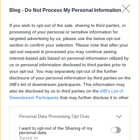
újabb combos hétvégét tudhat magáénak, hiszen a
Universal horror-folytatása 32 millió dollárral állhat
Blog -
Do Not Process My Personal Information
ismét az élen. Ez mindössze 58%-os mínusz, ami
ebben a műfajban adomány, ráadásul ilyen
If you wish to opt-out of the sale, sharing to third parties, or
magasságból esni csupán ennyit a felfokozott
processing of your personal or sensitive information for
várakozás után, igazán derék dolog. A film 126
targeted advertising by us, please use the below opt-out
millió dollárt termelt tíz nap alatt.
section to confirm your selection. Please note that after your
opt-out request is processed you may continue seeing
> végszó & ami jön
interest-based ads based on personal information utilized by
A tavaly ilyenkor mért gyatra összforgalmat
us or personal information disclosed to third parties prior to
határozottan meghaladja a mostani, még úgy is,
your opt-out. You may separately opt-out of the further
hogy érdemi újdonság nem érkezett. Az új szinteket
disclosure of your personal information by third parties on the
bejáró októbert az év végi csúcsszezon váltja, egyből
IAB’s list of downstream participants. This information may
a Disney új fantasyjével,
A diótörő és a négy
also be disclosed by us to third parties on the
IAB’s List of
birodalom
mal, aminek komoly kihívója lehet a
Downstream Participants
that may further disclose it to other
third parties.
Bohém rapszódia
az elsőségért. Jön még a
Nobody's
Fool
című női feka-vígjáték is.
Please note that this website/app uses one or more Google
Personal Data Processing Opt Outs
services and may gather and store information including but
> a top 10 (hivatalos becsült adatok)
not limited to your visit or usage behaviour. You may click to
I want to opt-out of the Sharing of my
personal data.
grant or deny consent to Google and its third-party tags to
#
film
hétvégi
Opted In