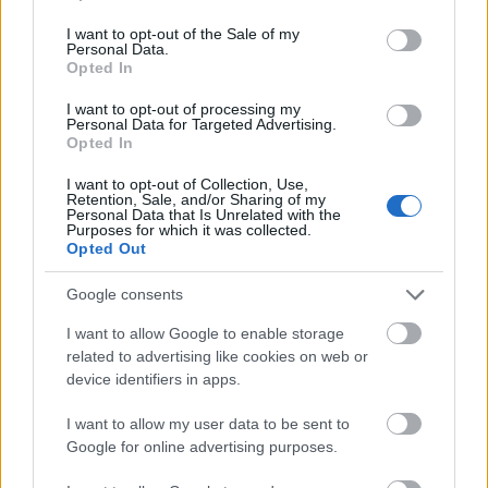
use your data for below specified purposes in below Google
bevétel
consent section.
I want to opt-out of the Sale of my
1
Halloween
$32.0m
Personal Data.
2
Csillag születik
$14.1m
Opted In
3
Venom
$10.8m
I want to opt-out of processing my
4
Libabőr 2: Hullajó Halloween
$7.5m
Personal Data for Targeted Advertising.
5
A Hunter Killer-küldetés
$6.7m
Opted In
6
A gyűlölet, amit adtál
$5.1m
7
Az első ember
$4.9m
I want to opt-out of Collection, Use,
Retention, Sale, and/or Sharing of my
8
Apróláb
$4.8m
Personal Data that Is Unrelated with the
Purposes for which it was collected.
9
Esti iskola
$3.3m
Opted Out
10
Mid90s
$3.0m
Google consents
I want to allow Google to enable storage
related to advertising like cookies on web or
device identifiers in apps.
Címkék:
halloween
thriller
box office
comedy
drama
gerard
I want to allow my user data to be sent to
butler
universal
sequel
lionsgate
jonah hill
hunter killer
Google for online advertising purposes.
religious
brit flick
a24
pure flix
johnny english strikes again
mid90s
indivisible