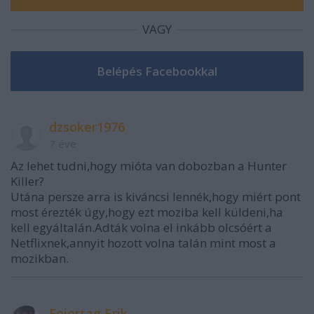
VAGY
dzsoker1976
7 éve
Az lehet tudni,hogy mióta van dobozban a Hunter
Killer?
Utána persze arra is kiváncsi lennék,hogy miért pont
most érezték úgy,hogy ezt moziba kell küldeni,ha
kell egyáltalán.Adták volna el inkább olcsóért a
Netflixnek,annyit hozott volna talán mint most a
mozikban.
Feiertag Erik