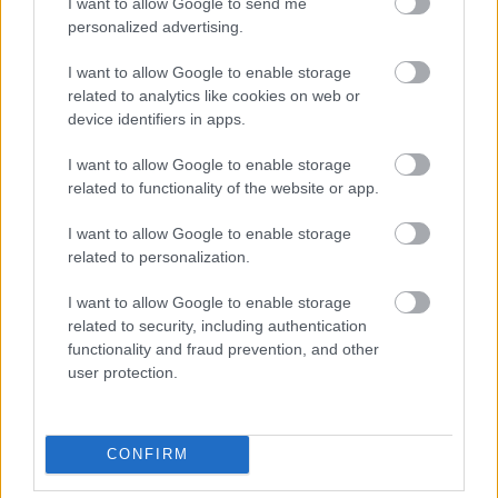
I want to allow Google to send me
personalized advertising.
I want to allow Google to enable storage
related to analytics like cookies on web or
Ajánlott bejegyzések:
device identifiers in apps.
I want to allow Google to enable storage
magyar box office: szürke zsaruk
related to functionality of the website or app.
I want to allow Google to enable storage
related to personalization.
szinkronhangok: x-men: sötét főnix
I want to allow Google to enable storage
related to security, including authentication
functionality and fraud prevention, and other
user protection.
usa box office: szörnyek mamija
CONFIRM