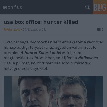
aeon flux
usa box office: hunter killed
Takács Máté
•
2018. október 28.
5
Október vége nyomokban sem emlékeztet a rekorder
hónap eddigi folyására; az egyetlen valamirevaló
premier,
A Hunter Killer-küldetés
teljesen
megfeneklett az ötödik helyen. Újfent a
Halloween
viszi a prímet, horrort meghazudtoló második
hétvégi eredményekkel.