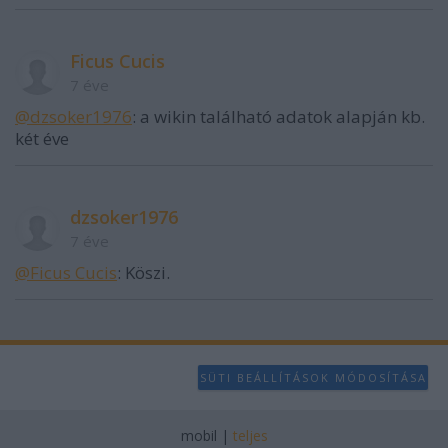
Ficus Cucis
7 éve
@dzsoker1976
: a wikin található adatok alapján kb.
két éve
dzsoker1976
7 éve
@Ficus Cucis
: Köszi.
SÜTI BEÁLLÍTÁSOK MÓDOSÍTÁSA
mobil
|
teljes