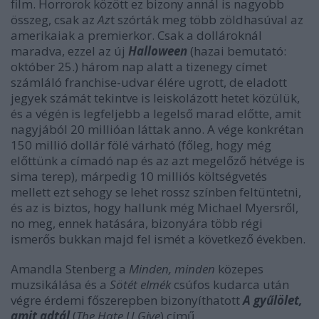
film. Horrorok között ez bizony annál is nagyobb
összeg, csak az
Az
t szórták meg több zöldhasúval az
amerikaiak a premierkor. Csak a dollároknál
maradva, ezzel az új
Halloween
(hazai bemutató:
október 25.) három nap alatt a tizenegy címet
számláló franchise-udvar élére ugrott, de eladott
jegyek számát tekintve is leiskolázott hetet közülük,
és a végén is legfeljebb a legelső marad előtte, amit
nagyjából 20 millióan láttak anno. A vége konkrétan
150 millió dollár fölé várható (főleg, hogy még
előttünk a címadó nap és az azt megelőző hétvége is
sima terep), márpedig 10 milliós költségvetés
mellett ezt sehogy se lehet rossz színben feltüntetni,
és az is biztos, hogy hallunk még Michael Myersről,
no meg, ennek hatására, bizonyára több régi
ismerős bukkan majd fel ismét a következő években.
Amandla Stenberg a
Minden, minden
közepes
muzsikálása és a
Sötét elmék
csúfos kudarca után
végre érdemi főszerepben bizonyíthatott
A gyűlölet,
amit adtál
(
The Hate U Give
) című