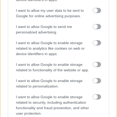
A
Venom
tehát 18,1 millióval bronzérmes ezúttal, de
változatlanul jobbak változási mutatói, mint azt a
I want to allow my user data to be sent to
nagyon szapuló kritikák után gondolhattuk volna.
Google for online advertising purposes.
Több mint 170 milliót költöttek már a nézők a Sony
filmjére.
I want to allow Google to send me
personalized advertising.
A csalódást keltő nyitány után túlzottan vissza is
esett
Az első ember
. A Universalt legfeljebb azért
I want to allow Google to enable storage
nem aggasztja az, hogy a költségvetést bottal ütheti
related to analytics like cookies on web or
majd a komoly presztízsű film, mert észre sem veszik
device identifiers in apps.
a
Halloween
dollárjait számlálván. 30 millió folyt be
a történelmi drámára tíz nap alatt, miközben
I want to allow Google to enable storage
körülbelül egy hét alatt kellett volna ezt hoznia.
related to functionality of the website or app.
> végszó & ami jön
I want to allow Google to enable storage
Ilyen erős az év 42. víkendje még nem volt, s a hó
related to personalization.
eleji rekord-forgalomhoz is nagyon közel került. A
I want to allow Google to enable storage
Halloween
simán első lesz majd újfent, de érdekes
related to security, including authentication
lesz figyelni, hogy a berobbanása okozta
functionality and fraud prevention, and other
sajtóvisszhang mennyire segíti meg, hogy elkerülje a
user protection.
65%-szerű visszaesést. Szerény reményeket táplálva