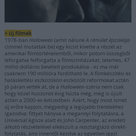
> új filmek
1978-ban
Halloween
(amit nálunk
A rémület éjszakája
címmel mutattak be) egy kicsit kivette a részét az
amerikai filmtörténelemből, mikor potom összegből
leforgatva felforgatta a filmszínházakat, tetemes, 47
millió dolláros bevételt produkálva - ez ma már
csaknem 190 millióra fordítható le. A filmkészítési és
hatáskeltési eszközökön eszközölt reformokat aztán
jó páran vették át, de a
Halloween
-széria nem csak
hogy közel huszonöt évig húzta még, meg is újult
aztán a 2000-es évtizedben. Azért, hogy most ismét
új erőre kapjon, mégpedig a legújabb trendekhez
igazodva: fittyet hányva a megannyi folytatásra, a
Universal égisze alatt és John Carpenter, az eredeti
alkotó részvételével elkészült a nosztalgiázó direkt-
folytatás, ami innentől kezdve az egyetlen igazi