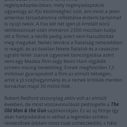
regényadaptációban, mely regényadaptáció
ugyanúgy az ifjú közönséghez szól, ám most a jelen
amerikai társadalomra reflektálva érdemi tartalmat
is nyújt nekik. A Fox két hét igen jó limitált körű
vetítéssorozat után immáron 2300 moziban tudja
ott a filmet, a nézők pedig azért nem hazudtolták
meg magukat. Nehéz témára a fiatalság nehezebben
is reagál, és az óvatlan fekete fiatalok és a ravaszon
ugráló fehér zsaruk ügyeinek boncolgatása azért
nem egy Madea-film vagy Kevin Hart-vígjáték
szinten mozog bevételileg. Ennek megfelelően 7,5
millióval gyarapodott a film az elmúlt hétvégén,
amit a jó szájhagyomány és a remek kritikák mentén
tornázhat majd 30 millió fölé.
Robert Redford viszonylag aktív volt az elmúlt
években, de most visszavonulását pedzegette a
The
Old Man & the Gun
sajtókörútján. Ez az új filmje így
akár hattyúdalává is válhat a legendás színész-
rendezőnek (ebben most csak színészkedik), s hála