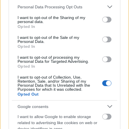
Gyllenhaal, Riz Ahmed és Rutger Hauer is kiveszik a
Please note that this website/app uses one or more Google
Personal Data Processing Opt Outs
részüket. A közönség viszont nem vette ki, s nem tette
services and may gather and store information including but
bele a kasszákba a maga tízdollárosát az ideális
not limited to your visit or usage behaviour. You may click to
I want to opt-out of the Sharing of my
personal data.
mértékben, de még a kevésbé ideálisban sem. Az
grant or deny consent to Google and its third-party tags to
Opted In
use your data for below specified purposes in below Google
elején még illő számokat hozó, ám egyre szétfolyóan
consent section.
terjeszkedő
The Sisters Brothers
most, 1100 moziból
I want to opt-out of the Sale of my
Personal Data.
mindössze 742 ezer dollárt fosztogatott, ami ritka
Opted In
gyéren elfoglalt nézőtereket sejtet. Most kétmilliónál
jár, háromnál többre azonban nemigen számíthat.
I want to opt-out of processing my
Personal Data for Targeted Advertising.
Opted In
> korábbi filmek
A
Csillag születik
nagyon erős hétköznapi számokkal
I want to opt-out of Collection, Use,
a
Venom
ot már maga alá tessékelte, s ez a hétvégi
Retention, Sale, and/or Sharing of my
Personal Data that Is Unrelated with the
listán is meglátszik immáron. A második helyen álló
Purposes for which it was collected.
Warner-féle zenés dráma 19,3 millió dollárral
Opted Out
megint remekül tartotta fenn az érdeklődést, s a
három hétvége után számlálható 126,4 millió
Google consents
dollárját 200 millióhoz nagyon közel juttathatja
I want to allow Google to enable storage
végül. Globálisan amúgy már túljutott rajta.
related to advertising like cookies on web or
device identifiers in apps.