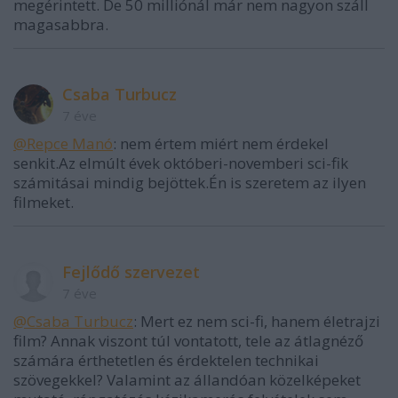
megérintett. De 50 milliónál már nem nagyon száll
magasabbra.
Csaba Turbucz
7 éve
@Repce Manó
: nem értem miért nem érdekel
senkit.Az elmúlt évek októberi-novemberi sci-fik
számitásai mindig bejöttek.Én is szeretem az ilyen
filmeket.
Fejlődő szervezet
7 éve
@Csaba Turbucz
: Mert ez nem sci-fi, hanem életrajzi
film? Annak viszont túl vontatott, tele az átlagnéző
számára érthetetlen és érdektelen technikai
szövegekkel? Valamint az állandóan közelképeket