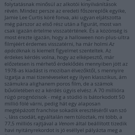
folytatásnak minősül az alkotói kinyilvánítások
révén. Mindez persze az eredeti főszereplők egyike,
Jamie Lee Curtis köré fonva, aki ugyan eljátszotta
még párszor az első rész után a figurát, most van
csak igazán értelme visszatértének. És a közönség is
most érezte igazán, hogy a halloween non-plus-ultra
filmjéért érdemes visszatérni, ha már holmi
Az
apácá
knak is kiemelt figyelmet szenteltek. Az
érdekes kérdés volna, hogy az elképesztő, már
előzetesen is mérhető érdeklődés mennyiben jött az
1978-as kiadást is moziban élvezőktől, s mennyire
izgatja a mai tizenéveseket egy ilyen klasszikus, ám
számukra alighanem poros film, de a számok
bűvöletében ez a kérdés úgyis elvész. A 70 millióra
rúgó prognózisok - még a stúdió is bátorkodott 50
millió fölé várni, pedig hát egy alaposan
megtépázott franchise sokadik eresztéséről van szó
-, láss csodát, egyáltalán nem túloztak, mi több, a
77,5 milliós rajtjával a
Venom
által beállított tizedik
havi nyitányrekordot is jó eséllyel pályázta meg a