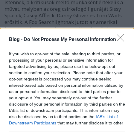
istennek, a kritikusok méltó munkaként értékelik a
művet, melyben az öreg csirkefogó figuráját Sissy
Spacek, Casey Affleck, Danny Glover és Tom Waits
erősítik. A Fox Searchlightnak jutott az amerikai
forgalmazási jog, amit pár moziban kezdtek meg
néhány hete, s mostanra látták elérkezettnek az időt
Blog -
Do Not Process My Personal Information
a - mérsékelten - országos terjeszkedéshez. A film 2
millió dollárt gyűjtött 800 moziból, ami nyilván
alaposan visszavetette az egy teátrumra jutó
If you wish to opt-out of the sale, sharing to third parties, or
processing of your personal or sensitive information for
átlagot, de hát ez már csak így megy. Eddig 4,2
targeted advertising by us, please use the below opt-out
milliót hajtott fel a
The Old Man & the Gun
, s talán-
section to confirm your selection. Please note that after your
talán sikerül úgy lavíroznia, hogy 10 millióg eljusson
opt-out request is processed you may continue seeing
végül.
interest-based ads based on personal information utilized by
us or personal information disclosed to third parties prior to
Príma szereposztással bír a
The Sisters Brothers
your opt-out. You may separately opt-out of the further
című western, amihez korrekt újságírói vélemények
disclosure of your personal information by third parties on the
is társultak, ám az ilyen filmeknek azért mindig
IAB’s list of downstream participants. This information may
megvannak a korlátai. Nincs ez másképp az
also be disclosed by us to third parties on the
IAB’s List of
Annapurna által istápolt darabbal, melyben
a vér
Downstream Participants
that may further disclose it to other
által fivér, név által nővér
törvényenkívüli testvérpárt
third parties.
Joaquin Phoenix és John C. Reilly játsszák, de Jake