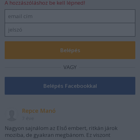
A hozzászóláshoz be kell lépned!
VAGY
Repce Manó
7 éve
Nagyon sajnálom az Első embert, ritkán járok
moziba, de gyakran megbánom. Ez viszont