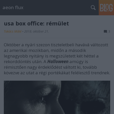
aeon flux
usa box office: rémület
Takács Máté
•
2018. október 21.
3
Október a nyári szezon tiszteletbeli havává változott
az amerikai mozikban, midőn a második
legnagyobb nyitány is megszületett két héttel a
rekorddöntés után. A
Halloween
amúgy is
rémisztően nagy érdeklődést váltott ki, tovább
kövezve az utat a régi portékákat felélesztő trendnek.