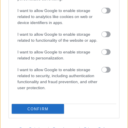
finek se terem majd sokkal több babér péntektől,
mint most az
A.X.L.
-nek.
I want to allow Google to enable storage
related to analytics like cookies on web or
> a top 10 (hivatalos becsült adatok)
device identifiers in apps.
#
film
hétvégi
I want to allow Google to enable storage
bevétel
related to functionality of the website or app.
1
Crazy Rich Asians
$25.0m
2
Meg - Az őscápa
$13.0m
I want to allow Google to enable storage
3
Haláli bábjáték
$10.0m
related to personalization.
4
Mission: Impossible: Utóhatás
$8.0m
5
Barátom, Róbert Gida
$6.3m
I want to allow Google to enable storage
related to security, including authentication
6
22 mérföld
$6.0m
functionality and fraud prevention, and other
7
Alfa
$5.6m
user protection.
8
Csuklyások - BlacKkKlansman
$5.3m
9
A.X.L.
$2.9m
10
Slender Man - Az ismeretlen rém
$2.8m
CONFIRM