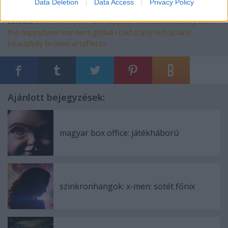
Data Deletion
Data Access
Privacy Policy
Címkék:
box office
sci fi
axl
muppets
melissa mccarthy
stx
the happytime murders
global road
crazy rich asians
beautifully broken
artaffects
Ajánlott bejegyzések:
magyar box office: játékháború
szinkronhangok: x-men: sötét főnix