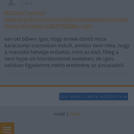
7 éve
@Csaba Turbucz
:
www.boxofficemojo.com/alltime/weekends/smallest
drops.htm?page=DROP3000&p=.htm
van ott bőven. Igaz, hogy ennek döntő része
karácsonyi szezonban indult, amikor nem ritka, hogy
a második hétvége erősebb, mint az első, főleg a
nem hype-olt blockbusterek esetében, de igen,
valóban figyelemre méltó eredmény az ázsiaiaktól.
SÜTI BEÁLLÍTÁSOK MÓDOSÍTÁSA
mobil
|
teljes