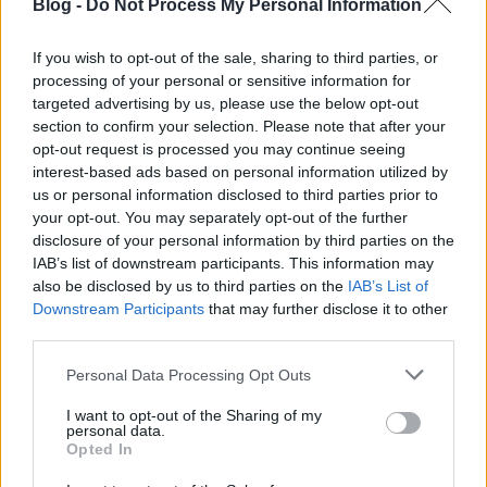
Blog -
Do Not Process My Personal Information
láthatók. Az ArtAffects Entertainment nevű cég
forgalmazta film 651 mozi műsorára került fel, kissé
elbizakodottan, de persze az ilyesfajta emberi
If you wish to opt-out of the sale, sharing to third parties, or
drámáknál sosem lehet tudni, mikor érez kedvet
processing of your personal or sensitive information for
hozzájuk a fogékony amerikai közönség. Most nem:
targeted advertising by us, please use the below opt-out
a kb. 650 ezer dolláros nyitány alig jelent ezret
section to confirm your selection. Please note that after your
mozinként, így feltehetőleg rögvest kiszórja, aki
opt-out request is processed you may continue seeing
interest-based ads based on personal information utilized by
teheti. A
Beautifully Broken
nek marad így a tévés
us or personal information disclosed to third parties prior to
hódítás lehetősége...
your opt-out. You may separately opt-out of the further
disclosure of your personal information by third parties on the
> korábbi filmek
IAB’s list of downstream participants. This information may
Nem volt annyira őrült, amit a
Crazy Rich Asians
also be disclosed by us to third parties on the
IAB’s List of
művelt egy hete a maga 34 millió dolláros, öt napos
Downstream Participants
that may further disclose it to other
bevételével, de ami késik, nem múlik. A Warner
third parties.
remek kritikákkal vértezett és alaposan taglalt
romantikus vígjátéka jóformán megismételte
Please note that this website/app uses one or more Google
Personal Data Processing Opt Outs
nyitányát ezen a hétvégén, 25 millió dollárt
services and may gather and store information including but
halmozva fel. Részben az említett médiajelenlét,
not limited to your visit or usage behaviour. You may click to
I want to opt-out of the Sharing of my
personal data.
részben a premierek teljes érdektelensége segítette
grant or deny consent to Google and its third-party tags to
Opted In
meg a filmet, de az ázsiai kisebbség szájhagyomány
use your data for below specified purposes in below Google
útján történő mozgosítása is világosan benne van
consent section.