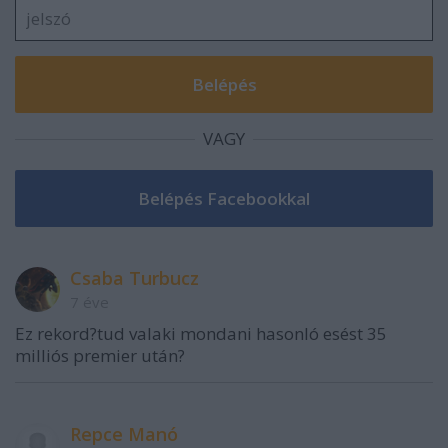
VAGY
Csaba Turbucz
7 éve
Ez rekord?tud valaki mondani hasonló esést 35
milliós premier után?
Repce Manó