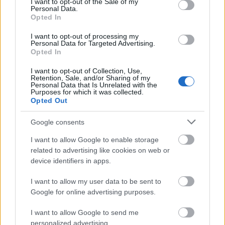
I want to opt-out of the Sale of my
ebben, s lesz is még. 77 millió dollár gyűjt össze
Personal Data.
Opted In
eddig, egy hét múlva, a Labor Day hosszú hétvégén
pedig a 100 millió is le lesz tudva egy újabb #1
I want to opt-out of processing my
helyezéssel.
Personal Data for Targeted Advertising.
Opted In
Átlépte a 100 millió dollárt második helye
I want to opt-out of Collection, Use,
megtartásával a
Meg - Az őscápa
. A Warner stúdió
Retention, Sale, and/or Sharing of my
tehát fürdőzik a váratlanul méretes sikerekben.
Personal Data that Is Unrelated with the
Purposes for which it was collected.
Persze, a film jókora költségvetése még megkövetel
Opted Out
pár nyerő fordulót, amikből egyet a következő
hétvégén le is tudhat Statham horgászata.
Google consents
> végszó & ami jön
I want to allow Google to enable storage
Ama következő hétvégén kevés érdekes premier lesz,
related to advertising like cookies on web or
device identifiers in apps.
leginkább a most pár moziban bemutatkozott
Keresés
villanthat, a
Crazy Rich Asians
farvize által
I want to allow my user data to be sent to
feljebb is lökve, tekintve, hogy ázsiai származású a
Google for online advertising purposes.
főszereplője ennek is. Szerdán
Az Eichmann-
hadművelet
száll be a buliba, de aligha lesz sikeres
I want to allow Google to send me
vállalkozás, mármint a moziban, s a
Kin
című sci-
personalized advertising.