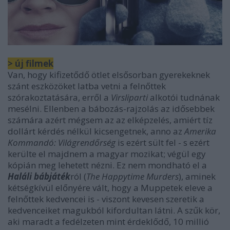
> új filmek
Van, hogy kifizetődő ötlet elsősorban gyerekeknek
szánt eszközöket latba vetni a felnőttek
szórakoztatására, erről a
Virsliparti
alkotói tudnának
mesélni. Ellenben a bábozás-rajzolás az idősebbek
számára azért mégsem az az elképzelés, amiért tíz
dollárt kérdés nélkül kicsengetnek, anno az
Amerika
Kommandó: Világrendőrség
is ezért sült fel - s ezért
kerülte el majdnem a magyar mozikat; végül egy
kópián meg lehetett nézni. Ez nem mondható el a
Haláli bábjáték
ról (
The Happytime Murders
), aminek
kétségkívül előnyére vált, hogy a Muppetek eleve a
felnőttek kedvencei is - viszont kevesen szeretik a
kedvenceiket magukból kifordultan látni. A szűk kör,
aki maradt a fedélzeten mint érdeklődő, 10 millió