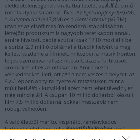
életképtelenségének kirakatba tételét az
A.X.L.
című
robotkutyás családi sci-fivel. Az
Éjjeli napfény
($9,6M),
a
Kutyaparádé
($17,8M) és a
Hotel Artemis
($6,7M)
után ez az elsőfilmes író-rendező istápolásában
létrejött produktum is nagyobb teret kapott annál,
amire hivatott, pedig ezúttal csak 1710 mozi állt be
a sorba. 2,9 millió dollárral a tizedik helyért is meg
kellett küzdenie a filmnek, miközben a másik fronton
teljes üzemzavarral szembesült, azaz a kritikusok
örömüket lelték az oltásában. Ami a nézői
vélekedéseket illeti, ott azért nem vészes a helyzet, az
A.X.L.
éppen annyira nyerte el tetszésüket, mint a
múlt heti
Alfa
- kutyákkal azért nem lehet tévedni, ez
még mindig áll. A csupán 10 millió dollárból készült
film 7,5 millió dollárnál sokkal messzebb nem
robog, vélhetően.
A való életből merítő, inspiráló, reménykedős
történeteket dolgoz fel a
Beautifully Broken
című
dráma, amiben javarészt ismeretlen színészek