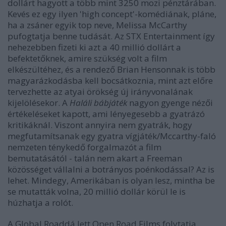
dollárt hagyott a több mint 3250 mozi pénztárában.
Kevés ez egy ilyen 'high concept'-komédiának, pláne,
ha a zsáner egyik top neve, Melissa McCarthy
pufogtatja benne tudását. Az STX Entertainment így
nehezebben fizeti ki azt a 40 millió dollárt a
befektetőknek, amire szükség volt a film
elkészültéhez, és a rendező Brian Hensonnak is több
magyarázkodásba kell bocsátkoznia, mint azt előre
tervezhette az atyai örökség új irányvonalának
kijelölésekor. A
Haláli bábjáték
nagyon gyenge nézői
értékeléseket kapott, ami lényegesebb a gyatrázó
kritikáknál. Viszont annyira nem gyatrák, hogy
megfutamítsanak egy gyatra vígjáték/Mccarthy-faló
nemzeten ténykedő forgalmazót a film
bemutatásától - talán nem akart a Freeman
közösséget vállalni a botrányos poénkodással? Az is
lehet. Mindegy, Amerikában is olyan lesz, mintha be
se mutatták volna, 20 millió dollár körül le is
húzhatja a rolót.
A Global Roaddá lett Open Road Films folytatja