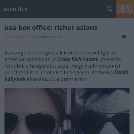
aeon flux
usa box office: richer asians
Takács Máté
•
2018. augusztus 26.
2
Bár augusztus vége csak kínt és keservet ígér az
amerikai mozikban, a
Crazy Rich Asians
igyekszik
feldobni a hangulatot azzal, hogy csaknem annyi
pénzt szállít le, mint első hétvégéjén. Közben a
Haláli
bábjáték
elhalálozott a premierkor.