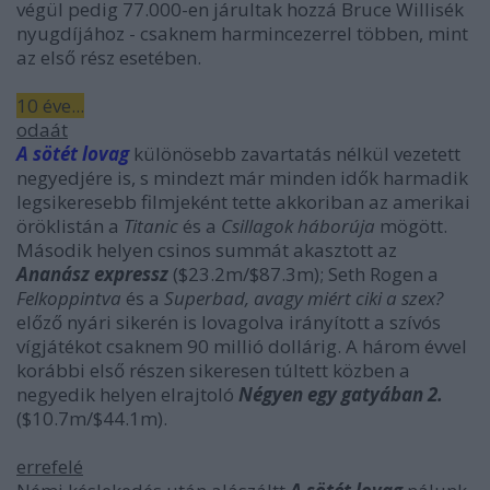
végül pedig 77.000-en járultak hozzá Bruce Willisék
nyugdíjához - csaknem harmincezerrel többen, mint
az első rész esetében.
10 éve...
odaát
A sötét lovag
különösebb zavartatás nélkül vezetett
negyedjére is, s mindezt már minden idők harmadik
legsikeresebb filmjeként tette akkoriban az amerikai
öröklistán a
Titanic
és a
Csillagok háborúja
mögött.
Második helyen csinos summát akasztott az
Ananász expressz
($23.2m/$87.3m); Seth Rogen a
Felkoppintva
és a
Superbad, avagy miért ciki a szex?
előző nyári sikerén is lovagolva irányított a szívós
vígjátékot csaknem 90 millió dollárig. A három évvel
korábbi első részen sikeresen túltett közben a
negyedik helyen elrajtoló
Négyen egy gatyában 2.
($10.7m/$44.1m).
errefelé