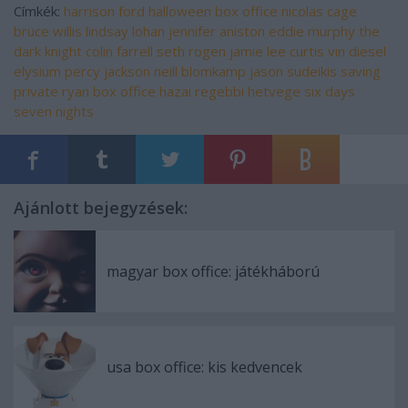
Címkék:
harrison ford
halloween
box office
nicolas cage
bruce willis
lindsay lohan
jennifer aniston
eddie murphy
the
dark knight
colin farrell
seth rogen
jamie lee curtis
vin diesel
elysium
percy jackson
neill blomkamp
jason sudeikis
saving
private ryan
box office hazai
regebbi hetvege
six days
seven nights
Ajánlott bejegyzések:
magyar box office: játékháború
usa box office: kis kedvencek