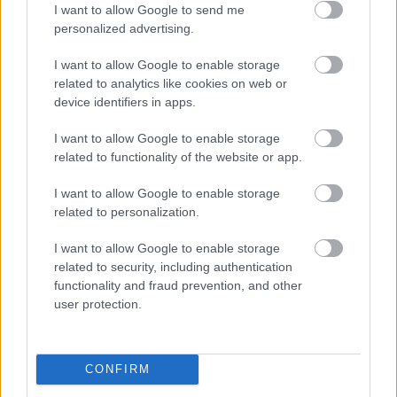
20 éve...
I want to allow Google to send me
odaát
personalized advertising.
A
Ryan közlegény megmentése
változatlanul az élen
menetelt, immáron 100 millió dollár felett (mai
I want to allow Google to enable storage
környezetben 200 millió feletti volna addigi
related to analytics like cookies on web or
bankolása). Az újdonságok szorosan sorakoztak fel
device identifiers in apps.
mögé;
Az utolsó dobás
($16.3m/$55.6m) jutott végül
magasabbra, és bár nem szerepelt katasztrofálisan,
I want to allow Google to enable storage
nem csak megszaladt költségvetése mellett nem
related to functionality of the website or app.
boldogult, hanem Nicolas Cage-nek is visszalépést
I want to allow Google to enable storage
jelentett négy kasszasikert követően. Ellenben a
related to personalization.
Halloween H20: Húsz év múlva
($16.2m/$55m) új
életet lehelt a kidöglött sorozatba Jamie Lee Curtis
I want to allow Google to enable storage
visszahozásával, és konkrétan a sorozat legtöbbet
related to security, including authentication
termelő darabjává vált - és egyedüliként a
functionality and fraud prevention, and other
folytatások közül, nálunk is mozit ért. A négy évvel
user protection.
későbbi újabb rész aztán megint sírba tette az
egészet.
CONFIRM
errefelé
Harrison Ford a különgépről magángépre váltott a