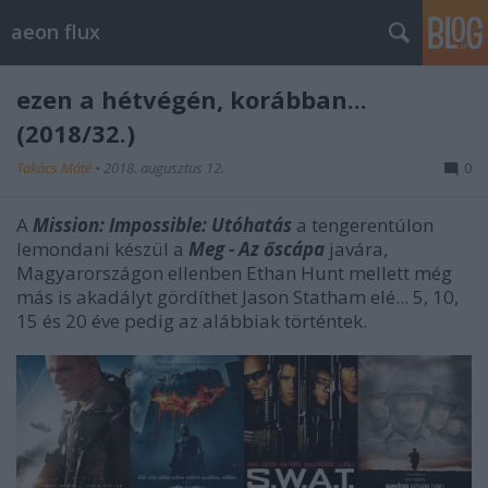
aeon flux
ezen a hétvégén, korábban...
(2018/32.)
Takács Máté
•
2018. augusztus 12.
0
A
Mission: Impossible: Utóhatás
a tengerentúlon
lemondani készül a
Meg - Az őscápa
javára,
Magyarországon ellenben Ethan Hunt mellett még
más is akadályt gördíthet Jason Statham elé... 5, 10,
15 és 20 éve pedig az alábbiak történtek.