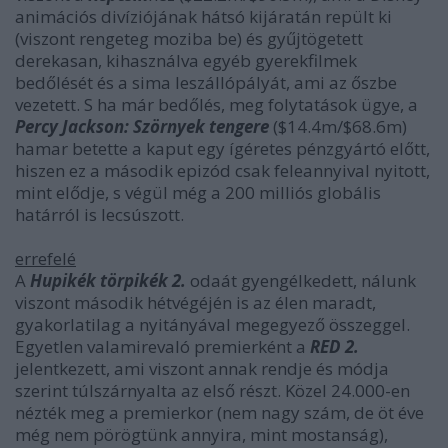
animációs divíziójának hátsó kijáratán repült ki
(viszont rengeteg moziba be) és gyűjtögetett
derekasan, kihasználva egyéb gyerekfilmek
bedőlését és a sima leszállópályát, ami az őszbe
vezetett. S ha már bedőlés, meg folytatások ügye, a
Percy Jackson: Szörnyek tengere
($14.4m/$68.6m)
hamar betette a kaput egy ígéretes pénzgyártó előtt,
hiszen ez a második epizód csak feleannyival nyitott,
mint elődje, s végül még a 200 milliós globális
határról is lecsúszott.
errefelé
A
Hupikék törpikék 2.
odaát gyengélkedett, nálunk
viszont második hétvégéjén is az élen maradt,
gyakorlatilag a nyitányával megegyező összeggel.
Egyetlen valamirevaló premierként a
RED 2.
jelentkezett, ami viszont annak rendje és módja
szerint túlszárnyalta az első részt. Közel 24.000-en
nézték meg a premierkor (nem nagy szám, de öt éve
még nem pörögtünk annyira, mint mostanság),