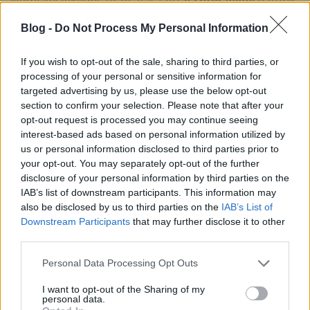
Némi késlekedés után alászáltt
A sötét lovag
nálunk
is, kirobbanó eredménnyel, legalábbis, tíz évvel
Blog -
Do Not Process My Personal Information
ezelőtt a 60.000 nézős bemutatkozás még annak
számított képregényhősök háza táján. A
Batman:
Kezdődik!
komplett látógatószámának 68%-a így
If you wish to opt-out of the sale, sharing to third parties, or
már zsebben is volt, és a remek visszhang nálunk is
processing of your personal or sensitive information for
kitartó célponttá tette a denevérembert, míg végül
targeted advertising by us, please use the below opt-out
225.000-en fordultak meg nézőterein; ennél többen
section to confirm your selection. Please note that after your
opt-out request is processed you may continue seeing
a korábbi Batman-filmek közül csak az 1989-est
interest-based ads based on personal information utilized by
látták.
us or personal information disclosed to third parties prior to
your opt-out. You may separately opt-out of the further
15 éve...
disclosure of your personal information by third parties on the
odaát
IAB’s list of downstream participants. This information may
Augusztus második hétvégéje két kasszasikert is
also be disclosed by us to third parties on the
IAB’s List of
termett. Az élre a
S.W.A.T. - Különleges kommandó
Downstream Participants
that may further disclose it to other
($37.1m/$116.9m) robbant be, azaz olyan időket
third parties.
éltünk, amikor egy Colin Farrell főszereplésével
készült film még pénzt tudott termelni. Az akciófilm
Please note that this website/app uses one or more Google
Personal Data Processing Opt Outs
szép diverz volt, csaj is keménykedett benne, szóval
services and may gather and store information including but
egy folytatás mellett szólt volna igazán minden,
not limited to your visit or usage behaviour. You may click to
I want to opt-out of the Sharing of my
personal data.
mégsem valósult meg - pedig a Sonynak nagy
grant or deny consent to Google and its third-party tags to