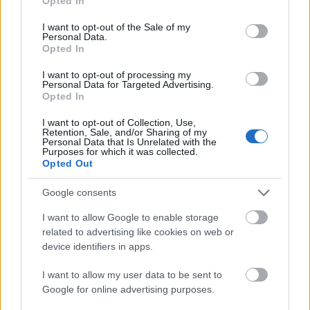
Opted In
szüksége lett volna akkoriban biztos pontokra. A
use your data for below specified purposes in below Google
férfias mozi nyomában a lányok szórakoztatása: a
consent section.
I want to opt-out of the Sale of my
Personal Data.
Nem férek a bőrödbe
($22.2m/$110.2m) még tartotta
Opted In
Lindsay Lohan sztár-ígéretét és új löketet adott
Jamie Lee Curtisnek. A Disney-remake a stúdió
I want to opt-out of processing my
negyedik legsikeresebb bemutatója lett 2003-ban.
Personal Data for Targeted Advertising.
Opted In
errefelé
I want to opt-out of Collection, Use,
Az
Oviapu
nak jutott a szerep, hogy némi életet
Retention, Sale, and/or Sharing of my
Personal Data that Is Unrelated with the
leheljen a magyar mozikba. Eddie Murphy
Purposes for which it was collected.
bohóckodása kellemes augusztusi pályát talált
Opted Out
magának, így végül a number one pozíció után a
200.000-es küszöb előtt állapodott meg. A
Google consents
színésznek azóta se volt nagyobb sikere a magyarok
I want to allow Google to enable storage
előtt. Ez Vin Diesel és a
Túl mindenen
esetéről nem
related to advertising like cookies on web or
mondható el, már csak a nagy franchise-címek miatt
device identifiers in apps.
sem. A mezei krimi viszont nem pergett rosszul,
köszönhetően a nihilnek, amit kinézett magának.
I want to allow my user data to be sent to
Félszázezren azonosultak a cím sugallta érzéssel.
Google for online advertising purposes.