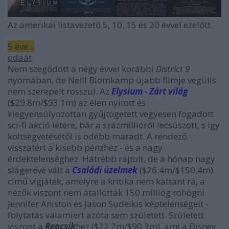
Az amerikai listavezető 5, 10, 15 és 20 évvel ezelőtt.
5 éve...
odaát
Nem szegődött a négy évvel korábbi
District 9
nyomában, de Neill Blomkamp újabb filmje végülis
nem szerepelt rosszul. Az
Elysium - Zárt világ
($29.8m/$93.1m) az élen nyitott és
kiegyensúlyozottan gyűjtögetett vegyesen fogadott
sci-fi akció létére, bár a százmillióról lecsúszott, s így
költségvetésétől is odébb maradt. A rendező
visszatért a kisebb pénzhez - és a nagy
érdektelenséghez. Hátrébb rajtolt, de a hónap nagy
slágerévé vált a
Családi üzelmek
($26.4m/$150.4m)
című vígjáték, amelyre a kritika nem kattant rá, a
nézők viszont nem átallották 150 millióg röhögni
Jennifer Aniston és Jason Sudeikis képtelenségeit -
folytatás valamiért azóta sem született. Született
viszont a
Repcsik
hez ($22.2m/$90.3m), ami a Disney