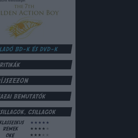
lalunk felelősséget