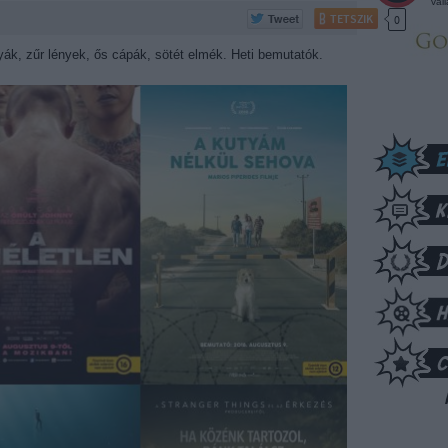
vál
TETSZIK
0
yák, zűr lények, ős cápák, sötét elmék. Heti bemutatók.