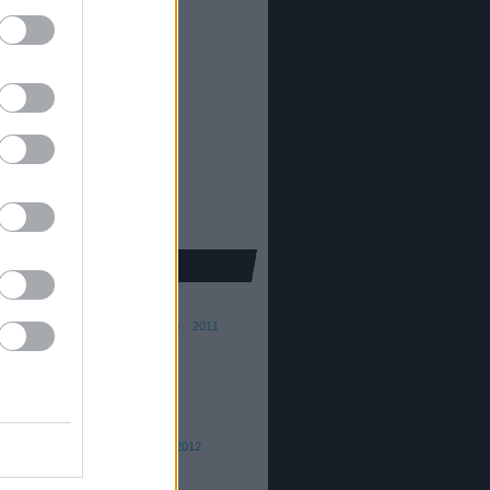
81
)
5319
)
41
)
alom
(
22
)
khaz
(
96
)
ura
(
5
)
pic
(
30
)
kron
(
251
)
25
)
e
(
139
)
ba Ferenc
015
2014
2013
2012
2011
010
2009
2008
ai András
016
2015
th Barna
015/16
2014/15
2013
2012
 Dániel