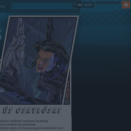
rss
oldalon található tartalmak kizárólag
éven felülieknek ajánlottak.
elinkelt video- és hanganyagok tartalmáért nem