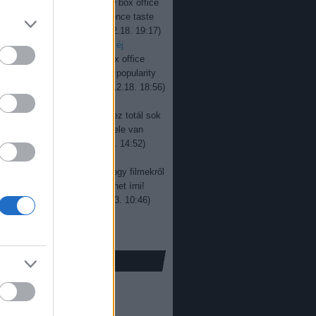
jevan:
Interesting to see how box office
ers change over time. Audience taste
y keeps evolving, ...
(
2025.12.18. 19:17
)
r box office: százegymillió éj
jevan:
Good read overall. Box office
rs don’t always reflect real popularity
re, especially wit...
(
2025.12.18. 18:56
)
r box office: sötét út
a:
Rengeteg kritika van itt, ez totál sok
! Gratulálunk! Egy jó film tele van
ál jobb képek...
(
2024.05.13. 14:52
)
i bemutatónaptár 2019
a:
Nem gondoltam volna, hogy filmekről
 sokat és ennyi érdekeset lehet írni!
njük a cikket!...
(
2023.07.03. 10:46
)
ox office: új élmény
só 20
ofilm
(
16
)
00
)
ffice
(
398
)