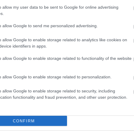
dvd
(
o allow my user data to be sent to Google for online advertising
film
(
agyar box
szinkronhangok:
s.
ffice: a
éretlenségi
fun
(
zörnyek
irod
to allow Google to send me personalized advertising.
oldusa
jate
kult
o allow Google to enable storage related to analytics like cookies on
offto
evice identifiers in apps.
szin
tv
(
5
usa box office: új
o allow Google to enable storage related to functionality of the website
zen
élmény
o allow Google to enable storage related to personalization.
Zala
0985
2
o allow Google to enable storage related to security, including
2
cation functionality and fraud prevention, and other user protection.
Bajt
2
 felhasználói tartalomnak minősülnek, értük a
szolgáltatás technikai
Néme
m ellenőrzi. Kifogás esetén forduljon a blog szerkesztőjéhez. Részletek a
CONFIRM
2
ban
.
Cseh