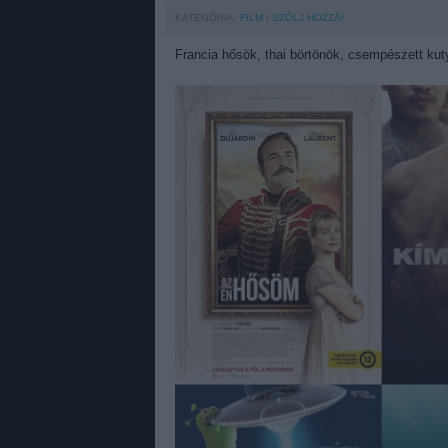
KATEGÓRIA:
FILM
SZÓLJ HOZZÁ!
Francia hősök, thai börtönök, csempészett kut