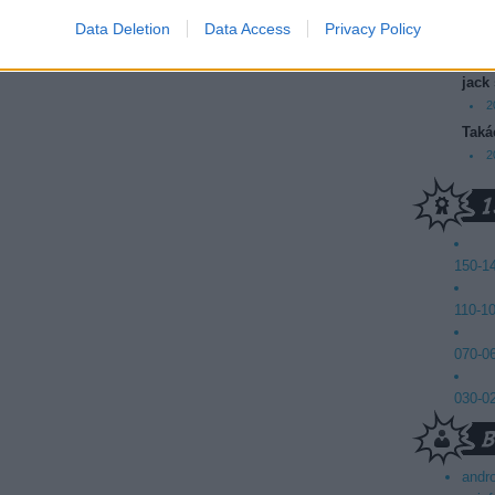
2
Data Deletion
Data Access
Privacy Policy
lépés Facebookkal
Mics
2
jack
2
Taká
2
150-1
110-1
070-0
030-0
andr