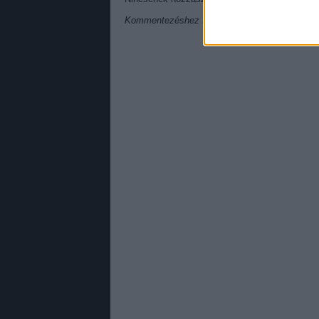
Kommentezéshez
lépj be
, vagy
regisztrálj
! ‐
Be