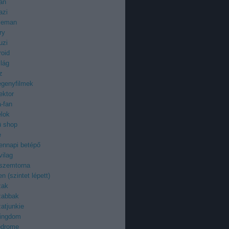
an
azi
ieman
ry
uzi
roid
ilág
z
egenyfilmek
ektor
-fan
élok
ü shop
e
ennapi betépő
vilag
 szemtorna
n (szintet lépett)
zak
zabbak
atjunkie
kingdom
odrome