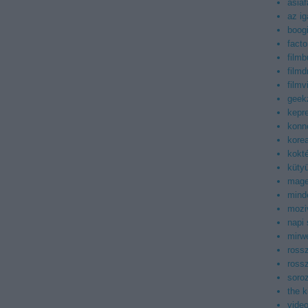
asiaf
az ig
boog
facto
filmb
filmd
filmv
geek
kepr
konn
korea
kokt
küty
mag
mind
mozi
napi
mirwe
ross
ross
soroz
the 
vide