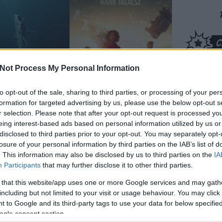
Not Process My Personal Information
to opt-out of the sale, sharing to third parties, or processing of your per
formation for targeted advertising by us, please use the below opt-out s
r selection. Please note that after your opt-out request is processed y
eing interest-based ads based on personal information utilized by us or
disclosed to third parties prior to your opt-out. You may separately opt-
elv
formátum
forgalmazó
RT
IMDb
losure of your personal information by third parties on the IAB’s list of
. This information may also be disclosed by us to third parties on the
IA
onizált
2D
Big Bang
-
6.4
Participants
that may further disclose it to other third parties.
tos
Dobr
 that this website/app uses one or more Google services and may gath
nem t
tos
2D
Vertigo
92%
7.0
including but not limited to your visit or usage behaviour. You may click 
rossz
 to Google and its third-party tags to use your data for below specifi
(
2026
tos
2D
Cirko
-
7.8
ogle consent section.
kriti