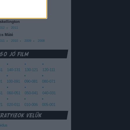
013
2012
oda Dániel
013
 skellington
012
2011
cs Máté
011
2010
2009
2008
41
140-131
130-121
120-111
01
100-091
090-081
080-071
61
060-051
050-041
040-031
21
020-011
010-006
005-001
oidus