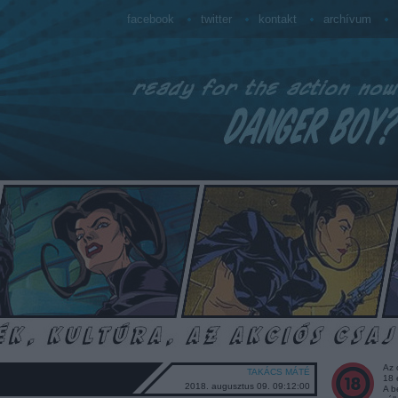
facebook
twitter
kontakt
archívum
Az 
TAKÁCS MÁTÉ
18 
2018. augusztus 09. 09:12:00
A b