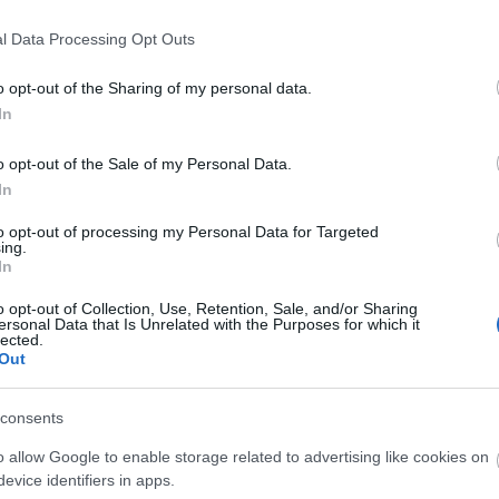
jacy
onizált
2D / 3D
Big Bang
-
6.2
numb
l Data Processing Opt Outs
reall
onizált
2D / 3D / IMAX 3D / 4DX
InterCom
-
6.8
magya
i
o opt-out of the Sharing of my personal data.
jacy
In
numbe
ronizált
2D
Forum
19%
5.5
anymo
magya
o opt-out of the Sale of my Personal Data.
Kerm
In
munka
jobbn
to opt-out of processing my Personal Data for Targeted
ing.
haza
In
y
drama
intercom
romance
adaptation
Kerm
ig bang media
vertigo media
heti bemutatok
ilyen
o opt-out of Collection, Use, Retention, Sale, and/or Sharing
Köszö
az en hösöm
a prayer before dawn
ersonal Data that Is Unrelated with the Purposes for which it
usa b
lected.
Out
Utol
consents
150j
o allow Google to enable storage related to advertising like cookies on
bd
(
1
evice identifiers in apps.
boxo