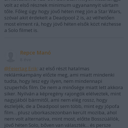
volt az első résznek minimum ugyanannyit vártam
tőle. Főleg úgy hogy jövő héten meg jön a Star Wars,
szóval akit érdekelt a Deadpool 2 is, az vélhetően
most elment rá, hogy jövő héten elsők közt nézhesse
a Solo filmet is.
Repce Manó
8 éve
@Feiertag Erik
: az első részt hatalmas
reklámkampány előzte meg, ami miatt mindenki
tudta, hogy lesz egy ilyen, nem mindennapi
szuperhős film. De nem a minősége miatt lett akkora
siker. Nyilván a képregény rajongók elélveztek, mint
nagyjából bármitől, ami nem elég rossz, hogy
észleljék, de a Deadpool sem több, mint egy jópofa
film... plusz uborkaszezonban került moziba, ahol
nem volt alternatíva, mint most, előtte Bosszúállók,
jövő héten Solo, bőven van választék... és persze