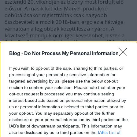
esztendő 20. víkendjén ez bizony most fordult elő
először. A másik két idei Marvel-produkció
debütálásakor regisztráltak csak nagyobb
összbevételt a mozik 2018-ban, ergo ez a hétvége
várhatóan a legjobbak között lesz a nyáron. A
következő mondjuk nem ígér kevesebbet, hiszen a
Solo: Egy Star Wars-történet
célozza meg a 150 millió
dollárt.
Blog -
Do Not Process My Personal Information
> a top 10 (hivatalos becsült adatok)
If you wish to opt-out of the sale, sharing to third parties, or
#
film
hétvégi
processing of your personal or sensitive information for
bevétel
targeted advertising by us, please use the below opt-out
1
Deadpool 2.
$125.0m
section to confirm your selection. Please note that after your
2
Bosszúállók: Végtelen háború
$28.6m
opt-out request is processed you may continue seeing
interest-based ads based on personal information utilized by
3
Könyvklub
$12.5m
us or personal information disclosed to third parties prior to
4
A partiállat
$7.7m
your opt-out. You may separately opt-out of the further
5
Breaking In
$6.5m
disclosure of your personal information by third parties on the
6
Kutyaparádé
$6.0m
IAB’s list of downstream participants. This information may
7
Átejtve
$4.2m
also be disclosed by us to third parties on the
IAB’s List of
8
Hang nélkül
$3.9m