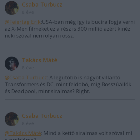
Csaba Turbucz
8 éve
@Feiertag Erik
:USA-ban még így is bucira fogja verni
az X-Men filmeket ez a rész is.300 millió azért kinéz
neki szóval nem olyan rossz.
Takács Máté
8 éve
@Csaba Turbucz
: A legutóbb is nagyot villantó
Transformers és DC, mint feldobó, míg Bosszúállók
és Deadpool, mint siralmas? Right.
Csaba Turbucz
8 éve
@Takács Máté
: Mind a kettő siralmas volt szóval mi
a probléma?