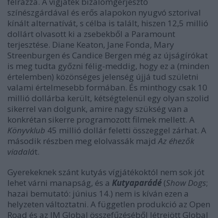
felrázza. A vígjáték bizalomgerjesztő
színészgárdával és erős alapokon nyugvó sztorival
kínált alternatívát, s célba is talált, hiszen 12,5 millió
dollárt olvasott ki a zsebekből a Paramount
terjesztése. Diane Keaton, Jane Fonda, Mary
Streenburgen és Candice Bergen még az újságírókat
is meg tudta győzni félig-meddig, hogy ez a (minden
értelemben) közönséges jelenség újjá tud születni
valami értelmesebb formában. És minthogy csak 10
millió dollárba került, kétségtelenül egy olyan szolid
sikerrel van dolgunk, amire nagy szükség van a
konkrétan sikerre programozott filmek mellett. A
Könyvklub
45 millió dollár feletti összeggel zárhat. A
második részben meg elolvassák majd
Az éhezők
viadalá
t.
Gyerekeknek szánt kutyás vígjátékoktól nem sok jót
lehet várni manapság, és a
Kutyaparádé
(
Show Dogs
;
hazai bemutató: június 14.) nem is kíván ezen a
helyzeten változtatni. A független produkció az Open
Road és az IM Global összefűzéséből létrejött Global