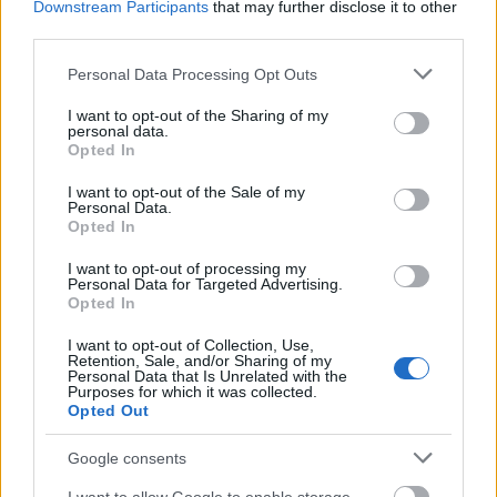
Downstream Participants
that may further disclose it to other
9
Túl szexi lány
$3.7m
third parties.
10
Rampage - Tombolás
$3.4m
10
RBG
$1.2m
Please note that this website/app uses one or more Google
Personal Data Processing Opt Outs
services and may gather and store information including but
not limited to your visit or usage behaviour. You may click to
I want to opt-out of the Sharing of my
personal data.
grant or deny consent to Google and its third-party tags to
Opted In
use your data for below specified purposes in below Google
Címkék:
fox
box office
marvel
comedy
paramount
sequel
consent section.
ryan reynolds
children movie
deadpool 2
book club
global
I want to opt-out of the Sale of my
Personal Data.
road
show dogs
Opted In
I want to opt-out of processing my
Personal Data for Targeted Advertising.
Opted In
Ajánlott bejegyzések:
I want to opt-out of Collection, Use,
Retention, Sale, and/or Sharing of my
Personal Data that Is Unrelated with the
Purposes for which it was collected.
magyar box office: no para
Opted Out
Google consents