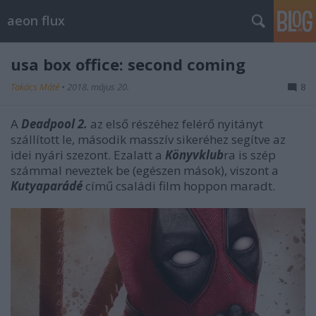
aeon flux
usa box office: second coming
Takács Máté
•
2018. május 20.
8
A
Deadpool 2.
az első részéhez felérő nyitányt
szállított le, második masszív sikeréhez segítve az
idei nyári szezont. Ezalatt a
Könyvklub
ra is szép
számmal neveztek be (egészen mások), viszont a
Kutyaparádé
című családi film hoppon maradt.