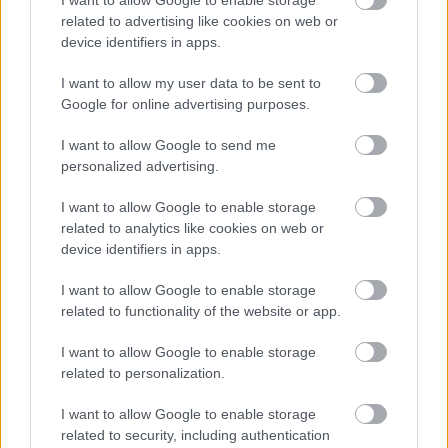
I want to allow Google to enable storage
related to advertising like cookies on web or
magyar box office: játékháború
device identifiers in apps.
I want to allow my user data to be sent to
Google for online advertising purposes.
szinkronhangok: rocketman
I want to allow Google to send me
personalized advertising.
I want to allow Google to enable storage
related to analytics like cookies on web or
magyar box office: a szörnyek koldusa
device identifiers in apps.
I want to allow Google to enable storage
related to functionality of the website or app.
usa box office: szörnyek mamija
I want to allow Google to enable storage
related to personalization.
I want to allow Google to enable storage
related to security, including authentication