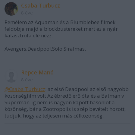
Csaba Turbucz
8 éve
Remélem az Aquaman és a Blumblebee filmek
feldobja majd a blockbustereket mert ez a nyár
katasztrófa elé nézz.
Avengers,Deadpool,Solo.Siralmas.
Repce Manó
8 éve
@Csaba Turbucz
: az első Deadpool az első nagyobb
közönségfilm volt Az ébredő erő óta és a Batman v
Superman-ig nem is nagyon kapott hasonlót a
közönség, bár a Zootropolis is szép bevételt hozott,
tudjuk, hogy az teljesen más célközönség.