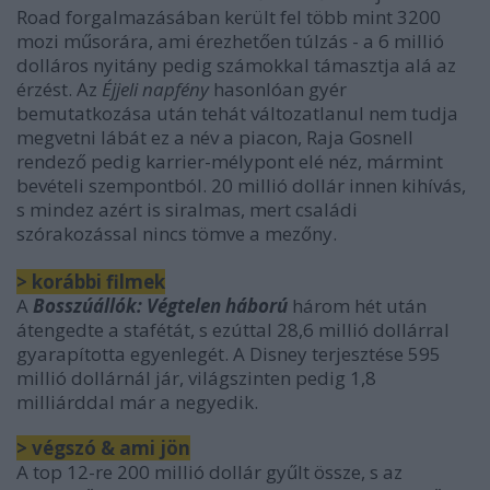
Road forgalmazásában került fel több mint 3200
mozi műsorára, ami érezhetően túlzás - a 6 millió
dolláros nyitány pedig számokkal támasztja alá az
érzést. Az
Éjjeli napfény
hasonlóan gyér
bemutatkozása után tehát változatlanul nem tudja
megvetni lábát ez a név a piacon, Raja Gosnell
rendező pedig karrier-mélypont elé néz, mármint
bevételi szempontból. 20 millió dollár innen kihívás,
s mindez azért is siralmas, mert családi
szórakozással nincs tömve a mezőny.
> korábbi filmek
A
Bosszúállók: Végtelen háború
három hét után
átengedte a stafétát, s ezúttal 28,6 millió dollárral
gyarapította egyenlegét. A Disney terjesztése 595
millió dollárnál jár, világszinten pedig 1,8
milliárddal már a negyedik.
> végszó & ami jön
A top 12-re 200 millió dollár gyűlt össze, s az