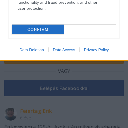
Szólj hozzá!
functionality and fraud prevention, and other
user protection.
A hozzászóláshoz be kell lépned!
CONFIRM
Data Deletion
Data Access
Privacy Policy
VAGY
Feiertag Erik
8 éve
Én keveslem a 125-öt. Azok után milyen visszhangja