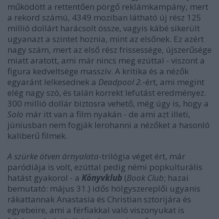
működött a rettentően pörgő reklámkampány, mert
a rekord számú, 4349 moziban látható új rész 125
millió dollárt harácsolt össze, vagyis kábé sikerült
ugyanazt a szintet hoznia, mint az elsőnek. Ez azért
nagy szám, mert az első rész frissessége, újszerűsége
miatt aratott, ami már nincs meg ezúttal - viszont a
figura kedveltsége masszív. A kritika és a nézők
egyaránt lelkesednek a
Deadpool 2.
-ért, ami megint
elég nagy szó, és talán korrekt lefutást eredményez.
300 millió dollár biztosra vehető, még úgy is, hogy a
Solo
már itt van a film nyakán - de ami azt illeti,
júniusban nem fogják lerohanni a nézőket a hasonló
kaliberű filmek.
A szürke ötven árnyalata
-trilógia véget ért, már
paródiája is volt, ezúttal pedig némi popkulturális
hatást gyakorol - a
Könyvklub
(
Book Club
; hazai
bemutató: május 31.) idős hölgyszereplői ugyanis
rákattannak Anastasia és Christian sztorijára és
egyebeire, ami a férfiakkal való viszonyukat is