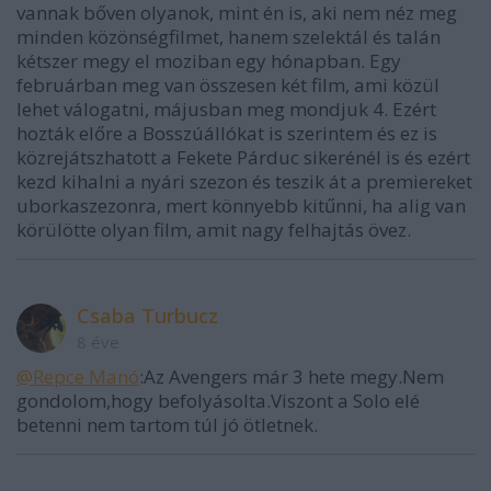
vannak bőven olyanok, mint én is, aki nem néz meg
minden közönségfilmet, hanem szelektál és talán
kétszer megy el moziban egy hónapban. Egy
februárban meg van összesen két film, ami közül
lehet válogatni, májusban meg mondjuk 4. Ezért
hozták előre a Bosszúállókat is szerintem és ez is
közrejátszhatott a Fekete Párduc sikerénél is és ezért
kezd kihalni a nyári szezon és teszik át a premiereket
uborkaszezonra, mert könnyebb kitűnni, ha alig van
körülötte olyan film, amit nagy felhajtás övez.
Csaba Turbucz
8 éve
@Repce Manó
:Az Avengers már 3 hete megy.Nem
gondolom,hogy befolyásolta.Viszont a Solo elé
betenni nem tartom túl jó ötletnek.