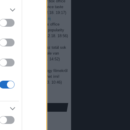
jevan:
Interesting to see how box office
ers change over time. Audience taste
y keeps evolving, ...
(
2025.12.18. 19:17
)
r box office: százegymillió éj
jevan:
Good read overall. Box office
rs don’t always reflect real popularity
re, especially wit...
(
2025.12.18. 18:56
)
r box office: sötét út
a:
Rengeteg kritika van itt, ez totál sok
! Gratulálunk! Egy jó film tele van
ál jobb képek...
(
2024.05.13. 14:52
)
i bemutatónaptár 2019
a:
Nem gondoltam volna, hogy filmekről
 sokat és ennyi érdekeset lehet írni!
njük a cikket!...
(
2023.07.03. 10:46
)
ox office: új élmény
só 20
ofilm
(
16
)
00
)
ffice
(
398
)