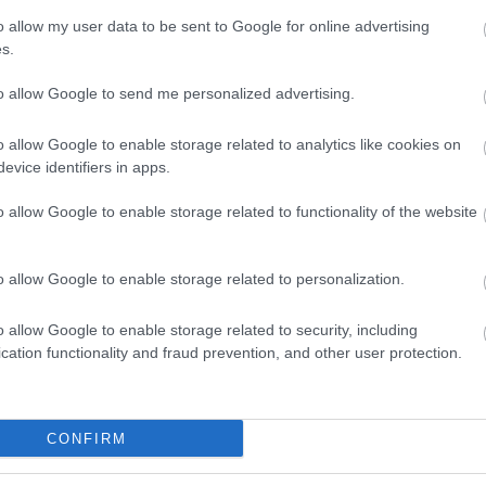
dvd
(
o allow my user data to be sent to Google for online advertising
film
(
s.
fun
(
irod
to allow Google to send me personalized advertising.
jate
kult
o allow Google to enable storage related to analytics like cookies on
offto
evice identifiers in apps.
szin
tv
(
5
o allow Google to enable storage related to functionality of the website
zen
o allow Google to enable storage related to personalization.
Zala
2
o allow Google to enable storage related to security, including
2
cation functionality and fraud prevention, and other user protection.
Bajt
2
Néme
ller mariann
szabo mate
földes eszter
CONFIRM
uip duna film
speier david
makranczi zalan
2
menszator magdolna
zakarias eva
bertalan agnes
Cseh