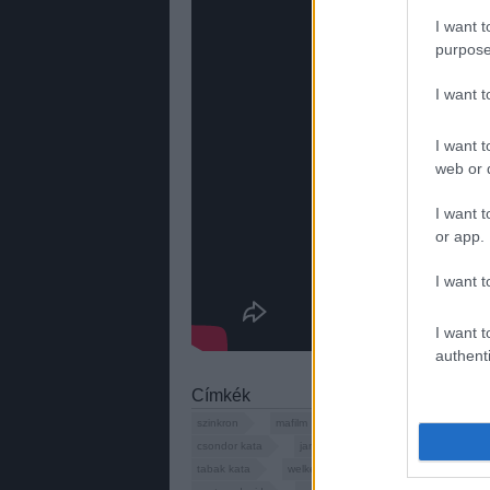
I want t
purpose
I want 
I want t
web or d
I want t
or app.
I want t
I want t
authenti
Címkék
szinkron
mafilm
marcia gay harden
pe
csondor kata
jamie dornan
dakota johnson
tabak kata
welker gabor
sörös sandor