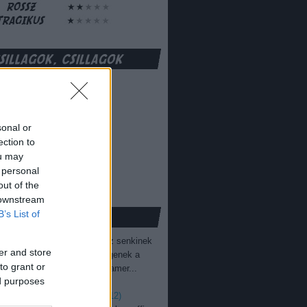
sonal or
ection to
ou may
 personal
out of the
 downstream
B’s List of
ovolszky Miklós:
Amúgy az senkinek
er and store
űnt fel, hogy itt nem az idegenek a
to grant or
fiúk. Itt az történt, hogy az amer...
ed purposes
.06.04. 05:27
)
ka: csatahajó [battleship] (2012)