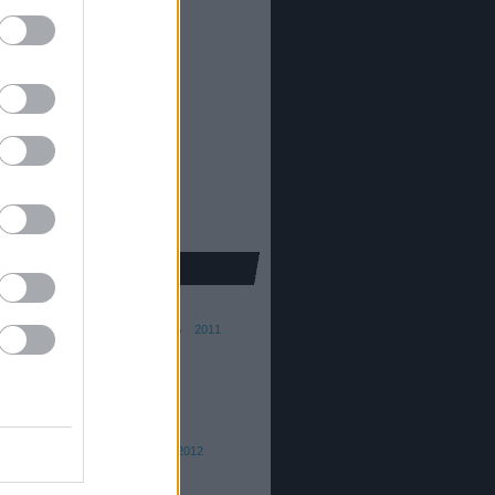
81
)
5319
)
41
)
alom
(
22
)
khaz
(
96
)
ura
(
5
)
pic
(
30
)
kron
(
251
)
25
)
e
(
139
)
ba Ferenc
015
2014
2013
2012
2011
010
2009
2008
ai András
016
2015
th Barna
015/16
2014/15
2013
2012
 Dániel