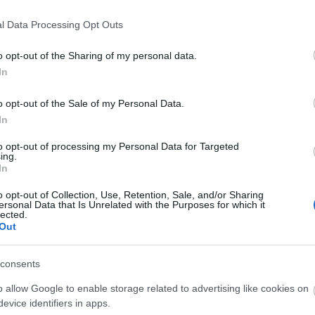
jacy
hn Emmet Tracy) – Seder Gábor
numb
Bokenfohr) – Mayer Maxim
l Data Processing Opt Outs
reall
 Hoechlin) – Makranczi Zalán
magya
Johnson) – Menszátor Magdolna
o opt-out of the Sharing of my personal data.
jacy
In
numbe
bi magyar hangok:
anymo
mre, Hegedűs Miklós, Hirling Judit, Kapácsy Miklós, Kassai
magya
o opt-out of the Sale of my Personal Data.
g Balázs, Lázár Erika, Pásztor Tibor, Simon Aladár, Sörös
Kerm
In
zórádi Erika, Téglás Judit, Turi Bálint
munka
jobbn
to opt-out of processing my Personal Data for Targeted
változat munkatársai:
ing.
haza
ím: Bozai József
In
Kerm
szöveg: Speier Dávid
ilyen
ngmérnök: Illés Gergely
o opt-out of Collection, Use, Retention, Sale, and/or Sharing
Köszö
és vágó: Simkóné Varga Erzsébet
ersonal Data that Is Unrelated with the Purposes for which it
usa b
lected.
ető: Gelencsér Adrienne
Out
Utol
nrendező: Tabák Kata
stúdió: Mafilm
consents
azza a UIP-Duna Film
150j
o allow Google to enable storage related to advertising like cookies on
bd
(
1
evice identifiers in apps.
boxo