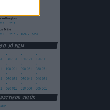
013
2012
oda Dániel
013
 skellington
012
2011
cs Máté
011
2010
2009
2008
41
140-131
130-121
120-111
01
100-091
090-081
080-071
61
060-051
050-041
040-031
21
020-011
010-006
005-001
oidus