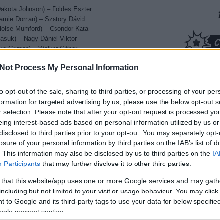
Dakota Johnson) – Földes Eszter
Jamie Dornan) – Szatory Dávid
loise Mumford) – Csondor Kata
Rasuk) – Nagy Dániel Viktor
Luke Grimes) – Welker Gábor
ia Gay Harden) – Kocsis Judit
Not Process My Personal Information
ita Ora) – Peller Mariann
 Martini) – Sarádi Zsolt
ic Johnson) – Zámbori Soma
to opt-out of the sale, sharing to third parties, or processing of your per
binne Lee) – Bertalan Ágnes
formation for targeted advertising by us, please use the below opt-out s
ce-Francis) – Zakariás Éva
r selection. Please note that after your opt-out request is processed y
Masterson) – Andrádi Zsanett
eing interest-based ads based on personal information utilized by us or
uce Altman) – Fazekas István
disclosed to third parties prior to your opt-out. You may separately opt-
h LaThrop) – Berkes Boglárka
losure of your personal information by third parties on the IAB’s list of
s (Paul Duchart) – Haagen Imre
. This information may also be disclosed by us to third parties on the
IA
n Corns) – Sörös Miklós
Participants
that may further disclose it to other third parties.
t Daugherty) – Szabó Máté
Dobr
ten Alter) – Nádasi Veronika
 that this website/app uses one or more Google services and may gath
nem t
ielle Kebbel) – Bognár Anna
including but not limited to your visit or usage behaviour. You may click 
rossz
ro Kanagawa) – Szatmári Attila
 to Google and its third-party tags to use your data for below specifi
(
2026
rci T. House) – Gruber Zita
ogle consent section.
kriti
e Lough-Haggquist) – Madarász Éva