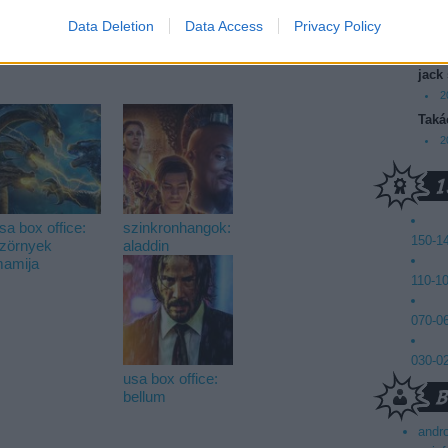
saradi zsolt
nadasi veronika
simkone varga erzsebet
2
madarasz eva
gelencser adrienne
fazekas istvan
Data Deletion
Data Access
Privacy Policy
Mics
eed
2
jack
2
Taká
2
sa box office:
szinkronhangok:
150-1
zörnyek
aladdin
amija
110-1
070-0
030-0
usa box office:
bellum
andr