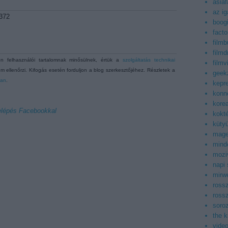
asiaf
az ig
3372
boog
facto
filmb
filmd
 felhasználói tartalomnak minősülnek, értük a
szolgáltatás technikai
filmv
m ellenőrzi. Kifogás esetén forduljon a blog szerkesztőjéhez. Részletek a
geek
ban
.
kepr
konn
korea
lépés Facebookkal
kokt
küty
mag
mind
mozi
napi
mirwe
ross
ross
soroz
the 
vide