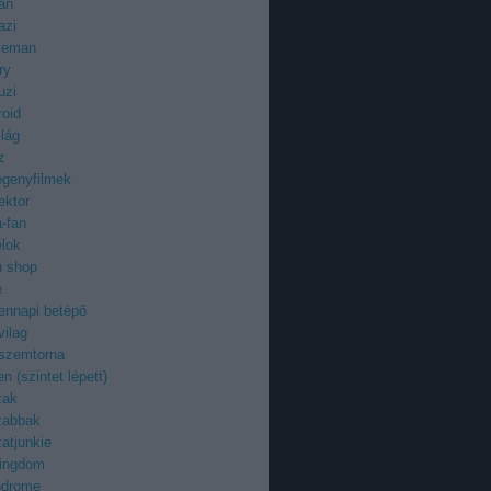
an
azi
ieman
ry
uzi
roid
ilág
z
egenyfilmek
ektor
-fan
élok
ü shop
e
ennapi betépő
vilag
 szemtorna
n (szintet lépett)
zak
zabbak
atjunkie
kingdom
odrome