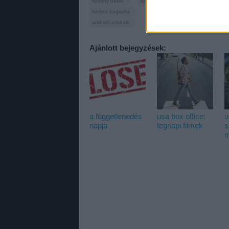
szatory david
seder gabor
zambori soma
berkes boglarka
illes gergely
kocsis judit
andradi zsanett
bognar anna
fifty shades fr
Ajánlott bejegyzések:
a függetlenedés
usa box office:
u
napja
tegnapi filmek
s
m