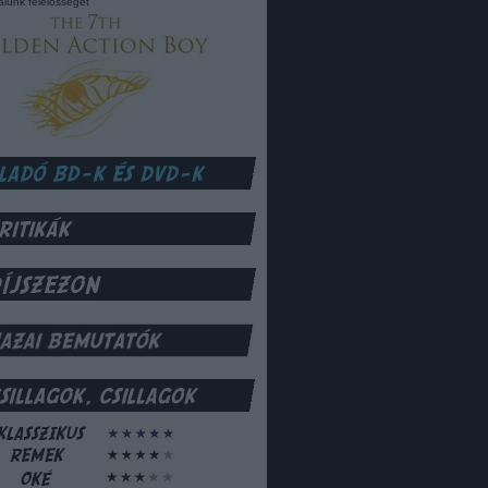
lalunk felelősséget