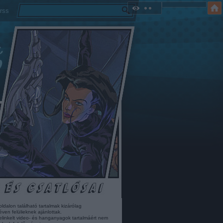
rss
oldalon található tartalmak kizárólag
éven felülieknek ajánlottak.
elinkelt video- és hanganyagok tartalmáért nem