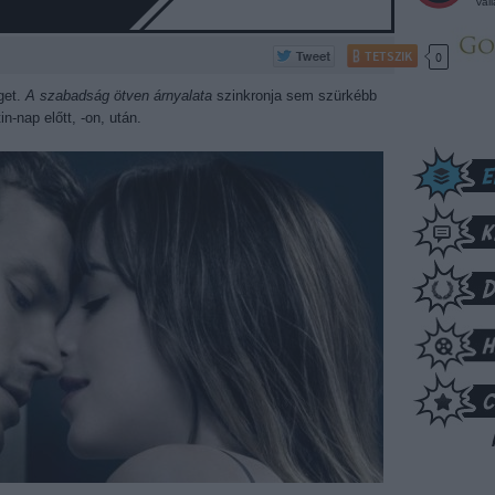
vál
TETSZIK
0
get.
A szabadság ötven árnyalata
szinkronja sem szürkébb
n-nap előtt, -on, után.