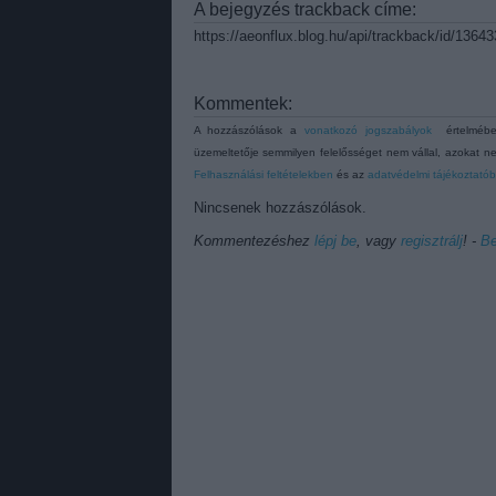
A bejegyzés trackback címe:
https://aeonflux.blog.hu/api/trackback/id/1364
Kommentek:
A hozzászólások a
vonatkozó jogszabályok
értelmében
üzemeltetője semmilyen felelősséget nem vállal, azokat ne
Felhasználási feltételekben
és az
adatvédelmi tájékoztató
Nincsenek hozzászólások.
Kommentezéshez
lépj be
, vagy
regisztrálj
! ‐
Be