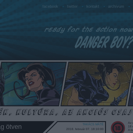
facebook
twitter
kontakt
archívum
Az 
TAKÁCS MÁTÉ
g ötven
18 
2018. február 07. 18:10:00
A b