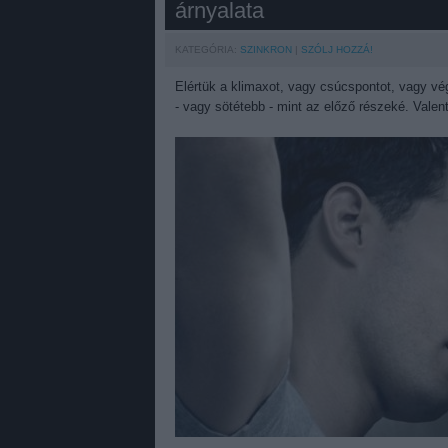
árnyalata
KATEGÓRIA:
SZINKRON
SZÓLJ HOZZÁ!
Elértük a klimaxot, vagy csúcspontot, vagy vé
- vagy sötétebb - mint az előző részeké. Valenti