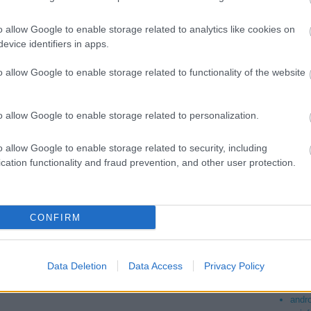
2
Mics
o allow Google to enable storage related to analytics like cookies on
2
evice identifiers in apps.
jack
2
o allow Google to enable storage related to functionality of the website
Taká
2
sa box office:
szinkronhangok:
o allow Google to enable storage related to personalization.
zörnyek
átkozottul
amija
veszett,
o allow Google to enable storage related to security, including
sokkolóan
gonosz és
cation functionality and fraud prevention, and other user protection.
150-1
hitvány
110-1
CONFIRM
070-0
030-0
Data Deletion
Data Access
Privacy Policy
andr