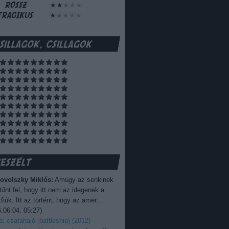
ovolszky Miklós:
Amúgy az senkinek
űnt fel, hogy itt nem az idegenek a
fiúk. Itt az történt, hogy az amer...
.06.04. 05:27
)
ka: csatahajó [battleship] (2012)