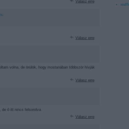
Válasz erre
wulff
hu
Válasz erre
tam volna, de örülök, hogy mostanában többször hívják
Válasz erre
de ő itt nincs felsorolva.
Válasz erre