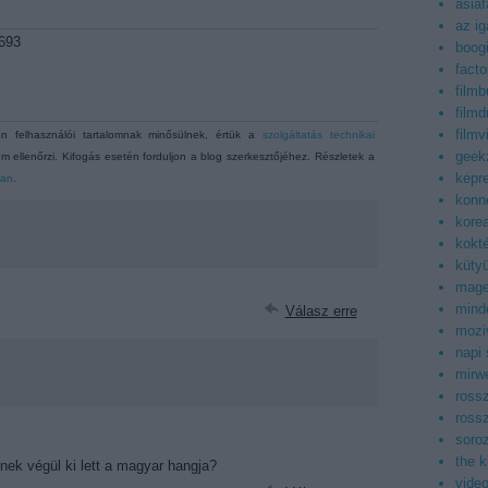
asiaf
az ig
8693
boog
facto
filmb
filmd
filmv
 felhasználói tartalomnak minősülnek, értük a
szolgáltatás technikai
geek
m ellenőrzi. Kifogás esetén forduljon a blog szerkesztőjéhez. Részletek a
kepr
ban
.
konn
korea
kokt
küty
mag
mind
Válasz erre
mozi
napi
mirwe
ross
ross
soroz
the 
nek végül ki lett a magyar hangja?
vide