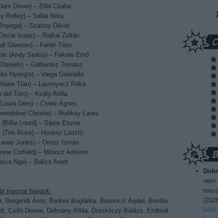
dam Driver) – Zöld Csaba
y Ridley) – Sallai Nóra
Boyega) – Szatory Dávid
scar Isaac) – Rajkai Zoltán
l Gleeson) – Fehér Tibor
ér (Andy Serkis) – Fekete Ernő
Daniels) – Galbenisz Tomasz
ta Nyong'o) – Varga Gabriella
 Marie Tran) – Laurinyecz Réka
 del Toro) – Király Attila
(Laura Dern) – Csere Ágnes
ndoline Christie) – Ruttkay Laura
(Billie Lourd) – Sipos Eszter
s (Tim Rose) – Horányi László
ewis Jones) – Orosz István
mione Corfield) – Mórocz Adrienn
nica Ngo) – Bálizs Anett
Dobr
k Oz) – Szacsvay László
nem t
rossz
bi magyar hangok:
(
2026
ván, Bergendi Áron, Berkes Boglárka, Besenczi Árpád, Bordás
kriti
t, Csifó Dorina, Dolmány Attila, Draskóczy Balázs, Endrédi