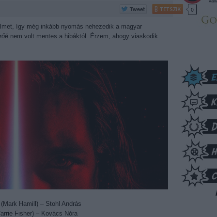
vál
TETSZIK
0
s-filmet, így még inkább nyomás nehezedik a magyar
rő
é nem volt mentes a hibáktól. Érzem, ahogy viaskodik
(Mark Hamill) – Stohl András
arrie Fisher) – Kovács Nóra