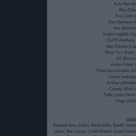
Kylo Ren (A
Rey (Dais
Finn (John 
Poe Dameron (O
Hux (Domhnal
Snoke Legfőbb Vez
C3-PO (Anthony 
Maz Kanata (Lupi
Rose Tico (Kelly
DJ (Benicio
Amilyn Holdo 
Phasma százados (Gwe
Connix hadnagy 
Ackbar admiráli
Canady (Mark L
Tallie Lintra (Her
Paige (Vero
Yoda (Fran
továb
Barabás Kiss Zoltán, Barát Attila, Baráth Ist
János, Bor László, Czető Roland, Czető Zsanet