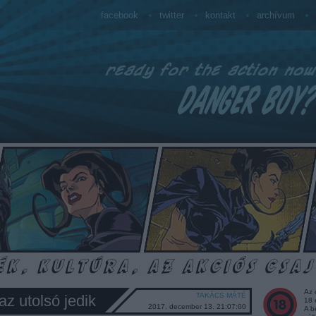
facebook
twitter
kontakt
archívum
Az 
TAKÁCS MÁTÉ
az utolsó jedik
18 
2017. december 13. 21:07:00
A b