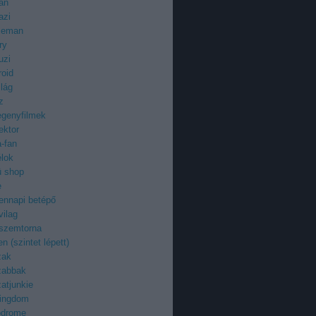
an
azi
ieman
ry
uzi
roid
ilág
z
egenyfilmek
ektor
-fan
élok
ü shop
e
ennapi betépő
vilag
 szemtorna
n (szintet lépett)
zak
zabbak
atjunkie
kingdom
odrome