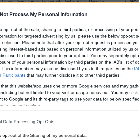
jacy
ti Barbara, Gardi Tamás, Gruber Zita, Gulás Fanni, Hegedüs
numb
r, Juhász Zoltán, Kapácsy Miklós, Kautzky Armand, Király
reall
ocsis Judit, Mérai Katalin, Miklós Eponin, Minárovits Péter,
Not Process My Personal Information
magya
szi Tamás, Pál Tamás, Petridisz Hrisztosz, Posta Viktor,
jacy
 Sörös Miklós, Szabó Andor, Szabó P. Szilveszter, Szrna
to opt-out of the sale, sharing to third parties, or processing of your per
numbe
, Varga Gábor, Varga Rókus, Vida Bálint, Zakariás Éva
formation for targeted advertising by us, please use the below opt-out s
anymo
r selection. Please note that after your opt-out request is processed y
magya
változat munkatársai:
eing interest-based ads based on personal information utilized by us or
Kerm
Blahut Viktor, Petőcz István
disclosed to third parties prior to your opt-out. You may separately opt-
munka
: Kránitz Lajos András
losure of your personal information by third parties on the IAB’s list of
jobbn
ó: Kránitz Bence
. This information may also be disclosed by us to third parties on the
IA
haza
ezető: Németh Piroska
Participants
that may further disclose it to other third parties.
Kerm
endező: Dobay Brigitta
ilyen
iós vezető: Máhr Rita
 that this website/app uses one or more Google services and may gath
Köszö
including but not limited to your visit or usage behaviour. You may click 
usa b
údió: SDI Media
 to Google and its third-party tags to use your data for below specifi
Utol
azza a Fórum Hungary
ogle consent section.
l Data Processing Opt Outs
150j
bd
(
1
o opt-out of the Sharing of my personal data.
boxo