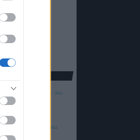
81
)
5319
)
41
)
alom
(
22
)
khaz
(
96
)
ura
(
5
)
pic
(
30
)
kron
(
251
)
25
)
e
(
139
)
ba Ferenc
015
2014
2013
2012
2011
010
2009
2008
ai András
016
2015
th Barna
015/16
2014/15
2013
2012
 Dániel