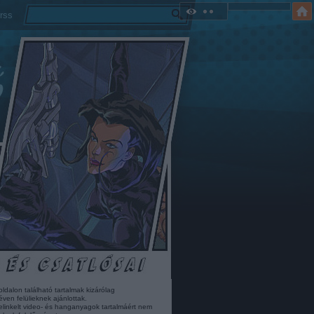
rss
oldalon található tartalmak kizárólag
éven felülieknek ajánlottak.
elinkelt video- és hanganyagok tartalmáért nem