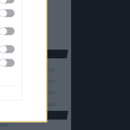
013
2012
oda Dániel
013
 skellington
012
2011
cs Máté
011
2010
2009
2008
41
140-131
130-121
120-111
01
100-091
090-081
080-071
61
060-051
050-041
040-031
21
020-011
010-006
005-001
oidus