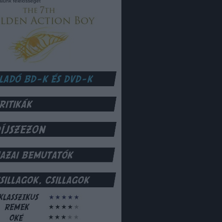
lalunk felelősséget