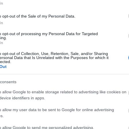
In
dvd
(
film
(
o opt-out of the Sale of my Personal Data.
fun
(
irod
In
jate
to opt-out of processing my Personal Data for Targeted
kult
ing.
offto
In
szin
tv
(
5
o opt-out of Collection, Use, Retention, Sale, and/or Sharing
zen
ersonal Data that Is Unrelated with the Purposes for which it
lected.
Out
Zala
consents
2
o allow Google to enable storage related to advertising like cookies on
2
enicio del toro
laura dern
carrie fisher
evice identifiers in apps.
Bajt
 csaba
ruttkay laura
john boyega
adam driver
bay brigitta
szatory david
feher tibor
kovacs nora
2
o allow my user data to be sent to Google for online advertising
kranitz lajos andras
kranitz bence
nemeth piroska
Néme
s.
morocz adrienn
sallai nora
sipos eszter
2
di
laurinyecz reka
Cseh
to allow Google to send me personalized advertising.