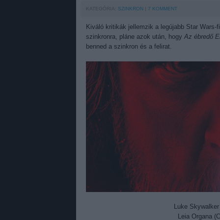
KATEGÓRIA:
SZINKRON
7
KOMMENT
Kiváló kritikák jellemzik a legújabb Star War
szinkronra, pláne azok után, hogy
Az ébredő E
benned a szinkron és a felirat.
Luke Skywalker 
Leia Organa (C