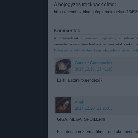
A bejegyzés trackback címe:
https://aeonflux.blog.hu/api/trackback/id/1349
Kommentek:
A hozzászólások a
vonatkozó jogszabályok
értelmében
üzemeltetője semmilyen felelősséget nem vállal, azokat ne
Felhasználási feltételekben
és az
adatvédelmi tájékoztató
Gandalf Garaboncias
2017.12.13. 21:41:10
És ki a szinkronrendező?
Anak
2017.12.20. 21:25:03
GIGA, MEGA, SPOILER!!!
Feliratosan néztem a filmet, de Luke mesteré