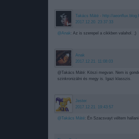
Takács Máté
·
http://aeonflux.blog.
2017.12.20. 23:37:33
@Anak
: Az is szerepel a cikkben valahol. ;)
Anak
2017.12.21. 11:08:03
@Takács Máté: Köszi megvan. Nem is gondol
szinkronizálni és megy is. Igazi klasszis.
Jester.
2017.12.21. 19:43:57
@Takács Máté
: Én Szacsvayt véltem hallani, 