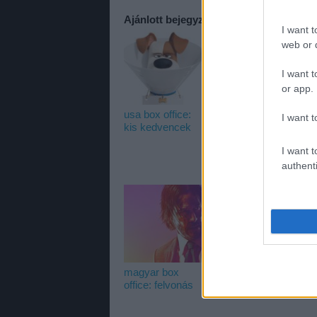
Ajánlott bejegyzések:
I want t
web or d
I want t
or app.
usa box office:
magyar box
u
I want t
kis kedvencek
office: a
s
szörnyek
m
I want t
koldusa
authenti
magyar box
office: felvonás