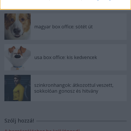
magyar box office: sötét út
usa box office: kis kedvencek
szinkronhangok: átkozottul veszett,
sokkolóan gonosz és hitvány
Szólj hozzá!