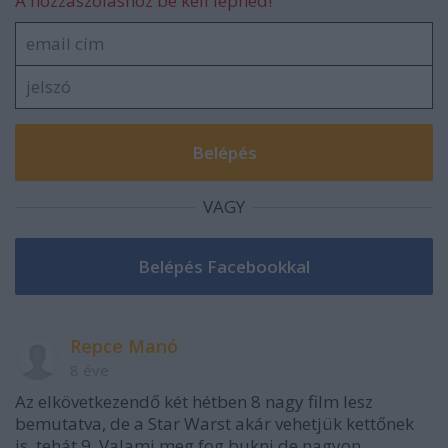
A hozzászóláshoz be kell lépned!
VAGY
Repce Manó
8 éve
Az elkövetkezendő két hétben 8 nagy film lesz
bemutatva, de a Star Warst akár vehetjük kettőnek
is, tehát 9. Valami meg fog bukni de nagyon.