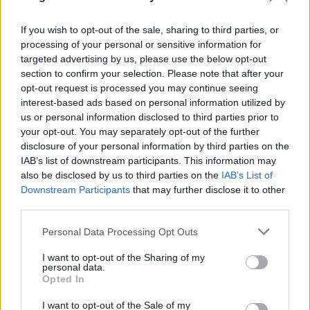
ünnepi szezon eddigi legmeglepőbb sikere. A
Lionsgate forgalmazta könyvadaptáció ugyan a jövő
If you wish to opt-out of the sale, sharing to third parties, or
héttől alaposan elkezdi veszíteni vásznait, de
processing of your personal or sensitive information for
december végéig még biztosan a felszínen tartják a
targeted advertising by us, please use the below opt-out
section to confirm your selection. Please note that after your
nézők - ami 140 millió feletti végződést is
opt-out request is processed you may continue seeing
eredményezhet.
interest-based ads based on personal information utilized by
us or personal information disclosed to third parties prior to
Kasszában a 200 millió
Az Igazság Ligája
számára. A
your opt-out. You may separately opt-out of the further
Warner szuperhősös filmje egészen pontosan 212
disclosure of your personal information by third parties on the
milliónál jár, ami éppen 200 milliós távolságra
IAB’s list of downstream participants. This information may
leledzik a
Wonder Woman
végső bevételétől.
also be disclosed by us to third parties on the
IAB’s List of
Downstream Participants
that may further disclose it to other
300 millió fölé érkezett a
Thor: Ragnarök
, azaz már
third parties.
csaknem 100 millióval múlta felül a második
Thor
t.
315 millióig még van esélye elvánszorogni.
Please note that this website/app uses one or more Google
Personal Data Processing Opt Outs
services and may gather and store information including but
> végszó & ami jön
not limited to your visit or usage behaviour. You may click to
I want to opt-out of the Sharing of my
personal data.
Mondani sem kell, az összforgalom takaréklángon
grant or deny consent to Google and its third-party tags to
Opted In
ég - nem sok hétvége, konkrétan három akadt, amely
use your data for below specified purposes in below Google
a mostanihoz hasonlóan 80 milliót sem termelt a top
consent section.
I want to opt-out of the Sale of my