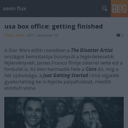
aeon flux
usa box office: getting finished
Takács Máté
•
2017. december 10.
2
A
Star Wars
előtti csendben a
The Disaster Artist
országos bemutatója bizonyult a legérdekesebb
fejleménynek; James Franco filmje sikerrel vette ezt a
fordulót is. Az élen harmadik hete a
Coco
áll, míg a
hét újdonsága, a
Just Getting Started
című vígjáték
gyakorlatilag be is fejezte pályafutását, mielőtt
elindult volna.