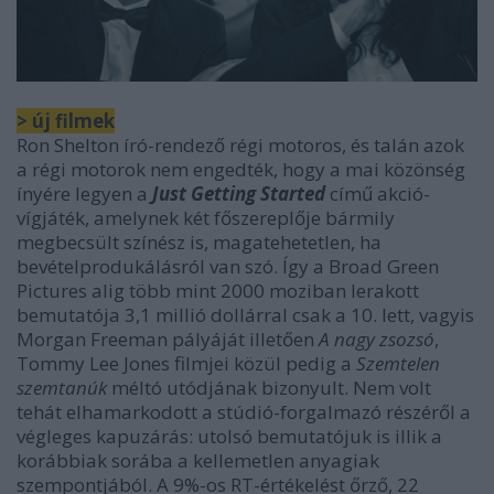
> új filmek
Ron Shelton író-rendező régi motoros, és talán azok
a régi motorok nem engedték, hogy a mai közönség
ínyére legyen a
Just Getting Started
című akció-
vígjáték, amelynek két főszereplője bármily
megbecsült színész is, magatehetetlen, ha
bevételprodukálásról van szó. Így a Broad Green
Pictures alig több mint 2000 moziban lerakott
bemutatója 3,1 millió dollárral csak a 10. lett, vagyis
Morgan Freeman pályáját illetően
A nagy zsozsó
,
Tommy Lee Jones filmjei közül pedig a
Szemtelen
szemtanúk
méltó utódjának bizonyult. Nem volt
tehát elhamarkodott a stúdió-forgalmazó részéről a
végleges kapuzárás: utolsó bemutatójuk is illik a
korábbiak sorába a kellemetlen anyagiak
szempontjából. A 9%-os RT-értékelést őrző, 22