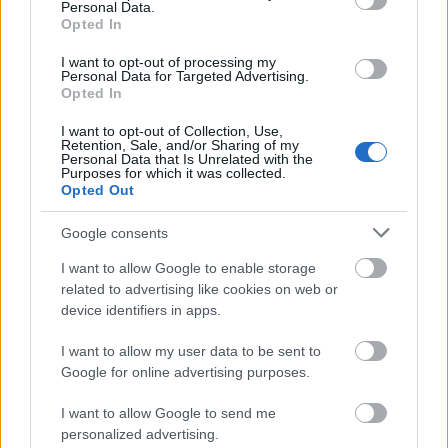
12 vonatkozásában. Annál nagyobb lesz az ugrás,
Personal Data.
Opted In
hiszen a
Star Wars: Az utolsó Jedik
célozza be
minden idők második legnagyobb nyitányát,
I want to opt-out of processing my
hozzávetőleg 210 millió dollárral. A Fox hisz az
Personal Data for Targeted Advertising.
alternatívákban, így a
Ferdinánd
is útjára indul, s a
Opted In
jámbor patás 35 millió dollárt biztosan belasszóz
I want to opt-out of Collection, Use,
magának.
Retention, Sale, and/or Sharing of my
Personal Data that Is Unrelated with the
Purposes for which it was collected.
> a top 10 (hivatalos becsült adatok)
Opted Out
#
film
hétvégi
Google consents
bevétel
1
Coco
$18.3m
I want to allow Google to enable storage
2
Az Igazság Ligája
$9.6m
related to advertising like cookies on web or
3
Az igazi csoda
$8.5m
device identifiers in apps.
4
The Disaster Artist
$6.4m
I want to allow my user data to be sent to
5
Thor: Ragnarök
$6.3m
Google for online advertising purposes.
6
Megjött apuci! 2.
$6.0m
7
Gyilkosság az Orient expresszen
$5.1m
I want to allow Google to send me
8
The Star
$3.7m
personalized advertising.
9
Lady Bird
$3.5m