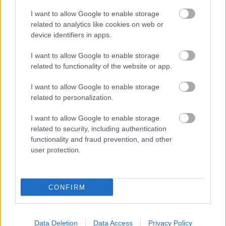
10
Just Getting Started
$3.2m
I want to allow Google to enable storage
related to analytics like cookies on web or
device identifiers in apps.
Címkék:
disney
box office
comedy
morgan freeman
pixar
I want to allow Google to enable storage
tommy lee jones
coco
ron shelton
james franco
broad green
related to functionality of the website or app.
a24
the disaster artist
just getting started
I want to allow Google to enable storage
related to personalization.
I want to allow Google to enable storage
related to security, including authentication
Ajánlott bejegyzések:
functionality and fraud prevention, and other
user protection.
a függetlenedés napja
CONFIRM
magyar box office: játékháború
Data Deletion
Data Access
Privacy Policy