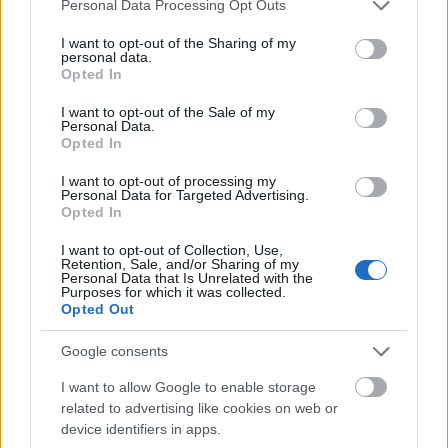
Please note that this website/app uses one or more Google
Personal Data Processing Opt Outs
Rapace csábít, s tette ezt alig kisebb eredménnyel,
services and may gather and store information including but
mint júniusban az
Élesítve
élén. A szinkronizáltan és
not limited to your visit or usage behaviour. You may click to
I want to opt-out of the Sharing of my
personal data.
feliratosan is látható filmre 5.783-an ültek be, ami
grant or deny consent to Google and its third-party tags to
Opted In
még a tavaly őszi
Kiéhezettek
alig ötezer nézős
use your data for below specified purposes in below Google
bemutatkozását is übereli, ha már Glenn Close-os
consent section.
I want to opt-out of the Sale of my
futurisztikumról van szó. A
Hét nővér
kétesélyes
Personal Data.
Opted In
következő fordulóját várja, de ideális esetben 20
ezer néző alatt nem áll meg.
I want to opt-out of processing my
Personal Data for Targeted Advertising.
> korábbi filmek
Opted In
Az Igazság Ligája
nálunk is jobban esett vissza a
I want to opt-out of Collection, Use,
kelleténél: az InterCom gyermeke 59%-ot zuhant,
Retention, Sale, and/or Sharing of my
ráadásul átbukott a Mila Kunis bandáján, így most
Personal Data that Is Unrelated with the
Purposes for which it was collected.
26.800 nézővel a harmadik helyen áll. A 100 ezres
Opted Out
határt átlépte ugyan, de az, hogy a DC legnagyobb
filmjeként még a 35 ezer nézővel startoló
Wonder
Google consents
Woman
végeredménye is kihívásként jelentkezhet
majd számára, kellemetlen.
I want to allow Google to enable storage
related to advertising like cookies on web or
Túl van a 100 ezer nézőn a
Gyilkosság az Orient
device identifiers in apps.