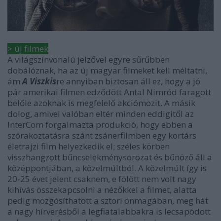
> új filmek
A világszínvonalú jelzővel egyre sűrűbben
dobálóznak, ha az új magyar filmeket kell méltatni,
ám
A Viszkis
re annyiban biztosan áll ez, hogy a jó
pár amerikai filmen edződött Antal Nimród faragott
belőle azoknak is megfelelő akciómozit. A másik
dolog, amivel valóban eltér minden eddigitől az
InterCom forgalmazta produkció, hogy ebben a
szórakoztatásra szánt zsánerfilmben egy kortárs
életrajzi film helyezkedik el; széles körben
visszhangzott bűncselekménysorozat és bűnöző áll a
középpontjában, a közelmúltból. A közelmúlt így is
20-25 évet jelent csaknem, e fölött nem volt nagy
kihívás összekapcsolni a nézőkkel a filmet, alatta
pedig mozgósíthatott a sztori önmagában, meg hát
a nagy hírverésből a legfiatalabbakra is lecsapódott