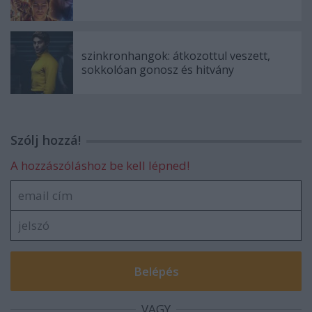
szinkronhangok: átkozottul veszett,
sokkolóan gonosz és hitvány
Szólj hozzá!
A hozzászóláshoz be kell lépned!
VAGY