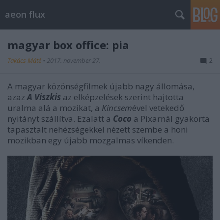
aeon flux
magyar box office: pia
Takács Máté
•
2017. november 27.
2
A magyar közönségfilmek újabb nagy állomása,
azaz
A Viszkis
az elképzelések szerint hajtotta
uralma alá a mozikat, a
Kincsem
ével vetekedő
nyitányt szállítva. Ezalatt a
Coco
a Pixarnál gyakorta
tapasztalt nehézségekkel nézett szembe a honi
mozikban egy újabb mozgalmas víkenden.