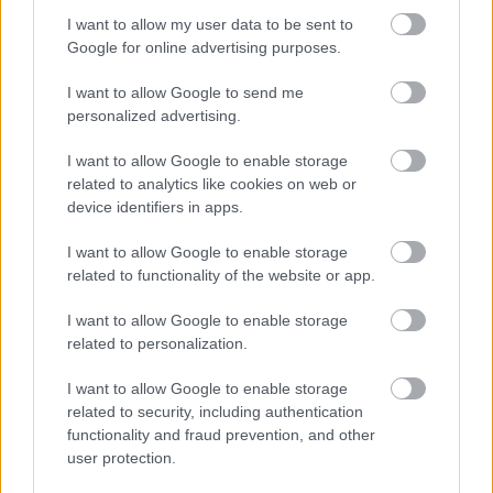
expresszen
is, és ez a Fórum Hungary forgalmazta
I want to allow my user data to be sent to
kriminek azért módfelett jelentősebb forduló, mint
Google for online advertising purposes.
Batmanéknek. A filmre végül hozzávetőleg 140 ezer
néző vált majd jegyet.
I want to allow Google to send me
personalized advertising.
> végszó & ami jön
A Viszkis
tarolása és a
Coco
elvárható, de önmagában
I want to allow Google to enable storage
erőtlen bemutatkozása és a korábbi filmek itt-ott
related to analytics like cookies on web or
ereszkedő, de kitartó forgalma (több mozit kérünk
device identifiers in apps.
Budapestre!) több mint 325 milliós összforgalmat
eredményeztek, több mint 225 ezer néző jóvoltából.
I want to allow Google to enable storage
Ezen a héten a
Paddington 2.
veszi célba a
related to functionality of the website or app.
családokat, biztosan az első részre licitálva, aki
pedig még emlékszik az első részre, a
I want to allow Google to enable storage
Harmadnaposok 2.
-vel tehet majd próbát.
related to personalization.
> a top 10, november 23 - 26. (csütörtök-vasárnap)
I want to allow Google to enable storage
related to security, including authentication
#
film
csüt-vas
csüt-
bev
functionality and fraud prevention, and other
Ft
vas
vál
user protection.
bevétel
nézők