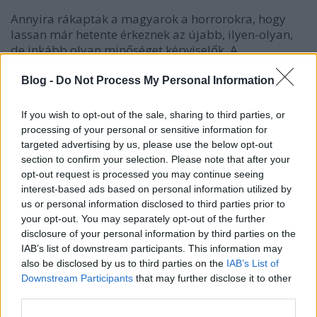
Annyira rákaptak a magyarok a horrorokra, hogy
lassan már hetente érkeznek az újabb, ilyen-olyan,
de inkább olyan minőséget képviselők. A
Szabadulószoba
annyira oldalági, hogy nem ritkán
keveredett össze, legalább eredeti plakát ügyében,
Blog -
Do Not Process My Personal Information
egy másik ugyanilyen című idei filmmel, de a Big
Bang Media azért mégis a kevésbé elborultat
If you wish to opt-out of the sale, sharing to third parties, or
választotta ki a honi teátrumok számára a kettő
processing of your personal or sensitive information for
közül. A sztorival meg lehet fogni a célközönséget, a
targeted advertising by us, please use the below opt-out
film nívójával egybecsengő forgalmazói
section to confirm your selection. Please note that after your
erőfeszítések pedig 6.814 nézőt citáltak a 24 vászon
opt-out request is processed you may continue seeing
elé. Pár éve ez harmadennyi lett volna, ezt ne
interest-based ads based on personal information utilized by
feledjük, miközben azért kijelenthetjük, hogy nem
us or personal information disclosed to third parties prior to
your opt-out. You may separately opt-out of the further
hagy mély nyomot a film a listán, két hét múlva
disclosure of your personal information by third parties on the
pedig már csak 22.30-kor vetítik majd a Cinema
IAB’s list of downstream participants. This information may
Cityk. A 10,1 millió forintos nyitány a 8. helyet
also be disclosed by us to third parties on the
IAB’s List of
kölcsönzi neki.
Downstream Participants
that may further disclose it to other
third parties.
Szorosan mögötte a Vertigo Média nevezése, a
Hét
nővér
található. A 18-as karikás sci-fiben Noomi