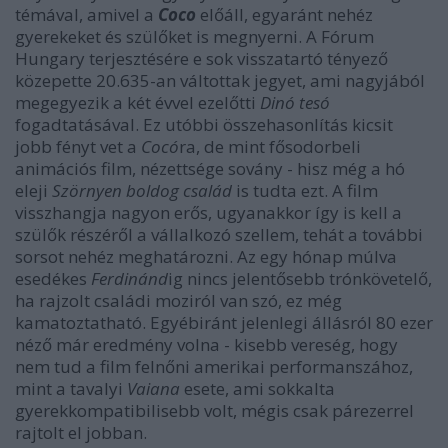
témával, amivel a
Coco
előáll, egyaránt nehéz
gyerekeket és szülőket is megnyerni. A Fórum
Hungary terjesztésére e sok visszatartó tényező
közepette 20.635-an váltottak jegyet, ami nagyjából
megegyezik a két évvel ezelőtti
Dinó tesó
fogadtatásával. Ez utóbbi összehasonlítás kicsit
jobb fényt vet a
Cocó
ra, de mint fősodorbeli
animációs film, nézettsége sovány - hisz még a hó
eleji
Szörnyen boldog család
is tudta ezt. A film
visszhangja nagyon erős, ugyanakkor így is kell a
szülők részéről a vállalkozó szellem, tehát a további
sorsot nehéz meghatározni. Az egy hónap múlva
esedékes
Ferdinánd
ig nincs jelentősebb trónkövetelő,
ha rajzolt családi moziról van szó, ez még
kamatoztatható. Egyébiránt jelenlegi állásról 80 ezer
néző már eredmény volna - kisebb vereség, hogy
nem tud a film felnőni amerikai performanszához,
mint a tavalyi
Vaiana
esete, ami sokkalta
gyerekkompatibilisebb volt, mégis csak párezerrel
rajtolt el jobban.