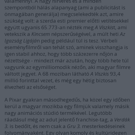
valamennyi. A nagy hírverés és a minden
szempontból hálás alapanyag (ami a publicitást is
önmagában generálja) megcselekedték azt, amire
szükség volt: a szerda esti premier előtti vetítésekkel
együtt ugyanis 65.773-an nézték meg
A Viszkis
t, ami
vetekszik a
Kincsem
népszerűségével, a múlt heti
Az
Igazság Ligájá
n pedig például túl is tesz. Vérbeli
eseményfilmről van tehát szó, aminek visszhangja is
igen stabil ahhoz, hogy több százezerre nőjön a
nézettsége - mindezt már azután, hogy több hete túl
vagyunk az egymilliomodik nézőn, aki magyar filmre
váltott jegyet. A 68 moziban látható
A Viszkis
93,4
millió forinttal vezet, és még egy hétig biztosan
élvezheti az elsőséget.
A Pixar gyakran másodhegedűs, ha közel egy időben
kerül a magyar mozikba egy filmjük valamely másik
nagy animációs stúdió termékével. Legutóbb
ráadásul még az adut jelentő franchise-tag, a
Verdák
3.
is bedőlt, és nem csak a
Gru 3.
mesterkedéseinek
folyományaként. Egy olyan komoly és kultúridegen