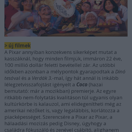
> új filmek
A Pixar annyiban konzekvens sikerképet mutat a
kasszáknál, hogy minden filmjük, immáron 22 éve,
100 millió dollár feletti bevétellel zár. Az utóbbi
időkben azonban a mélypontok gyarapodtak a
Dinó
tesó
val és a
Verdák 3.
-mal, így hát annál is inkább
lélegzetvisszafojtást igényelt a
Coco
(hazai
bemutató: már a mozikban) premierje. Az egyre
ritkább nem-folytatás kvalitáson túl ugyanis olyan
kultúrkörbe is kalauzol, ami elidegenítheti még az
amerikai nézőket is, vagy legalábbis, korlátozza a
piacképességet. Szerencsére a Pixar az Pixar, a
hálaadási mozizás pedig Disney, úgyhogy a
családra fókuszáló és zenével csábító, alighanem