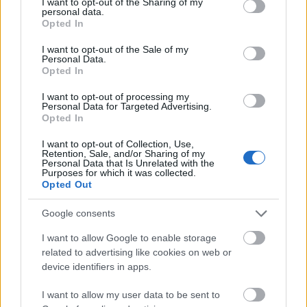
rakódott le a hétvégén - hálaadásra eső második
not limited to your visit or usage behaviour. You may click to
I want to opt-out of the Sharing of my
personal data.
hétvégi zuhanásban első helyet kiérdemelve az 57%-
grant or deny consent to Google and its third-party tags to
Opted In
kal. A Warner szuperhősös netovábbfilmje így tehát
use your data for below specified purposes in below Google
10 nap alatt 172 milliónál jár, ami nem lenne rossz,
consent section.
I want to opt-out of the Sale of my
Personal Data.
ha 250 milliónál nem lenne magasabb a cél. Pár
Opted In
hétig most síri csend lesz, úgyhogy túl nagyokat nem
volna ildomos zuhannia a bevételnek, mentvén a
I want to opt-out of processing my
menthetőt.
Personal Data for Targeted Advertising.
Opted In
Az igazi csoda
címéhez méltó módon tevékenykedik.
I want to opt-out of Collection, Use,
A Lionsgate terjesztése 22 milliós második hétvégét
Retention, Sale, and/or Sharing of my
Personal Data that Is Unrelated with the
jegyez, összesítve így már csaknem 70 milliót
Purposes for which it was collected.
dolgoskodott össze a családi dráma. Továbbra is
Opted Out
nehéz volna megjósolni, merre-hol alakul majd a
vége, de ez karácsonyig ki fog tartani, az bizonyos.
Google consents
I want to allow Google to enable storage
Miközben a
Thor: Ragnarök
277 millió dollárnál jár,
related to advertising like cookies on web or
mögötte a listán a
Megjött apuci! 2.
és a
Gyilkosság
device identifiers in apps.
az Orient expresszen
fej fej mellett hódítgatja a
tízmilliókat. A vígjáték-folytatás még fenntartja a
I want to allow my user data to be sent to
jogot a 100 milliós határ meghódítására, miközben