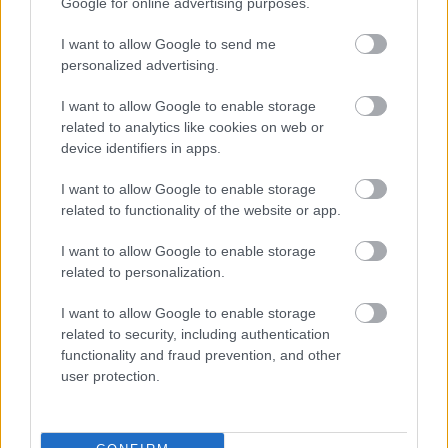
Google for online advertising purposes.
a kriminek már kevesebb mint 70 millió is elég volt,
hogy megszavazza a stúdió az újabb Poirot-esetet. A
I want to allow Google to send me
100 millió itt is a pakliban még.
personalized advertising.
> végszó & ami jön
I want to allow Google to enable storage
Egy hete több volt a pénzmozgás az élbolyban, de
related to analytics like cookies on web or
hát ilyen az, ha az embereket otthon tartó ünnep
device identifiers in apps.
ékelődik az üzelmekbe. Az összeg azért tetemes,
rosszul nem jár senki, és a következő hétvégén se fog,
I want to allow Google to enable storage
hiszen országos premier híján lesz miből
related to functionality of the website or app.
táplálkozni. Az összforgalomra azért ez nem vet
majd jó hatást, de hát kell a tér a
Star Wars: Az utolsó
I want to allow Google to enable storage
Jedik
nek...
related to personalization.
I want to allow Google to enable storage
> a top 10 (hivatalos becsült adatok)
related to security, including authentication
functionality and fraud prevention, and other
#
film
hétvég
user protection.
bevétel
1
Coco
$49.0
2
Az Igazság Ligája
$40.7
3
Az igazi csoda
$22.3