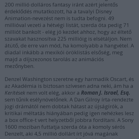
200 millió dolláros fantasy iránt azért jelentős
érdeklődés mutatkozott, ha a tavalyi Disney
Animation-nevezést nem is tudta befogni. 49
millióval vezeti a hétvégi listát, szerda óta pedig 71
milliót bankolt - elég jó kezdet ahhoz, hogy az éltető
szavakat hasznosítva 225 millióig is elsétáljon. Nem
átütő, de erre van mód, ha komolyabb a hangvétel. A
diadal inkább a mexikói öröklistás elsőség, meg
majd a díjszezonos tarolás az animációs
mezőnyben.
Denzel Washington szeretne egy harmadik Oscart, és
az Akadémia is biztosan szívesen adna neki, ám ha a
Kerítések
nem volt elég, akkor a
Roman J. Israel, Esq.
sem tűnik esélynövelőnek. A Dan Gilroy írta-rendezte
jogi drámától nem dobtak hátast az újságírók, a
kritikai méltatás hiányában pedig igen nehézkes lesz
a box office-t vert helyzetből jobbra fordítani. A Sony
1600 moziban futtatja szerda óta a komoly sérós
Denzelt, aki 4,5 millió dollárt írt jóvá magának