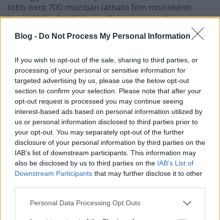
több mint 700 moziban látható film mozinkénti
bevételátlagát tekintve nyilván visszaesett
valamennyit, de még tartotta magát a kritikus érték
Blog -
Do Not Process My Personal Information
felett 4 milliós hétvégéjével. Összesítve 10 millió
felett jár, a jövő pedig fényes...
If you wish to opt-out of the sale, sharing to third parties, or
...ahogy a
Három óriásplakát Ebbing határában
processing of your personal or sensitive information for
(
Three Billboards Outside Ebbing
, Missouri; hazai
targeted advertising by us, please use the below opt-out
section to confirm your selection. Please note that after your
bemutató: január 25.) is, hiszen Martin McDonagh
opt-out request is processed you may continue seeing
filmje is hasított két hetet pár teátrumban, mielőtt
interest-based ads based on personal information utilized by
600 fölé emelte a helyszínek számát a Fox
us or personal information disclosed to third parties prior to
Searchlight. A közönség változatlanul érdeklődőnek
your opt-out. You may separately opt-out of the further
bizonyult ezen a szinten, 4,4 millió dollár erre a tanú,
disclosure of your personal information by third parties on the
a korábbiakkal együtt pedig 7,6. Lehet annyi a
IAB’s list of downstream participants. This information may
filmben, hogy 2500 moziba is eljut majd egy ponton,
also be disclosed by us to third parties on the
IAB’s List of
s akár 50 milliós bevétel fölé.
Downstream Participants
that may further disclose it to other
third parties.
> korábbi filmek
Az Igazság Ligája
a 93 milliós nyitány után 131
Please note that this website/app uses one or more Google
Personal Data Processing Opt Outs
milliós első hetet zárt, amelyre további 41 millió
services and may gather and store information including but