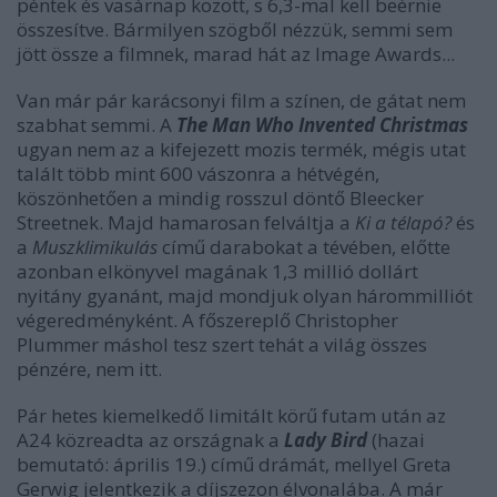
péntek és vasárnap között, s 6,3-mal kell beérnie
összesítve. Bármilyen szögből nézzük, semmi sem
jött össze a filmnek, marad hát az Image Awards...
Van már pár karácsonyi film a színen, de gátat nem
szabhat semmi. A
The Man Who Invented Christmas
ugyan nem az a kifejezett mozis termék, mégis utat
talált több mint 600 vászonra a hétvégén,
köszönhetően a mindig rosszul döntő Bleecker
Streetnek. Majd hamarosan felváltja a
Ki a télapó?
és
a
Muszklimikulás
című darabokat a tévében, előtte
azonban elkönyvel magának 1,3 millió dollárt
nyitány gyanánt, majd mondjuk olyan hárommilliót
végeredményként. A főszereplő Christopher
Plummer máshol tesz szert tehát a világ összes
pénzére, nem itt.
Pár hetes kiemelkedő limitált körű futam után az
A24 közreadta az országnak a
Lady Bird
(hazai
bemutató: április 19.) című drámát, mellyel Greta
Gerwig jelentkezik a díjszezon élvonalába. A már