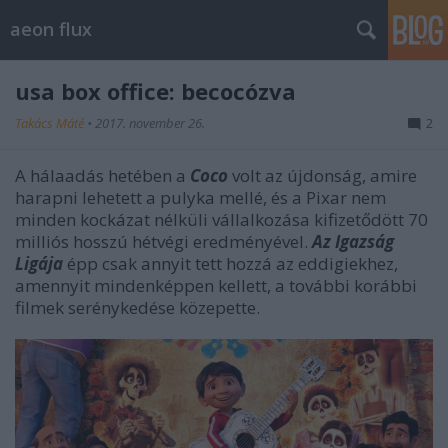
aeon flux
usa box office: becocózva
Takács Máté
•
2017. november 26.
2
A hálaadás hetében a
Coco
volt az újdonság, amire
harapni lehetett a pulyka mellé, és a Pixar nem
minden kockázat nélküli vállalkozása kifizetődött 70
milliós hosszú hétvégi eredményével.
Az Igazság
Ligája
épp csak annyit tett hozzá az eddigiekhez,
amennyit mindenképpen kellett, a további korábbi
filmek serénykedése közepette.