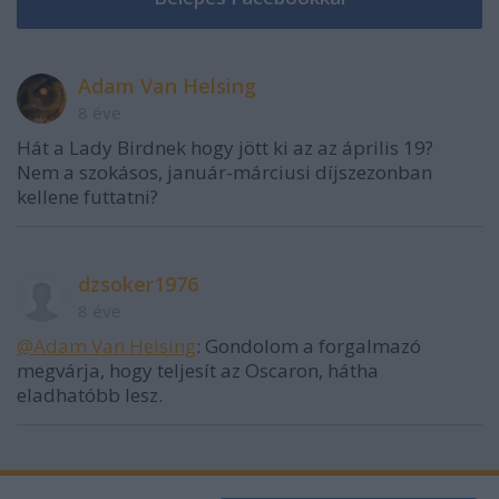
Adam Van Helsing
8 éve
Hát a Lady Birdnek hogy jött ki az az április 19?
Nem a szokásos, január-márciusi díjszezonban
kellene futtatni?
dzsoker1976
8 éve
@Adam Van Helsing
: Gondolom a forgalmazó
megvárja, hogy teljesít az Oscaron, hátha
eladhatóbb lesz.