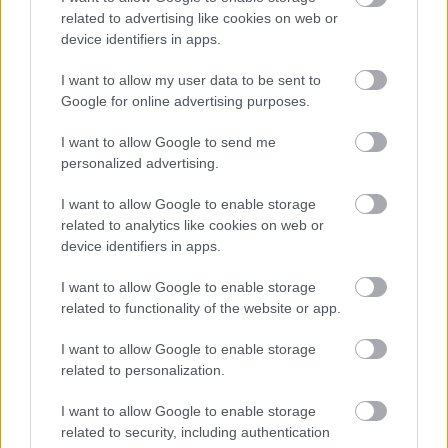
már több mint 60 ezren látták. A filmünneppel a
related to advertising like cookies on web or
nyakunkon a 100 ezres forduló garantált. Nem fékez
device identifiers in apps.
eléggé a
Szárnyas fejvadász 2049
: az InterCom sci-fije
41,5%-kal könnyebb most, mint egy hete, de
I want to allow my user data to be sent to
legalább átküzdötte magát a 100 ezer nézőn. A 150
Google for online advertising purposes.
ezres határt ugrotta meg a
Kingsman: Az Aranykör
; a
I want to allow Google to send me
Fórum terjesztése egy hónappal premierje után is 10
personalized advertising.
ezer látogató felett mozog hétvégi szinten - és a
következő körben is tarthatja magát....
I want to allow Google to enable storage
related to analytics like cookies on web or
> végszó & ami jön
device identifiers in apps.
... mint ahogy sok más film is: olcsóbb napok
köszöntenek csütörtöktől, ezt a
Fűrész: Újra játékban
I want to allow Google to enable storage
igyekszik legnagyobb hévvel kihasználni a premierek
related to functionality of the website or app.
közül, de a kisebb aspiránsok, azaz a
Dzsungel
és a
Suburbicon
is sokat nyerészkedhet. Az első hely
I want to allow Google to enable storage
viszont marad az
Űrvihar
é.
related to personalization.
> a top 10, október 19 - 22. (csütörtök-vasárnap; * =
I want to allow Google to enable storage
csütörtök-hétfő)
related to security, including authentication