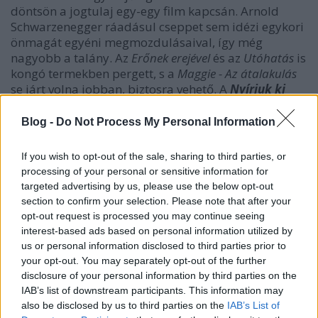
döntsön a jogtulaj egy-egy film kapcsán. Arnold
Schwarzenegger ráadásul cseppet sem idézi egykori
önmagát egyéni megmozdulásaival, így még
nagyobb a talány. Az
Erőnek erejével
és az
Utóhatás
is
kongó termekben pergett, s a
Maggie - Az átalakulás
se járt volna jobban, biztosra vehető. A
Nyírjuk ki
Günthert!
-nek annyi előnye azért volt a nevezettekkel
szemben, hogy vígjáték - viszont annak kissé
Blog -
Do Not Process My Personal Information
rendhagyó az öldöklős sztori és a kamudoku jelleg
miatt. A Big Bang Media 26 mozit szerződtetett a
If you wish to opt-out of the sale, sharing to third parties, or
filmnek, ezekben 6.962-en fordultak meg, ami ugye
processing of your personal or sensitive information for
gyengébb szám több "művészfilménél" is ezen a
targeted advertising by us, please use the below opt-out
héten. Mese nincs, Arnoldnak már bezárt nálunk a
section to confirm your selection. Please note that after your
bazár. Günther kinyírása megmaradt a nézőknek, és
opt-out request is processed you may continue seeing
gyorsan is intézték a dolgot.
interest-based ads based on personal information utilized by
us or personal information disclosed to third parties prior to
Az ADS végre jó lóra tett
A kis vámpír
ral. A holland
your opt-out. You may separately opt-out of the further
animációs produkció 32 moziban megy, és sikerrel
disclosure of your personal information by third parties on the
vette be a top 10-et: 8,7 millió forint folyt be rá 6.109
IAB’s list of downstream participants. This information may
néző jóvoltából. A terjesztés szintje segédkezett, de
also be disclosed by us to third parties on the
IAB’s List of