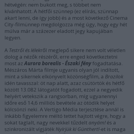
hétvégén: nem bukott meg, s többet nem
kívánhatott. A hétfői szünnep (ez elírás, szünnap
akart lenni, de így jobb) és a most következő Cinema
City-filmünnep megdolgozza még úgy, hogy egy hét
múlva már a százezer eladott jegy kapujában
legyen.
A
Testről és lélek
ről meglepő sikere nem volt véletlen
dolog a nézők részéről, erre enged következtetni
most az
Aurora borealis - Északi fény
fogadtatása.
Mészáros Márta filmje ugyanis olyan jól indított,
mint a sikernek elkönyvelt közönségfilm, a
Brazilok
idén tavasszal: öt nap alatt, azaz csütörtök és hétfő
között 13.082 látogatót fogadott, ezzel a negyedik
helyért vetekszik a rangsorban, míg ugyanennyi
időre eső 14,6 milliós bevétele az ötödik helyet
kölcsönzi neki. A Vertigo Média terjesztése annál is
inkább figyelemre méltó tettet hajtott végre, hogy a
sokat taglalt, nagy nevekkel tűzdelt
anyám!
és a
szinkronizált vígjáték
Nyírjük ki Günthert!
-et is maga