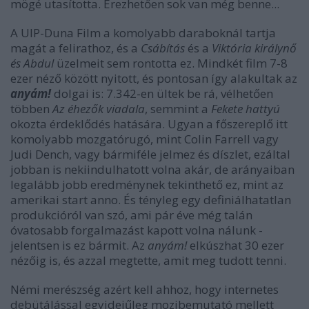
mögé utasította. Érezhetően sok van még benne...
A UIP-Duna Film a komolyabb daraboknál tartja
magát a felirathoz, és a
Csábítás
és a
Viktória királynő
és Abdul
üzelmeit sem rontotta ez. Mindkét film 7-8
ezer néző között nyitott, és pontosan így alakultak az
anyám!
dolgai is: 7.342-en ültek be rá, vélhetően
többen
Az éhezők viadala
, semmint a
Fekete hattyú
okozta érdeklődés hatására. Ugyan a főszereplő itt
komolyabb mozgatórugó, mint Colin Farrell vagy
Judi Dench, vagy bármiféle jelmez és díszlet, ezáltal
jobban is nekiindulhatott volna akár, de arányaiban
legalább jobb eredménynek tekinthető ez, mint az
amerikai start anno. És tényleg egy definiálhatatlan
produkcióról van szó, ami pár éve még talán
óvatosabb forgalmazást kapott volna nálunk -
jelentsen is ez bármit. Az
anyám!
elkúszhat 30 ezer
nézőig is, és azzal megtette, amit meg tudott tenni.
Némi merészség azért kell ahhoz, hogy internetes
debütálással egyidejűleg mozibemutató mellett