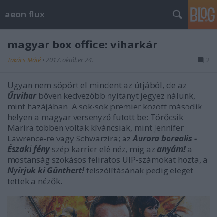
aeon flux
magyar box office: viharkár
Takács Máté
•
2017. október 24.
2
Ugyan nem söpört el mindent az útjából, de az
Űrvihar
bőven kedvezőbb nyitányt jegyez nálunk,
mint hazájában. A sok-sok premier között második
helyen a magyar versenyző futott be: Törőcsik
Marira többen voltak kíváncsiak, mint Jennifer
Lawrence-re vagy Schwarzira; az
Aurora borealis -
Északi fény
szép karrier elé néz, míg az
anyám!
a
mostanság szokásos feliratos UIP-számokat hozta, a
Nyírjuk ki Günthert!
felszólításának pedig eleget
tettek a nézők.