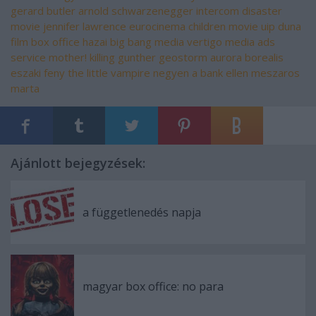
gerard butler
arnold schwarzenegger
intercom
disaster
movie
jennifer lawrence
eurocinema
children movie
uip duna
film
box office hazai
big bang media
vertigo media
ads
service
mother!
killing gunther
geostorm
aurora borealis
eszaki feny
the little vampire
negyen a bank ellen
meszaros
marta
Ajánlott bejegyzések:
a függetlenedés napja
magyar box office: no para