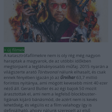
> új filmek
A katasztrófafilmekre nem is oly rég még nagyon
haraptak a magyarok, de az utóbbi időkben
megtorpant a leglátványosabb műfaj. 2015 nyarán a
világszerte arató
Törésvonal
nálunk elhasalt, és csak
ennek fényében igazán jó az
Űrvihar
63,7 millió
forintos nyitánya, ami mögött kevesebb mint 40 ezer
néző áll. Gerard Butler és az égi bajok 50 mozit
árasztottak el, ami nem a legfelső blockbuster-
ligának kijáró bánásmód, de azért nem is kevés
lehetőség, és végülis ez a film valahogy így is
definiálható, ahogy nálunk szerepelt az első