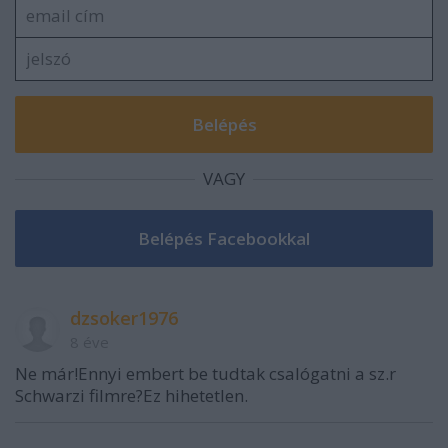
VAGY
dzsoker1976
8 éve
Ne már!Ennyi embert be tudtak csalógatni a sz.r
Schwarzi filmre?Ez hihetetlen.