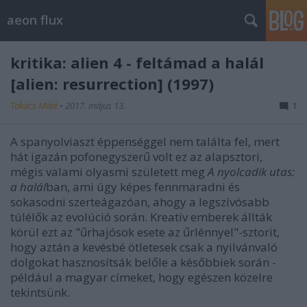
aeon flux
kritika: alien 4 - feltámad a halál
[alien: resurrection] (1997)
Takács Máté
•
2017. május 13.
1
A spanyolviaszt éppenséggel nem találta fel, mert
hát igazán pofonegyszerű volt ez az alapsztori,
mégis valami olyasmi született meg
A nyolcadik utas:
a halál
ban, ami úgy képes fennmaradni és
sokasodni szerteágazóan, ahogy a legszívósabb
túlélők az evolúció során. Kreatív emberek állták
körül ezt az "űrhajósok esete az űrlénnyel"-sztorit,
hogy aztán a kevésbé ötletesek csak a nyilvánvaló
dolgokat hasznosítsák belőle a későbbiek során -
például a magyar címeket, hogy egészen közelre
tekintsünk.