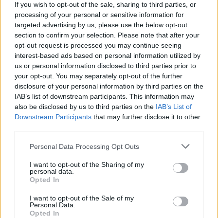
fejlődés a hangsúlyos: az alienek Ripleynek
If you wish to opt-out of the sale, sharing to third parties, or
köszönhetően tovább lépnek a létrán - bár
processing of your personal or sensitive information for
megkérdőjelezhető, hogy csakugyan egy következő
targeted advertising by us, please use the below opt-out
lépés-e számukra a tojásrakás emberi szaporodási
section to confirm your selection. Please note that after your
opt-out request is processed you may continue seeing
módra való váltása; továbbá az ember, semmint az
interest-based ads based on personal information utilized by
alienkirálynő elfogadása szülőként. S ha már itt
us or personal information disclosed to third parties prior to
tartunk: a film legnagyobb találmánya, a hibrid az a
your opt-out. You may separately opt-out of the further
dolog, amivel a veretes filmsorozatok a sokadik,
disclosure of your personal information by third parties on the
űrben játszódó részekben jellemzően elő szoktak
IAB’s list of downstream participants. This information may
állni... Ami Ripley fejlődését illeti, újfajta,
also be disclosed by us to third parties on the
IAB’s List of
komplexebb érzésekkel viszonyul a lényekhez, és ha
Downstream Participants
that may further disclose it to other
a sci-fi-horrori tengelyen nézzük, mindez
third parties.
elkerülhetetlen végzet volt számára már az első rész
után, vagy legalábbis az után a döntés után, hogy
Please note that this website/app uses one or more Google
Personal Data Processing Opt Outs
folytatják kalandjait.
services and may gather and store information including but
not limited to your visit or usage behaviour. You may click to
I want to opt-out of the Sharing of my
personal data.
A régi, elengedhetetlen szereplőket tehát sikerült a
grant or deny consent to Google and its third-party tags to
Opted In
filmnek fenntarthatóvá tennie, bár az evolválódással
use your data for below specified purposes in below Google
consent section.
párhuzamosan az alienek mítosza sérüléseket is
I want to opt-out of the Sale of my
Personal Data.
szenved, ez nyilvánvaló. Egy-két odadurrantástól
Opted In