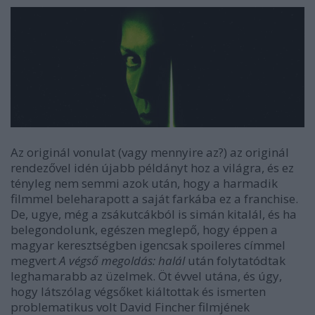
Az originál vonulat (vagy mennyire az?) az originál
rendezővel idén újabb példányt hoz a világra, és ez
tényleg nem semmi azok után, hogy a harmadik
filmmel beleharapott a saját farkába ez a franchise.
De, ugye, még a zsákutcákból is simán kitalál, és ha
belegondolunk, egészen meglepő, hogy éppen a
magyar keresztségben igencsak spoileres címmel
megvert
A végső megoldás: halál
után folytatódtak
leghamarabb az üzelmek. Öt évvel utána, és úgy,
hogy látszólag végsőket kiáltottak és ismerten
problematikus volt David Fincher filmjének