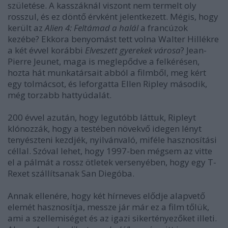
születése. A kasszáknál viszont nem termelt oly
rosszul, és ez döntő érvként jelentkezett. Mégis, hogy
került az
Alien 4: Feltámad a halál
a francúzok
kezébe? Ekkora benyomást tett volna Walter Hillékre
a két évvel korábbi
Elveszett gyerekek városa
? Jean-
Pierre Jeunet, maga is meglepődve a felkérésen,
hozta hát munkatársait abból a filmből, meg kért
egy tolmácsot, és leforgatta Ellen Ripley második,
még torzabb hattyúdalát.
200 évvel azután, hogy legutóbb láttuk, Ripleyt
klónozzák, hogy a testében növekvő idegen lényt
tenyészteni kezdjék, nyilvánvaló, miféle hasznosítási
céllal. Szóval lehet, hogy 1997-ben mégsem az vitte
el a pálmát a rossz ötletek versenyében, hogy egy T-
Rexet szállítsanak San Diegóba.
Annak ellenére, hogy két hírneves elődje alapvető
elemét hasznosítja, messze jár már ez a film tőlük,
ami a szellemiséget és az igazi sikertényezőket illeti.