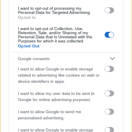
elhullanak, mint a rosszfiúk egy átlagos lövöldözős
akciófilmben, és leússzák őket a fejletlenebb
I want to opt-out of processing my
anatómiájú homo sapiensek (de mégsem akkora
Personal Data for Targeted Advertising.
Opted In
vereség ez a fajnak, mint mikor Sanaa Lathan lefutja
az irdatlan méretű királynőt az
Alien vs.
I want to opt-out of Collection, Use,
Predator
ban). Ami a friss feláldozhatókat illeti, akad
Retention, Sale, and/or Sharing of my
Personal Data that Is Unrelated with the
elég kultikus arc (Ron Perlman, Dan Hedaya, Michael
Purposes for which it was collected.
Wincott vagy a legbénább pillanatokat kiérdemelt
Opted Out
Brad Dourif), aki megkaphatja a magáét, és
folytatódik a robotok elrejtése a szereplőgárdában,
Google consents
csavarként tökéletesen ellentétes célzattal, mint az
I want to allow Google to enable storage
első részben, tökéletesen zavarba hozó
related to advertising like cookies on web or
szereposztásban.
device identifiers in apps.
A zavarba hozás, az megy ennek a filmnek. A
I want to allow my user data to be sent to
Feltámad a halál
láttán joggal vakarta a fejét az, aki
Google for online advertising purposes.
az Alien-sorozatot a kínzó feszültség, a súlyosan
telepedő atmoszféra, a kétségbeesés érzékeltetése
I want to allow Google to send me
és az idegen faj tulajdonképpeni legyőzhetetlensége
personalized advertising.
okán szerette meg. A negyedik rész - a kényszerű
önismétlésektől nem szabadulva - másfelé jelölte ki
I want to allow Google to enable storage