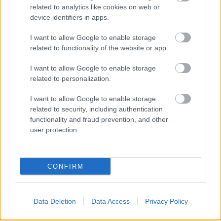
csapásait, amik megkérdőjelezhetőek, de
related to analytics like cookies on web or
működőképesek és ésszerűek ennyi film és ennyi
device identifiers in apps.
szituáció-körbejárás után. Kell hozzá gyomor, kell
I want to allow Google to enable storage
hozzá higgadtság, hogy elfogadjuk annak, amivé
related to functionality of the website or app.
torzult. A sci-fi-horror random rajongóinak (vagy a
random sci-fi-horror rajongóinak?) decens, az Alien
I want to allow Google to enable storage
világának középmezőnyös kedvelői számára
related to personalization.
kielégítő szórakozás. Már ahhoz képest, hogy csak
egy klón.
I want to allow Google to enable storage
related to security, including authentication
functionality and fraud prevention, and other
user protection.
CONFIRM
Data Deletion
Data Access
Privacy Policy