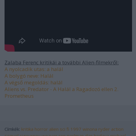
Zalaba Ferenc kritikái a további Alien-filmekről:
A nyolcadik utas: a halál
A bolygó neve: Halál
A végső megoldás: halál
Aliens vs. Predator - A Halál a Ragadozó ellen 2.
Prometheus
Címkék:
kritika
horror
alien
sci fi
1997
winona ryder
action
sequel
sigourney weaver
ron perlman
dan hedaya
michael