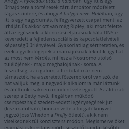
Ahogy
A nyolcadik utas: a halál
ban, úgy itt is egy
űrhajó tere a történések zárt, ámbátor módfelett
tágas színtere, és ahogy
A bolygó neve: Halál
ban, úgy
itt is egy nagydumás, felfegyverzett csapat menti az
irháját. És akkor ott van még Ripley, aki most felette
áll az egésznek: a klónozási eljárásnak hála DNS-e
keveredett a fejletlen szociális és kapcsolatfelvételi
képességű űrlényéével. Gyakorlatilag sérthetetlen, és
ezek a gyilkológépek a mamájuknak tekintik, így hát
az most nem kérdés, mi lesz a Nostromo utolsó
túlélőjének - majd meghalójának - sorsa. A
feszültség, az izgalom, a fordulat már nem
támaszték, ha a szeretett főszereplőről van szó, de
hát valljuk meg, a negyedik alkalomra már láttunk
és átéltünk csaknem mindent vele együtt. Az áldozati
szerep a Betty nevű, illegálban működő
csempészhajó szedett-vedett legénységének jut
(kiszimatolható, honnan vette a forgatókönyvet
jegyző Joss Whedon a
Firefly
ötletét), akik nem
viselkednek túl konzisztens módon. Megismerve őket
egymást is konstans mód csesztető banda, később