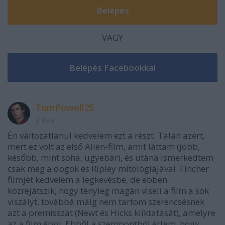
VAGY
TomPowell25
9 éve
Én változatlanul kedvelem ezt a részt. Talán azért,
mert ez volt az első Alien-film, amit láttam (jobb,
később, mint soha, ugyebár), és utána ismerkedtem
csak meg a dögök és Ripley mitológiájával. Fincher
filmjét kedvelem a legkevésbé, de ebben
közrejátszik, hogy tényleg magán viseli a film a sok
viszályt, továbbá máig nem tartom szerencsésnek
azt a premisszát (Newt és Hicks kiiktatását), amelyre
az a film épül. Ebből a szempontból értem, hogy