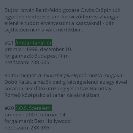
Bujtor István Rejtő-feldolgozása Ötvös Csöpin túli
egyetlen rendezése, ami kedvezőtlen visszhangja
ellenére tudott érvényesülni a kasszáknál - bár
sejthetően nem a várt mértékben.
#21
Ámbár tanár úr
premier: 1998. december 10.
forgalmazó: Budapest Film
nézőszám: 238.605
Koltai megint:
A miniszter félrelép
ből hozta magával
Dobó Katát, a nézők pedig kétségtelenül az egy évvel
korábbi sikerfilm utózöngéjét látták Baradlay
Rómeó középiskolai tanár kálváriájában.
#20
S.O.S. Szerelem!
premier: 2007. február 14.
forgalmazó: Best Hollywood
nézőszám: 238.986