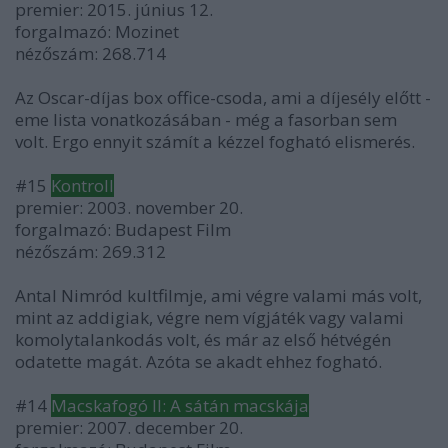
premier: 2015. június 12.
forgalmazó: Mozinet
nézőszám: 268.714
Az Oscar-díjas box office-csoda, ami a díjesély előtt -
eme lista vonatkozásában - még a fasorban sem
volt. Ergo ennyit számít a kézzel fogható elismerés.
#15
Kontroll
premier: 2003. november 20.
forgalmazó: Budapest Film
nézőszám: 269.312
Antal Nimród kultfilmje, ami végre valami más volt,
mint az addigiak, végre nem vígjáték vagy valami
komolytalankodás volt, és már az első hétvégén
odatette magát. Azóta se akadt ehhez fogható.
#14
Macskafogó II: A sátán macskája
premier: 2007. december 20.