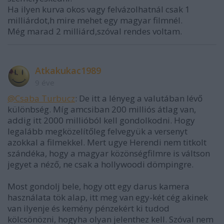
Ha ilyen kurva okos vagy felvázolhatnál csak 1
milliárdot,h mire mehet egy magyar filmnél.
Még marad 2 milliárd,szóval rendes voltam.
Atkakukac1989
9 éve
@Csaba Turbucz
: De itt a lényeg a valutában lévő
különbség. Míg amcsiban 200 milliós átlag van,
addig itt 2000 millióból kell gondolkodni. Hogy
legalább megközelítőleg felvegyük a versenyt
azokkal a filmekkel. Mert ugye Herendi nem titkolt
szándéka, hogy a magyar közönségfilmre is váltson
jegyet a néző, ne csak a hollywoodi dömpingre.
Most gondolj bele, hogy ott egy darus kamera
használata tök alap, itt meg van egy-két cég akinek
van ilyenje és kemény pénzekért ki tudod
kölcsönözni, hogyha olyan jelenthez kell. Szóval nem