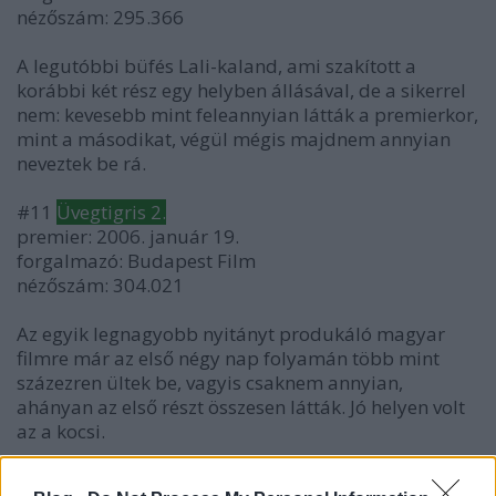
nézőszám: 295.366
A legutóbbi büfés Lali-kaland, ami szakított a
korábbi két rész egy helyben állásával, de a sikerrel
nem: kevesebb mint feleannyian látták a premierkor,
mint a másodikat, végül mégis majdnem annyian
neveztek be rá.
#11
Üvegtigris 2.
premier: 2006. január 19.
forgalmazó: Budapest Film
nézőszám: 304.021
Az egyik legnagyobb nyitányt produkáló magyar
filmre már az első négy nap folyamán több mint
százezren ültek be, vagyis csaknem annyian,
ahányan az első részt összesen látták. Jó helyen volt
az a kocsi.
#10
Meseautó