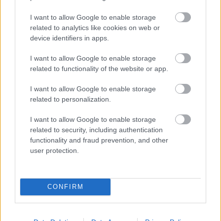
premier: 2004. február 5.
forgalmazó: Budapest Film
I want to allow Google to enable storage
nézőszám: 460.565
related to analytics like cookies on web or
device identifiers in apps.
Herendi Gábor két
Valami Amerika
között egy
I want to allow Google to enable storage
habkönnyű történelmi komédiával is jó lóra tett. A
related to functionality of the website or app.
Magyar vándor
már a premierkor nagyot szólt, és
2004-es bemutatója óta csak egyetlen magyar filmet
I want to allow Google to enable storage
néztek meg többen.
related to personalization.
#5
Csinibaba
I want to allow Google to enable storage
premier: 1997. február 20.
related to security, including authentication
forgalmazó: Budapest Film
functionality and fraud prevention, and other
nézőszám: 502.787
user protection.
A húsz éves vígjáték nosztalgiadússágában,
zenéiben és változatos szereposztásában
CONFIRM
prezentálta sikertényezőit; többen nézték meg
abban az évben, mint a
Men in Black - Sötét zsaruk
at
vagy
Az ötödik elem
et. Tímár Péter jó pár műfajban