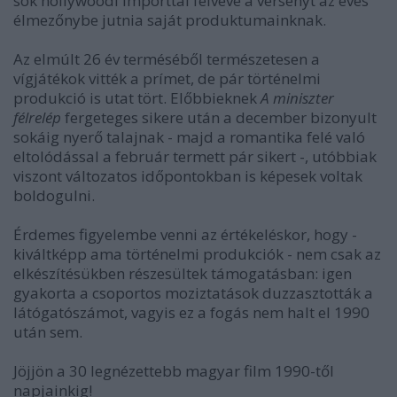
sok hollywoodi importtal felvéve a versenyt az éves
élmezőnybe jutnia saját produktumainknak.
Az elmúlt 26 év terméséből természetesen a
vígjátékok vitték a prímet, de pár történelmi
produkció is utat tört. Előbbieknek
A miniszter
félrelép
fergeteges sikere után a december bizonyult
sokáig nyerő talajnak - majd a romantika felé való
eltolódással a február termett pár sikert -, utóbbiak
viszont változatos időpontokban is képesek voltak
boldogulni.
Érdemes figyelembe venni az értékeléskor, hogy -
kiváltképp ama történelmi produkciók - nem csak az
elkészítésükben részesültek támogatásban: igen
gyakorta a csoportos moziztatások duzzasztották a
látógatószámot, vagyis ez a fogás nem halt el 1990
után sem.
Jöjjön a 30 legnézettebb magyar film 1990-től
napjainkig!