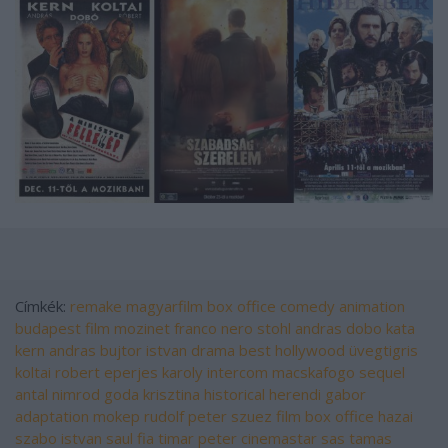
Címkék:
remake
magyarfilm
box office
comedy
animation
budapest film
mozinet
franco nero
stohl andras
dobo kata
kern andras
bujtor istvan
drama
best hollywood
üvegtigris
koltai robert
eperjes karoly
intercom
macskafogo
sequel
antal nimrod
goda krisztina
historical
herendi gabor
adaptation
mokep
rudolf peter
szuez film
box office hazai
szabo istvan
saul fia
timar peter
cinemastar
sas tamas