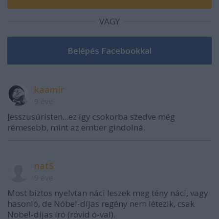
VAGY
kaamir
9 éve
Jesszusúristen...ez így csokorba szedve még
rémesebb, mint az ember gindolná.
natS
9 éve
Most biztos nyelvtan náci leszek meg tény náci, vagy
hasonló, de Nóbel-díjas regény nem létezik, csak
Nobel-díjas író (rövid ó-val).