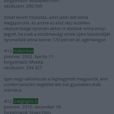
forgalmazó: Budapest Film
nézőszám: 290.169
Sokat késett folytatás, amit jobb lett volna
megspórolni, és amire az első rész esztelen
népszerűsége nyomán akkor is eladtak volna ennyi
jegyet, ha csak a köztársasági elnök újévi köszöntőjét
nyomatták volna benne 120 percen át, egérhangon.
#13
Hídember
premier: 2002. április 11.
forgalmazó: Mokép
nézőszám: 294.427
Igen nagy vállalkozás a legnagyobb magyarról, ami
szintén tanulási segédlet lett sok gyanútlan diák
számára.
#12
Üvegtigris 3.
premier: 2010. december 16.
forgalmazó: Szuez Film