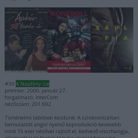
#30
A Napfény íze
premier: 2000. január 27.
forgalmazó: InterCom
nézőszám: 201.692
Történelmi tablóval kezdünk: A szinkronizáltan
bemutatott angol nyelvű koprodukció kevesebb
mint 15 ezer nézővel rajtolt el, kedvező visszhangja,
elismerései és fontos témája viszont hosszúra