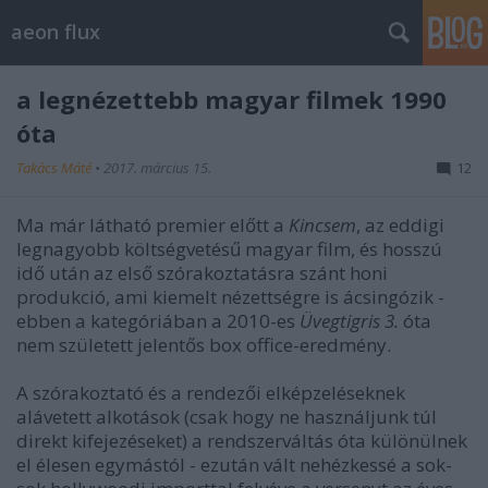
aeon flux
a legnézettebb magyar filmek 1990
óta
Takács Máté
•
2017. március 15.
12
Ma már látható premier előtt a
Kincsem
, az eddigi
legnagyobb költségvetésű magyar film, és hosszú
idő után az első szórakoztatásra szánt honi
produkció, ami kiemelt nézettségre is ácsingózik -
ebben a kategóriában a 2010-es
Üvegtigris 3.
óta
nem született jelentős box office-eredmény.
A szórakoztató és a rendezői elképzeléseknek
alávetett alkotások (csak hogy ne használjunk túl
direkt kifejezéseket) a rendszerváltás óta különülnek
el élesen egymástól - ezután vált nehézkessé a sok-