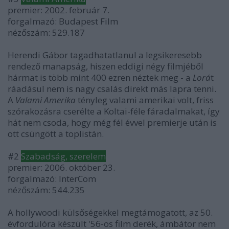
premier: 2002. február 7.
forgalmazó: Budapest Film
nézőszám: 529.187
Herendi Gábor tagadhatatlanul a legsikeresebb
rendező manapság, hiszen eddigi négy filmjéből
hármat is több mint 400 ezren néztek meg - a
Lorá
t
ráadásul nem is nagy csalás direkt más lapra tenni.
A
Valami Amerika
tényleg valami amerikai volt, friss
szórakozásra cserélte a Koltai-féle fáradalmakat, így
hát nem csoda, hogy még fél évvel premierje után is
ott csüngött a toplistán.
#2
Szabadság, szerelem
premier: 2006. október 23.
forgalmazó: InterCom
nézőszám: 544.235
A hollywoodi külsőségekkel megtámogatott, az 50.
évfordulóra készült '56-os film derék, ámbátor nem