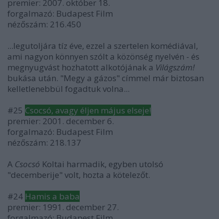
premier: 2007. október 18.
forgalmazó: Budapest Film
nézőszám: 216.450
...legutoljára tíz éve, ezzel a szertelen komédiával,
ami nagyon könnyen szólt a közönség nyelvén - és
megnyugvást hozhatott alkotójának a
Világszám!
bukása után. "Megy a gázos" címmel már biztosan
kelletlenebbül fogadtuk volna...
#25
Csocsó, avagy éljen május elseje!
premier: 2001. december 6.
forgalmazó: Budapest Film
nézőszám: 218.137
A
Csocsó
Koltai harmadik, egyben utolsó
"decemberije" volt, hozta a kötelezőt.
#24
Hamis a baba
premier: 1991. december 27.
forgalmazó: Budapest Film