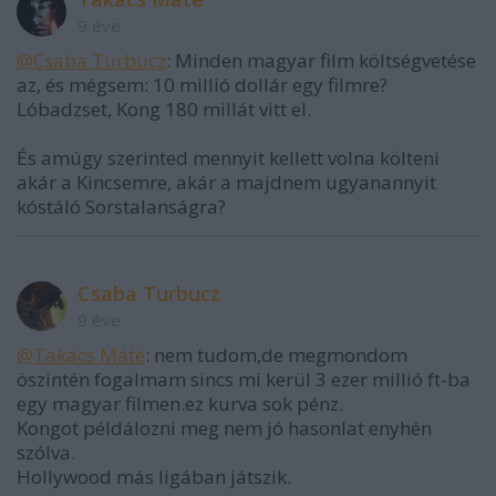
9 éve
@Csaba Turbucz
: Minden magyar film költségvetése
az, és mégsem: 10 millió dollár egy filmre?
Lóbadzset, Kong 180 millát vitt el.
És amúgy szerinted mennyit kellett volna költeni
akár a Kincsemre, akár a majdnem ugyanannyit
kóstáló Sorstalanságra?
Csaba Turbucz
9 éve
@Takács Máté
: nem tudom,de megmondom
öszintén fogalmam sincs mi kerül 3 ezer millió ft-ba
egy magyar filmen.ez kurva sok pénz.
Kongot példálozni meg nem jó hasonlat enyhén
szólva.
Hollywood más ligában játszik.