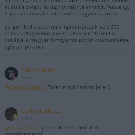
kárognak, hanem próbáld meg a telhető mértékben
átlátni a dolgot, és úgy formálj véleményt. Persze így
is juthatsz erre, de a kontextus nagyon hiányzik.
És igen, Hollywood más ligában játszik, az ő 200
milliós átlagjukhoz képest a Kincsem 10 millió
dollárja, a magyar filmgyártás eddigi csúcsköltsége,
egészen pitiáner.
Takács Máté
9 éve
@Csaba Turbucz
: Talán majd harmadjára! ;)
Csaba Turbucz
9 éve
@Takács Máté
: jól van Mátéka nem kell
személyeskedni.