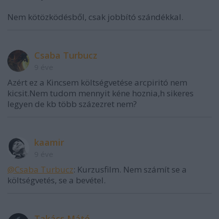
Nem kötözködésből, csak jobbító szándékkal.
Csaba Turbucz
9 éve
Azért ez a Kincsem költségvetése arcpiritó nem
kicsit.Nem tudom mennyit kéne hoznia,h sikeres
legyen de kb több százezret nem?
kaamir
9 éve
@Csaba Turbucz
: Kurzusfilm. Nem számít se a
költségvetés, se a bevétel.
Takács Máté