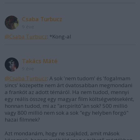
Csaba Turbucz
9 éve
@Csaba Turbucz
: *Kong-al
Takács Máté
9 éve
@Csaba Turbucz
: A sok 'nem tudom' és 'fogalmam
sincs' közepette nem árt óvatosabban megmondani
a frankót az adott témáról. Ha nem tudod, mennyi
egy reális összeg egy magyar film költségvetéseként,
honnan tudod, mi az "arcpirító"an sok? 500 millió
vagy 800 millió nem sok a sok "egy helyben forgó"
hazai filmnek?
Azt mondanám, hogy ne szajkózd, amit mások