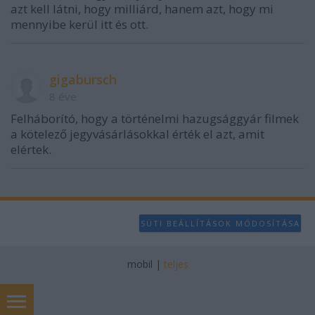
azt kell látni, hogy milliárd, hanem azt, hogy mi
mennyibe kerül itt és ott.
gigabursch
8 éve
Felháborító, hogy a történelmi hazugsággyár filmek
a kötelező jegyvásárlásokkal érték el azt, amit
elértek.
SÜTI BEÁLLÍTÁSOK MÓDOSÍTÁSA
mobil
|
teljes