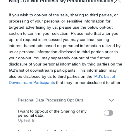
Blog -
Do Not Process My Personal Information
premier: 2000. december 14.
forgalmazó: CinemaStar
nézőszám: 308.787
If you wish to opt-out of the sale, sharing to third parties, or
processing of your personal or sensitive information for
A legsikeresebb újracsinálmány, amelyben Stohl
targeted advertising by us, please use the below opt-out
section to confirm your selection. Please note that after your
András még tudta, hogy csak akkor szabad a volán
opt-out request is processed you may continue seeing
mögé ülni, amikor.
interest-based ads based on personal information utilized by
us or personal information disclosed to third parties prior to
#9
Csak szex és más semmi
your opt-out. You may separately opt-out of the further
premier: 2005. december 8.
disclosure of your personal information by third parties on the
forgalmazó: HungariCom
IAB’s list of downstream participants. This information may
nézőszám: 437.638
also be disclosed by us to third parties on the
IAB’s List of
Downstream Participants
that may further disclose it to other
Goda Krisztina meglepetés-sikerfilmje máig
third parties.
visszhangzik a televízióban, és
King Kong
ot meg
Narnia krónikái
t megszégyenítő nézettséggel
Please note that this website/app uses one or more Google
Personal Data Processing Opt Outs
emelkedik ki 2005 decemberének felhozatalából.
services and may gather and store information including but
not limited to your visit or usage behaviour. You may click to
I want to opt-out of the Sharing of my
personal data.
#8
Valami Amerika 2.
grant or deny consent to Google and its third-party tags to
Opted In
use your data for below specified purposes in below Google
premier: 2008. december 18.
consent section.
forgalmazó: Budapest Film