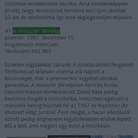
túlzottan emlékezetes munka. Arra mindenképpen
jó volt, hogy rendszerint terítékre kerüljön október
23-án, és nézőszáma így sose véglegesedjen teljesen.
#1
A miniszter félrelép
premier: 1997. december 11.
forgalmazó: InterCom
nézőszám: 662.963
Sületlen vígjátékkal zárunk: A színdarabból forgatott
filmbohózat teljesen uralma alá hajtott a
közönséget, már a premierkor kígyózó sorokat
generálva.
A miniszter félrelép
ben Kern és Koltai
csúcsformában komédiázott, Dobó Kata pedig
bedobta magát a köztudatba, miközben egészen a
második helyig kúsztak fel az 1997-es toplistán (
Az
elveszett világ: Jurassic Park
mögé), a hazai alkotások
között pedig alighanem legyőzhetetlen elsővé lépett
elő a test, ami megért egy estet a mozikban.