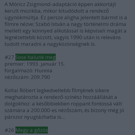
A Móricz Zsigmond-adaptáció éppen akkortájt
került mozikba, mikor kitudódott a rendező
ügynökmúltja. Ez persze aligha jelentett bármit is a
filmre nézve; Szabó István a nagy történelmi dráma
mellett egy könnyed alkotással is képviseli magát a
legnézettebb között, vagyis 1990 után is releváns
tudott maradni a nagyközönségnek is.
#27
Sose halunk meg
premier: 1993. január 15.
forgalmazó: Hunnia
nézőszám: 209.790
Koltai Róbert legkedveltebb filmjének sikere
meghatározta a rendező-színész hozzáállását a
dolgokhoz: a későbbiekben roppant fontossá vált
számára a 200.000-es nézőszám, és bizony még jó
párszor nyugtázhatta is...
#26
Megy a gőzös