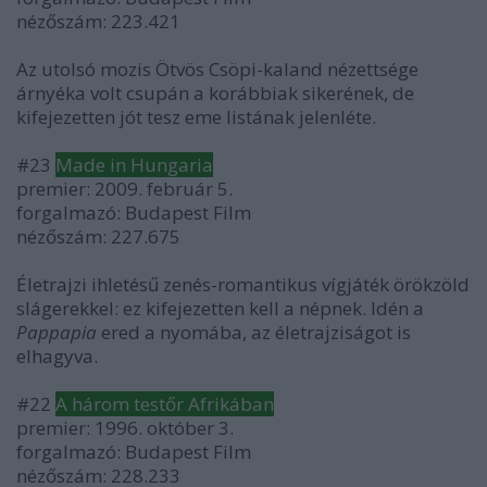
nézőszám: 223.421
Az utolsó mozis Ötvös Csöpi-kaland nézettsége
árnyéka volt csupán a korábbiak sikerének, de
kifejezetten jót tesz eme listának jelenléte.
#23
Made in Hungaria
premier: 2009. február 5.
forgalmazó: Budapest Film
nézőszám: 227.675
Életrajzi ihletésű zenés-romantikus vígjáték örökzöld
slágerekkel: ez kifejezetten kell a népnek. Idén a
Pappapia
ered a nyomába, az életrajziságot is
elhagyva.
#22
A három testőr Afrikában
premier: 1996. október 3.
forgalmazó: Budapest Film
nézőszám: 228.233