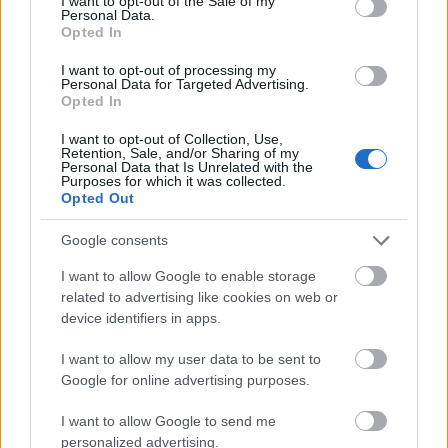
I want to opt-out of the Sale of my
Personal Data.
nézőszám: 448.738
Opted In
Nem az első folytatás, ami elődje lehengerlő
I want to opt-out of processing my
Personal Data for Targeted Advertising.
teljesítményének köszönheti sikerét, ám a
Valami
Opted In
Amerika 2.
ráadásul még vállalható és nézője
kedvére tevő film is. A harmadikat már suttogják...
I want to opt-out of Collection, Use,
Retention, Sale, and/or Sharing of my
Personal Data that Is Unrelated with the
#7
Sorstalanság
Purposes for which it was collected.
premier: 2005. február 10.
Opted Out
forgalmazó: InterCom
nézőszám: 452.136
Google consents
I want to allow Google to enable storage
A
Kincsem
ig a legdrágábbnak számított hazai, 2,5
related to advertising like cookies on web or
milliárdból forgott holokauszt-dráma a Nobel-díjas
device identifiers in apps.
regényből. A nemzetközi kritikák százszor
fényesebben szóltak, mint a hazaiak, de a komplett
I want to allow my user data to be sent to
oktatási rendszer megmoziztatása a kasszáknál
Google for online advertising purposes.
azért nagy dicsőséget hozott.
I want to allow Google to send me
#6
Magyar vándor
personalized advertising.