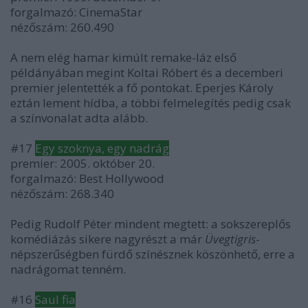
forgalmazó: CinemaStar
nézőszám: 260.490
A nem elég hamar kimúlt remake-láz első
példányában megint Koltai Róbert és a decemberi
premier jelentették a fő pontokat. Eperjes Károly
eztán lement hídba, a többi felmelegítés pedig csak
a színvonalat adta alább.
#17
Egy szoknya, egy nadrág
premier: 2005. október 20.
forgalmazó: Best Hollywood
nézőszám: 268.340
Pedig Rudolf Péter mindent megtett: a sokszereplős
komédiázás sikere nagyrészt a már
Üvegtigris
-
népszerűségben fürdő színésznek köszönhető, erre a
nadrágomat tenném.
#16
Saul fia