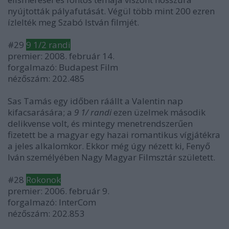
nyújtották pályafutását. Végül több mint 200 ezren
ízlelték meg Szabó István filmjét.
#29
9 1/2 randi
premier: 2008. február 14.
forgalmazó: Budapest Film
nézőszám: 202.485
Sas Tamás egy időben ráállt a Valentin nap
kifacsarására; a
9 1/ randi
ezen üzelmek második
delikvense volt, és mintegy menetrendszerűen
fizetett be a magyar egy hazai romantikus vígjátékra
a jeles alkalomkor. Ekkor még úgy nézett ki, Fenyő
Iván személyében Nagy Magyar Filmsztár született.
#28
Rokonok
premier: 2006. február 9.
forgalmazó: InterCom
nézőszám: 202.853