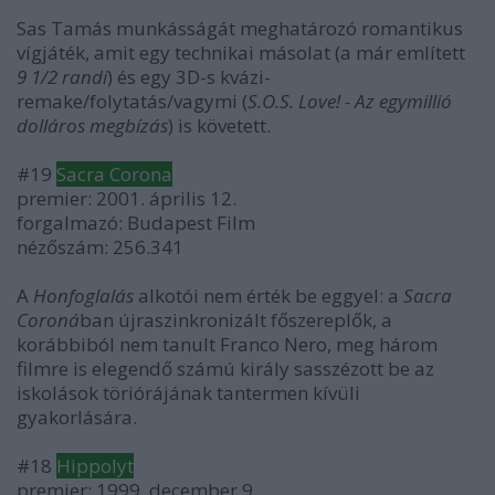
Sas Tamás munkásságát meghatározó romantikus
vígjáték, amit egy technikai másolat (a már említett
9 1/2 randi
) és egy 3D-s kvázi-
remake/folytatás/vagymi (
S.O.S. Love! - Az egymillió
dolláros megbízás
) is követett.
#19
Sacra Corona
premier: 2001. április 12.
forgalmazó: Budapest Film
nézőszám: 256.341
A
Honfoglalás
alkotói nem érték be eggyel: a
Sacra
Coroná
ban újraszinkronizált főszereplők, a
korábbiból nem tanult Franco Nero, meg három
filmre is elegendő számú király sasszézott be az
iskolások töriórájának tantermen kívüli
gyakorlására.
#18
Hippolyt
premier: 1999. december 9.