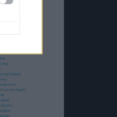
an
azi
ieman
ry
uzi
roid
ilág
z
egenyfilmek
ektor
-fan
élok
ü shop
e
ennapi betépő
vilag
 szemtorna
n (szintet lépett)
zak
zabbak
atjunkie
kingdom
odrome