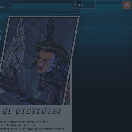
rss
oldalon található tartalmak kizárólag
éven felülieknek ajánlottak.
elinkelt video- és hanganyagok tartalmáért nem