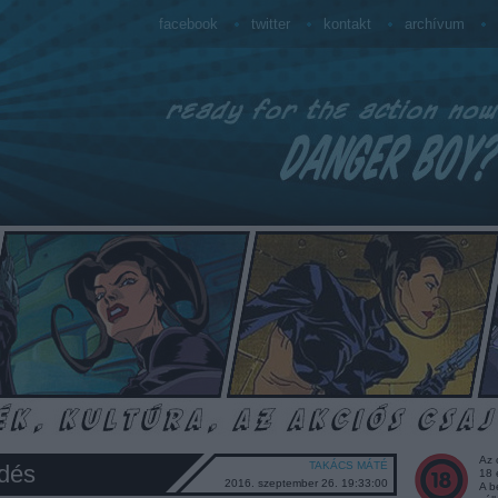
facebook
twitter
kontakt
archívum
Az 
TAKÁCS MÁTÉ
edés
18 
2016. szeptember 26. 19:33:00
A b