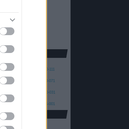
013
2012
oda Dániel
013
 skellington
012
2011
cs Máté
011
2010
2009
2008
41
140-131
130-121
120-111
01
100-091
090-081
080-071
61
060-051
050-041
040-031
21
020-011
010-006
005-001
oidus