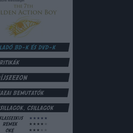
lalunk felelősséget