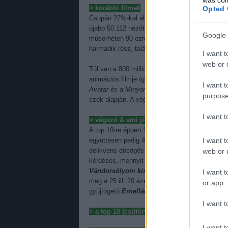
> korábbi filmek
Opted 
Csupán 22%-kal alakult nyitánya alatt a
Bridge
újabb 50.112 nézőt ültetett maga elé, s mivel 
Google 
műsorhéten 90 ezren tömörültek össze), már 14
harmadik rész, talán nálunk mondható el ez le
I want t
web or d
Túl van a 800 millió forinton és a 600 ezer né
animációs filmje így minden idők negyedik leg
I want t
Avatar
és a
Minyonok
mögött, már ami a bevétel
purpose
ezek alapján. A vége nagyjából egy százassal
I want 
> végszó & ami jön
A top 10-re éppen 150 ezren költöttek, ennek
I want t
együttesen pedig 43,4%-ot tesz ki belőle. Az
Id
delikvens döcögős kezdésére, és bár a követk
web or d
kérdéses, mennyit is bír elviselni a hazai pia
Vándorsólyom kisasszony különleges gyer
I want t
meg a 25 ill. 20 ezer néző feletti vidéket. Me
or app.
gyűjtögető
Ernelláék Farkaséknál
kéri a magá
I want t
> a top 10 (csütörtök-vasárnap)
I want t