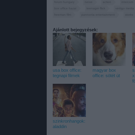
forum hungary
nerve
action
intercom
box office hazai
teenager flick
vertigo media
freeman film
pannonia entertainment
storks
Ajánlott bejegyzések:
usa box office:
magyar box
s
tegnapi filmek
office: sötét út
x
f
szinkronhangok:
aladdin