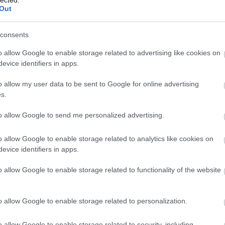
2
Out
Mics
t Jones babát vár
második hétvégéje. A UIP vígjátéka
2
hétköznapokon is igencsak csilingeltek a kasszák (az első
consents
jack
0 ezernél is többen látták. Nem hoz szégyent a szériára a
ginkább.
2
o allow Google to enable storage related to advertising like cookies on
Taká
evice identifiers in apps.
zőn a
A kis kedvencek titkos élete
. A UIP fergeteges sikerű
2
nagyobb sikere mifelénk a
Star Wars: Az ébredő Erő
, az
o allow my user data to be sent to Google for online advertising
t illeti, de a
top 30-as nézettségi listát
is újra lehetne írni
s.
 a
Minyonok
nézettsége (737 ezer) alatt lesz.
to allow Google to send me personalized advertising.
150-1
 egyharmada Bridget Jones érdeme, a három premier
o allow Google to enable storage related to analytics like cookies on
egpálya
túltejesítése csak némileg vigasz a másik két
110-1
ező hétvége megint izgalmas opciókat kínál, még mindig
evice identifiers in apps.
c. Eddig nem keletkezett ebből igazán látványos nehézség, a
070-0
mekei
és a
Mélytengeri pokol
így kéz a kézben célozhatja
o allow Google to enable storage related to functionality of the website
llékesen még a
Kiéhezettek
és a premier előtt már bőszen
030-0
ét.
o allow Google to enable storage related to personalization.
andr
o allow Google to enable storage related to security, including