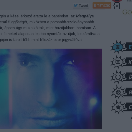
vál
TETSZIK
0
gén a kései érkező aratta le a babérokat: az
Idegpálya
ennemű függőségét, miközben a porosabb-szokványosabb
k
, éppen úgy muzsikáltak, mint hazájukban: hamisan. A
i filmeket alaposan lejjebb nyomták az újak, leszámítva a
jén is tarolt több mint félszáz ezer jegyváltóval.