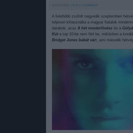
KATEGÓRIA:
FILM
6
KOMMENT
A felettébb zsúfolt negyedik szeptemberi hétvé
teljesen kihasználta a magyar fiatalok mind
darabok, azaz
A hét mesterlövész
és a
Gólyá
Kút
a top 10-be nem fért be, miközben a korább
Bridget Jones babát vár
t, ami második hétvégé