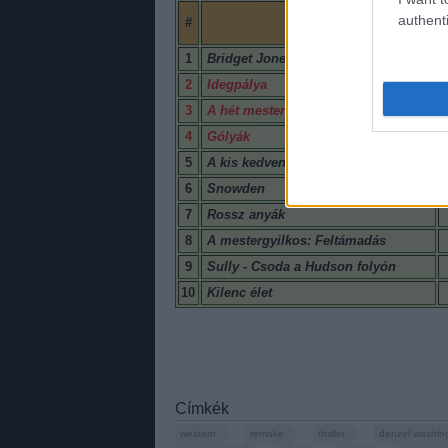
authenti
#
film
1
Bridget Jones babát vár
2
Idegpálya
3
A hét mesterlövész
4
Gólyák
5
A kis kedvencek titkos élete
6
Snowden
7
Rossz anyák
8
A mestergyilkos: Feltámadás
9
Sully - Csoda a Hudson folyón
10
Kilenc élet
Címkék
western
remake
thriller
denzel washin