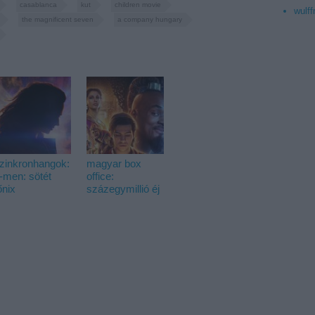
casablanca
kut
children movie
wulff
the magnificent seven
a company hungary
zinkronhangok:
magyar box
-men: sötét
office:
őnix
százegymillió éj