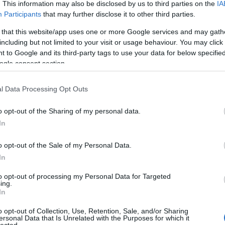
, hanem esetleg a premier hétvégéjén. A Vertigo Média
. This information may also be disclosed by us to third parties on the
IA
dvd
(
zét félszáz moziba, úgyhogy ennek fényében érdemes értékelni
Participants
that may further disclose it to other third parties.
film
(
nt ahányan a jobban promózott
Hurok
ra (4.698) ültek be
fun
(
 that this website/app uses one or more Google services and may gath
szta szívvel
(5.049) bemutatkozásánál. A standard tehát itt
irod
including but not limited to your visit or usage behaviour. You may click 
t eldönti a szájhagyomány, ami jelen esetben felettébb
jate
 több mint 33 ezren látták, ez talán nem teljesíthetetlen
 to Google and its third-party tags to use your data for below specifi
kult
ütáló, nézettségi rangsorolással azonban éppen 10.
Kút
ogle consent section.
offto
szin
l Data Processing Opt Outs
tv
(
5
ebbi kedvenccel folytatta a klasszikusok újrabemutatását.
zen
az a pláne, hogy alighanem most először részesült Kertész
o opt-out of the Sharing of my personal data.
tizeddel ezelőtt ugyanis csak a Filmmúzeumban (később
ű (meg később párszor az Örökmozgó Filmmúzeumban), és
In
városi Puskinban (feliratosan) és további nyolc vidéki
Zala
ték fel a 74 éves művet, ami 1,2 millió forintos bevétellel
o opt-out of the Sale of my Personal Data.
2
zesen az elmúlt négy nap során) átlagosan 56 néző ült, ami
In
2
Bajt
to opt-out of processing my Personal Data for Targeted
ör jelentkezett filmmel. A
Határtalan szerelem
című görög
ing.
2
In
hazánkban) Osvárt Andrea és J.K. Simmons szereplésével
Néme
tos formában. 839-en döntöttek a romantikus dráma mellett,
2
o opt-out of Collection, Use, Retention, Sale, and/or Sharing
gfeljebb a 20. helyet érte a toplistán.
Cseh
ersonal Data that Is Unrelated with the Purposes for which it
lected.