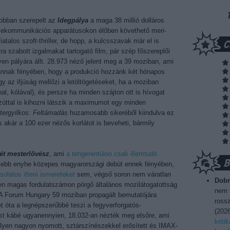
jobban szerepelt az
Idegpálya
a maga 38 millió dolláros
 telekommunikációs apparátusokon élőben követhető meri-
iatalos szoft-thriller, de hopp, a kulcsszavak már el is
a szabott izgalmakat tartogató film, pár szép főszereplői
en pályára állt. 28.973 néző jelent meg a 39 moziban, ami
 annak fényében, hogy a produkció hozzánk két hónapos
gy az ifjúság mellőzi a letöltögetéseket, ha a moziban
al, kólával), és persze ha minden szájton ott is hívogat
zúttal is kihozni látszik a maximumot egy minden
ergyilkos: Feltámadás
huzamosabb sikeréből kiindulva ez
 és akár a 100 ezer nézős korlátot is beveheti, bármily
ét mesterlövész
, ami
a tengerentúlon csak illemtudó
eljebb enyhe közepes magyarországi debüt ennek fényében,
olatos itteni ismereteket
sem, végső soron nem váratlan
Dobr
en magas fordulatszámon pörgő általános mozilátogatottság
nem t
n. A Forum Hungary 59 moziban propagált bemutatójára
rossz
 óta a legnépszerűbbé teszi a fegyverforgatós-
(
2026
s
t kábé ugyanennyien, 18.032-an nézték meg elsőre, ami
kriti
 ilyen nagyon nyomott, sztárszínészekkel erősített és IMAX-