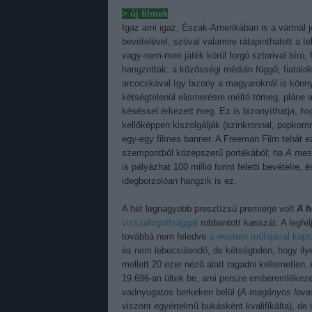
> új filmek
Igaz ami igaz, Észak-Amerikában is a vártnál 
bevételével, szóval valamire rátapinthatott a
vagy-nem-meri játék körül forgó sztorival bíró, f
hangzottak: a közösségi médián függő, fiatalokr
arcocskával így bizony a magyaroknál is könny
kétségtelenül elismerésre méltó tömeg, pláne
késéssel érkezett meg. Ez is bizonyíthatja, ho
kellőképpen kiszolgálják (szinkronnal, popkornn
egy-egy filmes banner. A Freeman Film tehát e
szempontból középszerű portékából; ha
A mest
is pályázhat 100 millió forint feletti bevételre,
idegborzolóan hangzik is ez.
A hét legnagyobb presztízsű premierje volt
A h
visszafogottsággal
robbantott kasszát. A legf
továbbá nem feledve
a western műfajával kapcs
és nem lebecsülendő, de kétségtelen, hogy ily
mellett 20 ezer néző alatt ragadni kellemetle
19.696-an ültek be, ami persze emberemlékezet
vadnyugatos berkeken belül (
A magányos lova
viszont egyértelmű bukásként kvalifikálta), de