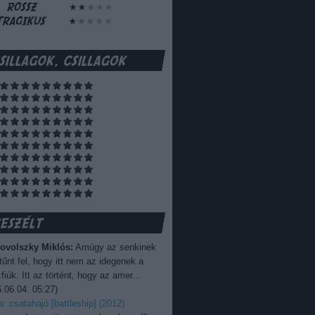
ovolszky Miklós:
Amúgy az senkinek
űnt fel, hogy itt nem az idegenek a
fiúk. Itt az történt, hogy az amer...
.06.04. 05:27
)
ka: csatahajó [battleship] (2012)