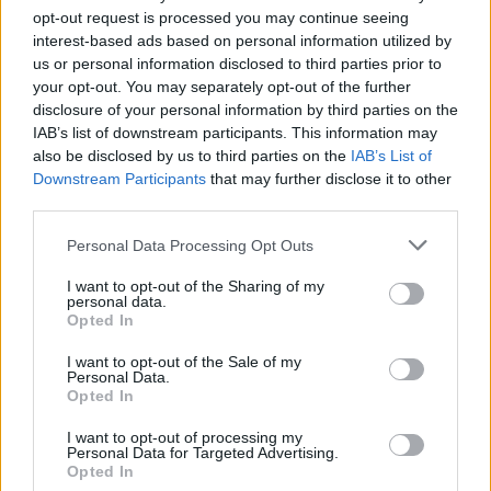
Már csaknem 5 milliót mutat a
Hell or High Water
opt-out request is processed you may continue seeing
hétvégi bevétele. A fokozatosan szélesedő krimi
interest-based ads based on personal information utilized by
fantasztikus kritikai átlaggal vértezve hódít; jelenlegi
us or personal information disclosed to third parties prior to
15 millióját alighanem könnyen megduplázza.
your opt-out. You may separately opt-out of the further
disclosure of your personal information by third parties on the
Sejthető volt, hogy a
Hands of Stone
számára a
IAB’s list of downstream participants. This information may
jelentős moziszám-emelés nem hoz fordulatot; a
also be disclosed by us to third parties on the
IAB’s List of
Weinsten Company drámájának csökkent hétvégi
Downstream Participants
that may further disclose it to other
bevétele a szélesedés közepette, így egy mozira eső
third parties.
átlagos bevétele oly kicsi, hogy a jövő héten már ki is
söprik a javából. Eredménye alig lesz több
Please note that this website/app uses one or more Google
Personal Data Processing Opt Outs
services and may gather and store information including but
ötmilliónál.
not limited to your visit or usage behaviour. You may click to
I want to opt-out of the Sharing of my
personal data.
grant or deny consent to Google and its third-party tags to
> végszó & ami jön
Opted In
use your data for below specified purposes in below Google
A szerénynél is szerényebb összesített számok, de az
consent section.
ősz kezdetének ez dukál, meg amúgy is: tavaly
I want to opt-out of the Sale of my
Personal Data.
rosszabb volt a helyzet! A dolgok nem pörögnek fel
Opted In
túlzottan még a jövő héten sem, pedig négy film
próbálkozik be. A
Sully - Csoda a Hudson folyón
és a
I want to opt-out of processing my
Personal Data for Targeted Advertising.
When the Bough Breaks
című erotikus afro-thriller az
Opted In
első két hely várományosa, miközben a sokáig