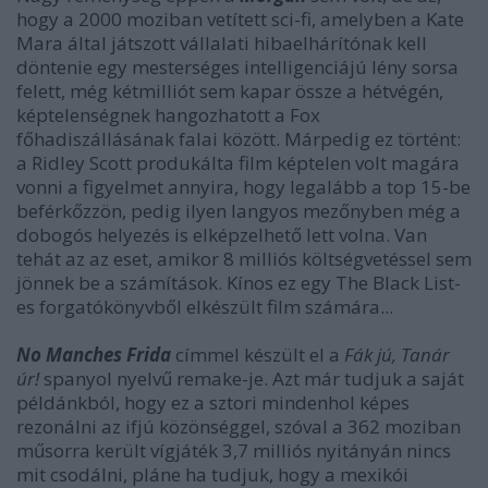
hogy a 2000 moziban vetített sci-fi, amelyben a Kate
Mara által játszott vállalati hibaelhárítónak kell
döntenie egy mesterséges intelligenciájú lény sorsa
felett, még kétmilliót sem kapar össze a hétvégén,
képtelenségnek hangozhatott a Fox
főhadiszállásának falai között. Márpedig ez történt:
a Ridley Scott produkálta film képtelen volt magára
vonni a figyelmet annyira, hogy legalább a top 15-be
beférkőzzön, pedig ilyen langyos mezőnyben még a
dobogós helyezés is elképzelhető lett volna. Van
tehát az az eset, amikor 8 milliós költségvetéssel sem
jönnek be a számítások. Kínos ez egy The Black List-
es forgatókönyvből elkészült film számára...
No Manches Frida
címmel készült el a
Fák jú, Tanár
úr!
spanyol nyelvű remake-je. Azt már tudjuk a saját
példánkból, hogy ez a sztori mindenhol képes
rezonálni az ifjú közönséggel, szóval a 362 moziban
műsorra került vígjáték 3,7 milliós nyitányán nincs
mit csodálni, pláne ha tudjuk, hogy a mexikói