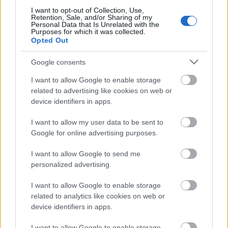
dobozban heverő
The Disappointments Room
I want to opt-out of Collection, Use,
Retention, Sale, and/or Sharing of my
címéhez hű számok elé néz, ahogy a nálunk
Personal Data that Is Unrelated with the
tavasszal játszott
Robinson Crusoe
sem fog Szenilla
Purposes for which it was collected.
nyomába szegődni.
Opted Out
> a top 10 (hivatalos becsült adatok)
Google consents
I want to allow Google to enable storage
#
film
hétvégi
related to advertising like cookies on web or
bevétel
device identifiers in apps.
1
Vaksötét
$15.7m
2
Suicide Squad - Öngyilkos osztag
$10.0m
I want to allow my user data to be sent to
3
Elliott, a sárkány
$6.5m
Google for online advertising purposes.
4
Kubo és a varázshúrok
$6.5m
5
Virsliparti
$5.3m
I want to allow Google to send me
6
The Light Between Oceans
$5.0m
personalized advertising.
7
Rossz anyák
$4.7m
8
Haverok fegyverben
$4.7m
I want to allow Google to enable storage
9
Hell or High Water
$4.5m
related to analytics like cookies on web or
10
A mestergyilkos: Feltámadás
$4.3m
device identifiers in apps.
I want to allow Google to enable storage