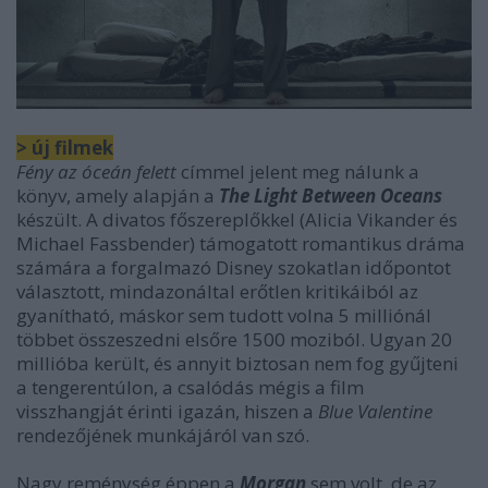
> új filmek
Fény az óceán felett
címmel jelent meg nálunk a
könyv, amely alapján a
The Light Between Oceans
készült. A divatos főszereplőkkel (Alicia Vikander és
Michael Fassbender) támogatott romantikus dráma
számára a forgalmazó Disney szokatlan időpontot
választott, mindazonáltal erőtlen kritikáiból az
gyanítható, máskor sem tudott volna 5 milliónál
többet összeszedni elsőre 1500 moziból. Ugyan 20
millióba került, és annyit biztosan nem fog gyűjteni
a tengerentúlon, a csalódás mégis a film
visszhangját érinti igazán, hiszen a
Blue Valentine
rendezőjének munkájáról van szó.
Nagy reménység éppen a
Morgan
sem volt, de az,