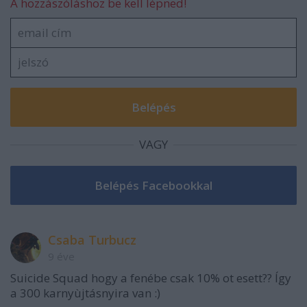
A hozzászóláshoz be kell lépned!
VAGY
Csaba Turbucz
9 éve
Suicide Squad hogy a fenébe csak 10% ot esett?? Így
a 300 karnyùjtásnyira van :)