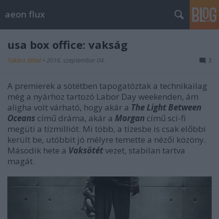
aeon flux
usa box office: vakság
Takács Máté
•
2016. szeptember 04.
3
A premierek a sötétben tapogatóztak a technikailag
még a nyárhoz tartozó Labor Day weekenden, ám
aligha volt várható, hogy akár a
The Light Between
Oceans
című dráma, akár a
Morgan
című sci-fi
megüti a tízmilliót. Mi több, a tízesbe is csak előbbi
került be, utóbbit jó mélyre temette a nézői közöny.
Második hete a
Vaksötét
vezet, stabilan tartva
magát.