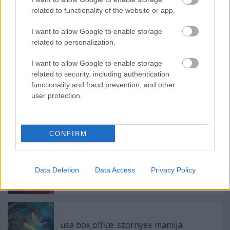
related to functionality of the website or app.
I want to allow Google to enable storage
related to personalization.
I want to allow Google to enable storage
Címkék:
fox
remake
disney
box office
comedy
sci fi
drama
related to security, including authentication
romance
adaptation
michael fassbender
alicia vikander
functionality and fraud prevention, and other
user protection.
Ajánlott bejegyzések:
CONFIRM
usa box office: blackout
Data Deletion
Data Access
Privacy Policy
usa box office: szörnyek mamija