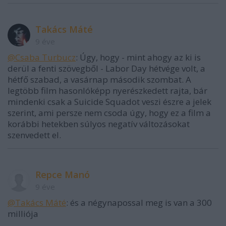
Takács Máté
9 éve
@Csaba Turbucz
: Úgy, hogy - mint ahogy az ki is
derül a fenti szövegből - Labor Day hétvége volt, a
hétfő szabad, a vasárnap második szombat. A
legtöbb film hasonlóképp nyerészkedett rajta, bár
mindenki csak a Suicide Squadot veszi észre a jelek
szerint, ami persze nem csoda úgy, hogy ez a film a
korábbi hetekben súlyos negatív változásokat
szenvedett el.
Repce Manó
9 éve
@Takács Máté
: és a négynapossal meg is van a 300
milliója